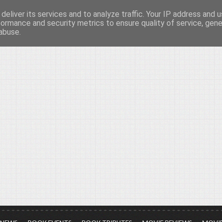
deliver its services and to analyze traffic. Your IP address and 
νών...
formance and security metrics to ensure quality of service, gen
abuse.
ια τον πολιτισμό, σε κάθε του μορφή και έκταση...