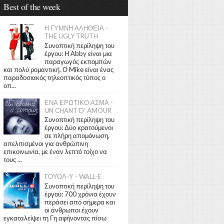
Best of the week
Η ΓΥΜΝΗ ΑΛΗΘΕΙΑ -
THE UGLY TRUTH
Συνοπτική περίληψη του
έργου: Η Abby είναι μια
παραγωγός εκπομπών
και πολύ ρομαντική. Ο Mike είναι ένας
παραδοσιακός τηλεοπτικός τύπος ο
οπ...
ΕΝΑ ΕΡΩΤΙΚΟ ΑΣΜΑ -
UN CHANT D' AMOUR
Συνοπτική περίληψη του
έργου: Δύο κρατούμενοι
σε πλήρη απομόνωση,
απελπισμένοι για ανθρώπινη
επικοινωνία, με έναν λεπτό τοίχο να
τους ...
ΓΟΥΟΛ-Υ - WALL-E
Συνοπτική περίληψη του
έργου: 700 χρόνια έχουν
περάσει από σήμερα και
οι άνθρωποι έχουν
εγκαταλείψει τη Γη αφήνοντας πίσω