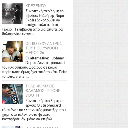
ΚΡΕΣΕΝΤΟ
Συνοπτική περίληψη του
βιβλίου: Η ζωή της Νόρα
Γκρέι εξακολουθεί να
απέχει πολύ από το
τέλειο. Η επιβίωση από μια απόπειρα
δολοφονίας εναντ...
ΟΙ ΠΙΟ SEXY ΑΝΤΡΕΣ
ΤΟΥ HOLLYWOOD -
ΜΕΡΟΣ 2ο
Οι alternative: - Johnny
Depp: Δεν εκπροσωπεί
του κλασσικούς ωραίους σε καμία
περίπτωση όμως έχει αυτό το κάτι. Πείτε
το τύπο, πείτε τ...
ΤΗΛΕ-ΦΟΝΙΚΟΣ
ΘΑΛΑΜΟΣ - PHONE
BOOTH
Συνοπτική περίληψη του
έργου: Ο Stu Shepard
είναι ένας καλλιτεχνικός μάνατζερ που
χάρη στο ταλέντο στα ψέματα
καταφέρνει όχι μόνο να επιβιώ...