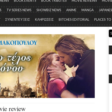
 NEWS
BOOK EVENTS
BOOK TRIBUTES
MOVIE REVIEWS
MOVIE
S
TV SERIES NEWS
SHOWBIZ NEWS
ANIME
MANGA
JAPANES
Y
ΣΥΝΕΝΤΕΥΞΕΙΣ
ΚΛΗΡΩΣΕΙΣ
BITCHES EDITORIAL
PLACES TO
ie review