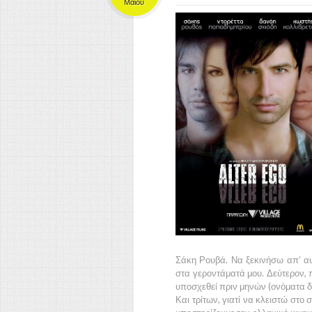
Μαΐου
Σάκη Ρουβά
. Να ξεκινήσω απ’ α
στα γεροντάματά μου. Δεύτερον, 
υποσχεθεί πριν μηνών (ονόματα δ
Και τρίτων, γιατί να κλειστώ στ