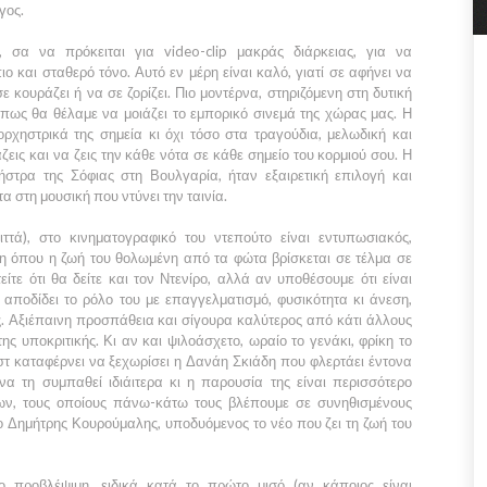
γος.
ά, σα να πρόκειται για
video-clip
μακράς διάρκειας, για να
ο και σταθερό τόνο. Αυτό εν μέρη είναι καλό, γιατί σε αφήνει να
 κουράζει ή να σε ζορίζει. Πιο μοντέρνα, στηριζόμενη στη δυτική
 πως θα θέλαμε να μοιάζει το εμπορικό σινεμά της χώρας μας. Η
ορχηστρικά της σημεία κι όχι τόσο στα τραγούδια, μελωδική και
άζεις και να ζεις την κάθε νότα σε κάθε σημείο του κορμιού σου. Η
ήστρα
της
Σόφιας
στη
Βουλγαρία
, ήταν εξαιρετική επιλογή και
τα στη μουσική που ντύνει την ταινία.
ιττά), στο κινηματογραφικό του ντεπούτο είναι εντυπωσιακός,
η όπου η ζωή του θολωμένη από τα φώτα βρίσκεται σε τέλμα σε
ίτε ότι θα δείτε και τον
Ντενίρο
, αλλά αν υποθέσουμε ότι είναι
αποδίδει το ρόλο του με επαγγελματισμό, φυσικότητα κι άνεση,
ις. Αξιέπαινη προσπάθεια και σίγουρα καλύτερος από κάτι άλλους
ς υποκριτικής. Κι αν και ψιλοάσχετο, ωραίο το γενάκι, φρίκη το
στ καταφέρνει να ξεχωρίσει η
Δανάη Σκιάδη
που φλερτάει έντονα
να τη συμπαθεί ιδιάιτερα κι η παρουσία της είναι περισσότερο
πων, τους οποίους πάνω-κάτω τους βλέπουμε σε συνηθισμένους
 ο
Δημήτρης Κουρούμαλης,
υποδυόμενος το νέο που ζει τη ζωή του
ο προβλέψιμη, ειδικά κατά το πρώτο μισό (αν κάποιος είναι