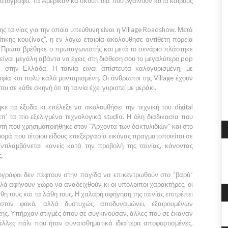
ματογράφο. Τα
Αμερικάνικα
σκουπίδια που βγαίνουν κατά καιρούς
 ταινίας για την οποία υπεύθυνη είναι η
Village
Roadshow.
Μετά
τικης κουζίνας”,
η εν λόγω εταιρία ακολούθησε αντίθετη πορεία
 Πρώτα βρέθηκε ο πρωταγωνιστής και μετά το σενάριο πλάστηκε
είναι μεγάλη αβάντα να έχεις στη διάθεση σου το μεγαλύτερο pop
ων στην
Ελλάδα.
Η ταινία είναι απίστευτα καλογυρισμένη, με
φία και πολύ καλά μονταρισμένη. Οι άνθρωποι της
Village
έχουν
αι σε κάθε σκηνή ότι τη ταινία έχει γυριστεί με μεράκι.
κε τα έξοδα κι επέλεξε να ακολουθήσει την τεχνική του
digital
π’ τα πιο εξελιγμένα τεχνολογικά studio. Η όλη διαδικασία που
αυτή που χρησιμοποιήθηκε στον
“Άρχοντα
των δακτυλιδιών”
και στο
φορά που τέτοιου είδους επεξεργασία εικόνας πραγματοποιείται σε
αντιλαμβάνεται κανείς κατά την προβολή της ταινίας, κάνοντας
ς.
ιογράφοι δεν πέφτουν στην παγίδα να επικεντρωθούν στο “βαρύ”
λλά αφήνουν χώρο να αναδειχθούν κι οι υπόλοιποι χαρακτήρες, οι
άθη τους και τα λάθη τους. Η χαλαρή αφήγηση της ταινίας επιτρέπει
ον φακό, αλλά δυστυχώς αποδυναμώνει, εξαιρουμένων
ης. Υπήρχαν στιγμές όπου σε συγκινούσαν, άλλες που σε έκαναν
άλλες πάλι που ήταν συναισθηματικά ιδιαίτερα αποφορτισμένες,