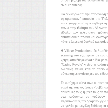
υποστηρίζουμε τον ελληνικό κινη
είναι καλύτερα;
Θα ξεκινήσω απ’ την παραγωγή της
τη πρωτοφανή επιτυχία της
“Πολί
παραγωγής από τη συνηθισμένη.
πάνω στην ιδιότητά του. Άλλωστε 
είδωλο των τελευταίων χρόν
εντυπωσιακά πλάνα και φωτογρα
κάνει εξαιρετική δουλειά και φαίνετ
Η
Village Productions
δε λυπήθη
scanning
στο εξωτερικό, σε ένα α
χρησιμοποιήθηκε είναι η ίδια με 
“Casino Royale”
κι είναι η πρώτη 
ελληνική ταινία, κάτι το οποίο 
σύγκριση με αντίστοιχες του είδου
Το ευτύχημα είανι πως οι σεναρ
χαρτί της ταινίας,
Σάκη Ρουβά
, α
αδυναμίες τους, η ζωές τους, τα π
στα πρόσωπα να γράψουν στ
περιπτώσεων, την δραματουργία τ
να γελάς με μεγάλη διάθεση κι 