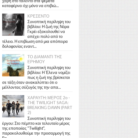
χάρη στο ταλέντο στα ψέματα
καταφέρνει όχι μόνο να επιβιώ...
ΚΡΕΣΕΝΤΟ
Συνοπτική περίληψη του
βιβλίου: Η ζωή της Νόρα
Γκρέι εξακολουθεί να
απέχει πολύ από το
τέλειο. Η επιβίωση από μια απόπειρα
δολοφονίας εναντ...
ΤΟ ΔΙΑΜΑΝΤΙ ΤΗΣ
ΕΡΗΜΟΥ
Συνοπτική περίληψη του
βιβλίου: Η Έλενα νομίζει
πως η ζωή της βρίσκεται
σε τάξη όταν ανακαλύπτει ότι ο
μέλλοντας σύζυγός της την απα...
ΧΑΡΑΥΓΗ: ΜΕΡΟΣ 2ο -
THE TWILIGHT SAGA:
BREAKING DAWN (PART
2)
Συνοπτική περίληψη του
έργου: Στο πέμπτο και τελευταίο μέρος
της εποποιίας "Twilight",
παρακολουθούμε την προσαρμογή της
Be...