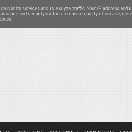
deliver its services and to analyze traffic. Your IP address and 
νών...
formance and security metrics to ensure quality of service, gen
abuse.
ια τον πολιτισμό, σε κάθε του μορφή και έκταση...