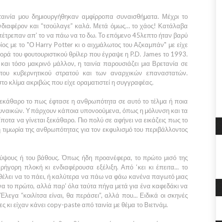
 ταινία μου δημιουργήθηκαν αμφίρροπα συναισθήματα. Μέχρι το
ενδιαφέρον και “τσούλαγε” καλά. Μετά όμως… το χάος! Κατάλαβα
 απέτρεπαν απ’ το να πάω να το δω. Το επόμενο
45λεπτο
ήταν βαρύ
ίος με το
"Ο Harry Potter κι ο αιχμάλωτος του Αζκαμπάν"
με είχε
φορά του φουτουριστικού θρίλερ που έγραψε η
P.D.
James
το
1993
.
ι και τόσο μακρινό μάλλον, η ταινία παρουσιάζει μια
Βρετανία
σε
του κυβερνητικού στρατού και των αναρχικών επαναστατών.
 στο κλίμα ακριβώς που είχε οραματιστεί η συγγραφέας.
ξεκάθαρο το πως έφτασε η ανθρωπότητα σε αυτό το τέλμα ή ποια
ν γυναικών. Υπάρχουν κάποια υπονοούμενα, όπως η μόλυνση και τα
ίποτα να γίνεται ξεκάθαρο. Πιο πολύ σε αφήνει να εικάζεις πως το
η τιμωρία της ανθρωπότητας για τον εκφυλισμό του περιβάλλοντος
υ ύψους ή του βάθους. Όπως ήδη προανέφερα, το πρώτο μισό της
 γρήγορη πλοκή κι ενδιαφέρουσα εξέλιξη. Από ‘κει κι έπειτα... το
έλει να το πάει, ή καλύτερα να πάω να φάω κανένα παγωτό μιας
να το πρώτο, αλλά παρ’ όλα ταύτα πήγα μετά για ένα καφεδάκι να
 Έλεγα “
κοιλίτσα είναι, θα
περάσει”,
αλλά που... Ειδικά οι σκηνές
ς κι είχαν κάνει copy-paste από ταινία με θέμα το
Βιετνάμ
.