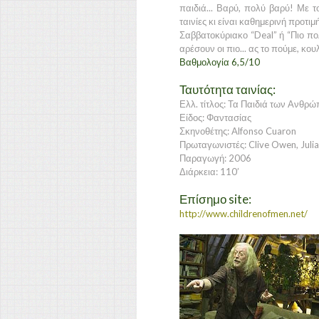
παιδιά... Βαρύ, πολύ βαρύ! Με τ
ταινίες κι είναι καθημερινή προτιμ
Σαββατοκύριακο
“Deal”
ή
“Πιο πο
αρέσουν οι πιο... ας το πούμε, κου
Βαθμολογία 6,5/10
Ταυτότητα ταινίας:
Ελλ. τίτλος: Τα Παιδιά των Ανθρ
Είδος: Φαντασίας
Σκηνοθέτης: Alfonso Cuaron
Πρωταγωνιστές: Clive Owen, Julia
Παραγωγή: 2006
Διάρκεια: 110’
Επίσημο site:
http://www.childrenofmen.net/