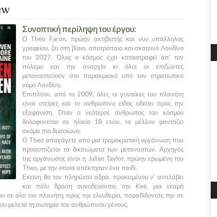
ew
Συνοπτική περίληψη του έργου:
Ο
Theo Faron
, πρώην ακτιβιστής και νυν υπάλληλος
γραφείου, ζει στη βίαιο, αποτρόπαιο και σκοτεινό
Λονδίνο
του
2027.
Όλος ο κόσμος έχει καταστραφεί απ’ τον
πόλεμο και την αναρχία κι όλοι οι επιζώντες
μεταναστεύουν στο παρακμιακό υπό τον στρατιωτικό
νόμο
Λονδίνο
.
Επιπλέον, από το
2009
, όλες οι γυναίκες του πλανήτη
είναι στείρες και το ανθρώπινο είδος οδεύει προς την
εξαφάνιση. Όταν ο νεότερος άνθρωπος του κόσμου
δολοφονείται σε ηλικία
18
ετών, το μέλλον φαντάζει
ακόμα πιο δυσοίωνο.
Ο
Theo
απαγάγετε από μια τρομοκρατική οργάνωση που
προασπίζεται τα δικαιώματα των μεταναστών. Αρχηγός
της οργάνωσης είναι η
Julian Taylor
, πρώην ερωμένη του
Theo
, με την οποία απέκτησαν ένα παιδί.
Εκείνη θα τον πληρώσει αδρά, προκειμένου ν’ αναλάβει
και πάλι δράση συνοδεύοντας την
Kee
, μια νεαρή
ο σε όλο τον πλανήτη, προς την ελευθερία, παραδίδοντάς την σε
που μελετά τη σωτηρία του ανθρώπινου γένους.