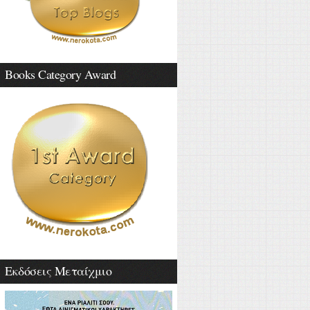
Books Category Award
Εκδόσεις Μεταίχμιο