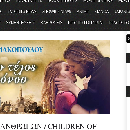
 NEWS
BOOK EVENTS
BOOK TRIBUTES
MOVIE REVIEWS
MOVIE
S
TV SERIES NEWS
SHOWBIZ NEWS
ANIME
MANGA
JAPANES
Y
ΣΥΝΕΝΤΕΥΞΕΙΣ
ΚΛΗΡΩΣΕΙΣ
BITCHES EDITORIAL
PLACES TO
 ΑΝΘΡΩΠΩΝ / CHILDREN OF