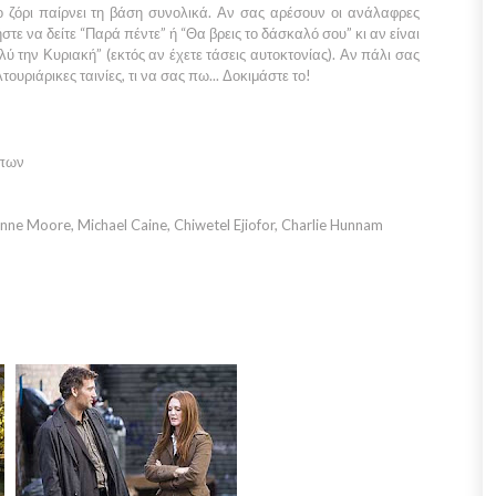
ο ζόρι παίρνει τη βάση συνολικά. Αν σας αρέσουν οι ανάλαφρες
ήστε να δείτε
“Παρά πέντε”
ή
“Θα βρεις το
δάσκαλό σου”
κι αν είναι
λύ την Κυριακή”
(εκτός αν έχετε τάσεις αυτοκτονίας). Αν πάλι σας
λτουριάρικες ταινίες, τι να σας πω... Δοκιμάστε το!
ώπων
nne Moore, Michael Caine, Chiwetel Ejiofor, Charlie Hunnam