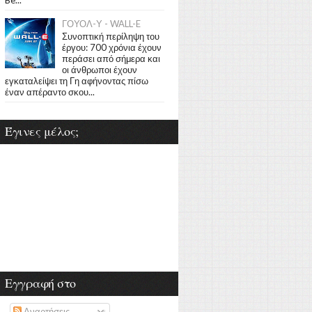
ΓΟΥΟΛ-Υ - WALL-E
Συνοπτική περίληψη του
έργου: 700 χρόνια έχουν
περάσει από σήμερα και
οι άνθρωποι έχουν
εγκαταλείψει τη Γη αφήνοντας πίσω
έναν απέραντο σκου...
Έγινες μέλος;
Εγγραφή στο
Αναρτήσεις