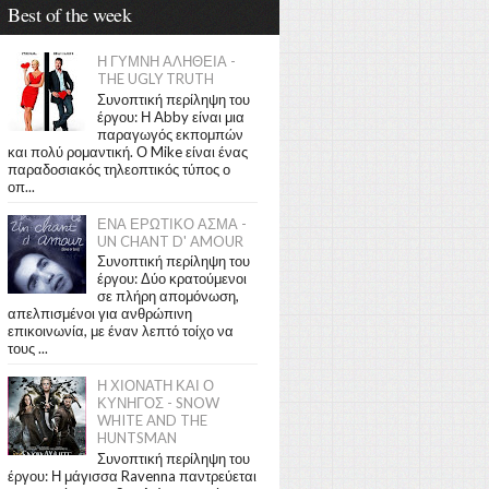
Best of the week
Η ΓΥΜΝΗ ΑΛΗΘΕΙΑ -
THE UGLY TRUTH
Συνοπτική περίληψη του
έργου: Η Abby είναι μια
παραγωγός εκπομπών
και πολύ ρομαντική. Ο Mike είναι ένας
παραδοσιακός τηλεοπτικός τύπος ο
οπ...
ΕΝΑ ΕΡΩΤΙΚΟ ΑΣΜΑ -
UN CHANT D' AMOUR
Συνοπτική περίληψη του
έργου: Δύο κρατούμενοι
σε πλήρη απομόνωση,
απελπισμένοι για ανθρώπινη
επικοινωνία, με έναν λεπτό τοίχο να
τους ...
Η ΧΙΟΝΑΤΗ ΚΑΙ Ο
ΚΥΝΗΓΟΣ - SNOW
WHITE AND THE
HUNTSMAN
Συνοπτική περίληψη του
έργου: Η μάγισσα Ravenna παντρεύεται