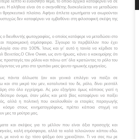
ιαίτερα λεπτό κι ευαίσθητο θέμα, το οποίο αρχικά καταφέρνει να σε
νει. Η αλήθεια είναι ότι ο σκηνοθέτης δυσκολεύεται να μεταδώσει
αι θρησκευτικό πλαίσιο. Αφήνει άπλετα ερωτήματα να αιωρούνται
 δυστυχώς δεν καταφέρνει να εμβαθύνει στη φιλοσοφική σκέψη της
ς ο διευθυντής φωτογραφίας, ο οποίος κατάφερε να μεταδώσει στο
και παρακμιακή ατμόσφαιρα. Σίγουρα το περιβάλλον που έχει
λογία σου στο 100%. Ίσως και γι’ αυτό η ταινία να κέρδισε το
άλ Βενετίας.
Ο
Clive Owen
, ως αντι-ήρωας, κάνει ο κακομοίρης ότι
τις προσταγές του ρόλου και πάνω απ’ όλα κρατώντας το ρόλο του
γοντας να μπει στο τρυπάκι μιας ψευτο-ηρωικής ερμηνείας.
ς πάντα άλλωστε (αν και γενικά επιλέγει να παίζει σε
τω και στο μικρό του μεν, καταλυτικό του δε, ρόλο, δίνει ρεσιτάλ
άρη στο όλο εγχείρημα. Ας μου εξηγήσει όμως κάποιος γιατί η
 δεύτερο όνομα, όταν μόλις και μετά βίας καταφέρνει να παίξει
ιός, αλλά η πολιτική που ακολουθούν οι εταιρίες παραγωγής
 κόσμο στους κινηματογράφους, πρέπει κάποια στιγμή να
υν μες τα μούτρα μας.
ύματα και σκέψεις για το μέλλον που είναι άξια προσοχής και
μηνείες, καλή ατμόσφαιρα, αλλά τα καλά τελειώνουν κάπου εδώ.
, με κενά κι όχι τόσο ψάξιμο όσο χρειαζόταν. Τι να σας πω ρε