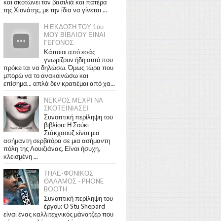
και σκοτώνει τον βασιλιά και πατέρα
της Χιονάτης, με την ίδια να γίνεται ...
Η ΕΚΔΟΣΗ ΤΟΥ 1ου
ΜΟΥ ΒΙΒΛΙΟΥ ΕΙΝΑΙ
ΓΕΓΟΝΟΣ
Κάποιοι από εσάς
γνωρίζουν ήδη αυτό που
πρόκειται να δηλώσω. Όμως τώρα που
μπορώ να το ανακοινώσω και
επίσημα... απλά δεν κρατιέμαι από χα...
ΝΕΚΡΟΣ ΜΕΧΡΙ ΝΑ
ΣΚΟΤΕΙΝΙΑΣΕΙ
Συνοπτική περίληψη του
βιβλίου: Η Σούκι
Στάκχαουζ είναι μια
ασήμαντη σερβιτόρα σε μια ασήμαντη
πόλη της Λουιζιάνας. Είναι ήσυχη,
κλεισμένη ...
ΤΗΛΕ-ΦΟΝΙΚΟΣ
ΘΑΛΑΜΟΣ - PHONE
BOOTH
Συνοπτική περίληψη του
έργου: Ο Stu Shepard
είναι ένας καλλιτεχνικός μάνατζερ που