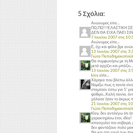
5 Σχόλια:
Ανώνυμος είπε...
ΠΩ,ΠΩ!!!ΕΛΑΣΤΙΚΗ Σ
ΔΕΝ ΘΑ ΕΙΧΑ ΠΑΕΙ ΣΙ
7 Ιουνίου 2007 στις 10:3
Ανώνυμος είπε...
Ε, όχι και φόλα βρε ανών
13 Ιουνίου 2007 στις 3:3
Γιώτα Παπαδημακοπού
Θα συμφωνήσω με τη Μαρ
μετά αρχίζει και μπάζει...
13 Ιουνίου 2007 στις 3:5
kioy
είπε...
Χάρηκα που βλέπω άλλο 
Νομίζω πως η ταινία είν
σταμτούν έστω για 5' γι
ψύθιρο...Καλή ταινία, ό
χάλασε΄ήταν το άκρως 
21 Ιουνίου 2007 στις 10:
Γιώτα Παπαδημακοπού
Kioy, δεν αντιλέγω ότι 
χαρακτηρίσω έτσι, ιδέα!
απασχολεί πιο σοβαρά, μ
δεν φαντάζουν πολύ μακ
βία και στο χαμό των π