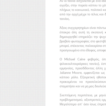
Αν κι ταινία ασχολείται με ένα ιδ
αγγίξει, στην πορεία κάπου το χά
πλήρως το κοινωνικό, πολιτικό κ
από την αρχή μέχρι το τέλος και
ταινίας.
Άξιος συγχαρητηρίων είναι πάντω
έπακρο όλη αυτή τη σκοτεινή 
δημιουργηθεί επηρεάζει την ψυχο
βραβείο φωτογραφίας
στο
φεστιβ
μπορεί, στέκοντας παλικαρίσια σ
προσγειωμένο στο έδαφος, αποφεύ
Ο
Michael Caine
φοβερός, όπω
ψιλοκουλτουριάρικες ταινίες), έσ
ερμηνείας, προσδίδοντας άλλη χ
Julianne Moore
, εμφανίζεται ως
κάποιο ρόλο. Εξαιρετική ηθοπο
προκειμένου να προσελκύσουν
σταματήσει και να μη μας δουλεύο
Σκεπτόμενη περιπέτεια, με μην
προβληματισμού, αξιοπρεπείς ερ
Μεγαλύτερο απ’ όσο ίσως έπρεπε