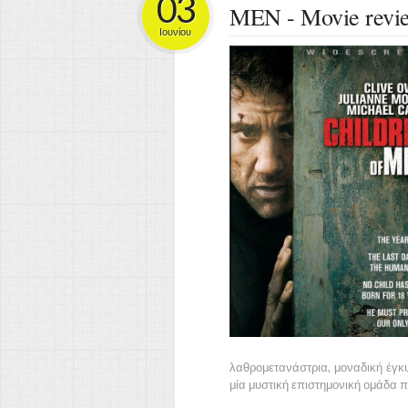
03
MEN - Movie revi
Ιουνίου
λαθρομετανάστρια, μοναδική έγκυ
μία μυστική επιστημονική ομάδα 