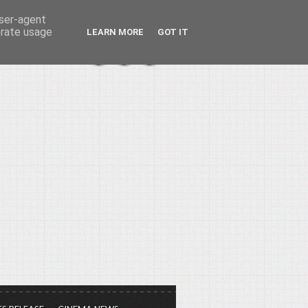
user-agent
erate usage
LEARN MORE
GOT IT