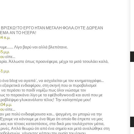
Ε ΒΡΙΣΚΩ!ΤΟ ΕΡΓΟ ΗΤΑΝ ΜΕΓΑΛΗ ΦΟΛΑ.ΟΥΤΕ ΔΩΡΕΑΝ
ΝΕΜΑ ΑΝ ΤΟ ΗΞΕΡΑ!
4 π.μ.
υμε....... Λίγο βαρύ ναι αλλά βλεπότανε.
5 μ.μ.
λου
είπε...
ία. Άλλωστε όπως προανέφερα, μέχρι τα μισά τσουλάει καλά,
1 μ.μ.
ένα blog να αγαπά΄, να ασχολείται με τον κινηματογράφο...
αι εξαιρετικά ενδιαφέρον, στη σκηνή που οι πυροβολισμοί
α να περάσει το παιδί νομίζω πως όλοι νιώσαμε τον
ντως το παρακάνει λίγο με τα εφέ(hollywood) και αυτό που με
προβλέψιμο γλυκανάλατο τέλος! Την καλησπέρα μου!
04 μ.μ.
λου
είπε...
ήταν μια πολύ ενδιαφέρουσα και... ψαγμένη, αν μπορώ να την
 Έχουμε να κάνουμε με ένα θέμα ότι οποίο θα έπρεπε να μας
ιας και τέτοιες καταστάσεις, στα δικά μου τουλάχιστον μάτια,
ρινές. Απλά θεωρώ ότι από ένα σημείο και μετά αναλώθηκε στη
υροβολισμών, χάνοντας κάπου την ουσία του έργου.