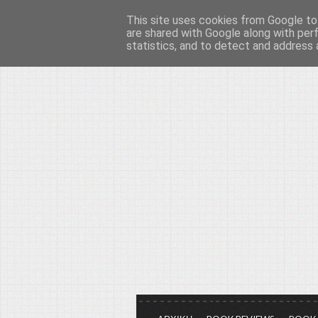
This site uses cookies from Google to 
Το μεγαλείο των Τεχ
are shared with Google along with per
statistics, and to detect and address 
Είμαστε πάντα εδώ για να μιλάμε γ