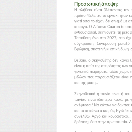
Προσωπική άποψη:
Η αλήθεια είναι βλέποντας την
πρώτο
45λεπτο
το εργάκι ήταν 
γιατί όσοι το είχαν δει σινεμά με
κι αργό. Ο
Alfonso Cuaron
(ο οπο
ενθουσιάσει), σκηνοθετεί τη μετα
Τοποθετημένο στο
2027
, στο όχ
σύγκρουση. Σύγκρουση μεταξύ 
Βρώμικη, σκοτεινή κι επικίνδυνη,
Βέβαια, ο σκηνοθέτης δεν κάνει 
είναι η αιτία της στειρότητας τω
γενετικά πειράματα, αλλά χωρίς τ
μέλλον που παρουσιάζεται είναι 
και της φύσης.
Σκηνοθετικά η ταινία είναι ή το
ταινίας είναι ιδιαίτερα καλό, με
σκέφτεσαι! Να κάτσω να δω που θ
και το σηκώνει ο καιρός; Εγώ έκα
συνέλθω. Αργό και κουραστικό...
δράσεις μέσα στην πρωτοτυπία. Λε