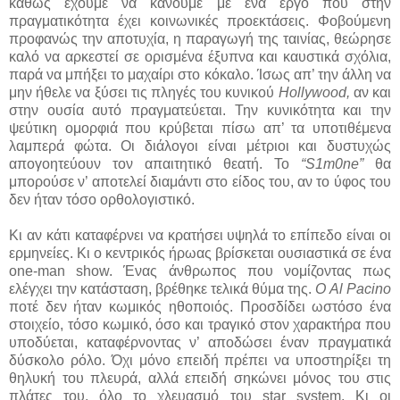
καθώς έχουμε να κάνουμε με ένα έργο που στην
πραγματικότητα έχει κοινωνικές προεκτάσεις. Φοβούμενη
προφανώς την αποτυχία, η παραγωγή της ταινίας, θεώρησε
καλό να αρκεστεί σε ορισμένα έξυπνα και καυστικά σχόλια,
παρά να μπήξει το μαχαίρι στο κόκαλο. Ίσως απ’ την άλλη να
μην ήθελε να ξύσει τις πληγές του κυνικού
Hollywood,
αν και
στην ουσία αυτό πραγματεύεται. Την κυνικότητα και την
ψεύτικη ομορφιά που κρύβεται πίσω απ’ τα υποτιθέμενα
λαμπερά φώτα. Οι διάλογοι είναι μέτριοι και δυστυχώς
απογοητεύουν τον απαιτητικό θεατή. Το
“S1m0ne”
θα
μπορούσε ν’ αποτελεί διαμάντι στο είδος του, αν το ύφος του
δεν ήταν τόσο ορθολογιστικό.
Κι αν κάτι καταφέρνει να κρατήσει υψηλά το επίπεδο είναι οι
ερμηνείες. Κι ο κεντρικός ήρωας βρίσκεται ουσιαστικά σε ένα
one-man show. Ένας άνθρωπος που νομίζοντας πως
ελέγχει την κατάσταση, βρέθηκε τελικά θύμα της.
Ο Al Pacino
ποτέ δεν ήταν κωμικός ηθοποιός. Προσδίδει ωστόσο ένα
στοιχείο, τόσο κωμικό, όσο και τραγικό στον χαρακτήρα που
υποδύεται, καταφέρνοντας ν’ αποδώσει έναν πραγματικά
δύσκολο ρόλο. Όχι μόνο επειδή πρέπει να υποστηρίξει τη
θηλυκή του πλευρά, αλλά επειδή σηκώνει μόνος του στις
πλάτες του, όλο το χλευασμό του star system. Κι οι