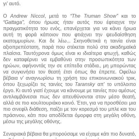
γι’ αυτό.
Ο
Andrew Niccol
, μετά το
“The Truman Show”
και το
“Gattaga”,
όπου ήρωας ήταν αυτός που έφτιαχνε την
πραγματικότητα του ενός, επανέρχεται για να κάνει ήρωα
αυτή τη φορά κάποιον που φτιάχνει την ψευδαίσθηση
εκατομμυρίων. Και δε λέω... Σκηνοθετικά η ταινία είναι
αξιοπρεπέστατη, παρά που στέκεται πολύ στα ακαδημαϊκά
πλαίσια. Ταυτόχρονα όμως είναι κι ιδιαίτερα φτωχή, καθώς
δεν καταφέρνει να εμβαθύνει στην προσωπικότητα των
ηρώων, αφήνοντάς την σε επίπεδα στάδια., μη μπορώντας
να συγκινήσει τον θεατή έτσι όπως θα έπρεπε. Οφείλω
βέβαια ν’ αναγνωρίσω τη χρήση του επικοινωνιακού τρικ,
όπου ξεχωρίζει τις ταινίες του
Taransky
απ’ το υπόλοιπο
έργο. Κι αυτό γιατί έχουμε να κάνουμε με ταινίες που αμέσως
αντιλαμβάνεσαι πως δεν απευθύνονται στον μέσο θεατή,
αλλά σε πιο κουλτουριάκο κοινό. Έτσι, για να προσθέσει μια
πιο σινεφίλ διάθεση, παίζει με τον κορεσμό του μπλε και του
πράσινου, κάτι που αποδίδεται όμορφα στη μεγάλη οθόνη,
μέσω της μεγάλης οθόνης.
Σεναριακά βέβαια θα μπορούσαμε να είχαμε κάτι πιο δυνατό,