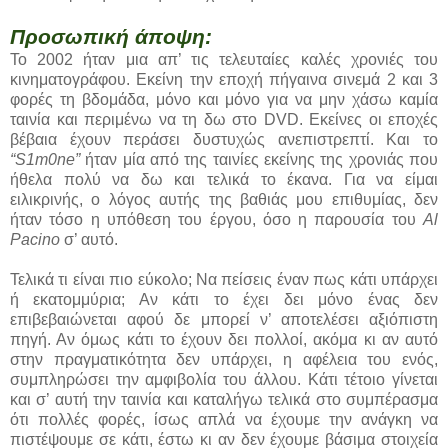
Προσωπική άποψη:
Το 2002 ήταν μια απ’ τις τελευταίες καλές χρονιές του
κινηματογράφου. Εκείνη την εποχή πήγαινα σινεμά 2 και 3
φορές τη βδομάδα, μόνο και μόνο για να μην χάσω καμία
ταινία και περιμένω να τη δω στο DVD. Εκείνες οι εποχές
βέβαια έχουν περάσει δυστυχώς ανεπιστρεπτί. Και το
“S1m0ne”
ήταν μία από της ταινίες εκείνης της χρονιάς που
ήθελα πολύ να δω και τελικά το έκανα. Για να είμαι
ειλικρινής, ο λόγος αυτής της βαθιάς μου επιθυμίας, δεν
ήταν τόσο η υπόθεση του έργου, όσο η παρουσία του
Al
Pacino
σ’ αυτό.
Τελικά τι είναι πιο εύκολο; Να πείσεις έναν πως κάτι υπάρχει
ή εκατομμύρια; Αν κάτι το έχει δει μόνο ένας δεν
επιβεβαιώνεται αφού δε μπορεί ν’ αποτελέσει αξιόπιστη
πηγή. Αν όμως κάτι το έχουν δει πολλοί, ακόμα κι αν αυτό
στην πραγματικότητα δεν υπάρχει, η αφέλεια του ενός,
συμπληρώσει την αμφιβολία του άλλου. Κάτι τέτοιο γίνεται
και σ’ αυτή την ταινία και καταλήγω τελικά στο συμπέρασμα
ότι πολλές φορές, ίσως απλά να έχουμε την ανάγκη να
πιστέψουμε σε κάτι, έστω κι αν δεν έχουμε βάσιμα στοιχεία