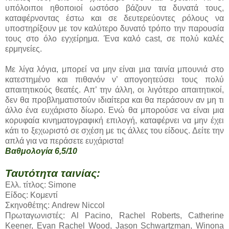
υπόλοιποι ηθοποιοί ωστόσο βάζουν τα δυνατά τους,
καταφέρνοντας έστω και σε δευτερεύοντες ρόλους να
υποστηρίξουν με τον καλύτερο δυνατό τρόπο την παρουσία
τους στο όλο εγχείρημα. Ένα καλό cast, σε πολύ καλές
ερμηνείες.
Με λίγα λόγια, μπορεί να μην είναι μια ταινία μπουνιά στο
κατεστημένο και πιθανόν ν’ απογοητεύσει τους πολύ
απαιτητικούς θεατές. Απ’ την άλλη, οι λιγότερο απαιτητικοί,
δεν θα προβληματιστούν ιδιαίτερα και θα περάσουν αν μη τι
άλλο ένα ευχάριστο δίωρο. Ενώ θα μπορούσε να είναι μια
κορυφαία κινηματογραφική επιλογή, καταφέρνει να μην έχει
κάτι το ξεχωριστό σε σχέση με τις άλλες του είδους. Δείτε την
απλά για να περάσετε ευχάριστα!
Βαθμολογία 6,5/10
Ταυτότητα ταινίας:
Ελλ. τίτλος: Simone
Είδος: Κομεντί
Σκηνοθέτης: Andrew Niccol
Πρωταγωνιστές: Al Pacino, Rachel Roberts, Catherine
Keener, Evan Rachel Wood, Jason Schwartzman, Winona