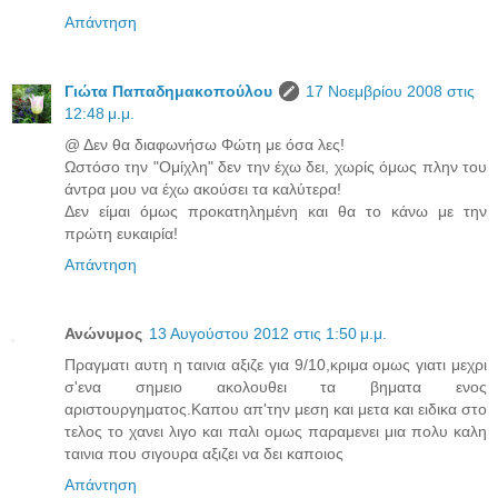
Απάντηση
Γιώτα Παπαδημακοπούλου
17 Νοεμβρίου 2008 στις
12:48 μ.μ.
@ Δεν θα διαφωνήσω Φώτη με όσα λες!
Ωστόσο την "Ομίχλη" δεν την έχω δει, χωρίς όμως πλην του
άντρα μου να έχω ακούσει τα καλύτερα!
Δεν είμαι όμως προκατηλημένη και θα το κάνω με την
πρώτη ευκαιρία!
Απάντηση
Ανώνυμος
13 Αυγούστου 2012 στις 1:50 μ.μ.
Πραγματι αυτη η ταινια αξιζε για 9/10,κριμα ομως γιατι μεχρι
σ'ενα σημειο ακολουθει τα βηματα ενος
αριστουργηματος.Καπου απ'την μεση και μετα και ειδικα στο
τελος το χανει λιγο και παλι ομως παραμενει μια πολυ καλη
ταινια που σιγουρα αξιζει να δει καποιος
Απάντηση