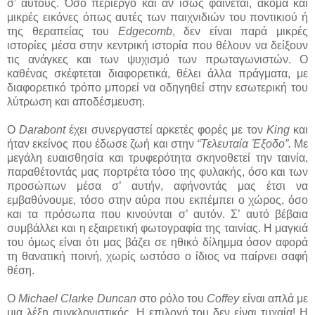
σ’ αυτούς. Όσο περίεργο και αν ίσως φαίνεται, ακόμα και
μικρές εικόνες όπως αυτές των παιχνιδιών του ποντικιού ή
της θεραπείας του
Edgecomb
, δεν είναι παρά μικρές
ιστορίες μέσα στην κεντρική ιστορία που θέλουν να δείξουν
τις ανάγκες και των ψυχισμό των πρωταγωνιστών. Ο
καθένας σκέφτεται διαφορετικά, θέλει άλλα πράγματα, με
διαφορετικό τρόπο μπορεί να οδηγηθεί στην εσωτερική του
λύτρωση και αποδέσμευση.
Ο
Darabont
έχει συνεργαστεί αρκετές φορές με τον
King
και
ήταν εκείνος που έδωσε ζωή και στην
“Τελευταία Έξοδο”.
Με
μεγάλη ευαισθησία και τρυφερότητα σκηνοθετεί την ταινία,
παραθέτοντάς μας πορτρέτα τόσο της φυλακής, όσο και των
προσώπων μέσα σ’ αυτήν, αφήνοντάς μας έτσι να
εμβαθύνουμε, τόσο στην αύρα που εκπέμπει ο χώρος, όσο
και τα πρόσωπα που κινούνται σ’ αυτόν. Σ’ αυτό βέβαια
συμβάλλει και η εξαιρετική φωτογραφία της ταινίας. Η μαγκιά
του όμως είναι ότι μας βάζει σε ηθικό δίλημμα όσον αφορά
τη θανατική ποινή, χωρίς ωστόσο ο ίδιος να παίρνει σαφή
θέση.
Ο
Michael Clarke Duncan
στο ρόλο του
Coffey
είναι απλά με
μια λέξη συγκλονιστικός. Η επιλογή του δεν είναι τυχαία! Η