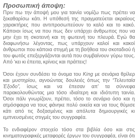
Προσωπική άποψη:
Πριν πω την άποψή μου για ταινία νομίζω πως πρέπει να
ξεκαθαρίσω κάτι. Η υπόθεσή της πραγματεύεται ακραίους
χαρακτήρες που αντιπροσωπεύουν το καλό και το κακό.
Κάποιοι ίσως να που πως δεν υπάρχει άνθρωπος που να
μην έχει τη σκοτεινή και τη φωτεινή του πλευρά. Εγώ θα
διαφωνήσω λέγοντας, πως υπάρχουν καλοί και κακοί
άνθρωποι που κάποια στιγμή με τη βοήθεια του σκοταδιού ή
του φωτός επεξεργάζονται αυτά που συμβαίνουν γύρω τους.
Από ‘κει κι έπειτα, κρίνεις και πράττεις!
Όσοι έχουν συνδέσει το όνομα του
King
με σενάρια θρίλερ
και μυστηρίου, αγνοώντας δουλειές όπως την
“Τελευταία
Έξοδο”,
ίσως και να έπεσαν απ’ τα σύννεφα
παρακολουθώντας μια τόσο ιδιαίτερη και ιδιότυπη ταινία.
Όσοι πάλι γνωρίζουν, πρέπει, τόσο το σενάριο όσο και η
ατμόσφαιρα να τους φάνηκε πολύ οικεία και να τους θύμισε
κάτι από τις δοξασμένες και απόλυτα δημιουργικές κι
εμπνευσμένες στιγμές του συγγραφέα.
Το ενδιαφέρον στοιχείο τόσο στα βιβλία όσο και στις
κινηματογραφικές μεταφορές έργων του συγγραφέα, είναι ότι