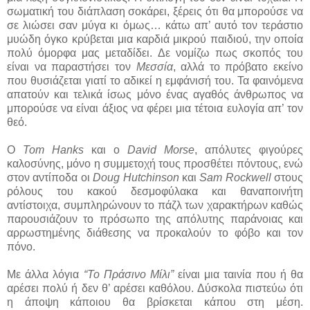
σωματική του διάπλαση σοκάρει, ξέρεις ότι θα μπορούσε να
σε λιώσει σαν μύγα κι όμως… κάτω απ’ αυτό τον τεράστιο
μυώδη όγκο κρύβεται μια καρδιά μικρού παιδιού, την οποία
πολύ όμορφα μας μεταδίδει. Δε νομίζω πως σκοπός του
είναι να παραστήσει τον
Μεσσία
, αλλά το πρόβατο εκείνο
που θυσιάζεται γιατί το αδικεί η εμφάνισή του. Τα φαινόμενα
απατούν και τελικά ίσως μόνο ένας αγαθός άνθρωπος να
μπορούσε να είναι άξιος να φέρει μια τέτοια ευλογία απ’ τον
θεό.
Ο
Tom Hanks
και ο
David Morse
, απόλυτες φιγούρες
καλοσύνης, μόνο η συμμετοχή τους προσθέτει πόντους, ενώ
στον αντίποδα οι
Doug Hutchinson
και
Sam Rockwell
στους
ρόλους του κακού δεσμοφύλακα και θαναποινήτη
αντίστοιχα, συμπληρώνουν το πάζλ των χαρακτήρων καθώς
παρουσιάζουν το πρόσωπο της απόλυτης παράνοιας και
αρρωστημένης διάθεσης να προκαλούν το φόβο και τον
πόνο.
Με άλλα λόγια
“Το Πράσινο Μίλι”
είναι μια ταινία που ή θα
αρέσει πολύ ή δεν θ’ αρέσει καθόλου. Δύσκολα πιστεύω ότι
η άποψη κάποιου θα βρίσκεται κάπου στη μέση.