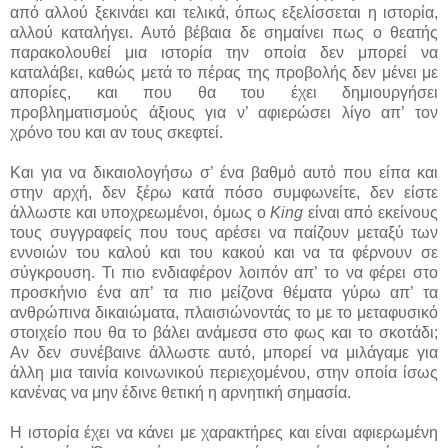
από αλλού ξεκινάει και τελικά, όπως εξελίσσεται η ιστορία,
αλλού καταλήγει. Αυτό βέβαια δε σημαίνει πως ο θεατής
παρακολουθεί μια ιστορία την οποία δεν μπορεί να
καταλάβει, καθώς μετά το πέρας της προβολής δεν μένει με
απορίες, και που θα του έχει δημιουργήσει
προβληματισμούς άξιους για ν’ αφιερώσει λίγο απ’ τον
χρόνο του και αν τους σκεφτεί.
Και για να δικαιολογήσω σ’ ένα βαθμό αυτό που είπα και
στην αρχή, δεν ξέρω κατά πόσο συμφωνείτε, δεν είστε
άλλωστε και υποχρεωμένοι, όμως ο
King
είναι από εκείνους
τους συγγραφείς που τους αρέσει να παίζουν μεταξύ των
εννοιών του καλού και του κακού και να τα φέρνουν σε
σύγκρουση. Τι πιο ενδιαφέρον λοιπόν απ’ το να φέρει στο
προσκήνιο ένα απ’ τα πιο μείζονα θέματα γύρω απ’ τα
ανθρώπινα δικαιώματα, πλαισιώνοντάς το με το μεταφυσικό
στοιχείο που θα το βάλει ανάμεσα στο φως και το σκοτάδι;
Αν δεν συνέβαινε άλλωστε αυτό, μπορεί να μιλάγαμε για
άλλη μια ταινία κοινωνικού περιεχομένου, στην οποία ίσως
κανένας να μην έδινε θετική η αρνητική σημασία.
Η ιστορία έχει να κάνει με χαρακτήρες και είναι αφιερωμένη