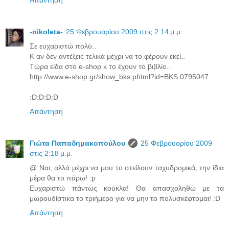
-nikoleta-
25 Φεβρουαρίου 2009 στις 2:14 μ.μ.
Σε ευχαριστώ πολύ..
Κ αν δεν αντέξεις τελικά μέχρι να το φέρουν εκεί..
Τώρα είδα στο e-shop κ το έχουν το βιβλίο..
http://www.e-shop.gr/show_bks.phtml?id=BKS.0795047
:D:D:D:D
Απάντηση
Γιώτα Παπαδημακοπούλου
25 Φεβρουαρίου 2009
στις 2:18 μ.μ.
@ Ναι, αλλά μέχρι να μου το στείλουν ταχυδρομικά, την ίδια
μέρα θα το πάρω! :p
Ευχαριστώ πάντως κούκλα! Θα απασχοληθώ με τα
μωρουδίστικα το τριήμερο για να μην το πολυσκέφτομαι! :D
Απάντηση