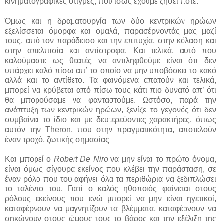
κινηματογραφικές στιγμές, που ίσως έχουμε ζήσει ποτέ.
Όμως και η δραματουργία των δύο κεντρικών ηρώων
εξελίσσεται όμορφα και ομαλά, παρασέρνοντάς μας μαζί
τους, από τον παράδεισο και την επιτυχία, στην κόλαση και
στην απελπισία και αντίστροφα. Και τελικά, αυτό που
καλούμαστε ως θεατές να αντιληφθούμε είναι ότι δεν
υπάρχει καλό πίσω απ’ το οποίο να μην υποβόσκει το κακό
αλλά και το αντίθετο. Τα φαινόμενα απατούν και τελικά,
μπορεί να κρύβεται από πίσω τους κάτι πιο δυνατό απ’ ότι
θα μπορούσαμε να φανταστούμε. Ωστόσο, παρά την
ανάπτυξη των κεντρικών ηρώων, ξενίζει το γεγονός ότι δεν
συμβαίνει το ίδιο και με δευτερεύοντες χαρακτήρες, όπως
αυτόν την Theron, που στην πραγματικότητα, αποτελούν
έναν τροχό, ζωτικής σημασίας.
Και μπορεί ο
Robert De Niro
να μην είναι το πρώτο όνομα,
είναι όμως σίγουρα εκείνος που κλέβει την παράσταση, σε
έναν ρόλο που του αφήνει όλα τα περιθώρια να ξεδιπλώσει
το ταλέντο του. Γιατί ο καλός ηθοποιός φαίνεται στους
ρόλους εκείνους που ενώ μπορεί να μην είναι ηγετικοί,
καταφέρνουν να μαγνητίζουν τα βλέμματα, καταφέρνουν να
σηκώνουν στους ώμους τους το βάρος και την εξέλιξη της