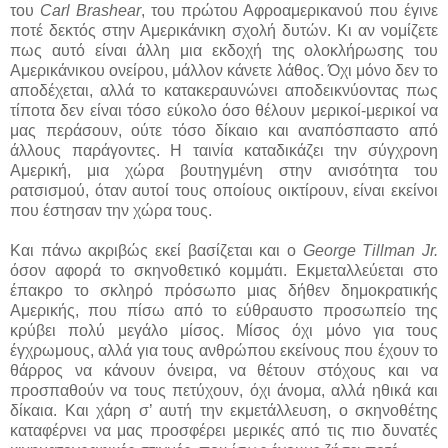
του
Carl Brashear
, του πρώτου Αφροαμερικανού που έγινε
ποτέ δεκτός στην Αμερικάνικη σχολή δυτών. Κι αν νομίζετε
πως αυτό είναι άλλη μια εκδοχή της ολοκλήρωσης του
Αμερικάνικου ονείρου, μάλλον κάνετε λάθος. Όχι μόνο δεν το
αποδέχεται, αλλά το κατακεραυνώνει αποδεικνύοντας πως
τίποτα δεν είναι τόσο εύκολο όσο θέλουν μερικοί-μερικοί να
μας περάσουν, ούτε τόσο δίκαιο και αναπόσπαστο από
άλλους παράγοντες. Η ταινία καταδικάζει την σύγχρονη
Αμερική, μια χώρα βουτηγμένη στην ανισότητα του
ρατσισμού, όταν αυτοί τους οποίους οικτίρουν, είναι εκείνοι
που έστησαν την χώρα τους.
Και πάνω ακριβώς εκεί βασίζεται και ο
George Tillman Jr.
όσον αφορά το σκηνοθετικό κομμάτι. Εκμεταλλεύεται στο
έπακρο το σκληρό πρόσωπο μιας δήθεν δημοκρατικής
Αμερικής, που πίσω από το εύθραυστο προσωπείο της
κρύβει πολύ μεγάλο μίσος. Μίσος όχι μόνο για τους
έγχρωμους, αλλά για τους ανθρώπου εκείνους που έχουν το
θάρρος να κάνουν όνειρα, να θέτουν στόχους και να
προσπαθούν να τους πετύχουν, όχι άνομα, αλλά ηθικά και
δίκαια. Και χάρη σ’ αυτή την εκμετάλλευση, ο σκηνοθέτης
καταφέρνει να μας προσφέρει μερικές από τις πιο δυνατές