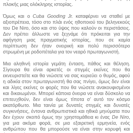
πλοκής μιας ολόκληρης ιστορίας.
Όμως και ο
Cuba Gooding Jr.
καταφέρνει να σταθεί με
αξιοπρέπεια, τόσο στο πλάι ενός ηθοποιού του βεληνεκούς
του De Niro, όσο και στο ύψος που καλούν οι περιστάσεις.
Δεν πρέπει άλλωστε να ξεχνάμε ότι πρόκειται για την
αφήγηση μιας πραγματικής ιστορίας, που σε καμία
περίπτωση δεν ήταν ονειρική και πολύ περισσότερο
στρωμένη με ροδοπέταλα για τον νεαρό πρωταγωνιστή.
Μια αληθινή ιστορία γεμάτη ένταση, πάθος και θέληση.
Σίγουρα θα είναι αρκετές οι στιγμές εκείνες που θα
εκνευριστείτε και θα νιώσετε να σας κυριεύει ο θυμός, αφού
η αδικία στον πρωταγωνιστή θα σας πνίγει, όμως δεν είναι
και λίγες εκείνες οι φορές που θα νιώσετε ανακουφισμένοι
και δικαιωμένοι. Μπορεί κάποια όνειρα να είναι δύσκολο να
επιτευχθούν, δεν είναι όμως τίποτα σ’ αυτό τον κόσμο
ακατόρθωτο. Μια ταινία με δυνατές στιγμές και δυνατές
συγκινήσεις, έντονα ανθρωπιστικά και ηθικά μηνύματα που
δεν έχουν σκοπό όμως την χρηστομάθεια κι ένας
De Niro
,
για μια ακόμα φορά, σε μια εξαιρετική ερμηνεία, ενός
ανθρώπου που θα μπορούσε να είναι στην κορυφή και