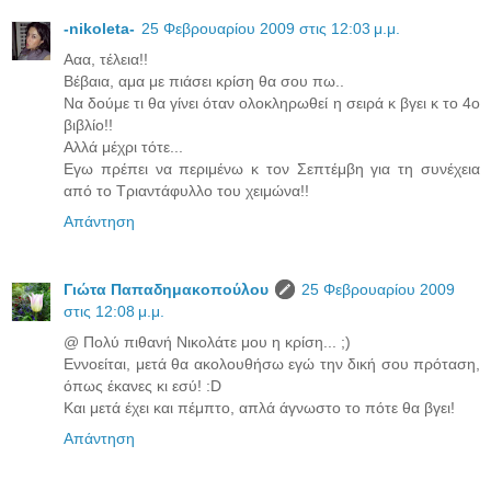
-nikoleta-
25 Φεβρουαρίου 2009 στις 12:03 μ.μ.
Ααα, τέλεια!!
Βέβαια, αμα με πιάσει κρίση θα σου πω..
Να δούμε τι θα γίνει όταν ολοκληρωθεί η σειρά κ βγει κ το 4ο
βιβλίο!!
Αλλά μέχρι τότε...
Εγω πρέπει να περιμένω κ τον Σεπτέμβη για τη συνέχεια
από το Τριαντάφυλλο του χειμώνα!!
Απάντηση
Γιώτα Παπαδημακοπούλου
25 Φεβρουαρίου 2009
στις 12:08 μ.μ.
@ Πολύ πιθανή Νικολάτε μου η κρίση... ;)
Εννοείται, μετά θα ακολουθήσω εγώ την δική σου πρόταση,
όπως έκανες κι εσύ! :D
Και μετά έχει και πέμπτο, απλά άγνωστο το πότε θα βγει!
Απάντηση