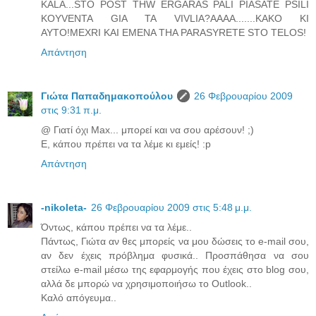
KALA...STO POST THW ERGARAS PALI PIASATE PSILI
KOYVENTA GIA TA VIVLIA?AAAA.......KAKO KI
AYTO!MEXRI KAI EMENA THA PARASYRETE STO TELOS!
Απάντηση
Γιώτα Παπαδημακοπούλου
26 Φεβρουαρίου 2009
στις 9:31 π.μ.
@ Γιατί όχι Max... μπορεί και να σου αρέσουν! ;)
Ε, κάπου πρέπει να τα λέμε κι εμείς! :p
Απάντηση
-nikoleta-
26 Φεβρουαρίου 2009 στις 5:48 μ.μ.
Όντως, κάπου πρέπει να τα λέμε..
Πάντως, Γιώτα αν θες μπορείς να μου δώσεις το e-mail σου,
αν δεν έχεις πρόβλημα φυσικά.. Προσπάθησα να σου
στείλω e-mail μέσω της εφαρμογής που έχεις στο blog σου,
αλλά δε μπορώ να χρησιμοποιήσω το Outlook..
Καλό απόγευμα..