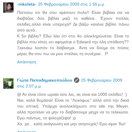
-nikoleta-
25 Φεβρουαρίου 2009 στις 1:56 μ.μ.
Πιστεύω οτι θα σου αρέσουν πολύ!! Είναι βέβαια σα να
διαβάζεις δύο βιβλία μαζί το καθένα.. Έχουν πολλές
σελίδες,αλλά είναι υπέροχα!! Δε βάζω κανένα βιβλίο πάνω
από αυτά..
Κ 5ο βιβλίο? Εδώ λέει ότι στο 4ο ολοκληρώνεται. Είναι το
βιβλίο που είπες οτι αφηγείται ο Edward την όλη υπόθεση??
Ξεκινάω λοιπόν το διάβασμα.. Άντε να δούμε σε πόσες
μέρες θα σου πω να μου στείλεις τη συνέχεια.. :P
Απάντηση
Γιώτα Παπαδημακοπούλου
25 Φεβρουαρίου 2009
στις 2:07 μ.μ.
@ Αν είναι τόσο ωραία όσο λες, ας είναι και 1000 σελίδες! :)
Ναι, καλά θυμάσαι! Είναι το "Λυκόφως" αλλά από την δικιά
του οπτική. Υπάρχει ανολοκλήρωτο στο site της Meyer,
αλλά προτείνει να μην το διαβάσουμε μέχρι να το τελειώσει.
Εγώ πάντως, το ψιλοχάζεψα! :p
Χα, χα... καλή ανάγνωση και μην ανησυχείς! Εγώ είμαι 'δω!
Απάντηση