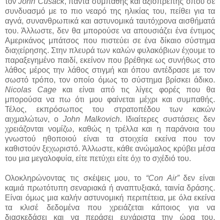
τον
John Cusack
, πάντα συμπαθής και αξιοπρεπής όπου σε
συνδυασμό με το πιο νεαρό της ηλικίας του, πείθει για τα
αγνά, συνανθρωπικά και αστυνομικά ταυτόχρονα αισθήματά
του. Άλλωστε, δεν θα μπορούσε να απουσιάζει ένα έντιμος
Αμερικάνος μπάτσος που πιστεύει σε ένα δίκαιο σύστημα
διαχείρησης. Στην πλευρά των καλών φυλακόβιων έχουμε το
παραξεγημένο παιδί, εκείνον που βρέθηκε ως συνήθως στο
λάθος μέρος την λάθος στιγμή και όπου αντέδρασε με τον
σωστό τρόπο, τον οποίο όμως το σύστημα βρίσκει άδικο.
Nicolas Cage
και είναι από τις λίγες φορές που θα
μπορούσα να πω ότι μου φαίνεται μέχρι και συμπαθής.
Τέλος, εκπρόσωπος του στρατοπέδου των κακών
αιχμαλώτων, ο
John Malkovich
. Ιδιαίτερες συστάσεις δεν
χρειάζονται νομίζω, καθώς η τρέλλα και η παράνοια του
γνωστού ηθοποιού είναι τα στοιχεία εκείνα που τον
καθιστούν ξεχωριστό. Άλλωστε, κάθε ανώμαλος κρύβει μέσα
του μια μεγαλοφυία, είτε πετύχει είτε όχι το σχέδιό του.
Ολοκληρώνοντας τις σκέψεις μου, το
“Con Air”
δεν είναι
καμιά πρωτότυπη σεναριακά ή αναπτυξιακά, ταινία δράσης.
Είναι όμως μια καλήν αστυνομική περιπέτεια, με όλα εκείνα
τα κλισέ δεδομένα που χρειάζεται κάποιος για να
διασκεδάσει και να περάσει ευχάριστα την ώρα του.