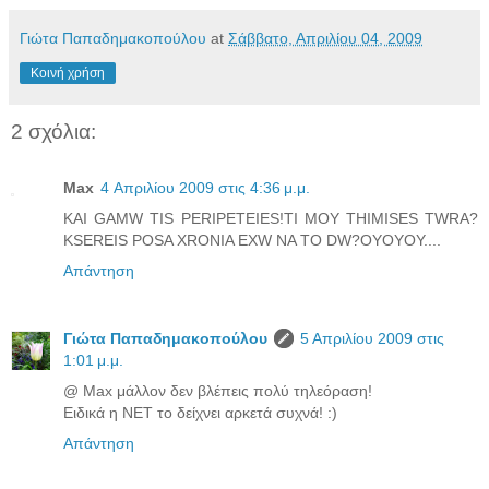
Γιώτα Παπαδημακοπούλου
at
Σάββατο, Απριλίου 04, 2009
Κοινή χρήση
2 σχόλια:
Max
4 Απριλίου 2009 στις 4:36 μ.μ.
KAI GAMW TIS PERIPETEIES!TI MOY THIMISES TWRA?
KSEREIS POSA XRONIA EXW NA TO DW?OYOYOY....
Απάντηση
Γιώτα Παπαδημακοπούλου
5 Απριλίου 2009 στις
1:01 μ.μ.
@ Max μάλλον δεν βλέπεις πολύ τηλεόραση!
Ειδικά η ΝΕΤ το δείχνει αρκετά συχνά! :)
Απάντηση