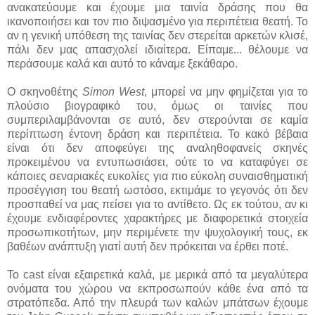
ανακατεύουμε και έχουμε μια ταινία δράσης που θα
ικανοποιήσει και τον πιο διψασμένο για περιπέτεια θεατή. Το
αν η γενική υπόθεση της ταινίας δεν στερείται αρκετών κλισέ,
πάλι δεν μας απασχολεί ιδιαίτερα. Είπαμε... θέλουμε να
περάσουμε καλά και αυτό το κάναμε ξεκάθαρο.
Ο σκηνοθέτης
Simon West
, μπορεί να μην φημίζεται για το
πλούσιο βιογραφικό του, όμως οι ταινίες που
συμπεριλαμβάνονται σε αυτό, δεν στερούνται σε καμία
περίπτωση έντονη δράση και περιπέτεια. Το κακό βέβαια
είναι ότι δεν αποφεύγει της αναληθοφανείς σκηνές
προκειμένου να εντυπωσιάσει, ούτε το να καταφύγει σε
κάποιες σεναριακές ευκολίες για πιο εύκολη συναισθηματική
προσέγγιση του θεατή ωστόσο, εκτιμάμε το γεγονός ότι δεν
προσπαθεί να μας πείσει για το αντίθετο. Ως εκ τούτου, αν κι
έχουμε ενδιαφέροντες χαρακτήρες με διαφορετικά στοιχεία
προσωπικοτήτων, μην περιμένετε την ψυχολογική τους, εκ
βαθέων ανάπτυξη γιατί αυτή δεν πρόκειται να έρθει ποτέ.
Το cast είναι εξαιρετικά καλά, με μερικά από τα μεγαλύτερα
ονόματα του χώρου να εκπροσωπούν κάθε ένα από τα
στρατόπεδα. Από την πλευρά των καλών μπάτσων έχουμε