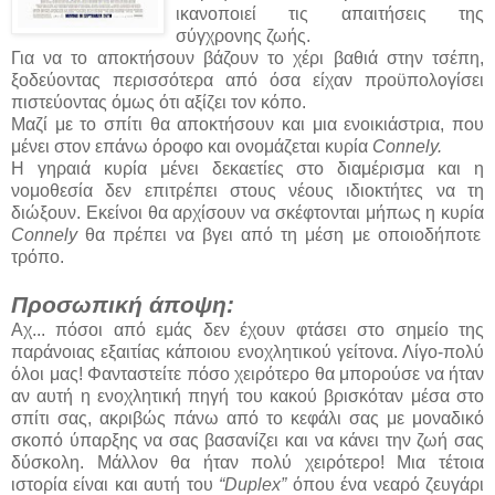
ικανοποιεί τις απαιτήσεις της
σύγχρονης ζωής.
Για να το αποκτήσουν βάζουν το χέρι βαθιά στην τσέπη,
ξοδεύοντας περισσότερα από όσα είχαν προϋπολογίσει
πιστεύοντας όμως ότι αξίζει τον κόπο.
Μαζί με το σπίτι θα αποκτήσουν και μια ενοικιάστρια, που
μένει στον επάνω όροφο και ονομάζεται κυρία
Connely.
Η γηραιά κυρία μένει δεκαετίες στο διαμέρισμα και η
νομοθεσία δεν επιτρέπει στους νέους ιδιοκτήτες να τη
διώξουν. Εκείνοι θα αρχίσουν να σκέφτονται μήπως η κυρία
Connely
θα πρέπει να βγει από τη μέση με οποιοδήποτε
τρόπο.
Προσωπική άποψη:
Αχ... πόσοι από εμάς δεν έχουν φτάσει στο σημείο της
παράνοιας εξαιτίας κάποιου ενοχλητικού γείτονα. Λίγο-πολύ
όλοι μας! Φανταστείτε πόσο χειρότερο θα μπορούσε να ήταν
αν αυτή η ενοχλητική πηγή του κακού βρισκόταν μέσα στο
σπίτι σας, ακριβώς πάνω από το κεφάλι σας με μοναδικό
σκοπό ύπαρξης να σας βασανίζει και να κάνει την ζωή σας
δύσκολη. Μάλλον θα ήταν πολύ χειρότερο! Μια τέτοια
ιστορία είναι και αυτή του
“Duplex”
όπου ένα νεαρό ζευγάρι