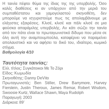
Η ταινία πέφτει θύμα της ίδιας της της υπερβολής. Όσο
καλές διαθέσεις κι αν υπάρχουν από την μεριά του
συμπαθέστατου και χαμογελαστού σκηνοθέτη, δεν
μπορούμε να ισχυριστούμε πως τις απολαμβάνουμε με
ελάχιστες εξαιρέσεις. Κλισέ, κλισέ και πάλι κλισέ σε μια
φούσκα απαράμιλης υπερβολής. Αν κάτι σώζει την ταινία
από τον πάτο είναι το πρωταγωνιστικό δίδυμο που μέσα σε
όλη αυτή την αναμπουμπούλα, καταφέρνει να παραμείνει
απολαυστικό και να αφήσει το δικό του, ιδιαίτερο, κωμικό
στίγμα.
Βαθμολογία 4/10
Ταυτότητα ταινίας:
Ελλ. τίτλος: Συγκάτοικοι Με Το Ζόρι
Είδος: Κωμωδία
Σκηνοθέτης: Danny DeVito
Πρωταγωνιστές: Ben Stiller, Drew Barrymore, Harvey
Fierstein, Justin Theroux, James Remar, Robert Wisdom,
Swoosie Kurtz, Wallace Shawn, Maya Rudolph
Παραγωγή: 2003
Διάρκεια: 89’