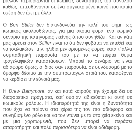
μάλλον περιορίζονται οι κωμικές δυνατότητες του συνόλου
καθώς, απευθύνονται σε ένα συγκεκριμένο κοινό που καμία
σχέση δεν έχει με άλλα.
Ο
Ben Stiller
δεν διακινδυνεύει την καλή του φήμη ως
κωμικός ακολουθώντας, για μια ακόμα φορά, ένα κωμικό
σενάριο της κατηγορίας εκείνης όπου συνηθίζει. Και αν κάτι
μας αρέσει στον
Stiller
είναι το ότι δεν φοβάται να εκτεθεί και
να τσαλακώσει την, ηλίθια μεν ορισμένες φορές, κατά τ’ άλλα
συμπαθητική παρουσία του με το να πέφτει θύμα
τραγελαφικών καταστάσεων. Μπορεί το σενάριο να είναι
αδιάφορο όμως, ο ίδιος σαν παρουσία, σε συνδυασμό με το
όμορφο δέσιμο με την συμπρωταγωνίστριά του, καταφέρνει
να κερδίσει την εύνοιά μας.
Η
Drew Barrymore
, αν και κατά καιρούς την έχουμε δει σε
διαφορετικά πράγματα, κατ’ ουσίαν ειδικεύεται κι αυτή σε
κωμικούς ρόλους. Η ιδιαιτερότητά της είναι η δυνατότητα
που έχει να παίρνει στα χέρια της τον πιο αδιάφορο και
συνηθισμένο ρόλο και να τον ντύνει με τα στοιχεία εκείνα και
με μια χαριτωμενιά, που δεν μπορεί να περάσει
απαρατήρητη και πολύ περισσότερο να είναι αδιάφορη.