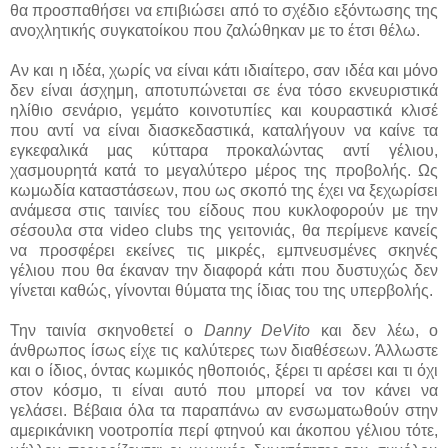
θα προσπαθήσει να επιβιώσει από το σχέδιο εξόντωσης της
ανοχλητικής συγκατοίκου που ζαλώθηκαν με το έτσι θέλω.
Αν και η ιδέα, χωρίς να είναι κάτι ιδιαίτερο, σαν ιδέα και μόνο
δεν είναι άσχημη, αποτυπώνεται σε ένα τόσο εκνευριστικά
ηλίθιο σενάριο, γεμάτο κοινοτυπίες και κουραστικά κλισέ
που αντί να είναι διασκεδαστικά, καταλήγουν να καίνε τα
εγκεφαλικά μας κύτταρα προκαλώντας αντί γέλιου,
χασμουρητά κατά το μεγαλύτερο μέρος της προβολής. Ως
κωμωδία καταστάσεων, που ως σκοπό της έχει να ξεχωρίσει
ανάμεσα στις ταινίες του είδους που κυκλοφορούν με την
σέσουλα στα video clubs της γειτονιάς, θα περίμενε κανείς
να προσφέρει εκείνες τις μικρές, εμπνευσμένες σκηνές
γέλιου που θα έκαναν την διαφορά κάτι που δυστυχώς δεν
γίνεται καθώς, γίνονται θύματα της ίδιας του της υπερβολής.
Την ταινία σκηνοθετεί ο
Danny DeVito
και δεν λέω, ο
άνθρωπος ίσως είχε τις καλύτερες των διαθέσεων. Άλλωστε
και ο ίδιος, όντας κωμικός ηθοποιός, ξέρει τι αρέσει και τι όχι
στον κόσμο, τι είναι αυτό που μπορεί να τον κάνει να
γελάσει. Βέβαια όλα τα παραπάνω αν ενσωματωθούν στην
αμερικάνικη νοοτροπία περί φτηνού και άκοπου γέλιου τότε,