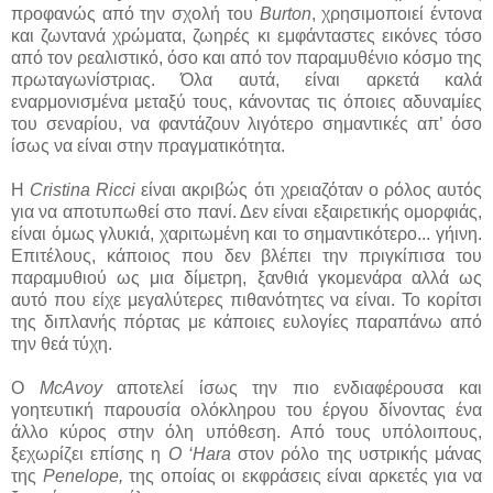
προφανώς από την σχολή του
Burton
, χρησιμοποιεί έντονα
και ζωντανά χρώματα, ζωηρές κι εμφάνταστες εικόνες τόσο
από τον ρεαλιστικό, όσο και από τον παραμυθένιο κόσμο της
πρωταγωνίστριας. Όλα αυτά, είναι αρκετά καλά
εναρμονισμένα μεταξύ τους, κάνοντας τις όποιες αδυναμίες
του σεναρίου, να φαντάζουν λιγότερο σημαντικές απ’ όσο
ίσως να είναι στην πραγματικότητα.
Η
Cristina Ricci
είναι ακριβώς ότι χρειαζόταν ο ρόλος αυτός
για να αποτυπωθεί στο πανί. Δεν είναι εξαιρετικής ομορφιάς,
είναι όμως γλυκιά, χαριτωμένη και το σημαντικότερο... γήινη.
Επιτέλους, κάποιος που δεν βλέπει την πριγκίπισα του
παραμυθιού ως μια δίμετρη, ξανθιά γκομενάρα αλλά ως
αυτό που είχε μεγαλύτερες πιθανότητες να είναι. Το κορίτσι
της διπλανής πόρτας με κάποιες ευλογίες παραπάνω από
την θεά τύχη.
Ο
McAvoy
αποτελεί ίσως την πιο ενδιαφέρουσα και
γοητευτική παρουσία ολόκληρου του έργου δίνοντας ένα
άλλο κύρος στην όλη υπόθεση. Από τους υπόλοιπους,
ξεχωρίζει επίσης η
Ο
‘Hara
στον ρόλο της υστρικής μάνας
της
Penelope,
της οποίας οι εκφράσεις είναι αρκετές για να