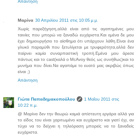
Απάντηση
Μαρίνα
30 Απριλίου 2011 στις 10:05 μ.μ.
Χωρίς παρεξήγηση,αλλά είναι από τις αγαπημένες μου
ταινίες που μπορώ να ξαναδώ ευχάριστα.Και εμένα δε μου
έχει δημιουργήσει το αίσθημα ότι υπάρχουν λάθη.Είναι ένα
γλυκό παραμύθι που ξετυλίγεται με τρυφερότητα,αλλά δεν
παίρνει καμία συναρπαστική τροπή.Εμένα μου άρεσε
πάντως και το cast(καλά ο McAvoy θεός ως συνήθως)και το
μυνήμα που δίνει.Να αγαπάμε το ευατό μας ακριβώς όπως
είναι ;)
Απάντηση
Γιώτα Παπαδημακοπούλου
1 Μαΐου 2011 στις
10:22 π.μ.
@ Μαρίνα δεν την θεωρώ καμιά απίστευτη εργάρα αλλά για
το είδος του είναι χαριτωμένο και ευχάριστο και γιατί όχι, αν
τύχει να το δείχνει η τηλεόραση μπορείς να το ξαναδείς
ευχάριστα.