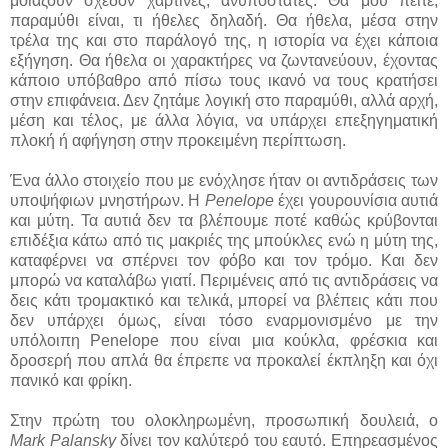
μοιάζουν σχεδόν χάρτινες, ανυπόστατες. Θα μου πείτε,
παραμύθι είναι, τι ήθελες δηλαδή. Θα ήθελα, μέσα στην
τρέλα της και στο παράλογό της, η ιστορία να έχει κάποια
εξήγηση. Θα ήθελα οι χαρακτήρες να ζωντανεύουν, έχοντας
κάποιο υπόβαθρο από πίσω τους ικανό να τους κρατήσει
στην επιφάνεια. Δεν ζητάμε λογική στο παραμύθι, αλλά αρχή,
μέση και τέλος, με άλλα λόγια, να υπάρχει επεξηγηματική
πλοκή ή αφήγηση στην προκειμένη περίπτωση.
Ένα άλλο στοιχείο που με ενόχλησε ήταν οι αντιδράσεις των
υποψήφιων μνηστήρων. Η
Penelope
έχει γουρουνίσια αυτιά
και μύτη. Τα αυτιά δεν τα βλέπουμε ποτέ καθώς κρύβονται
επιδέξια κάτω από τις μακριές της μπούκλες ενώ η μύτη της,
καταφέρνει να σπέρνει τον φόβο και τον τρόμο. Και δεν
μπορώ να καταλάβω γιατί. Περιμένεις από τις αντιδράσεις να
δεις κάτι τρομακτικό και τελικά, μπορεί να βλέπεις κάτι που
δεν υπάρχει όμως, είναι τόσο εναρμονισμένο με την
υπόλοιπη Penelope που είναι μια κούκλα, φρέσκια και
δροσερή που απλά θα έπρεπε να προκαλεί έκπληξη και όχι
πανικό και φρίκη.
Στην πρώτη του ολοκληρωμένη, προσωπική δουλειά, ο
Mark Palansky
δίνει τον καλύτερό του εαυτό. Επηρεασμένος