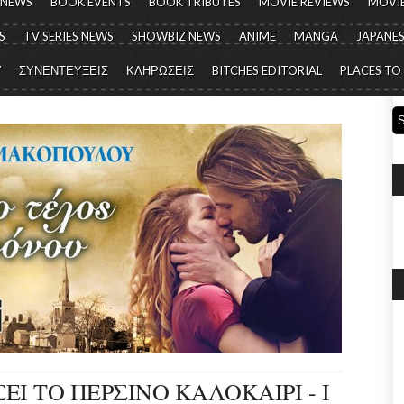
 NEWS
BOOK EVENTS
BOOK TRIBUTES
MOVIE REVIEWS
MOVIE
S
TV SERIES NEWS
SHOWBIZ NEWS
ANIME
MANGA
JAPANES
Y
ΣΥΝΕΝΤΕΥΞΕΙΣ
ΚΛΗΡΩΣΕΙΣ
BITCHES EDITORIAL
PLACES TO
ΕΙ ΤΟ ΠΕΡΣΙΝΟ ΚΑΛΟΚΑΙΡΙ - I