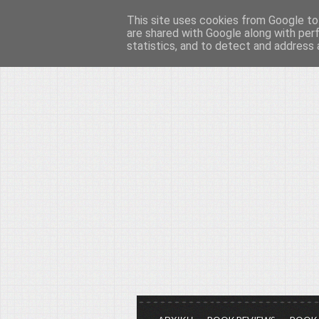
This site uses cookies from Google to 
Το μεγαλείο των Τεχ
are shared with Google along with per
statistics, and to detect and address 
Είμαστε πάντα εδώ για να μιλάμε γ