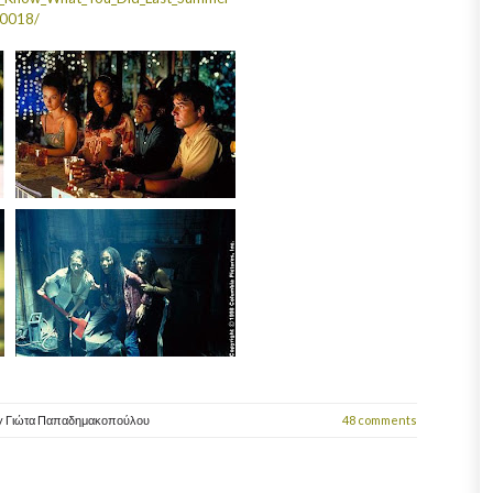
30018/
y
Γιώτα Παπαδημακοπούλου
48 comments