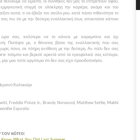
α θέλοουμε να είμαστε, οι συνθήκες δεν μας το επιτρέπουν αφού,
 ερμηνευτική στιγμή σε ολόκλρηη την καριέρα, ακόμα και του
ιξαν αυτοί, τι να έβαζα τον σκύλο μου, κατά πάσα πιθανότητα το
 σας πω ότι με την δεύτερη εναλλακτική ίσως αποκτούσε κάποιο
 ώρα σας, καλύτερα να το κάνετε με καραμπίνα και όχι
τή. Πιστέψτε με, ο θάνατος βάσει της εναλλακτικής που σας
χωρίς πόνο, σε πλήρη αντίθεση με την δεύτερη. Αν πάλι δεν σας
ψετε τσάμπα και βερεσέ αρκετά από τα εγκεφαλικά σας κύτταρα,
 μην μου πείτε αργότερα ότι δεν σας είχα προειδοποιήσει.
Περσινό Καλοκαίρι
itt, Freddie Prinze Jr., Brandy Norwood, Matthew Settle, Makhi
Jennifer Esposito
ν τον κόπο:
Still_Know_What_You_Did_Last_Summer