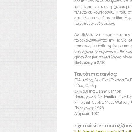
ορατή. Όσο καλοί άνθρωποι και ν
ίσως αυτή να είχε η χειρότερη
τελευταίου κομπάρσου. Τι που έπα
αποτέλεσμα να ήταν το ίδιο. Μην
παραπάνω ενδιαφέρον.
Αν θέλετε να σκοτώσετε την
παρακολουθώντας την ταινία αυ
προτείνω, θα έρθει γρήγορα και 
απασχολεί το γεγονός ότι θα κά
εμένα δεν μου πέφτει λόγος. Μόνο,
Βαθμολογία 2/10
Ταυτότητα ταινίας:
Ελλ. τίτλος: Δεν Έχω Ξεχάσει Το 
Είδος: Θρίλερ
Σκηνοθέτης: Danny Cannon
Πρωταγωνιστές: Jennifer Love Hew
Phifer, Bill Cobbs, Muse Watson, 
Παραγωγή: 1998
Διάρκεια: 100’
Σχετικά sites που αξίζου
http://en.wikipedia.org/wiki/I_