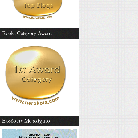
Books Category Award
Εκδόσεις Μεταίχμιο