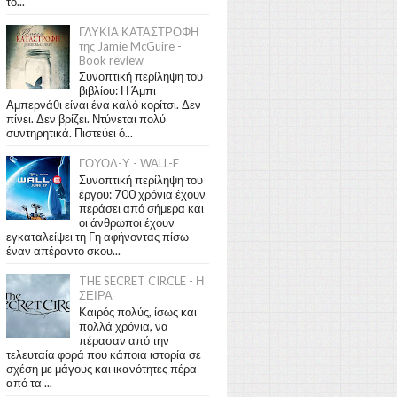
το...
ΓΛΥΚΙΑ ΚΑΤΑΣΤΡΟΦΗ
της Jamie McGuire -
Book review
Συνοπτική περίληψη του
βιβλίου: Η Άμπι
Αμπερνάθι είναι ένα καλό κορίτσι. Δεν
πίνει. Δεν βρίζει. Ντύνεται πολύ
συντηρητικά. Πιστεύει ό...
ΓΟΥΟΛ-Υ - WALL-E
Συνοπτική περίληψη του
έργου: 700 χρόνια έχουν
περάσει από σήμερα και
οι άνθρωποι έχουν
εγκαταλείψει τη Γη αφήνοντας πίσω
έναν απέραντο σκου...
THE SECRET CIRCLE - Η
ΣΕΙΡΑ
Καιρός πολύς, ίσως και
πολλά χρόνια, να
πέρασαν από την
τελευταία φορά που κάποια ιστορία σε
σχέση με μάγους και ικανότητες πέρα
από τα ...