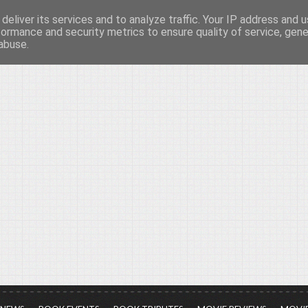
deliver its services and to analyze traffic. Your IP address and 
νών...
formance and security metrics to ensure quality of service, gen
abuse.
ια τον πολιτισμό, σε κάθε του μορφή και έκταση...