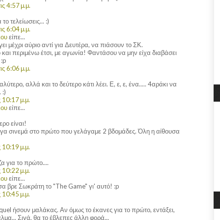
ς 4:57 μ.μ.
ο τελείωσεις... :)
ς 6:04 μ.μ.
λου
είπε...
ι μέχρι αύριο αντί για Δευτέρα, να πιάσουν το ΣΚ.
τό και περιμένω έτσι, με αγωνία! Φαντάσου να μην είχα διαβάσει
 :p
ς 6:06 μ.μ.
ύτερο, αλλά και το δεύτερο κάτι λέει. Ε, ε, ε, ένα..... 4αράκι να
 :)
10:17 μ.μ.
λου
είπε...
ερο είναι!
γα σινεμά στο πρώτο που γελάγαμε 2 βδομάδες. Όλη η αίθουσα
10:19 μ.μ.
α για το πρώτο....
10:22 μ.μ.
λου
είπε...
ασα βρε Σωκράτη το "The Game" γι' αυτό! :p
10:45 μ.μ.
equel ήσουν μαλάκας. Αν όμως το έκανες για το πρώτο, εντάξει,
μα... Σιγά, θα το έβλεπες άλλη φορά...