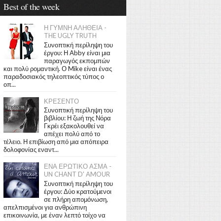
Best of the week
Η ΓΥΜΝΗ ΑΛΗΘΕΙΑ -
THE UGLY TRUTH
Συνοπτική περίληψη του
έργου: Η Abby είναι μια
παραγωγός εκπομπών
και πολύ ρομαντική. Ο Mike είναι ένας
παραδοσιακός τηλεοπτικός τύπος ο
οπ...
ΚΡΕΣΕΝΤΟ
Συνοπτική περίληψη του
βιβλίου: Η ζωή της Νόρα
Γκρέι εξακολουθεί να
απέχει πολύ από το
τέλειο. Η επιβίωση από μια απόπειρα
δολοφονίας εναντ...
ΕΝΑ ΕΡΩΤΙΚΟ ΑΣΜΑ -
UN CHANT D' AMOUR
Συνοπτική περίληψη του
έργου: Δύο κρατούμενοι
σε πλήρη απομόνωση,
απελπισμένοι για ανθρώπινη
επικοινωνία, με έναν λεπτό τοίχο να