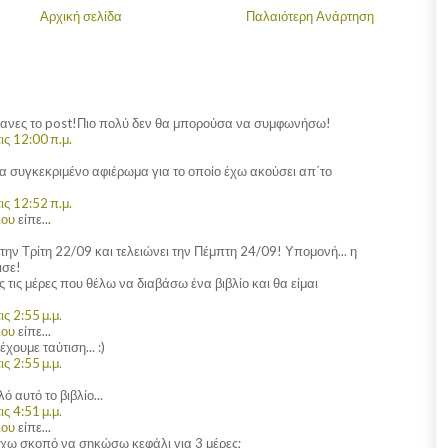
Αρχική σελίδα
Παλαιότερη Ανάρτηση
κανες το post!Πιο πολύ δεν θα μπορούσα να συμφωνήσω!
ς 12:00 π.μ.
 συγκεκριμένο αφιέρωμα για το οποίο έχω ακούσει απ΄το
ς 12:52 π.μ.
λου
είπε...
ι την Τρίτη 22/09 και τελειώνει την Πέμπτη 24/09! Υπομονή... η
ισε!
 τις μέρες που θέλω να διαβάσω ένα βιβλίο και θα είμαι
ς 2:55 μ.μ.
λου
είπε...
ουμε ταύτιση... :)
ς 2:55 μ.μ.
ό αυτό το βιβλίο...
ς 4:51 μ.μ.
λου
είπε...
χω σκοπό να σηκώσω κεφάλι για 3 μέρες;