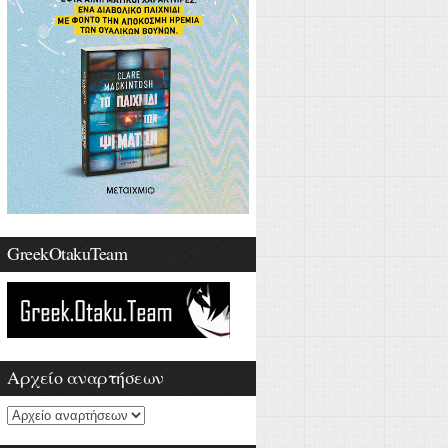
GreekOtakuTeam
Αρχείο αναρτήσεων