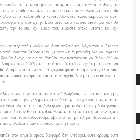
δεν συνδέεται απαραίτητα με αυτή την προϋπόθεση καθώς, το
έξουν στις αίθουσες σαν τα πρόβατα και έτσι κι αλλιώς, η ταινία θα
ντελεστές τα πολυπόθητα κέρδη. Άλλωστε πάνω ακριβώς σε αυτή
 φιλοσοφία της αρπαχτής. Εδώ μετά από κάποιο διάστημα δεν θα
 αυτή την ταινία, όχι εμείς που είμαστε απλά θεατές και όχι
πορώ με περισσή ευκολία να διαπιστώσω τον λόγο που ο
Cannon
ιο από μόνο του βέβαια είναι γεμάτο κενά, μπερδεμένο και αφελές
 δεν θα έλεγε κανείς ότι βοηθάει την κατάσταση να βελτιωθεί, να
 βούρκο που βυθίζονται, τα όποια θετικά στοιχεία μπορούσε να
νία. Ακόμα και τα κλασσικά ξαφνιάσματα, ακόμα και η κλασσική
 στις σκιές, ακόμα και αυτά τα στοιχεία, δεν μπορούν καν να σε
απέ.
ουλάχιστον, στην πρώτη ταινία ο δολοφόνος είχε κάποιο κίνητρο,
α στήριζε την εγκληματική του δράση. Ένα χρόνο μετά, αυτό το
 να γίνει όλο το σόι του δολοφόνου μια καλοστημένη δολοφονική
Μετράμε λοιπόν θύματα, αθώα θύματα, που καμία σχέση δεν έχουν
ς μας, και παρακολουθούμε αβίαστα και με πλήρη βαρεμάρα την
επίσης θλιβερής ταινίας, όπως ήταν η πρώτη.
οιηθεί στα σημεία όμως, διαφορά δεν υπάρχει, ούτε κρυφή, ούτε