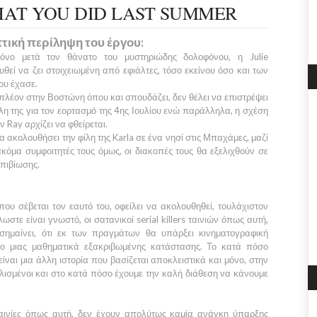
HAT YOU DID LAST SUMMER
τική περίληψη του έργου:
όνο μετά τον θάνατο του μυστηριώδης δολοφόνου, η
Julie
θεί να ζει στοιχειωμένη από εφιάλτες, τόσο εκείνου όσο και των
ου έχασε.
πλέον στην
Βοστώνη
όπου και σπουδάζει, δεν θέλει να επιστρέψει
λη της για τον εορτασμό της 4ης Ιουλίου ενώ παράλληλα, η σχέση
ον
Ray
αρχίζει να φθείρεται.
α ακολουθήσει την φίλη της
Karla
σε ένα νησί στις
Μπαχάμες,
μαζί
ακόμα συμφοιτητές τους όμως, οι διακοπές τους θα εξελιχθούν σε
πιβίωσης.
που σέβεται τον εαυτό του, οφείλει να ακολουθηθεί, τουλάχιστον
τε είναι γνωστό, οι σατανικοί serial killers ταινιών όπως αυτή,
σημαίνει, ότι εκ των πραγμάτων θα υπάρξει κινηματογραφική
θο μιας μαθηματικά εξακριβωμένης κατάστασης. Το κατά πόσο
είναι μια άλλη ιστορία που βασίζεται αποκλειστικά και μόνο, στην
λισμένοι και στο κατά πόσο έχουμε την καλή διάθεση να κάνουμε
 ταινίες όπως αυτή, δεν έχουν απολύτως καμία ανάγκη ύπαρξης