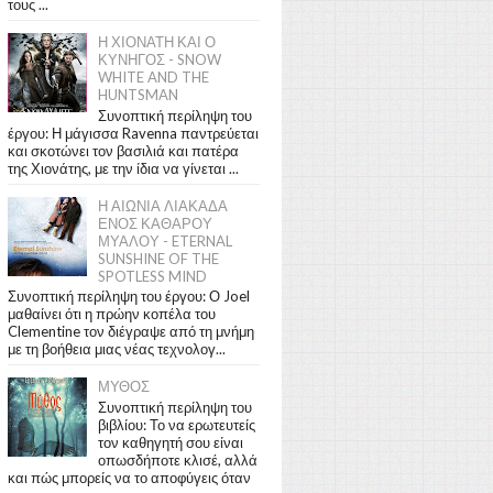
τους ...
Η ΧΙΟΝΑΤΗ ΚΑΙ Ο
ΚΥΝΗΓΟΣ - SNOW
WHITE AND THE
HUNTSMAN
Συνοπτική περίληψη του
έργου: Η μάγισσα Ravenna παντρεύεται
και σκοτώνει τον βασιλιά και πατέρα
της Χιονάτης, με την ίδια να γίνεται ...
Η ΑΙΩΝΙΑ ΛΙΑΚΑΔΑ
ΕΝΟΣ ΚΑΘΑΡΟΥ
ΜΥΑΛΟΥ - ETERNAL
SUNSHINE OF THE
SPOTLESS MIND
Συνοπτική περίληψη του έργου: Ο Joel
μαθαίνει ότι η πρώην κοπέλα του
Clementine τον διέγραψε από τη μνήμη
με τη βοήθεια μιας νέας τεχνολογ...
ΜΥΘΟΣ
Συνοπτική περίληψη του
βιβλίου: Το να ερωτευτείς
τον καθηγητή σου είναι
οπωσδήποτε κλισέ, αλλά
και πώς μπορείς να το αποφύγεις όταν