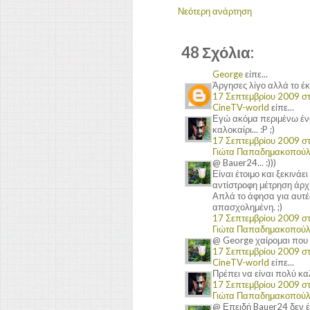
Νεότερη ανάρτηση
48 Σχόλια:
George
είπε...
Άργησες λίγο αλλά το έ
17 Σεπτεμβρίου 2009 στι
CineTV-world
είπε...
Εγώ ακόμα περιμένω ένα
καλοκαίρι... :P ;)
17 Σεπτεμβρίου 2009 στι
Γιώτα Παπαδημακοπού
@ Bauer24... :)))
Είναι έτοιμο και ξεκινάε
αντίστροφη μέτρηση άρχ
Απλά το άφησα για αυτές
απασχολημένη. ;)
17 Σεπτεμβρίου 2009 στι
Γιώτα Παπαδημακοπού
@ George χαίρομαι που έχ
17 Σεπτεμβρίου 2009 στι
CineTV-world
είπε...
Πρέπει να είναι πολύ καλ
17 Σεπτεμβρίου 2009 στι
Γιώτα Παπαδημακοπού
@ Επειδή Bauer24 δεν έ