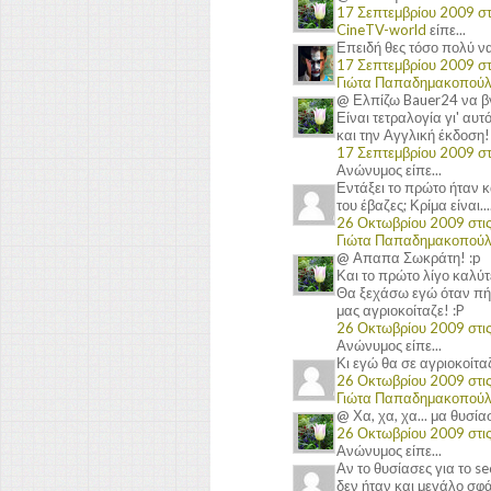
17 Σεπτεμβρίου 2009 στι
CineTV-world
είπε...
Επειδή θες τόσο πολύ να τ
17 Σεπτεμβρίου 2009 στι
Γιώτα Παπαδημακοπού
@ Ελπίζω Bauer24 να βγε
Είναι τετραλογία γι' αυ
και την Αγγλική έκδοση!
17 Σεπτεμβρίου 2009 στι
Ανώνυμος είπε...
Εντάξει το πρώτο ήταν καλ
του έβαζες; Κρίμα είναι....
26 Οκτωβρίου 2009 στις 
Γιώτα Παπαδημακοπού
@ Απαπα Σωκράτη! :p
Και το πρώτο λίγο καλύτ
Θα ξεχάσω εγώ όταν πή
μας αγριοκοίταζε! :P
26 Οκτωβρίου 2009 στις 
Ανώνυμος είπε...
Κι εγώ θα σε αγριοκοίταζ
26 Οκτωβρίου 2009 στις 
Γιώτα Παπαδημακοπού
@ Χα, χα, χα... μα θυσί
26 Οκτωβρίου 2009 στις 
Ανώνυμος είπε...
Αν το θυσίασες για το s
δεν ήταν και μεγάλο σφάλ