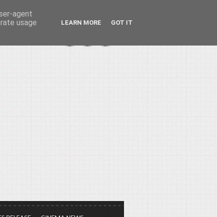
user-agent
erate usage
LEARN MORE
GOT IT