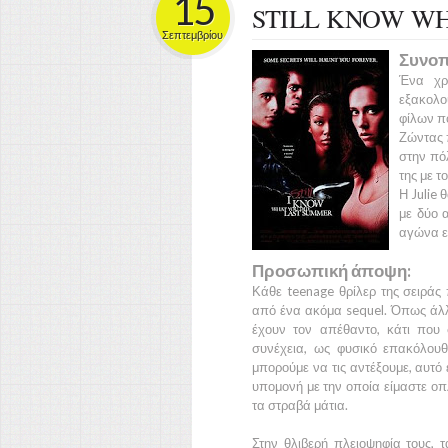
15
STILL KNOW W
Σεπτεμβρίου
Συνοπ
Ένα χρ
εξακολου
φίλων π
Ζώντας 
στην πό
της με τ
Η
Julie
θ
με δύο 
αγώνα ε
Προσωπική άποψη:
Κάθε teenage θρίλερ της σειράς 
από ένα ακόμα sequel. Όπως άλλωσ
έχουν τον απέθαντο, κάτι που 
συνέχεια, ως φυσικό επακόλου
μπορούμε να τις αντέξουμε, αυτό 
υπομονή με την οποία είμαστε οπ
τα στραβά μάτια.
Στην θλιβερή πλειοψηφία τους,