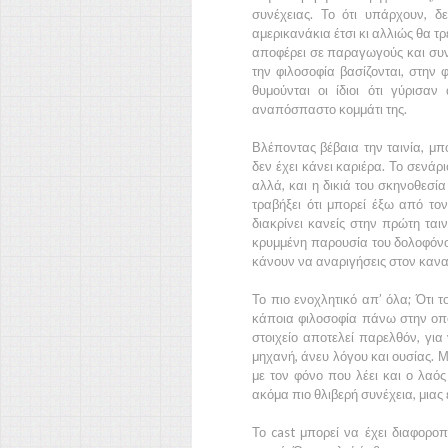
συνέχειας. Το ότι υπάρχουν, 
αμερικανάκια έτσι κι αλλιώς θα τρ
αποφέρει σε παραγωγούς και συ
την φιλοσοφία βασίζονται, στην
θυμούνται οι ίδιοι ότι γύρισαν
αναπόσπαστο κομμάτι της.
Βλέποντας βέβαια την ταινία, μ
δεν έχει κάνει καριέρα. Το σενάρ
αλλά, και η δικιά του σκηνοθεσία
τραβήξει ότι μπορεί έξω από τον
διακρίνει κανείς στην πρώτη ται
κρυμμένη παρουσία του δολοφόνου
κάνουν να αναριγήσεις στον καν
Το πιο ενοχλητικό απ’ όλα; Ότι τ
κάποια φιλοσοφία πάνω στην οποί
στοιχείο αποτελεί παρελθόν, για
μηχανή, άνευ λόγου και ουσίας. 
με τον φόνο που λέει και ο λαό
ακόμα πιο θλιβερή συνέχεια, μιας 
Το cast μπορεί να έχει διαφοροπ