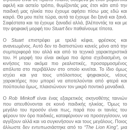
αφελή και αστείο τρόπο, θυμίζοντάς μας έτσι κάτι από την
παιδική μας ηλικία που έχουμε αφήσει πίσω μας εδώ και
καιρό. Θα μου πείτε τώρα, αυτά τα έχουμε δει ξανά και ξανά.
Σαφέστατα και τα έχουμε ξαναδεί αλλά, βλέποντάς τα και με
την ψηφιακή μορφή του
Stuart
δεν παθαίνουμε τίποτα.
Ο
Stuart
επιστρέφει με τρελά κέφια, φρέσκος και
ανανεωμένος. Αυτό δεν το διαπιστώνει κανείς μόνο από την
συμπεριφορά του αλλά και από τα τεχνικά χαρακτηριστικά
του. Η μορφή του είναι ακόμα πιο άρτια σχεδιασμένη, οι
κινήσεις του ακόμα πιο ρεαλιστικές, προσαρμοσμένος
απόλυτα στο περιβάλλον στο οποίο κινείται. Το ίδιο όμως
ισχύει και για τους υπόλοιπους ψηφιακούς, νέους
χαρακτήρες που μπορεί να αποτελούνται από φτερά και
πούπουλα όμως, πλαισιώνουν τον μικρό ποντικό μοναδικά.
Ο
Rob Minkoff
είναι ένας εξαιρετικός σκηνοθέτης ταινιών
που απευθύνονται σε κοινό παιδικής ηλικίας. Όμως το
μεγάλο του προσόν είναι πως, παρά που οι ταινίες του
φέρουν τον όρο παιδικές, καταφέρνουν να προσεγγίσουν, να
αγγίξουν αλλά και να συγκινήσουν και τους μεγάλους. Ποιος
άλλωστε δεν εντυπωσιάστηκε από το
“The Lion King”,
μια