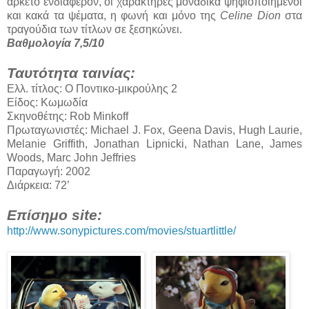
αρκετό ενδιαφέρον, οι χαρακτήρες μοναδικά ψηφιοποιημένοι
και κακά τα ψέματα, η φωνή και μόνο της
Celine Dion
στα
τραγούδια των τίτλων σε ξεσηκώνει.
Βαθμολογία 7,5/10
Ταυτότητα ταινίας:
Ελλ. τίτλος: Ο Ποντικο-μικρούλης 2
Είδος: Κωμωδία
Σκηνοθέτης: Rob Minkoff
Πρωταγωνιστές: Michael J. Fox, Geena Davis, Hugh Laurie,
Melanie Griffith, Jonathan Lipnicki, Nathan Lane, James
Woods, Marc John Jeffries
Παραγωγή: 2002
Διάρκεια: 72’
Επίσημο site:
http://www.sonypictures.com/movies/stuartlittle/