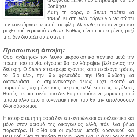
οικογένεια
Little,
πάντα πρόθυμη να τον
βοηθήσει.
Αυτή τη φόρα, ο
Stuart
πρέπει να
ταξιδέψει στη
Νέα Υόρκη
για να σώσει
την καινούργια φτερωτή του φίλη,
Margalo,
από τα νυχιά του
μοχθηρού γερακιού
Falcon
. Καθώς είναι ερωτευμένος μαζί
της, δεν διστάζει ούτε στιγμή.
Προσωπική άποψη:
Όσοι αγάπησαν τον λευκό μικροσκοπικό ποντικό μετά την
πρώτη του ταινία, σίγουρα θα τον λάτρεψαν βλέποντας την
δεύτερη. Ο
Stuart
επέστρεψε έχοντας κατά περίεργο τρόπο,
το ίδιο κέφι, την ίδια φρεσκάδα, την ίδια διάθεση να
διασκεδάσει. Το σημαντικότερο όλων; Έχει σκοπό να
παρασύρει, όχι μόνο τους μικρούς αλλά και τους μεγάλους
θεατές, σε μια ταινία που δεν θα μπορούσε να χαρακτηριστεί
τίποτα άλλο από οικογενειακή και που θα την απολαύσουν
όλοι σύσσωμοι.
Η ιστορία αυτή τη φορά δεν επικεντρώνεται αποκλειστικά και
μόνο στον ορισμό της οικογένειας αλλά, πάει ένα βήμα
παραπέρα. Η φιλία και οι σχέσεις μεταξύ αρσενικού και
θηλυκού είναι σε πρώτο πλάνο, δοσμένα με έναν ρομαντικά