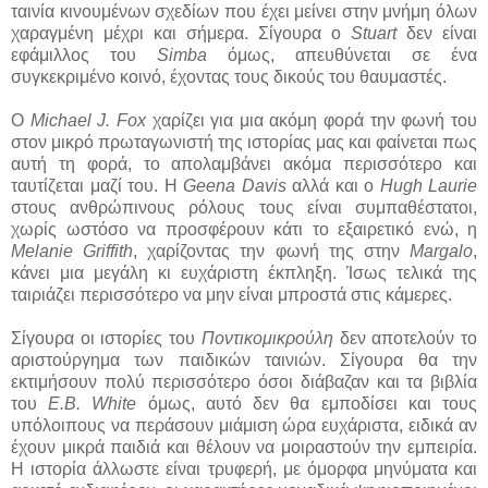
ταινία κινουμένων σχεδίων που έχει μείνει στην μνήμη όλων
χαραγμένη μέχρι και σήμερα. Σίγουρα ο
Stuart
δεν είναι
εφάμιλλος του
Simba
όμως, απευθύνεται σε ένα
συγκεκριμένο κοινό, έχοντας τους δικούς του θαυμαστές.
Ο
Michael J. Fox
χαρίζει για μια ακόμη φορά την φωνή του
στον μικρό πρωταγωνιστή της ιστορίας μας και φαίνεται πως
αυτή τη φορά, το απολαμβάνει ακόμα περισσότερο και
ταυτίζεται μαζί του. Η
Geena Davis
αλλά και ο
Hugh Laurie
στους ανθρώπινους ρόλους τους είναι συμπαθέστατοι,
χωρίς ωστόσο να προσφέρουν κάτι το εξαιρετικό ενώ, η
Melanie Griffith
, χαρίζοντας την φωνή της στην
Margalo
,
κάνει μια μεγάλη κι ευχάριστη έκπληξη. Ίσως τελικά της
ταιριάζει περισσότερο να μην είναι μπροστά στις κάμερες.
Σίγουρα οι ιστορίες του
Ποντικομικρούλη
δεν αποτελούν το
αριστούργημα των παιδικών ταινιών. Σίγουρα θα την
εκτιμήσουν πολύ περισσότερο όσοι διάβαζαν και τα βιβλία
του
E.B. White
όμως, αυτό δεν θα εμποδίσει και τους
υπόλοιπους να περάσουν μιάμιση ώρα ευχάριστα, ειδικά αν
έχουν μικρά παιδιά και θέλουν να μοιραστούν την εμπειρία.
Η ιστορία άλλωστε είναι τρυφερή, με όμορφα μηνύματα και