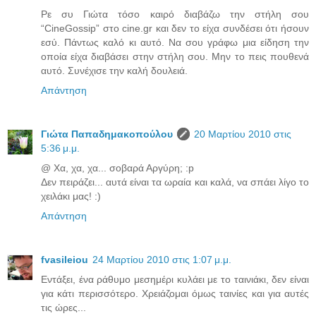
Ρε συ Γιώτα τόσο καιρό διαβάζω την στήλη σου
“CineGossip” στο cine.gr και δεν το είχα συνδέσει ότι ήσουν
εσύ. Πάντως καλό κι αυτό. Να σου γράφω μια είδηση την
οποία είχα διαβάσει στην στήλη σου. Μην το πεις πουθενά
αυτό. Συνέχισε την καλή δουλειά.
Απάντηση
Γιώτα Παπαδημακοπούλου
20 Μαρτίου 2010 στις
5:36 μ.μ.
@ Χα, χα, χα... σοβαρά Αργύρη; :p
Δεν πειράζει... αυτά είναι τα ωραία και καλά, να σπάει λίγο το
χειλάκι μας! :)
Απάντηση
fvasileiou
24 Μαρτίου 2010 στις 1:07 μ.μ.
Εντάξει, ένα ράθυμο μεσημέρι κυλάει με το ταινιάκι, δεν είναι
για κάτι περισσότερο. Χρειάζομαι όμως ταινίες και για αυτές
τις ώρες...