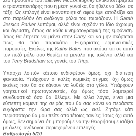
Στο πρόσωπο του
Matthew McConaughey
αντικατοπτρίζεται
ο τριανταπεντάρης που η μέση γυναίκα, θα ήθελε να βάλει σε
τάξη. Ως επιλογή είναι ικανοποιητική αφού έχει αποδείξει και
στο παρελθόν ότι ανάλογοι ρόλοι του ταιριάζουν. Η
Sarah
Jessica Parker
λυπάμαι, αλλά είναι σχεδόν το ίδιο άχρωμη
και άγευστη, όπως σε κάθε κινηματογραφική της εμφάνιση.
Ίσως θα έπρεπε να μείνει στην
Carry
και να μην σκέφτεται
πως θα πάει παρακάτω. Ευχάριστες ερμηνευτικές
παρουσίες; Εκείνες της
Kathy Bates
που ακόμα και σε αυτό
τον πεζό ρόλο σου θυμίζει το μεγάλο της ταλέντο αλλά και
του
Terry Bradshaw
ως γονείς του
Tripp.
Υπάρχει λοιπόν κάποιο ενδιαφέρον όμως, όχι ιδιαίτερη
φαντασία. Υπάρχουν οι καλές κωμικές στιγμές, όχι όμως
εκείνες που θα σε κάνουν να λυθείς στα γέλια. Υπάρχουν
γοητευτικοί πρωταγωνιστές, όχι όμως τόσο λαμπεροί
συνδυαστικά όσο θα θέλαμε. Με άλλα λόγια, είναι μια
εύπεπτη κομεντί της σειράς που θα σας κάνει να περάσετε
ευχάριστα την ώρα σας αλλά ως εκεί. Ζητάμε κάτι
περισσότερο θα μου πείτε από τέτοιες ταινίες; Ίσως όχι αυτό
όμως, δεν σημαίνει ότι μπορούμε να την θεωρήσουμε ισάξια
με άλλες, ανάλογου περιεχομένου επιλογές.
Βαθμολογία 5/10