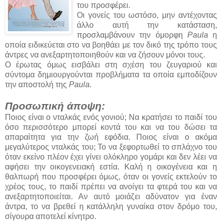
του προσφέρει.
Οι γονείς του ωστόσο, μην αντέχοντας
άλλο αυτή την κατάσταση,
προσλαμβάνουν την όμορφη
Paula
η
οποία ειδικεύεται στο να βοηθάει με τον δικό της τρόπο τους
άντρες να ανεξαρτητοποιηθούν και να ζήσουν μόνοι τους.
Ο έρωτας όμως εισβάλει στη σχέση του ζευγαριού και
σύντομα δημιουργούνται προβλήματα τα οποία εμποδίζουν
την αποστολή της
Paula.
Προσωπική άποψη:
Ποιος είναι ο νταλκάς ενός γονιού; Να κρατήσει το παιδί του
όσο περισσότερο μπορεί κοντά του και να του δώσει τα
απαραίτητα για την ζωή εφόδια. Ποιος είναι ο ακόμα
μεγαλύτερος νταλκάς του; Το να ξεφορτωθεί το σπλάχνο του
όταν εκείνο πλέον έχει γίνει ολόκληρο γομάρι και δεν λέει να
αφήσει την οικογενειακή εστία. Καλή η οικογένεια και η
θαλπωρή που προσφέρει όμως, όταν οι γονείς εκτελούν το
χρέος τους, το παιδί πρέπει να ανοίγει τα φτερά του και να
ανεξαρτητοποιείται. Αν αυτό μοιάζει αδύνατον για έναν
άντρα, το να βρεθεί η κατάλληλη γυναίκα στον δρόμο του,
σίγουρα αποτελεί κίνητρο.