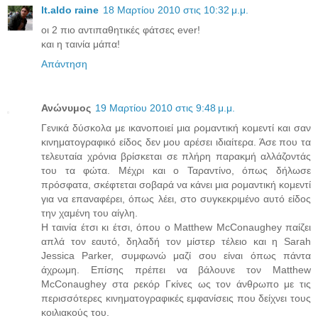
lt.aldo raine
18 Μαρτίου 2010 στις 10:32 μ.μ.
οι 2 πιο αντιπαθητικές φάτσες ever!
και η ταινία μάπα!
Απάντηση
Ανώνυμος
19 Μαρτίου 2010 στις 9:48 μ.μ.
Γενικά δύσκολα με ικανοποιεί μια ρομαντική κομεντί και σαν
κινηματογραφικό είδος δεν μου αρέσει ιδιαίτερα. Άσε που τα
τελευταία χρόνια βρίσκεται σε πλήρη παρακμή αλλάζοντάς
του τα φώτα. Μέχρι και ο Ταραντίνο, όπως δήλωσε
πρόσφατα, σκέφτεται σοβαρά να κάνει μια ρομαντική κομεντί
για να επαναφέρει, όπως λέει, στο συγκεκριμένο αυτό είδος
την χαμένη του αίγλη.
Η ταινία έτσι κι έτσι, όπου ο Matthew McConaughey παίζει
απλά τον εαυτό, δηλαδή τον μίστερ τέλειο και η Sarah
Jessica Parker, συμφωνώ μαζί σου είναι όπως πάντα
άχρωμη. Επίσης πρέπει να βάλουνε τον Matthew
McConaughey στα ρεκόρ Γκίνες ως τον άνθρωπο με τις
περισσότερες κινηματογραφικές εμφανίσεις που δείχνει τους
κοιλιακούς του.