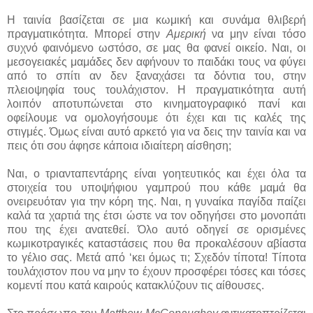
Η ταινία βασίζεται σε μια κωμική και συνάμα θλιβερή
πραγματικότητα. Μπορεί στην
Αμερική
να μην είναι τόσο
συχνό φαινόμενο ωστόσο, σε μας θα φανεί οικείο. Ναι, οι
μεσογειακές μαμάδες δεν αφήνουν το παιδάκι τους να φύγει
από το σπίτι αν δεν ξαναχάσει τα δόντια του, στην
πλειοψηφία τους τουλάχιστον. Η πραγματικότητα αυτή
λοιπόν αποτυπώνεται στο κινηματογραφικό πανί και
οφείλουμε να ομολογήσουμε ότι έχει και τις καλές της
στιγμές. Όμως είναι αυτό αρκετό για να δεις την ταινία και να
πεις ότι σου άφησε κάποια ιδιαίτερη αίσθηση;
Ναι, ο τριανταπεντάρης είναι γοητευτικός και έχει όλα τα
στοιχεία του υποψήφιου γαμπρού που κάθε μαμά θα
ονειρευόταν για την κόρη της. Ναι, η γυναίκα παγίδα παίζει
καλά τα χαρτιά της έτσι ώστε να τον οδηγήσει στο μονοπάτι
που της έχει ανατεθεί. Όλο αυτό οδηγεί σε ορισμένες
κωμικοτραγικές καταστάσεις που θα προκαλέσουν αβίαστα
το γέλιο σας. Μετά από ‘κει όμως τι; Σχεδόν τίποτα! Τίποτα
τουλάχιστον που να μην το έχουν προσφέρει τόσες και τόσες
κομεντί που κατά καιρούς κατακλύζουν τις αίθουσες.