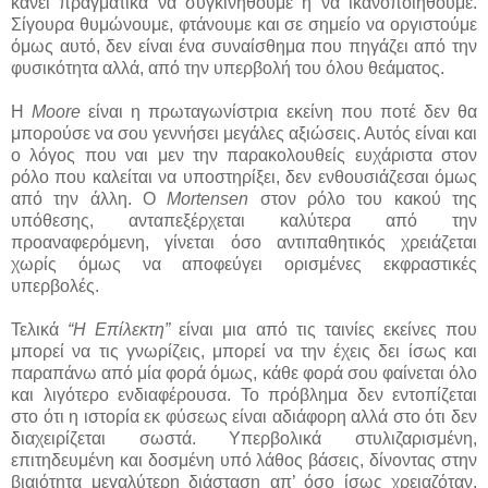
κάνει πραγματικά να συγκινηθούμε ή να ικανοποιηθούμε.
Σίγουρα θυμώνουμε, φτάνουμε και σε σημείο να οργιστούμε
όμως αυτό, δεν είναι ένα συναίσθημα που πηγάζει από την
φυσικότητα αλλά, από την υπερβολή του όλου θεάματος.
Η
Moore
είναι η πρωταγωνίστρια εκείνη που ποτέ δεν θα
μπορούσε να σου γεννήσει μεγάλες αξιώσεις. Αυτός είναι και
ο λόγος που ναι μεν την παρακολουθείς ευχάριστα στον
ρόλο που καλείται να υποστηρίξει, δεν ενθουσιάζεσαι όμως
από την άλλη. Ο
Mortensen
στον ρόλο του κακού της
υπόθεσης, ανταπεξέρχεται καλύτερα από την
προαναφερόμενη, γίνεται όσο αντιπαθητικός χρειάζεται
χωρίς όμως να αποφεύγει ορισμένες εκφραστικές
υπερβολές.
Τελικά
“Η Επίλεκτη”
είναι μια από τις ταινίες εκείνες που
μπορεί να τις γνωρίζεις, μπορεί να την έχεις δει ίσως και
παραπάνω από μία φορά όμως, κάθε φορά σου φαίνεται όλο
και λιγότερο ενδιαφέρουσα. Το πρόβλημα δεν εντοπίζεται
στο ότι η ιστορία εκ φύσεως είναι αδιάφορη αλλά στο ότι δεν
διαχειρίζεται σωστά. Υπερβολικά στυλιζαρισμένη,
επιτηδευμένη και δοσμένη υπό λάθος βάσεις, δίνοντας στην
βιαιότητα μεγαλύτερη διάσταση απ’ όσο ίσως χρειαζόταν,