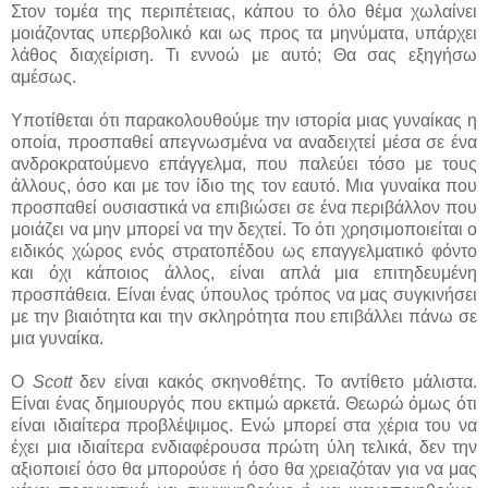
Στον τομέα της περιπέτειας, κάπου το όλο θέμα χωλαίνει
μοιάζοντας υπερβολικό και ως προς τα μηνύματα, υπάρχει
λάθος διαχείριση. Τι εννοώ με αυτό; Θα σας εξηγήσω
αμέσως.
Υποτίθεται ότι παρακολουθούμε την ιστορία μιας γυναίκας η
οποία, προσπαθεί απεγνωσμένα να αναδειχτεί μέσα σε ένα
ανδροκρατούμενο επάγγελμα, που παλεύει τόσο με τους
άλλους, όσο και με τον ίδιο της τον εαυτό. Μια γυναίκα που
προσπαθεί ουσιαστικά να επιβιώσει σε ένα περιβάλλον που
μοιάζει να μην μπορεί να την δεχτεί. Το ότι χρησιμοποιείται ο
ειδικός χώρος ενός στρατοπέδου ως επαγγελματικό φόντο
και όχι κάποιος άλλος, είναι απλά μια επιτηδευμένη
προσπάθεια. Είναι ένας ύπουλος τρόπος να μας συγκινήσει
με την βιαιότητα και την σκληρότητα που επιβάλλει πάνω σε
μια γυναίκα.
Ο
Scott
δεν είναι κακός σκηνοθέτης. Το αντίθετο μάλιστα.
Είναι ένας δημιουργός που εκτιμώ αρκετά. Θεωρώ όμως ότι
είναι ιδιαίτερα προβλέψιμος. Ενώ μπορεί στα χέρια του να
έχει μια ιδιαίτερα ενδιαφέρουσα πρώτη ύλη τελικά, δεν την
αξιοποιεί όσο θα μπορούσε ή όσο θα χρειαζόταν για να μας