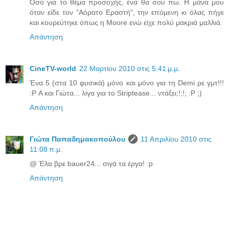
Όσο για το θέμα προσοχής, ένα θα σου πω. Η μάνα μου
όταν είδε τον "Αόρατο Εραστή", την επόμενη κι όλας πήγε
και κουρεύτηκε όπως η Moore ενώ είχε πολύ μακριά μαλλιά.
Απάντηση
CineTV-world
22 Μαρτίου 2010 στις 5:41 μ.μ.
Ένα 5 (στα 10 φυσικά) μόνο και μόνο για τη Demi ρε γμτ!!!
:P Α και Γιώτα... λίγα για το Striptease... ντάξει;!;!; :P ;)
Απάντηση
Γιώτα Παπαδημακοπούλου
11 Απριλίου 2010 στις
11:08 π.μ.
@ Έλα βρε bauer24... σιγά τα έργα! :p
Απάντηση