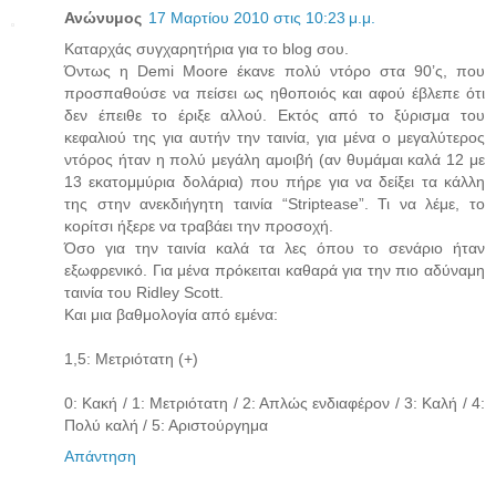
Ανώνυμος
17 Μαρτίου 2010 στις 10:23 μ.μ.
Καταρχάς συγχαρητήρια για το blog σου.
Όντως η Demi Moore έκανε πολύ ντόρο στα 90’ς, που
προσπαθούσε να πείσει ως ηθοποιός και αφού έβλεπε ότι
δεν έπειθε το έριξε αλλού. Εκτός από το ξύρισμα του
κεφαλιού της για αυτήν την ταινία, για μένα ο μεγαλύτερος
ντόρος ήταν η πολύ μεγάλη αμοιβή (αν θυμάμαι καλά 12 με
13 εκατομμύρια δολάρια) που πήρε για να δείξει τα κάλλη
της στην ανεκδιήγητη ταινία “Striptease”. Τι να λέμε, το
κορίτσι ήξερε να τραβάει την προσοχή.
Όσο για την ταινία καλά τα λες όπου το σενάριο ήταν
εξωφρενικό. Για μένα πρόκειται καθαρά για την πιο αδύναμη
ταινία του Ridley Scott.
Και μια βαθμολογία από εμένα:
1,5: Μετριότατη (+)
0: Κακή / 1: Μετριότατη / 2: Απλώς ενδιαφέρον / 3: Καλή / 4:
Πολύ καλή / 5: Αριστούργημα
Απάντηση