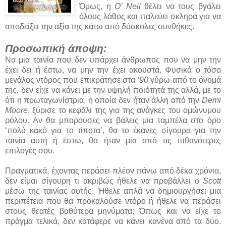
Όμως, η
Ο’ Neil
θέλει να τους βγάλει
όλους λάθος και παλεύει σκληρά για να
αποδείξει την αξία της κάτω από δύσκολες συνθήκες.
Προσωπική άποψη:
Να μια ταινία που δεν υπάρχει άνθρωπος που να μην την
έχει δει ή έστω, να μην την έχει ακουστά. Φυσικά ο τόσο
μεγάλος ντόρος που επικράτησε στα
’90
γύρω από το όνομά
της, δεν είχε να κάνει με την υψηλή ποιότητά της αλλά, με το
ότι η πρωταγωνίστρια, η οποία δεν ήταν άλλη από την
Demi
Moore
, ξύρισε το κεφάλι της για της ανάγκες του ομώνυμου
ρόλου. Αν θα μπορούσες να βάλεις μια ταμπέλα στο όρο
‘πολύ κακό για το τίποτα’, θα το έκανες σίγουρα για την
ταινία αυτή ή έστω, θα ήταν μία από τις πιθανότερες
επιλογές σου.
Πραγματικά, έχοντας περάσει πλέον πάνω από δέκα χρόνια,
δεν είμαι σίγουρη τι ακριβώς ήθελε να προβάλλει ο
Scott
μέσω της ταινίας αυτής. Ήθελε απλά να δημιουργήσει μια
περιπέτεια που θα προκαλούσε ντόρο ή ήθελε να περάσει
στους θεατές βαθύτερα μηνύματα; Όπως και να είχε το
πράγμα τελικά, δεν κατάφερε να κάνει κανένα από τα δύο.