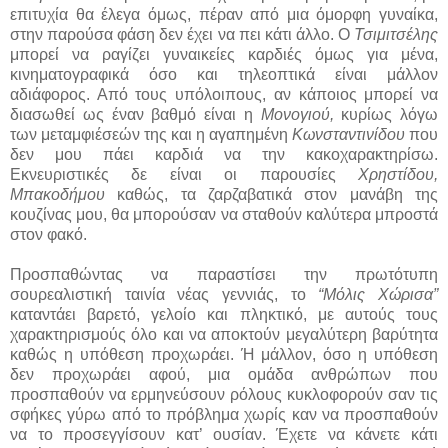
επιτυχία θα έλεγα όμως, πέραν από μια όμορφη γυναίκα,
στην παρούσα φάση δεν έχει να πει κάτι άλλο. Ο
Τσιμιτσέλης
μπορεί να ραγίζει γυναικείες καρδιές όμως για μένα,
κινηματογραφικά όσο και τηλεοπτικά είναι μάλλον
αδιάφορος. Από τους υπόλοιπους, αν κάποιος μπορεί να
διασωθεί ως έναν βαθμό είναι η
Μονογιού,
κυρίως λόγω
των μεταμφιέσεών της και η αγαπημένη
Κωνσταντινίδου
που
δεν μου πάει καρδιά να την κακοχαρακτηρίσω.
Εκνευριστικές δε είναι οι παρουσίες
Χρηστίδου,
Μπακοδήμου
καθώς, τα ζαρζαβατικά στον μανάβη της
κουζίνας μου, θα μπορούσαν να σταθούν καλύτερα μπροστά
στον φακό.
Προσπαθώντας να παραστίσει την πρωτότυπη
σουρεαλιστική ταινία νέας γεννιάς, το
“Μόλις Χώρισα”
καταντάει βαρετό, γελοίο και πληκτικό, με αυτούς τους
χαρακτηρισμούς όλο και να αποκτούν μεγαλύτερη βαρύτητα
καθώς η υπόθεση προχωράει. Ή μάλλον, όσο η υπόθεση
δεν προχωράει αφού, μια ομάδα ανθρώπων που
προσπαθούν να ερμηνεύσουν ρόλους κυκλοφορούν σαν τις
σφήκες γύρω από το πρόβλημα χωρίς καν να προσπαθούν
να το προσεγγίσουν κατ’ ουσίαν. Έχετε να κάνετε κάτι