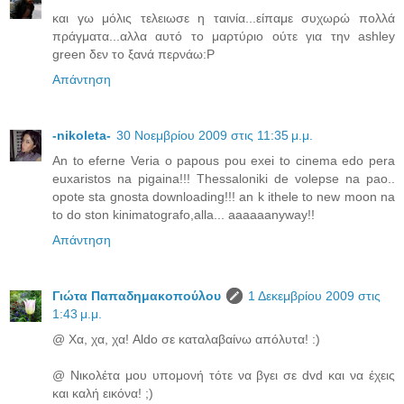
και γω μόλις τελειωσε η ταινία...είπαμε συχωρώ πολλά
πράγματα...αλλα αυτό το μαρτύριο ούτε για την ashley
green δεν το ξανά περνάω:P
Απάντηση
-nikoleta-
30 Νοεμβρίου 2009 στις 11:35 μ.μ.
An to eferne Veria o papous pou exei to cinema edo pera
euxaristos na pigaina!!! Thessaloniki de volepse na pao..
opote sta gnosta downloading!!! an k ithele to new moon na
to do ston kinimatografo,alla... aaaaaanyway!!
Απάντηση
Γιώτα Παπαδημακοπούλου
1 Δεκεμβρίου 2009 στις
1:43 μ.μ.
@ Χα, χα, χα! Aldo σε καταλαβαίνω απόλυτα! :)
@ Νικολέτα μου υπομονή τότε να βγει σε dvd και να έχεις
και καλή εικόνα! ;)