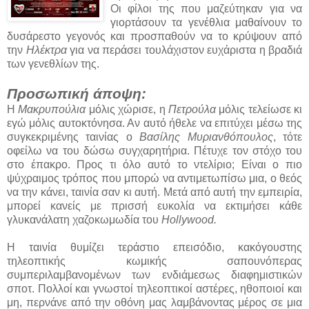
Οι φίλοι της που μαζεύτηκαν για να
γιορτάσουν τα γενέθλια μαθαίνουν το
δυσάρεστο γεγονός και προσπαθούν να το κρύψουν από
την
Ηλέκτρα
για να περάσει τουλάχιστον ευχάριστα η βραδιά
των γενεθλίων της.
Προσωπική άποψη:
Η
Μακρυπούλια
μόλις χώρισε, η
Πετρούλα
μόλις τελείωσε κι
εγώ μόλις αυτοκτόνησα. Αν αυτό ήθελε να επιτύχει μέσω της
συγκεκριμένης ταινίας ο
Βασίλης Μυριανθόπουλος
, τότε
οφείλω να του δώσω συγχαρητήρια. Πέτυχε τον στόχο του
στο έπακρο. Προς τι όλο αυτό το ντελίριο; Είναι ο πιο
ψύχραιμος τρόπος που μπορώ να αντιμετωπίσω μια, ο θεός
να την κάνει, ταινία σαν κι αυτή. Μετά από αυτή την εμπειρία,
μπορεί κανείς με πρισσή ευκολία να εκτιμήσει κάθε
γλυκανάλατη χαζοκωμωδία του
Hollywood.
Η ταινία θυμίζει τεράστιο επεισόδιο, κακόγουστης
τηλεοπτικής κωμικής σαπουνόπερας
συμπεριλαμβανομένων των ενδιάμεσως διαφημιστικών
σποτ. Πολλοί και γνωστοί τηλεοπτικοί αστέρες, ηθοποιοί και
μη, περνάνε από την οθόνη μας λαμβάνοντας μέρος σε μια