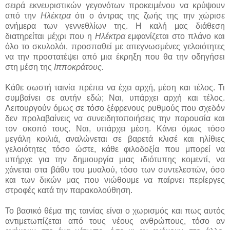
σειρά εκνευριστικών γεγονότων προκειμένου να κρύψουν
από την
Ηλέκτρα
ότι ο άντρας της ζωής της την χώρισε
ανήμερα των γεννεθλίων της. Η καλή μας διάθεση
διατηρείται μέχρι που η
Ηλέκτρα
εμφανίζεται στο πλάνο και
όλο το σκυλολόι, προσπαθεί με απεγνωσμένες γελοιότητες
να την προστατέψει από μια έκρηξη που θα την οδηγήσει
στη μέση της
Ιπποκράτους.
Κάθε σωστή ταινία πρέπει να έχει αρχή, μέση και τέλος. Τι
συμβαίνει σε αυτήν εδώ; Ναι, υπάρχει αρχή και τέλος.
Λειτουργούν όμως σε τόσο ξέφρενους ρυθμούς που σχεδόν
δεν προλαβαίνεις να συνειδητοποιήσεις την παρουσία και
τον σκοπό τους. Ναι, υπάρχει μέση. Κάνει όμως τόσο
μεγάλη κοιλιά, αναλώνεται σε βαρετά κλισέ και ηλίθιες
γελοιότητες τόσο ώστε, κάθε φιλοδοξία που μπορεί να
υπήρχε για την δημιουργία μιας ιδιότυπης κομεντί, να
χάνεται στα βάθυ του μυαλού, τόσο των συντελεστών, όσο
και των δικών μας που νιώθουμε να παίρνει περίεργες
στροφές κατά την παρακολούθηση.
Το βασικό θέμα της ταινίας είναι ο χωρισμός και πως αυτός
αντιμετωπίζεται από τους νέους ανθρώπους, τόσο αν