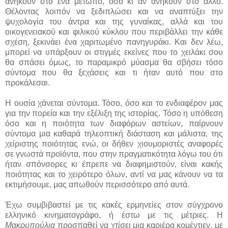
ανήκουν στο ένα μέτωπο, όσο κι αν ανήκουν στο άλλο.
Θέλοντας λοιπόν να ξεδιπλώσει και να αναπτύξει την
ψυχολογία του άντρα και της γυναίκας, αλλά και του
οικογενειακού και φιλικού κύκλου που περιβάλλει την κάθε
σχέση, ξεκινάει ένα χαριτωμένο πανηγυράκι. Και δεν λέω,
μπορεί να υπάρξουν οι στιγμές εκείνες που το χειλάκι σου
θα σπάσει όμως, το παραμικρό μύασμα θα σβήσει τόσο
σύντομα που θα ξεχάσεις και τι ήταν αυτό που στο
προκάλεσαι.
Η ουσία χάνεται σύντομα. Τόσο, όσο και το ενδιαφέρον μας
για την πορεία και την εξέλιξη της ιστορίας. Τόσο η υπόθεση
όσο και η ποιότητα των διαφόρων αστείων, παίρνουν
σύντομα μια καθαρά τηλεοπτική διάσταση και μάλιστα, της
χείριστης ποιότητας ενώ, οι δήθεν χιουμοριστές αναφορές
σε γνωστά προϊόντα, που στην πραγματικότητα λόγω του ότι
ήταν σπόνσορες κι έπρεπε να διαφημιστούν, είναι κακής
ποιότητας και το χειρότερο όλων, αντί να μας κάνουν να τα
εκτιμήσουμε, μας απωθούν περισσότερο από αυτά.
Έχω συμβιβαστεί με τις κακές ερμηνείες στον σύγχρονο
ελληνικό κινηματογράφο, ή έστω με τις μέτριες. Η
Μακρυπούλια
προσπαθεί να χτίσει μια καριέρα κομέντιεν, με