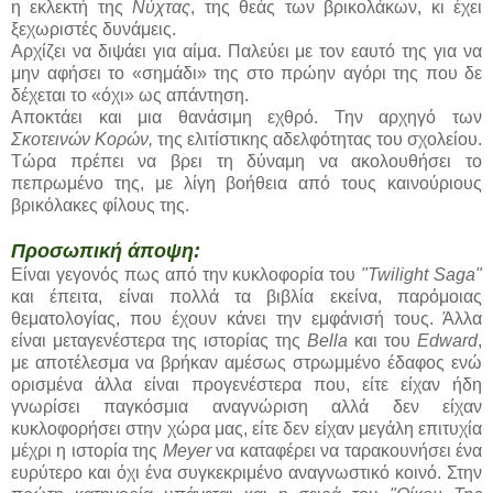
η εκλεκτή της
Νύχτας
, της θεάς των βρικολάκων, κι έχει
ξεχωριστές δυνάμεις.
Αρχίζει να διψάει για αίμα. Παλεύει με τον εαυτό της για να
μην αφήσει το «σημάδι» της στο πρώην αγόρι της που δε
δέχεται το «όχι» ως απάντηση.
Αποκτάει και μια θανάσιμη εχθρό. Την αρχηγό των
Σκοτεινών Κορών,
της ελιτίστικης αδελφότητας του σχολείου.
Τώρα πρέπει να βρει τη δύναμη να ακολουθήσει το
πεπρωμένο της, με λίγη βοήθεια από τους καινούριους
βρικόλακες φίλους της.
Προσωπική άποψη:
Είναι γεγονός πως από την κυκλοφορία του
"Twilight Saga"
και έπειτα, είναι πολλά τα βιβλία εκείνα, παρόμοιας
θεματολογίας, που έχουν κάνει την εμφάνισή τους. Άλλα
είναι μεταγενέστερα της ιστορίας της
Bella
και του
Edward
,
με αποτέλεσμα να βρήκαν αμέσως στρωμμένο έδαφος ενώ
ορισμένα άλλα είναι προγενέστερα που, είτε είχαν ήδη
γνωρίσει παγκόσμια αναγνώριση αλλά δεν είχαν
κυκλοφορήσει στην χώρα μας, είτε δεν είχαν μεγάλη επιτυχία
μέχρι η ιστορία της
Meyer
να καταφέρει να ταρακουνήσει ένα
ευρύτερο και όχι ένα συγκεκριμένο αναγνωστικό κοινό. Στην