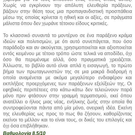
Χωρίς να εγκρίνουν την απόλυτη ελευθερία πράξεων,
βάζουν στην θέση τους μια προπαγανδιστική προσπάθεια
μέσω της οποίας κρίνεται η ηθική και οι αξίες, σε πράγματα
μάλιστα όπου δεν χωράνε τέτοιου είδους κριτικές.
Το κλασσικό συναντά το μοντέρνο σε ένα παράξενο κράμα
ιδεών και πολιτισμών, με ότι αυτό συνεπάγεται, που όσο
παράδοξο και αν ακούγεται, χρησιμοποιείται και αξιοποιείται
εντός κειμένου με τέτοιο τρόπο ώστε τελικά να αποδίδει, όχι
όσο θα περιμέναμε αλλά, όσο πραγματικά χρειάζεται.
Άλλωστε, το βιβλίο αυτό είναι απλά η εισαγωγή, το πρώτο
βήμα των πρωταγωνιστών της σε μια μακρά διαδρομή η
οποία αναμένεται με ακόμα μεγαλύτερο ενδιαφέρον και
εκπλήξεις προερχόμενες των παράξενων εξελίξεών της. Οι
εφηβικές περιπέτειες στο κάτω-κάτω δεν τελειώνουν παρά
μόνο πριν φτάσουν στην γραμμή τερματισμού, εκεί όπου
ανατέλλει ο ήλιος μιας νέας, ενήλικης ζωής στην οποία θα
συντροφεύονται πάντα από μία μόνο, ονειρική ιδέα. Εκείνη
της ελευθερίας ως προς το πως θα ζήσουν, καθορίζοντας
εκείνοι το μέλλον και το είναι τους, οι δικές του επιλογές και
όχι όσα επιβλήθηκαν.
Βαθμολογία 8,5/10