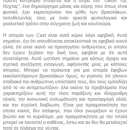
πρώτη κατηγορία υπάγεται και η σειρά του
"Οίκου Της
Νύχτας"
, ένα δημιούργημα μάνας και κόρης που όπως είναι
φυσικό, έχει εκμοντερνίσει τον μύθο των βρικολάκων,
τοποθετώντας τους με έναν αρκετά φυσιολογικό και
ρεαλιστικό τρόπο στην σύγχρονη ζωή και κουλτούρα.
Η ιστορία των
Cast
είναι κατά κύριο λόγο εφηβική. Αυτό
σημαίνει, όχι ότι απευθύνεται αποκλειστικά σε εφηβικό κοινό
αλλά, ότι είναι ικανό να προσεγγίσει ανθρώπους οι οποίοι
δεν έχουν ξεχάσει την δική τους εφηβεία με ότι αυτή
συνεπάγεται. Αυτό ωστόσο σημαίνει μια κάπως άχαρη και
σχετικά ανεξήγητη εισαγωγή, αφήνοντάς μεας με κάποιες
απορίες. Μπορεί να πρόκειται για μια ιστορία έφηβων
εκκολαπτόμενων βρικολάκων όμως, το γεγονός ότι χάνουν
σταδιακά την ανθρώπινη υπόστασή τους, δεν τους εμποδίζει
από το να αντιμετωπίζουν όλα εκείνα τα προβλήματα που
χαρακτηρίζουν αυτή την τόσο παράξενη και ιδιόρρυθμη
ηλικία, την κοινωνική ενσωμάτωση και προσαρμογή αλλά,
και την σχολική διαβίωση. Είναι μια πραγματικότητα την
οποία κανείς δεν απέφυγε, που όλοι γνωρίζουν κι έχουν
βιώσει και το κυριότερο, μια πραγματικότητα με την οποία
μπορεί να ταυτιστεί ο καθένας, έστω και αν δεν θα μεταλαχτεί
ποτέ σε πλάσμα της νύχτας.