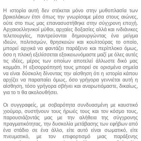
Η ιστορία αυτή δεν στέκεται μόνο στην μυθοπλασία των
βρικολάκων έτσι όπως την γνωρίσαμε μέσα στους αιώνες,
ούτε στο πως μας επανασυστήθηκε στην σύγχρονη εποχή.
Αρχαιοελληνικοί μύθοι, αρχαίες δοξασίες αλλά και ινδιάνικες
τελετουργίες, παντρεύονται δημιουργώντας ένα μείγμα
ιδεών, πολιτισμών, θρησκειών και κουλτούρας το οποίο,
μπορεί αρχικά να φαντάζει παράξενο και περίπλοκο όμως,
όσο η πλοκή εξελίσσεται εξοικειωνόμαστε μαζί με όλες αυτές
τις ιδέες, μέρος των οποίων αποτελεί άλλωστε δικό μας
κομμάτι. Η εξισορρόπησή τους μπορεί σε ορισμένα σημεία
να είναι δύσκολη δίνοντας την αίσθηση ότι η ιστορία κάπου
αρχίζει να παραπαίει όμως, όσο γρήγορα γεννιέται αυτή η
αίσθηση, τόσο γρήγορα σβήνει και αναρωτιόμαστε, δικαίως,
για το τι θα ακολουθήσει.
Οι συγγραφείς, με σοβαρότητα συνδυασμένη με καυστικό
χιούμορ, συστήνουν τους ήρωές τους και τον κόσμο τους,
παρουσιάζοντάς μας με την αλήθεια της σύγχρονης
πραγματικότητας, την δυσκολία μετάβασης των εφήβων από
ένα στάδιο σε ένα άλλο, είτε αυτό είναι σωματικό, είτε
πνευματικό, με τον επιφορτισμό μιας παράξενης