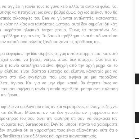
να αγγίξει η ταινία τους το γυναικείο αλλά, το αντρικό φύλο. Και
ύτισης να πετυχαίνει ως έναν βαθμό όμως, όχι ως εκείνον που θα
ιστικές φιλοσοφίες του
Ben
να γίνονται αντιληπτές, κατανοητές,
 κρίση ηλικίας και ταυτότητας ωστόσο, αυτό δεν σημαίνει ότι κάτι
ένα μικρότερο ηλικιακά target group. Όμως τα παραπάνω δεν
ό πρόβλημα της ταινίας. Το βασικό πρόβλημα είναι ότι αδυνατεί να
ης τον σκοπό, αναιρώντας ξανά και ξανά τις προθέσεις της.
α ευφορίας, την ίδια ακριβώς στιγμή αυτό καταρρίπτεται και αυτό
α έχει ουσία, να βγάζει νόημα, απλά δεν υπάρχει. Όσο και αν
κά η ταινία καταλήγει να είναι ψυχρή από την αρχή μέχρι και το
ην αλήθεια, είναι ιδιαίτερα εύστοχο και έξυπνο, κάνοντάς μας να
αντι στο όλο εγχείρημα που μας αφήνει με μια παράξενα
λετε, άγνοια. Και για να μην είμαι κακιά, θα έπρεπε ίσως να
που σου αφήνει η ταινία η οποία σχετίζεται με την αντιμετώπιση
 τον ήρωα.
, οφείλω να ομολογήσω πως αν και γερασμένος, ο
Douglas
δείχνει
 και διάθεση. Μάλιστα, αν και δεν γνωρίζω αν η αρρώστια του
αρακτήρας του σου δίνει την αίσθηση ότι σαν να σαρκάζει τον
α ονόματα των
Sarandon
και
DeVito,
μπορεί πάντα να χαιρόμαστε
ν σημαίνει ότι οι χαρακτήρες τους είναι αξιαγάπητοι ούτε ότι ο
διατίθεται είναι αξιόλογος και αρκετά ικανοποιητικός.