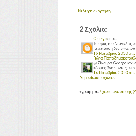
Νεότερη ανάρτηση
2 Σχόλια:
George
είπε...
Το ύφος του Ντάγκλας στ
περίπτωση δεν είναι ισάξ
16 Νοεμβρίου 2010 στις 
Γιώτα Παπαδημακοπού
@ Σίγουρα George ισχύει
κόσμος βγαίνοντας από 
16 Νοεμβρίου 2010 στις 
Δημοσίευση σχολίου
Εγγραφή σε:
Σχόλια ανάρτησης (