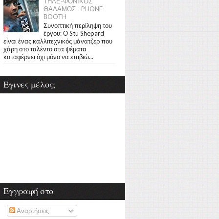
ΤΗΛΕ-ΦΟΝΙΚΟΣ
ΘΑΛΑΜΟΣ - PHONE
BOOTH
Συνοπτική περίληψη του
έργου: Ο Stu Shepard
είναι ένας καλλιτεχνικός μάνατζερ που
χάρη στο ταλέντο στα ψέματα
καταφέρνει όχι μόνο να επιβιώ...
Έγινες μέλος;
Εγγραφή στο
Αναρτήσεις