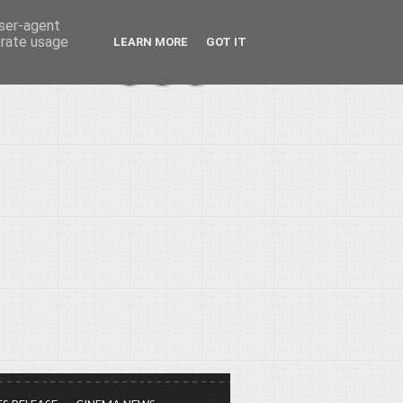
user-agent
erate usage
LEARN MORE
GOT IT