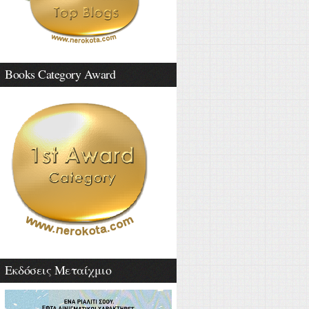
Books Category Award
Εκδόσεις Μεταίχμιο