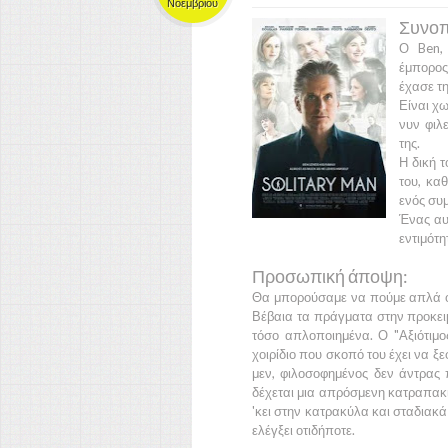
Νοεμβρίου
Συνοπ
Ο
Ben
έμπορος
έχασε τη
Είναι χω
νυν φιλε
της.
Η δική τ
του, κα
ενός συμ
Ένας αυ
εντιμότη
Προσωπική άποψη:
Θα μπορούσαμε να πούμε απλά ότι
Βέβαια τα πράγματα στην προκειμ
τόσο απλοποιημένα. Ο
"Αξιότιμ
χοιρίδιο που σκοπό του έχει να ξε
μεν, φιλοσοφημένος δεν άντρας π
δέχεται μια απρόσμενη κατραπακι
'κει στην κατρακύλα και σταδιακά
ελέγξει οτιδήποτε.