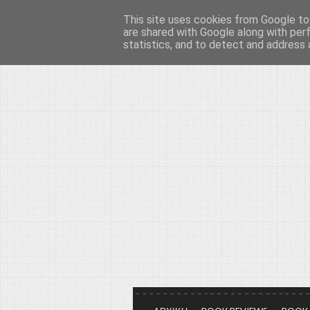
This site uses cookies from Google to 
Το μεγαλείο των Τεχ
are shared with Google along with per
statistics, and to detect and address 
Είμαστε πάντα εδώ για να μιλάμε γ