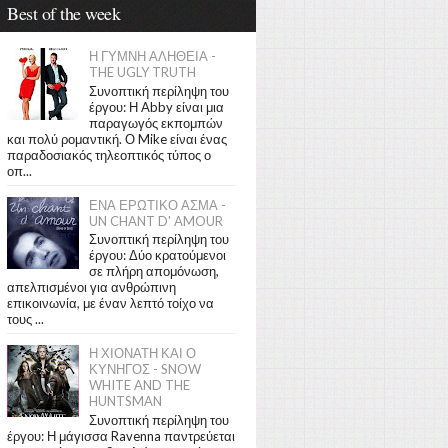
Best of the week
Η ΓΥΜΝΗ ΑΛΗΘΕΙΑ -
THE UGLY TRUTH
Συνοπτική περίληψη του
έργου: Η Abby είναι μια
παραγωγός εκπομπών
και πολύ ρομαντική. Ο Mike είναι ένας
παραδοσιακός τηλεοπτικός τύπος ο
οπ...
ΕΝΑ ΕΡΩΤΙΚΟ ΑΣΜΑ -
UN CHANT D' AMOUR
Συνοπτική περίληψη του
έργου: Δύο κρατούμενοι
σε πλήρη απομόνωση,
απελπισμένοι για ανθρώπινη
επικοινωνία, με έναν λεπτό τοίχο να
τους ...
Η ΧΙΟΝΑΤΗ ΚΑΙ Ο
ΚΥΝΗΓΟΣ - SNOW
WHITE AND THE
HUNTSMAN
Συνοπτική περίληψη του
έργου: Η μάγισσα Ravenna παντρεύεται