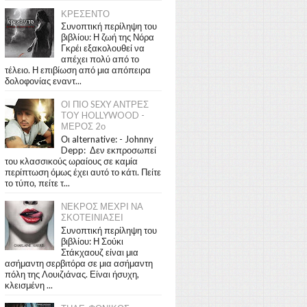
ΚΡΕΣΕΝΤΟ
Συνοπτική περίληψη του
βιβλίου: Η ζωή της Νόρα
Γκρέι εξακολουθεί να
απέχει πολύ από το
τέλειο. Η επιβίωση από μια απόπειρα
δολοφονίας εναντ...
ΟΙ ΠΙΟ SEXY ΑΝΤΡΕΣ
ΤΟΥ HOLLYWOOD -
ΜΕΡΟΣ 2ο
Οι alternative: - Johnny
Depp: Δεν εκπροσωπεί
του κλασσικούς ωραίους σε καμία
περίπτωση όμως έχει αυτό το κάτι. Πείτε
το τύπο, πείτε τ...
ΝΕΚΡΟΣ ΜΕΧΡΙ ΝΑ
ΣΚΟΤΕΙΝΙΑΣΕΙ
Συνοπτική περίληψη του
βιβλίου: Η Σούκι
Στάκχαουζ είναι μια
ασήμαντη σερβιτόρα σε μια ασήμαντη
πόλη της Λουιζιάνας. Είναι ήσυχη,
κλεισμένη ...