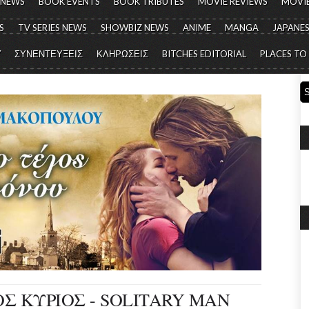
 NEWS
BOOK EVENTS
BOOK TRIBUTES
MOVIE REVIEWS
MOVIE
S
TV SERIES NEWS
SHOWBIZ NEWS
ANIME
MANGA
JAPANES
Y
ΣΥΝΕΝΤΕΥΞΕΙΣ
ΚΛΗΡΩΣΕΙΣ
BITCHES EDITORIAL
PLACES TO
Σ ΚΥΡΙΟΣ - SOLITARY MAN