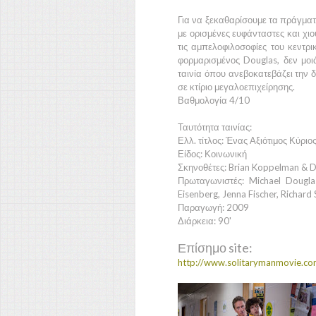
Για να ξεκαθαρίσουμε τα πράγματα.
με ορισμένες ευφάνταστες και χιο
τις αμπελοφιλοσοφίες του κεντρ
φορμαρισμένος
Douglas,
δεν μοι
ταινία όπου ανεβοκατεβάζει την 
σε κτίριο μεγαλοεπιχείρησης.
Βαθμολογία 4/10
Ταυτότητα ταινίας:
Ελλ. τίτλος: Ένας Αξιότιμος Κύριο
Είδος: Κοινωνική
Σκηνοθέτες: Brian Koppelman & D
Πρωταγωνιστές: Michael Dougla
Eisenberg, Jenna Fischer, Richard 
Παραγωγή: 2009
Διάρκεια: 90'
Επίσημο site:
http://www.solitarymanmovie.co