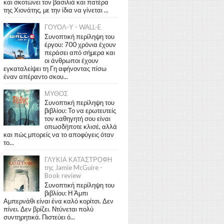
και σκοτώνει τον βασιλιά και πατέρα
της Χιονάτης, με την ίδια να γίνεται ...
ΓΟΥΟΛ-Υ - WALL-E
Συνοπτική περίληψη του
έργου: 700 χρόνια έχουν
περάσει από σήμερα και
οι άνθρωποι έχουν
εγκαταλείψει τη Γη αφήνοντας πίσω
έναν απέραντο σκου...
ΜΥΘΟΣ
Συνοπτική περίληψη του
βιβλίου: Το να ερωτευτείς
τον καθηγητή σου είναι
οπωσδήποτε κλισέ, αλλά
και πώς μπορείς να το αποφύγεις όταν
το...
ΓΛΥΚΙΑ ΚΑΤΑΣΤΡΟΦΗ
της Jamie McGuire -
Book review
Συνοπτική περίληψη του
βιβλίου: Η Άμπι
Αμπερνάθι είναι ένα καλό κορίτσι. Δεν
πίνει. Δεν βρίζει. Ντύνεται πολύ
συντηρητικά. Πιστεύει ό...