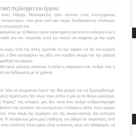
τική περίληψη του έργου:
, ένας 50άρης
Νεοϋορκέζος
ήταν κάποτε ένας επιτυχημένος
 αυτοκινήτων, που μετά από μια σειρά λανθασμένων επιλογών
ν επιχείρησή του.
ρισμένος με τη
Nancy
, πρών αγαπημένη του από το κολέγιο ενώ η
νάδα του τον παρατάει γιατί τον πιάνει να κοιμάται με την κόρη
ου κόρη, από την άλλη, αρνείται να τον αφήσει να δει τον εγγονό
θώς ο Ben καταφέρνει να ρίξει στο κρεβάτι ακόμη και την μητέρα
μαθητή του μικρού.
θεντικός γιάνκης κόπανος ή απλά η παρακμή ενός άνδρα που η
τά του ξεθώριασε με τα χρόνια;
 'όλα τα γουρούνια έχουν την ίδια μούρη' και να ξεμπερδεύαμε.
ένη περίπτωση δεν είναι τόσο απλά ή για να το θέσω καλύτερα,
ος Κύριος"
της ιστορίας μας δεν είναι ένα ακόμα ανθρωπόμορφο
φτιλίσει την γυναίκα του κυνηγώντας πιτσιρίκες αλλά, ένας ώριμος
ου στην ακμή της καριέρας και της οικογενειακής του ευτυχίας
ά. Η υποψία και μόνο μιας πάθησης τον οδηγεί σε ακρότητες, από
 στον απόλυτο πάτο αφού, είναι ανίκανος, ίσως και αδιάφορος, να