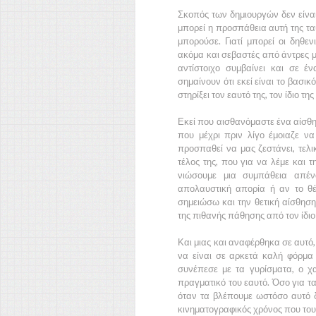
Σκοπός των δημιουργών δεν είναι 
μπορεί η προσπάθεια αυτή της τα
μπορούσε. Γιατί μπορεί οι δηθεν
ακόμα και σεβαστές από άντρες με
αντίστοιχο συμβαίνει και σε 
σημαίνουν ότι εκεί είναι το βασικ
στηρίξει τον εαυτό της, τον ίδιο τ
Εκεί που αισθανόμαστε ένα αίσθημ
που μέχρι πριν λίγο έμοιαζε ν
προσπαθεί να μας ζεστάνει, τελι
τέλος της, που για να λέμε και τ
νιώσουμε μια συμπάθεια απέν
απολαυστική απορία ή αν το θέ
σημειώσω και την θετική αίσθηση 
της πιθανής πάθησης από τον ίδιο
Και μιας και αναφέρθηκα σε αυτό
να είναι σε αρκετά καλή φόρμα
συνέπεσε με τα γυρίσματα, ο χ
πραγματικό του εαυτό. Όσο για τ
όταν τα βλέπουμε ωστόσο αυτό δε
κινηματογραφικός χρόνος που τους 