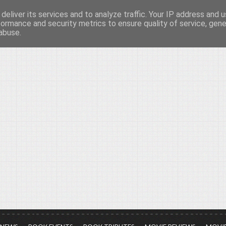
deliver its services and to analyze traffic. Your IP address and 
νών...
formance and security metrics to ensure quality of service, gen
abuse.
ια τον πολιτισμό, σε κάθε του μορφή και έκταση...