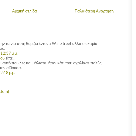
Αρχική σελίδα
Παλαιότερη Ανάρτηση
ην ταινία αυτή θυμίζει έντονα Wall Street αλλά σε καμία
ιο.
12:37 μ.μ.
λου
είπε...
 αυτό που λες και μάλιστα, ήταν κάτι που σχολίασε πολύς
την αίθουσα.
2:18 μ.μ.
Atom)