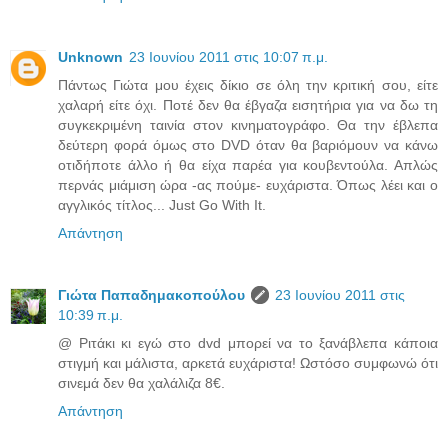
Unknown
23 Ιουνίου 2011 στις 10:07 π.μ.
Πάντως Γιώτα μου έχεις δίκιο σε όλη την κριτική σου, είτε
χαλαρή είτε όχι. Ποτέ δεν θα έβγαζα εισητήρια για να δω τη
συγκεκριμένη ταινία στον κινηματογράφο. Θα την έβλεπα
δεύτερη φορά όμως στο DVD όταν θα βαριόμουν να κάνω
οτιδήποτε άλλο ή θα είχα παρέα για κουβεντούλα. Απλώς
περνάς μιάμιση ώρα -ας πούμε- ευχάριστα. Όπως λέει και ο
αγγλικός τίτλος... Just Go With It.
Απάντηση
Γιώτα Παπαδημακοπούλου
23 Ιουνίου 2011 στις
10:39 π.μ.
@ Ριτάκι κι εγώ στο dvd μπορεί να το ξανάβλεπα κάποια
στιγμή και μάλιστα, αρκετά ευχάριστα! Ωστόσο συμφωνώ ότι
σινεμά δεν θα χαλάλιζα 8€.
Απάντηση