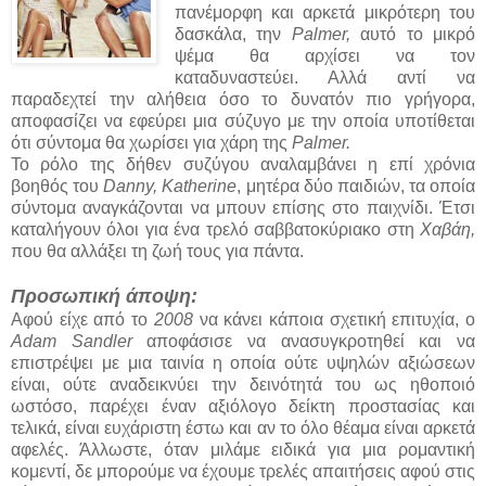
πανέμορφη και αρκετά μικρότερη του
δασκάλα, την
Palmer,
αυτό το μικρό
ψέμα θα αρχίσει να τον
καταδυναστεύει. Αλλά αντί να
παραδεχτεί την αλήθεια όσο το δυνατόν πιο γρήγορα,
αποφασίζει να εφεύρει μια σύζυγο με την οποία υποτίθεται
ότι σύντομα θα χωρίσει για χάρη της
Palmer.
Το ρόλο της δήθεν συζύγου αναλαμβάνει η επί χρόνια
βοηθός του
Danny, Katherine
, μητέρα δύο παιδιών, τα οποία
σύντομα αναγκάζονται να μπουν επίσης στο παιχνίδι. Έτσι
καταλήγουν όλοι για ένα τρελό σαββατοκύριακο στη
Χαβάη,
που θα αλλάξει τη ζωή τους για πάντα.
Προσωπική άποψη:
Αφού είχε από το
2008
να κάνει κάποια σχετική επιτυχία, ο
Adam Sandler
αποφάσισε να ανασυγκροτηθεί και να
επιστρέψει με μια ταινία η οποία ούτε υψηλών αξιώσεων
είναι, ούτε αναδεικνύει την δεινότητά του ως ηθοποιό
ωστόσο, παρέχει έναν αξιόλογο δείκτη προστασίας και
τελικά, είναι ευχάριστη έστω και αν το όλο θέαμα είναι αρκετά
αφελές. Άλλωστε, όταν μιλάμε ειδικά για μια ρομαντική
κομεντί, δε μπορούμε να έχουμε τρελές απαιτήσεις αφού στις