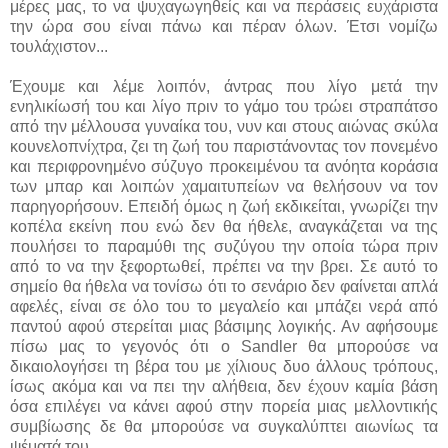
μέρες μας, το να ψυχαγωγηθείς και να περάσεις ευχάριστα
την ώρα σου είναι πάνω και πέραν όλων. Έτσι νομίζω
τουλάχιστον...
Έχουμε και λέμε λοιπόν, άντρας που λίγο μετά την
ενηλικίωσή του και λίγο πριν το γάμο του τρώει στραπάτσο
από την μέλλουσα γυναίκα του, νυν και στους αιώνας σκύλα
κουνελοπνίχτρα, ζει τη ζωή του παριστάνοντας τον πονεμένο
και περιφρονημένο σύζυγο προκειμένου τα ανόητα κοράσια
των μπαρ και λοιπών χαμαιτυπείων να θελήσουν να τον
παρηγορήσουν. Επειδή όμως η ζωή εκδικείται, γνωρίζει την
κοπέλα εκείνη που ενώ δεν θα ήθελε, αναγκάζεται να της
πουλήσει το παραμύθι της συζύγου την οποία τώρα πριν
από το να την ξεφορτωθεί, πρέπει να την βρει. Σε αυτό το
σημείο θα ήθελα να τονίσω ότι το σενάριο δεν φαίνεται απλά
αφελές, είναι σε όλο του το μεγαλείο και μπάζει νερά από
παντού αφού στερείται μιας βάσιμης λογικής. Αν αφήσουμε
πίσω μας το γεγονός ότι ο Sandler θα μπορούσε να
δικαιολογήσει τη βέρα του με χίλιους δυο άλλους τρόπους,
ίσως ακόμα και να πει την αλήθεια, δεν έχουν καμία βάση
όσα επιλέγει να κάνει αφού στην πορεία μιας μελλοντικής
συμβίωσης δε θα μπορούσε να συγκαλύπτει αιωνίως τα
ψέματά του.