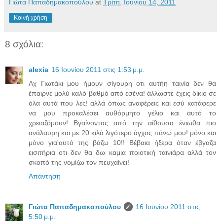
Γιώτα Παπαδημακοπούλου
at
Τρίτη, Ιουνίου 14, 2011
Κοινή χρήση
8 σχόλια:
alexia
16 Ιουνίου 2011 στις 1:53 μ.μ.
Αχ Γιωτάκι μου ήμουν σίγουρη οτι αυτήη ταινία δεν θα
έπαιρνε μολύ καλό βαθμό από εσένα! άλλωστε έχεις δίκιο σε
όλα αυτά που λες! αλλά όπως αναφέρεις και εσύ κατάφερε
να μου προκαλέσει αυθόρμητο γέλιο και αυτό το
χρειαζόμουν! Βγαίνοντας από την αίθουσα ένιωθα πιο
ανάλαυρη και με 20 κιλά λιγότερο άγχος πάνω μου! μόνο και
μόνο για'αυτό της βάζω 10!! Βέβαια ήξερα όταν έβγαζα
εισιτήρια οτι δεν θα δω καμια ποιοτική ταινιάρα αλλά τον
σκοπό της νομίζω τον πευχαίνει!
Απάντηση
Γιώτα Παπαδημακοπούλου
16 Ιουνίου 2011 στις
5:50 μ.μ.