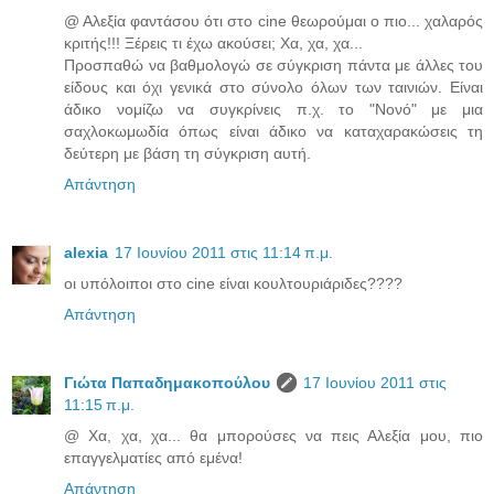
@ Αλεξία φαντάσου ότι στο cine θεωρούμαι ο πιο... χαλαρός
κριτής!!! Ξέρεις τι έχω ακούσει; Χα, χα, χα...
Προσπαθώ να βαθμολογώ σε σύγκριση πάντα με άλλες του
είδους και όχι γενικά στο σύνολο όλων των ταινιών. Είναι
άδικο νομίζω να συγκρίνεις π.χ. το "Νονό" με μια
σαχλοκωμωδία όπως είναι άδικο να καταχαρακώσεις τη
δεύτερη με βάση τη σύγκριση αυτή.
Απάντηση
alexia
17 Ιουνίου 2011 στις 11:14 π.μ.
οι υπόλοιποι στο cine είναι κουλτουριάριδες????
Απάντηση
Γιώτα Παπαδημακοπούλου
17 Ιουνίου 2011 στις
11:15 π.μ.
@ Χα, χα, χα... θα μπορούσες να πεις Αλεξία μου, πιο
επαγγελματίες από εμένα!
Απάντηση