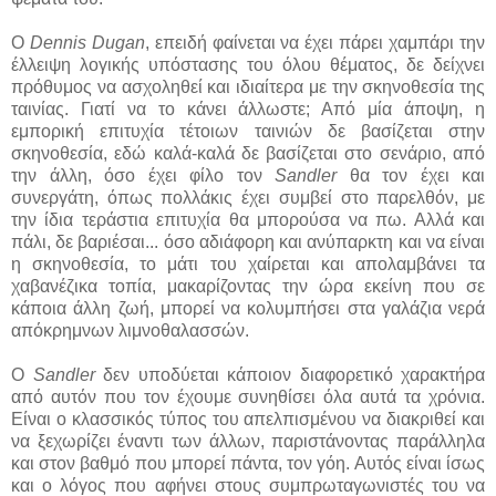
Ο
Dennis Dugan
, επειδή φαίνεται να έχει πάρει χαμπάρι την
έλλειψη λογικής υπόστασης του όλου θέματος, δε δείχνει
πρόθυμος να ασχοληθεί και ιδιαίτερα με την σκηνοθεσία της
ταινίας. Γιατί να το κάνει άλλωστε; Από μία άποψη, η
εμπορική επιτυχία τέτοιων ταινιών δε βασίζεται στην
σκηνοθεσία, εδώ καλά-καλά δε βασίζεται στο σενάριο, από
την άλλη, όσο έχει φίλο τον
Sandler
θα τον έχει και
συνεργάτη, όπως πολλάκις έχει συμβεί στο παρελθόν, με
την ίδια τεράστια επιτυχία θα μπορούσα να πω. Αλλά και
πάλι, δε βαριέσαι... όσο αδιάφορη και ανύπαρκτη και να είναι
η σκηνοθεσία, το μάτι του χαίρεται και απολαμβάνει τα
χαβανέζικα τοπία, μακαρίζοντας την ώρα εκείνη που σε
κάποια άλλη ζωή, μπορεί να κολυμπήσει στα γαλάζια νερά
απόκρημνων λιμνοθαλασσών.
Ο
Sandler
δεν υποδύεται κάποιον διαφορετικό χαρακτήρα
από αυτόν που τον έχουμε συνηθίσει όλα αυτά τα χρόνια.
Είναι ο κλασσικός τύπος του απελπισμένου να διακριθεί και
να ξεχωρίζει έναντι των άλλων, παριστάνοντας παράλληλα
και στον βαθμό που μπορεί πάντα, τον γόη. Αυτός είναι ίσως
και ο λόγος που αφήνει στους συμπρωταγωνιστές του να