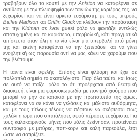
τραβήξουν όλο το κουπί με την
Aniston
να καταφέρνει σε
αντίθεση με την πλειοψηφία των ταινιών της καριέρας της, να
ξεχωρίσει και να είναι αρκετά ευχάριστη, με τους μικρούς
Bailee Madison
και
Griffin Gluck
να κλέβουν την παράσταση
και την
Kidman
σε έναν guest ρόλο να φαντάζει εντελώς
αποτυχημένη και το κυριότερο, υπερβολική, κάτι πραγματικά
απίστευτο όταν όλη η ταινία είναι μια υπερβολή από μόνη
της και εκείνη καταφέρνει να την ξεπεράσει και να γίνει
ενοχλητική ως παρουσία αντί να μας κάνει να χαρούμε που
την βλέπουμε.
Η ταινία είναι αφελής! Επίσης είναι φλύαρη και έχει σε
πολλαπλά σημεία το ακαταλόγιστο. Παρ' όλα ταύτα, και ίσως
σε αυτό να παίζει ρόλο το ότι προέρχεται από θεατρική
διασκευή, είναι μια φαρσοκωμωδία με πονηρό χιούμορ που
μπορεί να μην σε κατακτά με την πρωτοτυπία της όμως,
καταφέρνει να σε κάνει να γελάσεις και μάλιστα αυθόρμητα,
και με τους τίτλους τέλους να πέφτουν να σκέφτεσαι πως
χαλάλι η ώρα που σπατάλησες αφού πέρασες ευχάριστα. Για
τους καλοκαιρινούς μήνες που μόλις ξεκίνησαν, προτείνεται
συντροφιά με μπύρες, ποπ-κορν και καλή παρεούλα, έτσι
ώστε να σατιρίζετε.