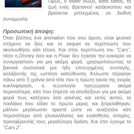
Όμως, ο
Mater
σώζει, κατά λάθος, τη
ζωή ενός
Βρετανού
κατάσκοπου και
βρίσκεται μπλεγμένος σε διεθνή
συνομωσία.
Προσωπική άποψη:
Όταν βλέπεις ένα animation που σου άρεσε, είναι φυσικό
επόμενο να δεις και το sequel σε περίπτωση που
ακολουθήσει κάτι τέτοιο. Και στην περίπτωση του
"Cars",
τόσο η
Disney
όσο και η
Pixar,
δεν έχασαν την ευκαιρία να
συνεργαστούν για μια ακόμη φορά, χρησιμοποιώντας τα
βασικά συστατικά μια ήδη επιτυχημένης συνταγής,
αλλάζοντάς της ωστόσο κατεύθυνση. Άλλωστε πέρασαν
πάνω από
5
χρόνια από τότε που η πρώτη ταινία της σειράς
κυκλοφόρησε, η τεχνολογία προχώρησε ακόμα
περισσότερο, κάτι που έπρεπε να αποδείξουν για μια ακόμη
φορά πως κατέχουν όσο κανένας και εκτός αυτού, τα
παιδάκια που είδαν το πρώτο μέρος και ξετρελάθηκαν,
μάλλον μεγάλωσαν αρκετά ώστε να αναζητάνε κάτι
περισσότερο από γλυκανάλατες και ευαίσθητες ιστορίες,
προσφέροντάς τους μεγαλύτερη δράση. Και έτσι έχουμε το
"Cars 2".