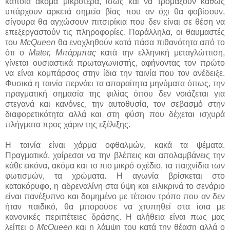
κάποια ακόμα μικρότερα, ίσως και να τρομάξουν καθώς
υπάρχουν αρκετά σημεία βίας που αν όχι θα φοβίσουν,
σίγουρα θα αγχώσουν πιτσιρίκια που δεν είναι σε θέση να
επεξεργαστούν τις πληροφορίες. Παράλληλα, οι θαυμαστές
του
McQueen
θα ενοχληθούν κατά πάσα πιθανότητα από το
ότι ο
Mater,
Μπάρμπας
κατά την ελληνική μεταγλώττιση,
γίνεται ουσιαστικά πρωταγωνιστής, αφήνοντας τον πρώτο
να είναι κομπάρσος στην ίδια την ταινία που τον ανέδειξε.
Φυσικά η ταινία περνάει τα απαραίτητα μηνύματα όπως, την
πραγματική σημασία της φιλίας όπου δεν νοιάζεται για
στεγανά και κανόνες, την αυτοθυσία, τον σεβασμό στην
διαφορετικότητα αλλά και στη φύση που δέχεται ισχυρά
πλήγματα προς χάριν της εξέλιξης.
Η ταινία είναι χάρμα οφθαλμών, κακά τα ψέματα.
Πραγματικά, χαίρεσαι να την βλέπεις και απολαμβάνεις την
κάθε εικόνα, ακόμα και το πιο μικρό σχέδιο, τα παιχνίδια των
φωτισμών, τα χρώματα. Η αγωνία βρίσκεται στο
κατακόρυφο, η αδρεναλίνη στα ύψη και ειλικρινά το σενάριο
είναι πανέξυπνο και δομημένο με τέτοιον τρόπο που αν δεν
ήταν παιδικό, θα μπορούσε να χτυπηθεί στα ίσια με
κανονικές περιπέτειες δράσης. Η αλήθεια είναι πως μας
λείπει ο
McQueen
και η λάμψη του κατά την θέαση αλλά ο