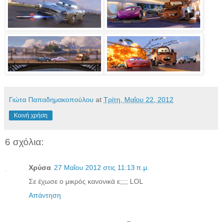
Γιώτα Παπαδημακοπούλου
at
Τρίτη, Μαΐου 22, 2012
Κοινή χρήση
6 σχόλια:
Χρύσα
27 Μαΐου 2012 στις 11:13 π.μ.
Σε έχωσε ο μικρός κανονικά ε;;;; LOL
Απάντηση