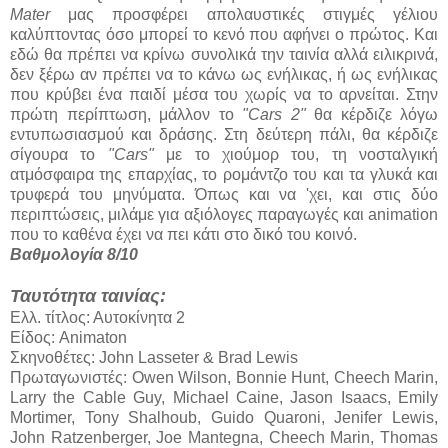
Mater
μας προσφέρει απολαυστικές στιγμές γέλιου
καλύπτοντας όσο μπορεί το κενό που αφήνει ο πρώτος. Και
εδώ θα πρέπει να κρίνω συνολικά την ταινία αλλά ειλικρινά,
δεν ξέρω αν πρέπει να το κάνω ως ενήλικας, ή ως ενήλικας
που κρύβει ένα παιδί μέσα του χωρίς να το αρνείται. Στην
πρώτη περίπτωση, μάλλον το
"Cars 2"
θα κέρδιζε λόγω
εντυπωσιασμού και δράσης. Στη δεύτερη πάλι, θα κέρδιζε
σίγουρα το
"Cars"
με το χιούμορ του, τη νοσταλγική
ατμόσφαιρα της επαρχίας, το ρομάντζο του και τα γλυκά και
τρυφερά του μηνύματα. Όπως και να 'χει, και στις δύο
περιπτώσεις, μιλάμε για αξιόλογες παραγωγές και animation
που το καθένα έχει να πει κάτι στο δικό του κοινό.
Βαθμολογία 8/10
Ταυτότητα ταινίας:
Ελλ. τίτλος: Αυτοκίνητα 2
Είδος: Animaton
Σκηνοθέτες: John Lasseter & Brad Lewis
Πρωταγωνιστές: Owen Wilson, Bonnie Hunt, Cheech Marin,
Larry the Cable Guy, Michael Caine, Jason Isaacs, Emily
Mortimer, Tony Shalhoub, Guido Quaroni, Jenifer Lewis,
John Ratzenberger, Joe Mantegna, Cheech Marin, Thomas