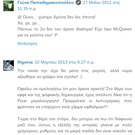
Γιώτα Παπαδημακοπούλου
27 Μαΐου 2012 στις
11:35 π.μ.
@ Ουου... χώσιμο Χρύσα δεν λες τίποτα!
Χα, χα, χα...
Πάντως το 2ο δεν του άρεσε ιδιαίτερα! Είχε λίγο McQueen
για τα γούστα του! :P
Απάντηση
Ifigenia
10 Μαρτίου 2013 στις 6:27 π.μ.
Την ταινία την είχα δει μέσα στις γιορτές, αλλά τώρα
αξιώθηκα να γράψω ένα σχόλιο! :)
Οφείλω να ομολογήσω ότι μου άρεσε αρκετά! Στο θέμα των
εφφέ και της ψηφιακής δημιουργίας έχεις απόλυτο δίκιο ότι η
Pixar μεγαλούργησε! Πραγματικά οι λεπτομέρειες που
φρόντισε να υπάρχουν είναι χάρμα οφθαλμών!!!
Τώρα στο θέμα του στόρυ, δεν μπορώ να πω ότι διαφωνώ
μαζί σου...όντως η εξέλιξη της ιστορίας γίνεται με πολύ
γρήγορους ρυθμούς και τα μικρά παιδιά δεν είναι εύκολο να