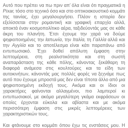
Αυτό που πρέπει να πω πριν απ' όλα είναι ότι πραγματικά η
Pixar,
τόσο στο τεχνικό όσο και στο οπτικοακουστικό κομμάτι
της ταινίας, έχει μεγαλουργήσει. Πλέον η ιστορία δεν
εξελίσσεται στην ρομαντική και γραφική επαρχία αλλά,
αποκτά έναν κοσμοπολίτικο αέρα, ταξιδεύοντάς μας σε κάθε
άκρη του πλανήτη. Έτσι έχουμε την χαρά να δούμε
ψηφιοποιημένες την
Ιαπωνία
, την
Ιταλία,
τη
Γαλλία
αλλά και
την
Αγγλία
και το αποτέλεσμα είναι κάτι παραπάνω από
εντυπωσιακό. Έχει δοθεί απόλυτη έμφαση στην
λεπτομέρεια, στη ρεαλιστικότητα και στη σωστή
αναπαράσταση της κάθε πόλης, κάνοντας ξεκάθαρη τη
διαφορά ανάμεσα στις κουλτούρες και τα είδη των
αυτοκινήτων, κάνοντάς μας πολλές φορές να ξεχνάμε πως
αυτό που έχουμε μπροστά μας δεν είναι τίποτα άλλο από μια
ψηφιοποιημένη εκδοχή τους. Ακόμα και οι ίδιοι οι
χαρακτήρες φαίνονται αλλαγμένοι, πιο λαμπεροί κι
εντυπωσιακοί, με ακόμα μεγαλύτερη γκάμα εκφράσεων οι
οποίες έρχονται εύκολα και αβίαστα και με ακόμα
περισσότερη έμφαση στις μικρές λεπτομέρειες των
χαρακτηριστικών τους.
Και φτάνουμε στο κομμάτι όπου έχω τις ενστάσεις μου. Η