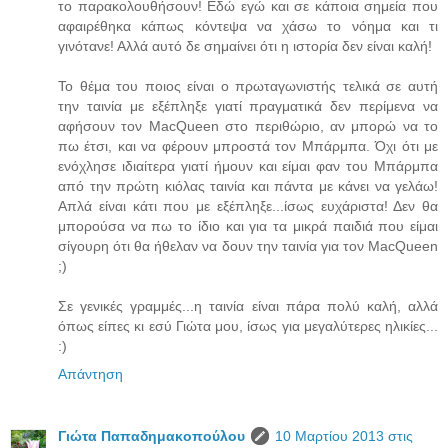
το παρακολουθήσουν! Εδώ εγώ και σε κάποια σημεία που
αφαιρέθηκα κάπως κόντεψα να χάσω το νόημα και τι
γινότανε! Αλλά αυτό δε σημαίνει ότι η ιστορία δεν είναι καλή!
Το θέμα του ποιος είναι ο πρωταγωνιστής τελικά σε αυτή
την ταινία με εξέπληξε γιατί πραγματικά δεν περίμενα να
αφήσουν τον MacQueen στο περιθώριο, αν μπορώ να το
πω έτσι, και να φέρουν μπροστά τον Μπάρμπα. Όχι ότι με
ενόχλησε ιδιαίτερα γιατί ήμουν και είμαι φαν του Μπάρμπα
από την πρώτη κιόλας ταινία και πάντα με κάνει να γελάω!
Απλά είναι κάτι που με εξέπληξε...ίσως ευχάριστα! Δεν θα
μπορούσα να πω το ίδιο και για τα μικρά παιδιά που είμαι
σίγουρη ότι θα ήθελαν να δουν την ταινία για τον MacQueen
;)
Σε γενικές γραμμές...η ταινία είναι πάρα πολύ καλή, αλλά
όπως είπες κι εσύ Γιώτα μου, ίσως για μεγαλύτερες ηλικίες...
:)
Απάντηση
Γιώτα Παπαδημακοπούλου
10 Μαρτίου 2013 στις