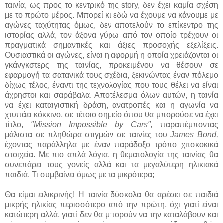
ταινία, ως προς το κεντρικό της story, δεν έχει καμία σχέση
με το πρώτο μέρος. Μπορεί κι εδώ να έχουμε να κάνουμε με
αγώνες ταχύτητας όμως, δεν αποτελούν το επίκεντρο της
ιστορίας αλλά, τον άξονα γύρω από τον οποίο τρέχουν οι
πραγματικά σημαντικές και άξιες προσοχής εξελίξεις.
Ουσιαστικά οι αγώνες, είναι η αφορμή η οποία χρειάζονται οι
γκάνγκστερς της ταινίας, προκειμένου να θέσουν σε
εφαρμογή τα σατανικά τους σχέδια, ξεκινώντας έναν πόλεμο
δίχως τέλος, έναντι της τεχνολογίας που τους θέλει να είναι
άχρηστοι και σαράβαλα. Αποτέλεσμα όλων αυτών, η ταινία
να έχει καταιγιστική δράση, ανατροπές και η αγωνία να
χτυπάει κόκκινο, σε τέτοιο σημείο όπου θα μπορούσε να έχει
τίτλο,
"Mission Impossible by Cars",
παραπέμποντας
μάλιστα σε πληθώρα στιγμών σε ταινίες του
James Bond,
έχοντας παράλληλα με έναν παράδοξο τρόπο χιτσκοκικά
στοιχεία. Με πιο απλά λόγια, η θεματολογία της ταινίας θα
συνεπάρει τους γονείς αλλά και τα μεγαλύτερη ηλικιακά
παιδιά. Τι συμβαίνει όμως με τα μικρότερα;
Θα είμαι ειλικρινής! Η ταινία δύσκολα θα αρέσει σε παιδιά
μικρής ηλικίας περισσότερο από την πρώτη, όχι γιατί είναι
κατώτερη αλλά, γιατί δεν θα μπορούν να την καταλάβουν και