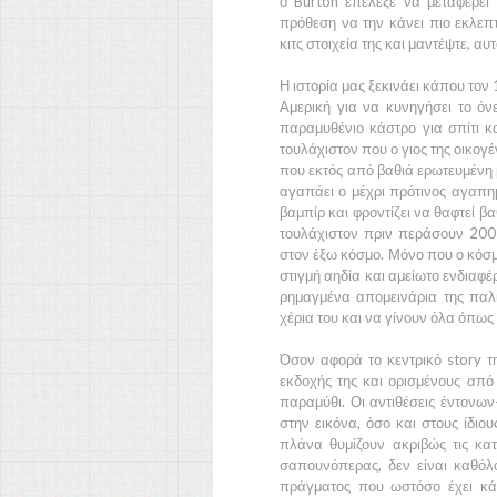
ο Burton επέλεξε να μεταφέρει 
πρόθεση να την κάνει πιο εκλεπτ
κιτς στοιχεία της και μαντέψτε, αυ
Η ιστορία μας ξεκινάει κάπου τον
Αμερική
για να κυνηγήσει το όνε
παραμυθένιο κάστρο για σπίτι κ
τουλάχιστον που ο γιος της οικογ
που εκτός από βαθιά ερωτευμένη μα
αγαπάει ο μέχρι πρότινος αγαπημ
βαμπίρ και φροντίζει να θαφτεί βα
τουλάχιστον πριν περάσουν
20
στον έξω κόσμο. Μόνο που ο κόσμο
στιγμή αηδία και αμείωτο ενδιαφέ
ρημαγμένα απομεινάρια της παλ
χέρια του και να γίνουν όλα όπως 
Όσον αφορά το κεντρικό story τη
εκδοχής της και ορισμένους από 
παραμύθι. Οι αντιθέσεις έντονων
στην εικόνα, όσο και στους ίδιο
πλάνα θυμίζουν ακριβώς τις κατ
σαπουνόπερας, δεν είναι καθόλ
πράγματος που ωστόσο έχει κάτ