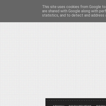
This site uses cookies from Google to 
Το μεγαλείο των Τεχ
are shared with Google along with per
statistics, and to detect and address 
Είμαστε πάντα εδώ για να μιλάμε γ