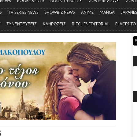
 NEWS
BOOK EVENTS
BOOK TRIBUTES
MOVIE REVIEWS
MOVIE
S
TV SERIES NEWS
SHOWBIZ NEWS
ANIME
MANGA
JAPANES
Y
ΣΥΝΕΝΤΕΥΞΕΙΣ
ΚΛΗΡΩΣΕΙΣ
BITCHES EDITORIAL
PLACES TO
S