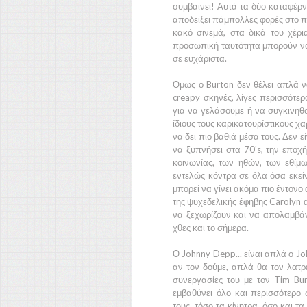
συμβαίνει! Αυτά τα δύο καταφέρ
αποδείξει πάμπολλες φορές στο π
κακό σινεμά, στα δικά του χέρια
προσωπική ταυτότητα μπορούν να 
σε ευχάριστα.
Όμως ο
Burton
δεν θέλει απλά ν
creapy σκηνές, λίγες περισσότερ
για να γελάσουμε ή να συγκινηθ
ίδιους τους καρικατουρίστικους χ
να δει πιο βαθιά μέσα τους. Δεν ε
να ξυπνήσει στα
70's,
την εποχή
κοινωνίας, των ηθών, των εθίμ
εντελώς κόντρα σε όλα όσα εκείν
μπορεί να γίνει ακόμα πιο έντονο
της ψυχεδελικής έφηβης
Carolyn
να ξεχωρίζουν και να απολαμβά
χθες και το σήμερα.
Ο
Johnny Depp
... είναι απλά ο
Jo
αν τον δούμε, απλά θα τον λατρέψ
συνεργασίες του με τον
Tim Bur
εμβαθύνει όλο και περισσότερο
τους, τόσο τα κίνητρα, όσο και τ