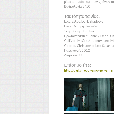
μέσα στο πέρασμα των χρόνων πο
Βαθμολογία 8/10
Ταυτότητα ταινίας:
Ελλ. τίτλος: Dark Shadows
Είδος: Μαύρη Κωμωδία
Σκηνοθέτης: Tim Burton
Πρωταγωνιστές: Johnny Depp, Chloe
Gulliver McGrath, Jonny Lee Mil
Cooper, Christopher Lee, Susanna
Παραγωγή: 2012
Διάρκεια: 113'
Επίσημο site:
http://darkshadowsmovie.warner