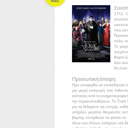
Μαΐου
Συνοπ
1752.
αποπλέ
ωκεανός
τους κα
Περνούν 
πόλη, τ
Το μοιρ
τυγχάνει
θαφτεί ζ
Δύο αιώ
δει ένα
Προσωπική άποψη:
Πριν αναφερθώ σε οποιαδήποτε λεπ
μια μικρή εισαγωγή που πιθανό
κάποιους από το κινηματογραφικό
την παρακολουθήσουν. Το
"Dark
για τα δεδομένα της εποχής, καθ
υπήρξαν μεγάλοι θαυμαστές αυτ
βαμπίρ, κατόρθωσε να φτάσει τα
όλων των άλλων, εισήγαγε νέα δεδ