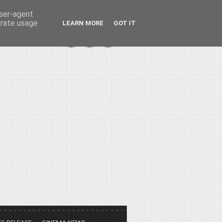
user-agent
erate usage
LEARN MORE
GOT IT