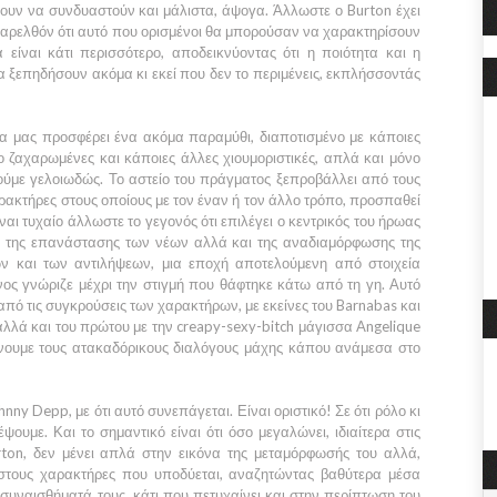
νουν να συνδυαστούν και μάλιστα, άψογα. Άλλωστε ο
Burto
n έχει
αρελθόν ότι αυτό που ορισμένοι θα μπορούσαν να χαρακτηρίσουν
 είναι κάτι περισσότερο, αποδεικνύοντας ότι η ποιότητα και η
ξεπηδήσουν ακόμα κι εκεί που δεν το περιμένεις, εκπλήσσοντάς
α μας προσφέρει ένα ακόμα παραμύθι, διαποτισμένο με κάποιες
ο ζαχαρωμένες και κάποιες άλλες χιουμοριστικές, απλά και μόνο
ούμε γελοιωδώς. Το αστείο του πράγματος ξεπροβάλλει από τους
αρακτήρες στους οποίους με τον έναν ή τον άλλο τρόπο, προσπαθεί
ίναι τυχαίο άλλωστε το γεγονός ότι επιλέγει ο κεντρικός του ήρωας
 της επανάστασης των νέων αλλά και της αναδιαμόρφωσης της
ων και των αντιλήψεων, μια εποχή αποτελούμενη από στοιχεία
ος γνώριζε μέχρι την στιγμή που θάφτηκε κάτω από τη γη. Αυτό
 από τις συγκρούσεις των χαρακτήρων, με εκείνες του Barnabas και
αλλά και του πρώτου με την creapy-sexy-bitch μάγισσα
Angelique
νουμε τους ατακαδόρικους διαλόγους μάχης κάπου ανάμεσα στο
hnny Depp
, με ότι αυτό συνεπάγεται. Είναι οριστικό! Σε ότι ρόλο κι
ουμε. Και το σημαντικό είναι ότι όσο μεγαλώνει, ιδιαίτερα στις
ton
, δεν μένει απλά στην εικόνα της μεταμόρφωσής του αλλά,
 στους χαρακτήρες που υποδύεται, αναζητώντας βαθύτερα μέσα
α συναισθήματά τους, κάτι που πετυχαίνει και στην περίπτωση του