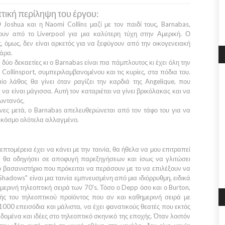
τική περίληψη του έργου:
Ο
Joshua
και η
Naomi Collins
μαζί με τον παιδί τους,
Barnabas,
ουν από το
Liverpool
για μια καλύτερη τύχη στην
Αμερική.
Ο
, όμως, δεν είναι αρκετός για να ξεφύγουν από την οικογενειακή
τάρα.
δύο δεκαετίες κι ο
Barnabas
είναι πια πάμπλουτος κι έχει όλη την
ο C
ollinsport,
συμπεριλαμβανομένου και τις κυρίες, στα πόδια του.
αίο λάθος θα γίνει όταν ραγίζει την καρδιά της
Angelique,
που
 να είναι μάγισσα. Αυτή τον καταριέται να γίνει βρικόλακας και να
ωντανός.
νες μετά, ο
Barnabas
απελευθερώνεται από τον τάφο του για να
ν κόσμο ολότελα αλλαγμένο.
τομέρεια έχει να κάνει με την ταινία, θα ήθελα να μου επιτραπεί
ν θα οδηγήσει σε αποφυγή παρεξηγήσεων και ίσως να γλιτώσει
 βασανιστήριο που πρόκειται να περάσουν με το να επιλέξουν να
 Shadows"
είναι μια ταινία εμπνευσμένη από μια ιδιόρρυθμη, ειδικά
ημερινή τηλεοπτική σειρά των
70's.
Τόσο ο
Depp
όσο και ο
Burton,
ής του τηλεοπτικού προϊόντος που αν και καθημερινή σειρά με
1000
επεισόδια και μάλιστα, να έχει φανατικούς θεατές που εκτός
ομένα και ιδέες στο τηλεοπτικό σκηνικό της εποχής. Όταν λοιπόν