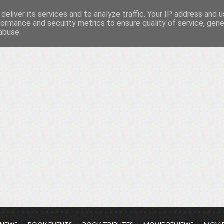
deliver its services and to analyze traffic. Your IP address and 
νών...
formance and security metrics to ensure quality of service, gen
abuse.
ια τον πολιτισμό, σε κάθε του μορφή και έκταση...