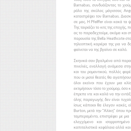
Barnabas,
συνδυάζοντας το χιού
ρόλο της σκύλας μάγισσας Ange
καταστρέψει τον
Barnabas
. Διασ
σε μας. Η
Pfeiffer ε
ίναι κακά τα 
Της ταιριάζει το κιτς της εποχής, 
ας το παραδεχτούμε, ακόμα και στη
παρουσία της
Bella Heathcote
στο
τηλεοπτική καριέρα της για να δ
φαίνεται να της βγαίνει σε καλό.
Σκηνικά σαν βγαλμένα από παραμύ
πινελιές, εναλλαγή ανάμεσα στην
και του ρομαντικού, πολλές φορ
που οι μισοί θεατές θα αγαπήσου
όλοι εκείνοι που έχουν μια κλ
εκτιμήσουν τόσο το χιούμορ, όσο 
έπρεπε ντε και καλά να την εντάξο
όλης παραγωγής δεν είναι τυχαίο
ίσως κάποιοι θα έλεγαν κακές, ε
Burton,
μετά την
"Αλίκη"
όπου πρ
ταμπεραμέντο, επιστρέφει με μια 
ελεγχόμενο και ισορροπημένο
καπιταλιστικά κεφάλαια αλλά και 