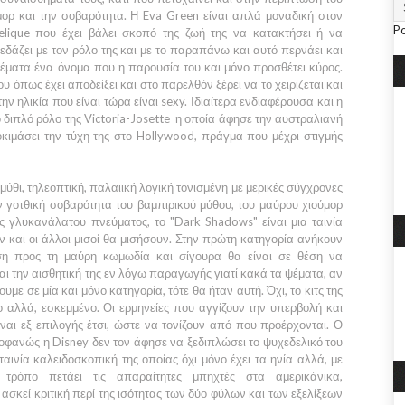
μορ και την σοβαρότητα. Η
Eva Green
είναι απλά μοναδική στον
P
lique που έχει βάλει σκοπό της ζωή της να κατακτήσει ή να
κεδάζει με τον ρόλο της και με το παραπάνω και αυτό περνάει και
ψέματα ένα όνομα που η παρουσία του και μόνο προσθέτει κύρος.
που όπως έχει αποδείξει και στο παρελθόν ξέρει να το χειρίζεται και
ν ηλικία που είναι τώρα είναι sexy. Ιδιαίτερα ενδιαφέρουσα και η
 διπλό ρόλο της
Victoria-Josette
η οποία άφησε την αυστραλιανή
οκιμάσει την τύχη της στο
Hollywood
, πράγμα που μέχρι στιγμής
θι, τηλεοπτική, παλαιική λογική τονισμένη με μερικές σύγχρονες
 γοτθική σοβαρότητα του βαμπιρικού μύθου, του μαύρου χιούμορ
ές γλυκανάλατου πνεύματος, το
"Dark Shadows"
είναι μια ταινία
ν και οι άλλοι μισοί θα μισήσουν. Στην πρώτη κατηγορία ανήκουν
ίση προς τη μαύρη κωμωδία και σίγουρα θα είναι σε θέση να
και την αισθητική της εν λόγω παραγωγής γιατί κακά τα ψέματα, αν
υμε σε μία και μόνο κατηγορία, τότε θα ήταν αυτή. Όχι, το κιτς της
 αλλά, εσκεμμένο. Οι ερμηνείες που αγγίζουν την υπερβολή και
ίναι εξ επιλογής έτσι, ώστε να τονίζουν από που προέρχονται. Ο
οφανώς η
Disney
δεν τον άφησε να ξεδιπλώσει το ψυχεδελικό του
ταινία καλειδοσκοπική της οποίας όχι μόνο έχει τα ηνία αλλά, με
 τρόπο πετάει τις απαραίτητες μπηχτές στα αμερικάνικα,
ασκεί κριτική περί της ισότητας των δύο φύλων και των εξελίξεων