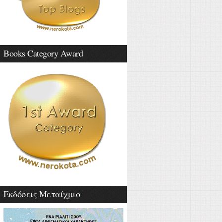
Books Category Award
Εκδόσεις Μεταίχμιο