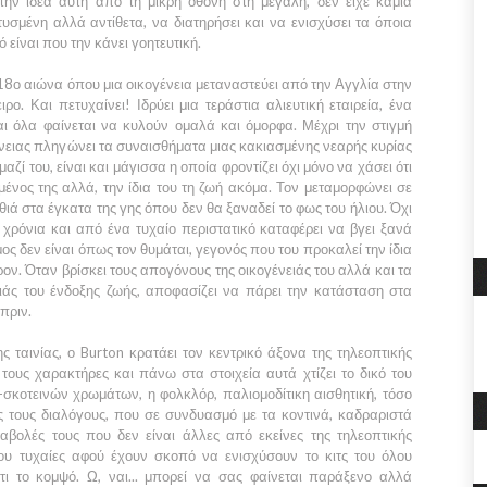
την ιδέα αυτή από τη μικρή οθόνη στη μεγάλη, δεν είχε καμία
υσμένη αλλά αντίθετα, να διατηρήσει και να ενισχύσει τα όποια
τό είναι που την κάνει γοητευτική.
 18ο αιώνα όπου μια οικογένεια μεταναστεύει από την
Αγγλία
στην
ιρο. Και πετυχαίνει! Ιδρύει μια τεράστια αλιευτική εταιρεία, ένα
αι όλα φαίνεται να κυλούν ομαλά και όμορφα. Μέχρι την στιγμή
ένειας πληγώνει τα συναισθήματα μιας κακιασμένης νεαρής κυρίας
ζί του, είναι και μάγισσα η οποία φροντίζει όχι μόνο να χάσει ότι
ένος της αλλά, την ίδια του τη ζωή ακόμα. Τον μεταμορφώνει σε
θιά στα έγκατα της γης όπου δεν θα ξαναδεί το φως του ήλιου. Όχι
0
χρόνια και από ένα τυχαίο περιστατικό καταφέρει να βγει ξανά
ς δεν είναι όπως τον θυμάται, γεγονός που του προκαλεί την ίδια
ρον. Όταν βρίσκει τους απογόνους της οικογένειάς του αλλά και τα
ιάς του ένδοξης ζωής, αποφασίζει να πάρει την κατάσταση στα
πριν.
ς ταινίας, ο
Burton
κρατάει τον κεντρικό άξονα της τηλεοπτικής
τους χαρακτήρες και πάνω στα στοιχεία αυτά χτίζει το δικό του
-σκοτεινών χρωμάτων, η φολκλόρ, παλιομοδίτικη αισθητική, τόσο
υς τους διαλόγους, που σε συνδυασμό με τα κοντινά, καδραριστά
αβολές τους που δεν είναι άλλες από εκείνες της τηλεοπτικής
ου τυχαίες αφού έχουν σκοπό να ενισχύσουν το κιτς του όλου
ι το κομψό. Ω, ναι... μπορεί να σας φαίνεται παράξενο αλλά