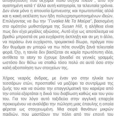
απογοήτευση που δέχομαι πολύ συχνά πλέον , από την
αγαπημένη κατά τ' άλλα αυτή κατηγορία, τα τελευταία χρόνια.
Δεν είναι μόνο η απουσία έμπνευσης και πρωτοτυπίας αλλά
και η κακή εκτέλεση των ήδη πολυχρησιμοποιημένων ιδεών.
Επιλέγοντας να δω την
"Γυναίκα Με Τα Μαύρα"
, βασισμένη
στο ομότιτλο μυθιστόρημα της
Susan Hill
, η αλήθεια είναι
πως δεν είχα μεγάλες αξιώσεις. Αυτό είχε ως αποτέλεσμα να
βρεθώ μπροστά σε μια ευχάριστη έκπληξη και αν μη τι άλλο,
να περάσω ένα ευχάριστο, τρομακτικό δίωρο, πράγμα που
δεν θυμάμαι αν μπορώ να πω πότε συνέβη ξανά τελευταία
φορά. Όχι, η ταινία δεν βασίζεται σε καμία πρωτότυπη ιδέα,
αντίθετα το story το έχουμε ξαναδεί σε γενικές γραμμές
ωστόσο δεν θέλω να σταθώ τόσο πολύ σε αυτό όσο στην
καλή αξιοποίηση των στοιχείων της.
Χήρος νεαρός άνδρας, με έναν γιο στην ηλικία των
τεσσάρων ετών, προσπαθεί να μαζέψει τα συντρίμμια της
ζωής του και να σώσει την επαγγελματική του καριέρα από
την οποία εξαρτάται η δικιά του διαβίωση καθώς και του γιου
του. Για τον λόγο αυτό ταξιδεύει στην αγγλική επαρχία
προκειμένου να αναλάβει την πώληση μιας έπαυλης η οποία
φέρεται ως στοιχειωμένη. Μια σειρά θανάτων μικρών
παιδιών, που μαστίζουν την πόλη από την εποχή του