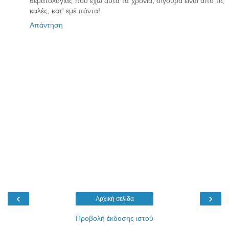
θεματολογίας που έχω αυτά τα χρόνια, σίγουρα είναι από τις
καλές, κατ' εμέ πάντα!
Απάντηση
‹
›
Αρχική σελίδα
Προβολή έκδοσης ιστού