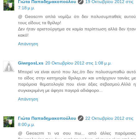
Γιώτα Παπαδημακοπούλου
19 Οκτωβρίου 2012 στις
7:18 μ.μ.
@ Geoscrm απλά νομίζω ότι δεν πολυσυμπαθείς αυτού
τους είδους τα θρίλερ!
Δεν ήταν αριστούργημα σε καμία περίπτωση αλλά δεν ήταν
κακό!
Απάντηση
GiwrgosLxs
20 Οκτωβρίου 2012 στις 1:08 μ.μ.
Μπορεί να είναι αυτό που λες,ότι δεν πολυσυμπαθώ αυτό
το είδος στην κατηγορία θριλερ,αν και υπάρχουν ταινίες με
παρόμοια θεματολογία που είναι άξιες σεβασμού.Αλλά η
συγκεκριμένη με άφησε παγερά αδιάφορο...
Απάντηση
Γιώτα Παπαδημακοπούλου
22 Οκτωβρίου 2012 στις
8:00 μ.μ.
@ Geoscrm τι να σου πω... από άλλες παρόμοιας