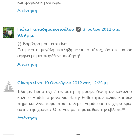
και τρομακτική συνάμα!
Απάντηση
Γιώτα Παπαδημακοπούλου
3 Ιουλίου 2012 στις
9:59 μ.μ.
@ Βαρβάρα μου, έτσι είναι!
Για μένα η μεγάλη έκπληξη είναι το τέλος, όσο κι αν σε
αφήνει με μια παράξενη αίσθηση!
Απάντηση
GiwrgosLxs
19 Οκτωβρίου 2012 στις 12:26 μ.μ.
Έλα ρε Γιώτα όχι 7 σε αυτή τη μούφα δεν ήταν καθόλου
καλή ο Radcliffe μόνο για Harry Potter ήταν τελικά και δεν
πήρε και λίγα τώρα που τα λέμε...νομίζω απ'τις χειρότερες
αυτής της χρονιάς.Ο ύπνος με πήρε καθώς την έβλεπα!!!
Απάντηση