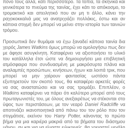
πόνο τους αλλά, κάτι περισσότερο. Τα τοπία, τα σκηνικά και
γενικότερα το πνεύμα της ταινίας, έχει κάτι το απόκοσμο, το
τρομακτικό και απειλητικό που αν μη τι άλλο, κάνει την
ραχοκοκκαλιά μας να ανατριχιάζει πολλάκις, έστω και αν
κάποια στιγμή δεν μπορεί να μείνει στην ιστορία των ταινιών
τρόμου.
Προσωπικά δεν θυμάμαι να έχω ξαναδεί κάποια ταινία δια
χειρός
James Watkins
όμως μπορώ να ομολογήσω πως δεν
με άφησε ασυγκίνητη. Καταφέρνει να αξιοποιήσει το υλικό
του κατάλληλα έτσι ώστε να δημιουργήσει μια επιβλητική
ατμόσφαιρα που συνδυασμένη με μακρόσυρτα πλάνα και
αναλαμπές προσώπων, κινήσεων, ήχων και λοιπά τρικ, που
μπορεί να μην χαίρουν φαντασίας ωστόσο πάντα
εξυπηρετούν τον σκοπό τους, θα καταφέρει αρκετές φορές
να σας αναστατώσει και να σας τρομάξει. Επιπλέον, ο
Watkins
καταφέρνει να πάρει ότι καλύτερο μπορεί από τους
πρωταγωνιστές του, με όλους ανεξαιρέτως να στέκονται στο
ύψος των περιστάσεων, με τον νεαρό
Daniel Radcliffe
να
αποτινάζει ικανοποιητικά από πάνω του τον ρόλο που τον
στιγμάτισε, εκείνον του
Harry Potter,
κάνοντας το πρώτο
βήμα για μια καριέρα μακριά από τα βήματα του διάσημου
μάγου, αν και για να είμαστε ειλικρινείς, θα χρειαστεί μεγάλη