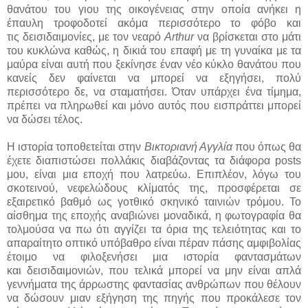
θανάτου του γιου της οικογένειας στην οποία ανήκει η
έπαυλη τροφοδοτεί ακόμα περισσότερο το φόβο και
τις δεισιδαιμονίες, με τον νεαρό
Arthur
να βρίσκεται στο μάτι
του κυκλώνα καθώς, η δικιά του επαφή με τη γυναίκα με τα
μαύρα είναι αυτή που ξεκίνησε έναν νέο κύκλο θανάτου που
κανείς δεν φαίνεται να μπορεί να εξηγήσει, πολύ
περισσότερο δε, να σταματήσει. Όταν υπάρχει ένα τίμημα,
πρέπει να πληρωθεί και μόνο αυτός που εισπράττει μπορεί
να δώσει τέλος.
Η ιστορία τοποθετείται στην
Βικτοριανή Αγγλία
που όπως θα
έχετε διαπιστώσει πολλάκις διαβάζοντας τα διάφορα posts
μου, είναι μια εποχή που λατρεύω. Επιπλέον, λόγω του
σκοτεινού, νεφελώδους κλίματός της, προσφέρεται σε
εξαιρετικό βαθμό ως γοτθικό σκηνικό ταινιών τρόμου. Το
αίσθημα της εποχής αναβιώνει μοναδικά, η φωτογραφία θα
τολμούσα να πω ότι αγγίζει τα όρια της τελειότητας και το
απαραίτητο οπτικό υπόβαθρο είναι πέραν πάσης αμφιβολίας
έτοιμο να φιλοξενήσει μια ιστορία φαντασμάτων
και δεισιδαιμονιών, που τελικά μπορεί να μην είναι απλά
γεννήματα της άρρωστης φαντασίας ανθρώπων που θέλουν
να δώσουν μιαν εξήγηση της πηγής που προκάλεσε τον