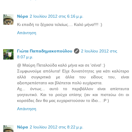
Νόρα
2 Ιουλίου 2012 στις 6:16 μ.μ.
Κι επειδή το ξέχασα τελείως.... Καλό μήνα!!!! :)
Απάντηση
Γιώτα Παπαδημακοπούλου
2 Ιουλίου 2012 στις
8:07 μ.μ.
@ Μαύρη Πεταλούδα καλό μήνα και σε 'σένα! :)
Συμφωνούμε απόλυτα! Είχε δυνατότητες για κάτι καλύτερο
αλλά συγκριτικά με άλλα του είδους του, είναι
αξιοπρεπέστατο και βλέπεται πολύ ευχάριστα.
Αχ... όντως... αυτό το περιβάλλον είναι απίστευτα
γοητευτικό. Και τα ρούχα επίσης (αν και πιστεύω ότι οι
κορσέδες δεν θα μας ευχαριστούσαν το ίδιο... :P )
Απάντηση
Νόρα
2 Ιουλίου 2012 στις 8:22 μ.μ.