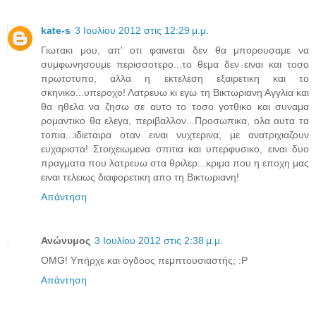
kate-s
3 Ιουλίου 2012 στις 12:29 μ.μ.
Γιωτακι μου, απ' οτι φαινεται δεν θα μπορουσαμε να
συμφωνησουμε περισσοτερο...το θεμα δεν ειναι και τοσο
πρωτοτυπο, αλλα η εκτελεση εξαιρετικη και το
σκηνικο...υπεροχο! Λατρευω κι εγω τη Βικτωριανη Αγγλια και
θα ηθελα να ζησω σε αυτο το τοσο γοτθικο και συναμα
ρομαντικο θα ελεγα, περιβαλλον...Προσωπικα, ολα αυτα τα
τοπια...ιδιεταιρα οταν ειναι νυχτερινα, με ανατριχιαζουν
ευχαριστα! Στοιχειωμενα σπιτια και υπερφυσικο, ειναι δυο
πραγματα που λατρευω στα θριλερ...κριμα που η εποχη μας
ειναι τελειως διαφορετικη απο τη Βικτωριανη!
Απάντηση
Ανώνυμος
3 Ιουλίου 2012 στις 2:38 μ.μ.
OMG! Υπήρχε και όγδοος πεμπτουσιαστής; :P
Απάντηση