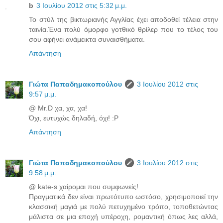
b
3 Ιουλίου 2012 στις 5:32 μ.μ.
Το στύλ της βικτωριανής Αγγλίας έχει αποδοθεί τέλεια στην
ταινία.Ένα πολύ όμορφο γοτθικό θρίλερ που το τέλος του
σου αφήνει ανάμεικτα συναισθήματα.
Απάντηση
Γιώτα Παπαδημακοπούλου
3 Ιουλίου 2012 στις
9:57 μ.μ.
@ Mr.D χα, χα, χα!
Όχι, ευτυχώς δηλαδή, όχι! :P
Απάντηση
Γιώτα Παπαδημακοπούλου
3 Ιουλίου 2012 στις
9:58 μ.μ.
@ kate-s χαίρομαι που συμφωνείς!
Πραγματικά δεν είναι πρωτότυπο ωστόσο, χρησιμοποιεί την
κλασσική μαγιά με πολύ πετυχημένο τρόπο, τοποθετώντας
μάλιστα σε μια εποχή υπέροχη, ρομαντική όπως λες αλλά,