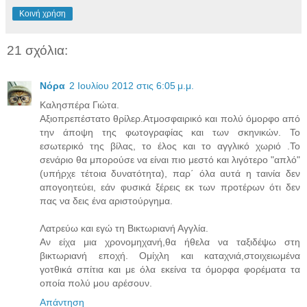
Κοινή χρήση
21 σχόλια:
Νόρα
2 Ιουλίου 2012 στις 6:05 μ.μ.
Καλησπέρα Γιώτα.
Αξιοπρεπέστατο θρίλερ.Ατμοσφαιρικό και πολύ όμορφο από
την άποψη της φωτογραφίας και των σκηνικών. Το
εσωτερικό της βίλας, το έλος και το αγγλικό χωριό .Το
σενάριο θα μπορούσε να είναι πιο μεστό και λιγότερο "απλό"
(υπήρχε τέτοια δυνατότητα), παρ΄ όλα αυτά η ταινία δεν
απογοητεύει, εάν φυσικά ξέρεις εκ των προτέρων ότι δεν
πας να δεις ένα αριστούργημα.
Λατρεύω και εγώ τη Βικτωριανή Αγγλία.
Αν είχα μια χρονομηχανή,θα ήθελα να ταξιδέψω στη
βικτωριανή εποχή. Ομίχλη και καταχνιά,στοιχειωμένα
γοτθικά σπίτια και με όλα εκείνα τα όμορφα φορέματα τα
οποία πολύ μου αρέσουν.
Απάντηση