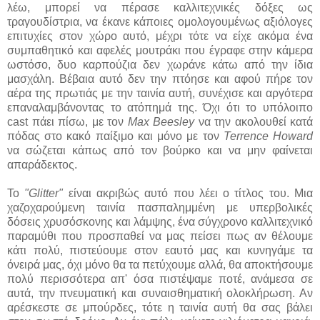
λέω, μπορεί να πέρασε καλλιτεχνικές δόξες ως
τραγουδίστρια, να έκανε κάποιες ομολογουμένως αξιόλογες
επιτυχίες στον χώρο αυτό, μέχρι τότε να είχε ακόμα ένα
συμπαθητικό και αφελές μουτράκι που έγραφε στην κάμερα
ωστόσο, δυο καρπούζια δεν χωράνε κάτω από την ίδια
μασχάλη. Βέβαια αυτό δεν την πτόησε και αφού πήρε τον
αέρα της πρωτιάς με την ταινία αυτή, συνέχισε και αργότερα
επαναλαμβάνοντας το ατόπημά της. Όχι ότι το υπόλοιπο
cast πάει πίσω, με τον
Max Beesley
να την ακολουθεί κατά
πόδας στο κακό παίξιμο και μόνο με τον
Terrence Howard
να σώζεται κάπως από τον βούρκο και να μην φαίνεται
απαράδεκτος.
Το
"Glitter"
είναι ακριβώς αυτό που λέει ο τίτλος του. Μια
χαζοχαρούμενη ταινία πασπαλημμένη με υπερβολικές
δόσεις χρυσόσκονης και λάμψης, ένα σύγχρονο καλλιτεχνικό
παραμύθι που προσπαθεί να μας πείσει πως αν θέλουμε
κάτι πολύ, πιστεύουμε στον εαυτό μας και κυνηγάμε τα
όνειρά μας, όχι μόνο θα τα πετύχουμε αλλά, θα αποκτήσουμε
πολύ περισσότερα απ' όσα πιστέψαμε ποτέ, ανάμεσα σε
αυτά, την πνευματική και συναισθηματική ολοκλήρωση. Αν
αρέσκεστε σε μπούρδες, τότε η ταινία αυτή θα σας βάλει