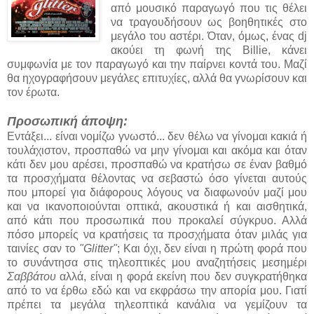
από μουσικό παραγωγό που τις θέλει
να τραγουδήσουν ως βοηθητικές στο
μεγάλο του αστέρι. Όταν, όμως, ένας dj
ακούει τη φωνή της Billie, κάνει
συμφωνία με τον παραγωγό και την παίρνει κοντά του. Μαζί
θα ηχογραφήσουν μεγάλες επιτυχίες, αλλά θα γνωρίσουν και
τον έρωτα.
Προσωπική άποψη:
Εντάξει... είναι νομίζω γνωστό... δεν θέλω να γίνομαι κακιά ή
τουλάχιστον, προσπαθώ να μην γίνομαι και ακόμα και όταν
κάτι δεν μου αρέσει, προσπαθώ να κρατήσω σε έναν βαθμό
τα προσχήματα θέλοντας να σεβαστώ όσο γίνεται αυτούς
που μπορεί για διάφορους λόγους να διαφωνούν μαζί μου
και να ικανοποιούνται οπτικά, ακουστικά ή και αισθητικά,
από κάτι που προσωπικά που προκαλεί σύγκρυο. Αλλά
πόσο μπορείς να κρατήσεις τα προσχήματα όταν μιλάς για
ταινίες σαν το
"Glitter"
; Και όχι, δεν είναι η πρώτη φορά που
το συνάντησα στις τηλεοπτικές μου αναζητήσεις μεσημέρι
Σαββάτου
αλλά, είναι η φορά εκείνη που δεν συγκρατήθηκα
από το να έρθω εδώ και να εκφράσω την απορία μου. Γιατί
πρέπει τα μεγάλα τηλεοπτικά κανάλια να γεμίζουν τα