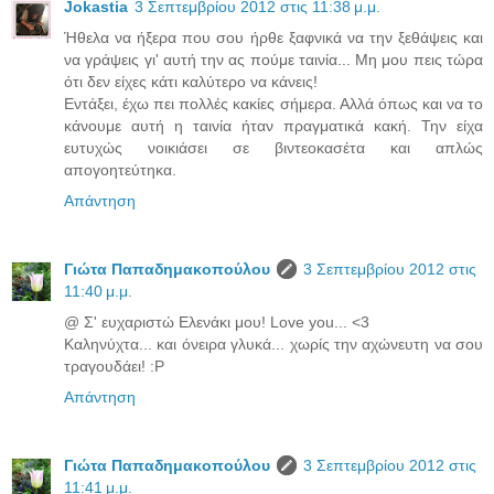
Jokastia
3 Σεπτεμβρίου 2012 στις 11:38 μ.μ.
Ήθελα να ήξερα που σου ήρθε ξαφνικά να την ξεθάψεις και
να γράψεις γι' αυτή την ας πούμε ταινία... Μη μου πεις τώρα
ότι δεν είχες κάτι καλύτερο να κάνεις!
Εντάξει, έχω πει πολλές κακίες σήμερα. Αλλά όπως και να το
κάνουμε αυτή η ταινία ήταν πραγματικά κακή. Την είχα
ευτυχώς νοικιάσει σε βιντεοκασέτα και απλώς
απογοητεύτηκα.
Απάντηση
Γιώτα Παπαδημακοπούλου
3 Σεπτεμβρίου 2012 στις
11:40 μ.μ.
@ Σ' ευχαριστώ Ελενάκι μου! Love you... <3
Καληνύχτα... και όνειρα γλυκά... χωρίς την αχώνευτη να σου
τραγουδάει! :P
Απάντηση
Γιώτα Παπαδημακοπούλου
3 Σεπτεμβρίου 2012 στις
11:41 μ.μ.