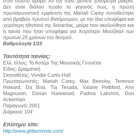
στον σωστό δρόμο. Αν όχι πάλι, μείνετε χιλιόμετρα μακριά.
Δεν είναι διόλου τυχαίο το γεγονός πως, η πρώτη
πρωταγωνιστική εμφάνιση της
Mariah Carey
συνοδεύτηκε
από βραβείο
Χρυσού Βατόμουρου,
με την ίδια υποψήφια και
χειρότερη ηθοποιό της δεκαετίας, μοίρα που ακολούθησε και
η ταινία που ήταν υποψήφια για
Χειρότερο Μιούζικαλ των
πρώτων 25 χρόνων του θεσμού
.
Βαθμολογία 1/10
Ταυτότητα ταινίας:
Ελλ. τίτλος: Το Αστέρι Της Μουσικής Γεννιέται
Είδος: Δραματική
Σκηνοθέτης: Vondie Curtis-Hall
Πρωταγωνιστές: Mariah Carey, Max Beesley, Terrence
Howard, Da Brat, Tia Texada, Valarie Pettiford, Ann
Magnuson, Dorian Harewood, Padma Lakshmi, Don
Ackerman
Παραγωγή: 2001
Διάρκεια: 104'
Επίσημο site:
http://www.glittermovie.com/