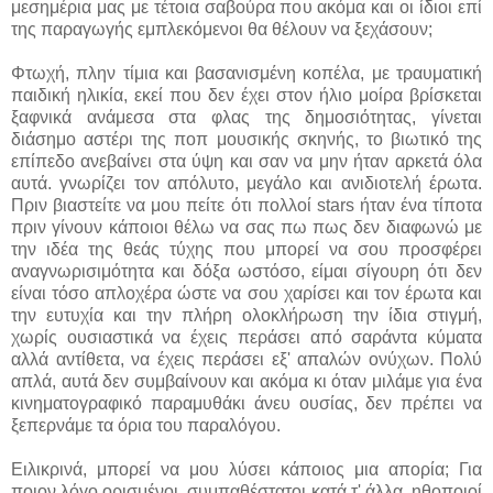
μεσημέρια μας με τέτοια σαβούρα που ακόμα και οι ίδιοι επί
της παραγωγής εμπλεκόμενοι θα θέλουν να ξεχάσουν;
Φτωχή, πλην τίμια και βασανισμένη κοπέλα, με τραυματική
παιδική ηλικία, εκεί που δεν έχει στον ήλιο μοίρα βρίσκεται
ξαφνικά ανάμεσα στα φλας της δημοσιότητας, γίνεται
διάσημο αστέρι της ποπ μουσικής σκηνής, το βιωτικό της
επίπεδο ανεβαίνει στα ύψη και σαν να μην ήταν αρκετά όλα
αυτά. γνωρίζει τον απόλυτο, μεγάλο και ανιδιοτελή έρωτα.
Πριν βιαστείτε να μου πείτε ότι πολλοί stars ήταν ένα τίποτα
πριν γίνουν κάποιοι θέλω να σας πω πως δεν διαφωνώ με
την ιδέα της θεάς τύχης που μπορεί να σου προσφέρει
αναγνωρισιμότητα και δόξα ωστόσο, είμαι σίγουρη ότι δεν
είναι τόσο απλοχέρα ώστε να σου χαρίσει και τον έρωτα και
την ευτυχία και την πλήρη ολοκλήρωση την ίδια στιγμή,
χωρίς ουσιαστικά να έχεις περάσει από σαράντα κύματα
αλλά αντίθετα, να έχεις περάσει εξ' απαλών ονύχων. Πολύ
απλά, αυτά δεν συμβαίνουν και ακόμα κι όταν μιλάμε για ένα
κινηματογραφικό παραμυθάκι άνευ ουσίας, δεν πρέπει να
ξεπερνάμε τα όρια του παραλόγου.
Ειλικρινά, μπορεί να μου λύσει κάποιος μια απορία; Για
ποιον λόγο ορισμένοι, συμπαθέστατοι κατά τ' άλλα, ηθοποιοί