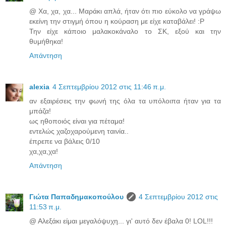
@ Χα, χα, χα... Μαράκι απλά, ήταν ότι πιο εύκολο να γράψω
εκείνη την στιγμή όπου η κούραση με είχε καταβάλει! :P
Την είχε κάποιο μαλακοκάναλο το ΣΚ, εξού και την
θυμήθηκα!
Απάντηση
alexia
4 Σεπτεμβρίου 2012 στις 11:46 π.μ.
αν εξαιρέσεις την φωνή της όλα τα υπόλοιπα ήταν για τα
μπάζα!
ως ηθοποιός είναι για πέταμα!
εντελώς χαζοχαρούμενη ταινία..
έπρεπε να βάλεις 0/10
χα,χα,χα!
Απάντηση
Γιώτα Παπαδημακοπούλου
4 Σεπτεμβρίου 2012 στις
11:53 π.μ.
@ Αλεξάκι είμαι μεγαλόψυχη... γι' αυτό δεν έβαλα 0! LOL!!!