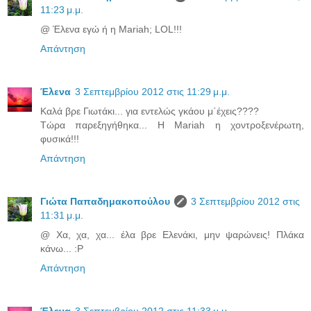
11:23 μ.μ.
@ Έλενα εγώ ή η Mariah; LOL!!!
Απάντηση
Έλενα
3 Σεπτεμβρίου 2012 στις 11:29 μ.μ.
Καλά βρε Γιωτάκι... για εντελώς γκάου μ΄έχεις????
Τώρα παρεξηγήθηκα... Η Mariah η χοντροξενέρωτη,
φυσικά!!!
Απάντηση
Γιώτα Παπαδημακοπούλου
3 Σεπτεμβρίου 2012 στις
11:31 μ.μ.
@ Χα, χα, χα... έλα βρε Ελενάκι, μην ψαρώνεις! Πλάκα
κάνω... :P
Απάντηση