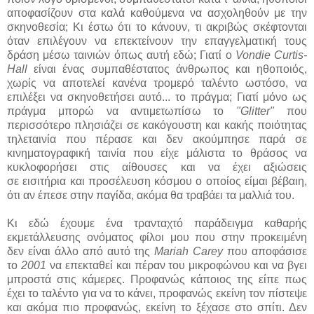
αποφασίζουν στα καλά καθούμενα να ασχοληθούν με την
σκηνοθεσία; Κι έστω ότι το κάνουν, τι ακριβώς σκέφτονται
όταν επιλέγουν να επεκτείνουν την επαγγελματική τους
δράση μέσω ταινιών όπως αυτή εδώ; Γιατί ο
Vondie Curtis-
Hall
είναι ένας συμπαθέστατος άνθρωπος και ηθοποιός,
χωρίς να αποτελεί κανένα τρομερό ταλέντο ωστόσο, να
επιλέξει να σκηνοθετήσει αυτό... το πράγμα; Γιατί μόνο ως
πράγμα μπορώ να αντιμετωπίσω το
"Glitter"
που
περισσότερο πλησιάζει σε κακόγουστη και κακής ποιότητας
τηλεταινία που πέρασε και δεν ακούμπησε παρά σε
κινηματογραφική ταινία που είχε μάλιστα το θράσος να
κυκλοφορήσει στις αίθουσες και να έχει αξιώσεις
σε εισιτήρια και προσέλευση κόσμου ο οποίος είμαι βέβαιη,
ότι αν έπεσε στην παγίδα, ακόμα θα τραβάει τα μαλλιά του.
Κι εδώ έχουμε ένα τρανταχτό παράδειγμα καθαρής
εκμετάλλευσης ονόματος φίλοι μου που στην προκειμένη
δεν είναι άλλο από αυτό της
Mariah Carey
που αποφάσισε
το
2001
να επεκταθεί και πέραν του μικροφώνου και να βγει
μπροστά στις κάμερες. Προφανώς κάποιος της είπε πως
έχει το ταλέντο για να το κάνει, προφανώς εκείνη τον πίστεψε
και ακόμα πιο προφανώς, εκείνη το ξέχασε στο σπίτι. Δεν