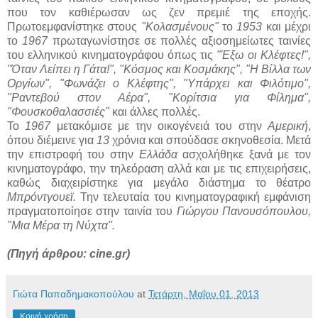
που τον καθιέρωσαν ως ζεν πρεμιέ της εποχής.
Πρωτοεμφανίστηκε στους
"Κολασμένους"
το
1953
και μέχρι
το
1967
πρωταγωνίστησε σε πολλές αξιοσημείωτες ταινίες
του ελληνικού κινηματογράφου όπως τις
"Έξω οι Κλέφτες!",
"Όταν Λείπει η Γάτα!", "Κόσμος και Κοσμάκης", "Η Βίλλα των
Οργίων", "Φωνάζει ο Κλέφτης", "Υπάρχει και Φιλότιμο",
"Ραντεβού στον Αέρα", "Κορίτσια για Φίλημα",
"Φουσκοθαλασσιές"
και άλλες πολλές.
Το
1967
μετακόμισε με την οικογένειά του στην
Αμερική
,
όπου διέμεινε για
13
χρόνια και σπούδασε σκηνοθεσία. Μετά
την επιστροφή του στην
Ελλάδα
ασχολήθηκε ξανά με τον
κινηματογράφο, την τηλεόραση αλλά και με τις επιχειρήσεις,
καθώς διαχειρίστηκε για μεγάλο διάστημα το θέατρο
Μπρόντγουεϊ.
Την τελευταία του κινηματογραφική εμφάνιση
πραγματοποίησε στην ταινία του
Γιώργου Πανουσόπουλου,
"Μια Μέρα τη Νύχτα".
(Πηγή άρθρου: cine.gr)
Γιώτα Παπαδημακοπούλου
at
Τετάρτη, Μαΐου 01, 2013
Κοινή χρήση