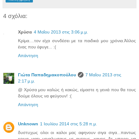
4 σχόλια:
Χρύσα
4 Μαΐου 2013 στις 3:06 μ.μ.
Κρίμα....τον είχα συνδέσει με τα παιδικά μου χρόνια.Άλλος
ένας που έφυγε... :(
Απάντηση
Γιώτα Παπαδημακοπούλου
7 Μαΐου 2013 στις
2:17 μ.μ.
@ Χρύσα μου καλώς ή κακώς, είμαστε η γενιά που θα τους
δούμε όλους να φεύγουν! :(
Απάντηση
Unknown
1 Ιουλίου 2014 στις 5:28 π.μ.
δυστυχως ολοι οι καλοι μας αφηνουν σιγα σιγα...παντως
κριμα γιατι μεγαλωσαμε με αυτους...κανεις δε μπορει να