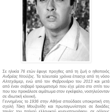
Σε ηλικία
76
ετών έφυγε προχθες από τη ζωή ο ηθοποιός
Ανδρέας Ντούζος
. Τα τελευταία χρόνια έπασχε από τη νόσο
Αλτσχάιμερ
, ενώ από τον
Φεβρουάριο
του
2013
και μετά
από έναν σοβαρό τραυματισμό που είχε μέσα στο σπίτι του
που του προκάλεσε αιμάτωμα στον εγκέφαλο, νοσηλεύονταν
σε ιδιωτική κλινική.
Γεννημένος το
1936
στην
Αθήνα
σπούδασε υποκριτική στη
σχολή
Τάκη Μουζενίδη
και πρωταγωνίστησε σε δεκάδες
ταινίες του παλιού ελληνικού κινηματογράφου, σε ρόλους