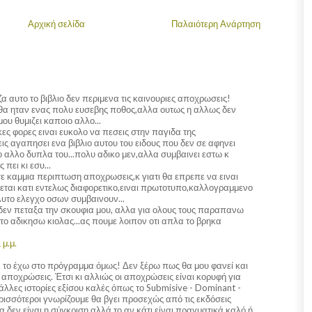
Αρχική σελίδα
Παλαιότερη Ανάρτηση
αυτο το βιβλιο δεν περιμενα τις καινουριες αποχρωσεις!
ο θα ηταν ενας πολυ ευσεβης ποθος,αλλα ουτως η αλλως δεν
ου θυμιζει καποιο αλλο...
ς φορες ειναι ευκολο να πεσεις στην παγιδα της
εις αγαπησει ενα βιβλιο αυτου του ειδους που δεν σε αφηνει
 αλλο δυπλα του...πολυ αδικο μεν,αλλα συμβαινει εστω κ
πει κι εσυ...
ι σε καμμια περιπτωση αποχρωσεις,κ γιατι θα επρεπε να ειναι
αι κατι εντελως διαφορετικο,ειναι πρωτοτυπο,καλλογραμμενο
λυτο ελεγχο οσων συμβαινουν...
α δεν πεταξα την σκουφια μου, αλλα για ολους τους παραπανω
το αδικησω κιολας...ας πουμε λοιπον οτι απλα το βρηκα
 μ.μ.
, το έχω στο πρόγραμμα όμως! Δεν ξέρω πως θα μου φανεί και
ς αποχρώσεις. Έτσι κι αλλιώς οι αποχρώσεις είναι κορυφή για
λλες ιστορίες εξίσου καλές όπως το Submisive - Dominant -
ρισσότεροι γνωρίζουμε θα βγει προσεχώς από τις εκδόσεις
 δεν είναι η σύγκριση αλλά το αν κάτι είναι πραγματικά καλό ή