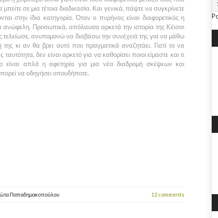
μπείτε σε μια τέτοια διαδικασία. Και γενικά, πάψτε να συγκρίνετε
P
ονται στην ίδια κατηγορία. Όταν ο πυρήνας είναι διαφορετικός η
και ανώφελη. Προσωπικά, απόλαυσα αρκετά την ιστορία της
Κέισσι
ς τελείωσε, ανυπομονώ να διαβάσω την συνέχειά της για να μάθω
 της κι αν θα βρει αυτό που πραγματικά αναζητάει. Γιατί το να
ταυτότητα, δεν είναι αρκετό για να καθορίσει ποιοι είμαστε και τι
α είναι απλά η αφετηρία για μια νέα διαδρομή σκέψεων και
μπορεί να οδηγήσει οπουδήποτε.
ιώτα Παπαδημακοπούλου
12 comments