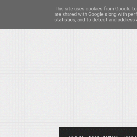
This site uses cookies from Google to 
Το μεγαλείο των Τεχ
are shared with Google along with per
statistics, and to detect and address 
Είμαστε πάντα εδώ για να μιλάμε γ