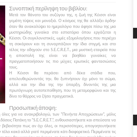
Συνοπτική περίληψη του βιβλίου:
Μετά τον θάνατο του συζύγου της, η ζωή της
Κέισσι
είναι
γεμάτη τύψεις και μοναξιά. Ο κόσμος της θα αλλάξει άρδην
όταν θα ανακαλύψει το ημερολόγιο που άφησε πίσω της μια
μυστηριώδης γυναίκα στο εστιατόριο όπου εργάζεται η
Κέισσ
ι. Οι συγκλονιστικές, ωμές εξομολογήσεις που περιέχει
τη σοκάρουν και τη συναρπάζουν την ίδια στιγμή, και στο
τέλος την οδηγούν στο
S.E.C.R.E.T.
, μια μυστική εταιρεία που
η αποστολή της είναι να βοηθάει γυναίκες να
πραγματοποιήσουν τις πιο μύχιες ερωτικές φαντασιώσεις
τους.
Η
Κέισσι
θα περάσει από δέκα στάδια που,
απελευθερώνοντάς την, θα ξυπνήσουν όχι μόνο το σώμα,
αλλά και την ίδια της την ύπαρξη, δίνοντάς της μια
πρωτόγνωρη αυτοπεποίθηση, που τη μεταμορφώνει και της
δίνει το θάρρος να ζήσει πραγματικά.
Προσωπική άποψη:
 ή όλες για να ανακριβολογώ, των
"Πενήντα Αποχρώσεων"
, μόλις
κδόσεις
Πατάκη
το
"S.E.C.R.E.T.",
ενθουσιαστήκατε και σπεύσατε να
 βεβαιότητα πως αν όχι όλες, οι περισσότερες, απογοητευτήκατε
 εν τέλει κακό αλλά γιατί περιμένατε κάτι διαφορετικό. Περιμένατε τις