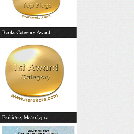
Books Category Award
Εκδόσεις Μεταίχμιο