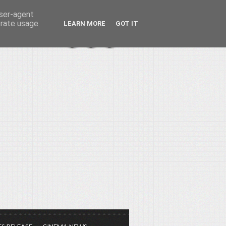
user-agent
erate usage
LEARN MORE
GOT IT