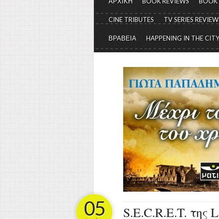
ΑΡΧΙΚΗ
BOOK REVIEWS
BOOK
CINE TRIBUTES
TV SERIES REVIEW
ΒΡΑΒΕΙΑ
HAPPENING IN THE CIT
05
S.E.C.R.E.T. της L