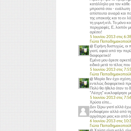
κατάλληλο για τον κάθε 
μπροστά σου - ευάλωτη 
απίστευτα ανιαρά και πο
της υπακοής και το εν λ
τη γυμνή κτλ. Το μόνο κο
περιγραφές. Ε, λοιπόν 
αρέσει!
5 Ιουνίου 2013 στις 6:38
Γιώτα Παπαδημακοπού
@ Ειρήνη δυστυχώς, οι π
γιατί, αφού από την περ
διαφορετικό!
Εμένα μου άρεσε αρκετά 
ειδικά μετά το τέλος που
5 Ιουνίου 2013 στις 7:55
Γιώτα Παπαδημακοπού
@ Μαρία δεν έχει σχέση 
εντελώς διαφορετικά πρά
Πολύ θα ήθελα όταν το 
"Λέσχη" κυκλοφόρησε μό
5 Ιουνίου 2013 στις 7:56
Χρύσα είπε...
Δεν ξέρω γιατί αλλά έχω
ενδιαφέρον αλλά από τ
αργότερα μιας και από 
6 Ιουνίου 2013 στις 10:3
Γιώτα Παπαδημακοπού
@ Χρύσα είναι καλό, εί