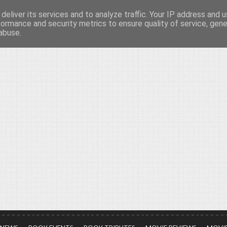
deliver its services and to analyze traffic. Your IP address and 
νών...
formance and security metrics to ensure quality of service, gen
abuse.
ια τον πολιτισμό, σε κάθε του μορφή και έκταση...