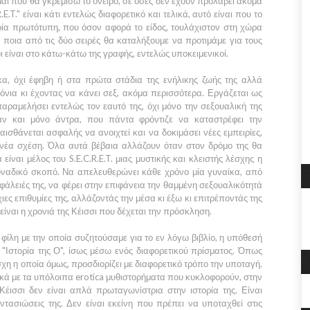
ι που θα γκρεμίσω το όνειρο, σε όσες δεν έχουν προλάβει ακόμα
.E.T."
είναι κάτι εντελώς διαφορετικό και τελικά, αυτό είναι που το
στορία πρωτότυπη, που όσον αφορά το είδος, τουλάχιστον στη χώρα
α ποια από τις δύο σειρές θα καταλήξουμε να προτιμάμε για τους
 είναι στο κάτω-κάτω της γραφής, εντελώς υποκειμενικοί.
κα, όχι έφηβη ή στα πρώτα στάδια της ενήλικης ζωής της αλλά
όνια κι έχοντας να κάνει σεξ, ακόμα περισσότερα. Εργάζεται ως
παραμελήσει εντελώς τον εαυτό της, όχι μόνο την σεξουαλική της
αν και μόνο άντρα, που πάντα φρόντιζε να καταστρέφει την
αισθάνεται ασφαλής να ανοιχτεί και να δοκιμάσει νέες εμπειρίες,
 νέα σχέση. Όλα αυτά βέβαια αλλάζουν όταν στον δρόμο της θα
 είναι μέλος του
S.E.C.R.E.T.
μιας μυστικής και κλειστής λέσχης η
μοναδικό σκοπό. Να απελευθερώνει κάθε χρόνο μία γυναίκα, από
σφάλειές της, να φέρει στην επιφάνεια την θαμμένη σεξουαλικότητά
χιες επιθυμίες της, αλλάζοντάς την μέσα κι έξω κι επιτρέποντάς της
είναι η χρονιά της
Κέισσι
που δέχεται την πρόσκληση.
ίλη με την οποία συζητούσαμε για το εν λόγω βιβλίο, η υπόθεσή
"Ιστορία της Ο",
ίσως μέσω ενός διαφορετικού πρίσματος. Όπως
λέσχη η οποία όμως, προσδιορίζει με διαφορετικό τρόπο την υποταγή.
ιτικά με τα υπόλοιπα erotica μυθιστορήματα που κυκλοφορούν, στην
Κέισσι
δεν είναι απλά πρωταγωνίστρια στην ιστορία της. Είναι
αντασιώσεις της. Δεν είναι εκείνη που πρέπει να υποταχθεί στις