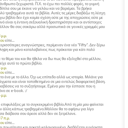
άνθρωπο ξεχωριστά. Π.Χ. το έχω πει πολλές φορές, το γυμνή
δίπλα σου με έκανε να γελάω και να βαριέμαι. Τα βρήκα
λύ τραβηγμένα αυτά τα βιβλία. Αυτές τις μέρες διαβάζω τη λέσχη
όγω βιβλίο δεν έχει καμία σχέση ούτε με της αποχρώσεις ούτε με
ινό είναι η έντονη σεξουαλική δραστηριότητα και οι αντίστοιχες
μάλλον θα σας σοκάρω αλλά προσωπικά σε γενικές γραμμές μου
 μ.μ.
λου
είπε...
ερισσότερες αναγνώστριες, περίμεναν ένα νέο "Fifty". Δεν ξέρω
ίληψη και μόνο καταλαβαίνεις πως πρόκειται για κάτι πολύ
το θέμα του και θα ήθελα να δω πως θα εξελιχθεί στο μέλλον,
 είχε αυτό το πρώτο βιβλίο.
 μ.μ.
λου
είπε...
το ένα με το άλλο. Όχι ως επίπεδο αλλά ως ιστορία. Μιλάνε για
γματα και είναι τοποθετημένο σε μια εντελώς διαφορετική βάση.
διαβάσεις να το συζητήσουμε. Εμένα μου την έσπασε που η
νο σε e-book. :/
 μ.μ.
 επιφυλάξεις με το συγκεκριμένο βιβλίο.Από τη μία μου φαίνεται
ην άλλη κάπως τραβηγμένο.Μάλλον θα το αφήσω για λίγο
όσα διάβασα σου άρεσε αλλά δεν σε ξετρέλανε.
7 π.μ.
λου
είπε...
ναι πρωτότυπο και αρκετά καλογραμμένο, διαβάζεται ευχάριστα