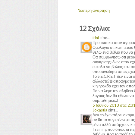
Νεότερη ανάρτηση
12 Σχόλια:
irini
είπε...
Προσωπικα οταν αγοραζα 
Ομολογω οτι κατι τετοι
θελω ενα βιβλιο που να μ
Θα συμφωνησω οτι μερικε
συγκρισης,ιδιως οταν εχ
ευκολα να βαλεις καποιο
υποσυνειδητα οπως εχεις 
Το S.E.C.R.E.T δεν εινα
αλλωστε?Διαπραγματευετ
κ η ηρωιδα εχει τον απο
Για να λεμε την αληθει
λογους δεν θα ηθελα να 
συμπαθητικο..!!
5 Ιουνίου 2013 στις 2:31
Jokastia
είπε...
Δεν το έχω πάρει ακόμα
αν θα το συγκρίνω με τι
μένα αλλά υπάρχουν κι ά
Training που όπως οι πε
Λιβάνη. Άρα το πρόβλημα