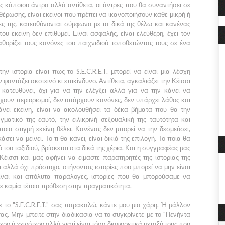
ες κάποιου άντρα αλλά αντίθετα, οι άντρες που θα συναντήσει σε
θέρωσης, είναι εκείνοι που πρέπει να ικανοποιήσουν κάθε μικρή ή
ίες της, κατευθύνονται σύμφωνα με τα δικά της θέλω και κανένας
υ εκείνη δεν επιθυμεί. Είναι ασφαλής, είναι ελεύθερη, έχει τον
θορίζει τους κανόνες του παιχνιδιού τοποθετώντας τους σε ένα
την ιστορία είναι πως το
S.E.C.R.E.T.
μπορεί να είναι μια λέσχη
 φαντάζει σκοτεινό κι επικίνδυνο. Αντίθετα, αγκαλιάζει την
Κέισσι
κατευθύνει, όχι για να την ελέγξει αλλά για να την κάνει να
χουν περιορισμοί, δεν υπάρχουν κανόνες, δεν υπάρχει λάθος και
άνει εκείνη, είναι να ακολουθήσει τα δέκα βήματα που θα την
ματικό της εαυτό, την ειλικρινή σεξουαλική της ταυτότητα και
ια στιγμή εκείνη θέλει. Κανένας δεν μπορεί να την δεσμεύσει,
σει να μείνει. Το τι θα κάνει, είναι δικιά της επιλογή. Το ποια θα
ύ του ταξιδιού, βρίσκεται στα δικά της χέρια. Και η συγγραφέας μας
Κέισσι
και μας αφήνει να είμαστε παρατηρητές της ιστορίας της
 αλλά όχι πρόστυχο, στήνοντας ιστορίες που μπορεί να μην είναι
ίναι και απόλυτα παράλογες, ιστορίες που θα μπορούσαμε να
ε καμία τέτοια πρόθεση στην πραγματικότητα.
ε το
"S.E.C.R.E.T."
σας παρακαλώ, κάντε μου μια χάρη. Ή μάλλον
σας. Μην μπείτε στην διαδικασία να το συγκρίνετε με το
"Πενήντα
τερο ή χειρότερο αλλά γιατί είναι τόσο διαφορετικά μεταξύ τους που