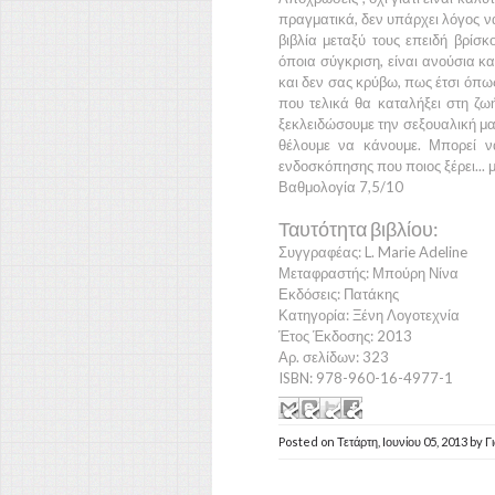
πραγματικά, δεν υπάρχει λόγος να 
βιβλία μεταξύ τους επειδή βρίσκ
όποια σύγκριση, είναι ανούσια 
και δεν σας κρύβω, πως έτσι όπω
που τελικά θα καταλήξει στη ζωή
ξεκλειδώσουμε την σεξουαλική μας 
θέλουμε να κάνουμε. Μπορεί ν
ενδοσκόπησης που ποιος ξέρει... 
Βαθμολογία 7,5/10
Ταυτότητα βιβλίου:
Συγγραφέας: L. Marie Adeline
Μεταφραστής: Μπούρη Νίνα
Εκδόσεις: Πατάκης
Κατηγορία: Ξένη Λογοτεχνία
Έτος Έκδοσης: 2013
Αρ. σελίδων: 323
ISBN: 978-960-16-4977-1
Posted on
Τετάρτη, Ιουνίου 05, 2013
by
Γ