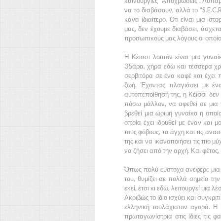
καινούργιες
"Αποχρώσεις".
Λυπάμα
να το διαβάσουν, αλλά το
"S.E.C.R
κάνει ιδιαίτερο. Ότι είναι μια ι
μας, δεν έχουμε διαβάσει, άσχετ
προσωπικούς μας λόγους οι οποίοι
Η
Κέισσι
λοιπόν είναι μια γυναί
35άρα,
χήρα εδώ και τέσσερα χρ
σερβιτόρα σε ένα καφέ και έχει 
ζωή. Έχοντας πλαγιάσει με έν
αυτοπεποίθησή της, η
Κέισσι
δεν 
πόσω μάλλον, να αφεθεί σε μια
βρεθεί μια ώριμη γυναίκα η οποία
οποία έχει ιδρυθεί με έναν και 
τους φόβους, τα άγχη και τις ανα
της και να ικανοποιήσει τις πιο μύ
να ζήσει από την αρχή. Και φέτος, 
Όπως πολύ εύστοχα ανέφερε μια φ
του, θυμίζει σε πολλά σημεία την
εκεί, έτσι κι εδώ, λειτουργεί μια 
Ακριβώς το ίδιο ισχύει και συγκρ
ελληνική τουλάχιστον αγορά. Η
πρωταγωνίστρια στις ίδιες τις φ