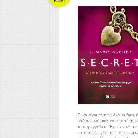
Ιουνίου
Είμαι σίγουρη πως όλοι οι fans,
μάθατε πως κυκλοφορεί από τις ε
το παραγγείλετε. Έχω λοιπόν την
και αυτό, όχι γιατί το βιβλίο είναι