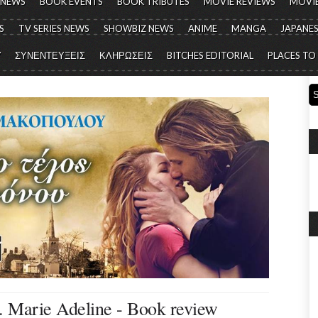
 NEWS
BOOK EVENTS
BOOK TRIBUTES
MOVIE REVIEWS
MOVIE
S
TV SERIES NEWS
SHOWBIZ NEWS
ANIME
MANGA
JAPANES
Y
ΣΥΝΕΝΤΕΥΞΕΙΣ
ΚΛΗΡΩΣΕΙΣ
BITCHES EDITORIAL
PLACES TO
. Marie Adeline - Book review