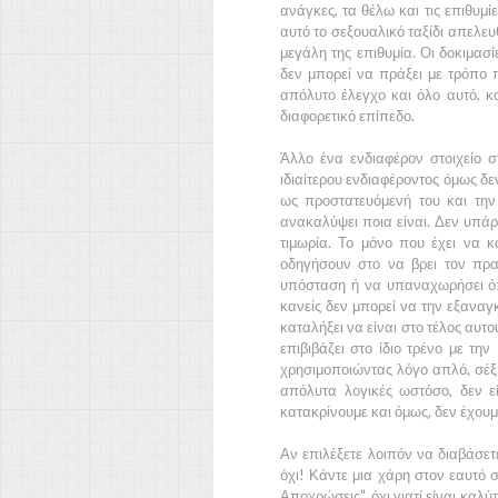
ανάγκες, τα θέλω και τις επιθυμί
αυτό το σεξουαλικό ταξίδι απελευ
μεγάλη της επιθυμία. Οι δοκιμασ
δεν μπορεί να πράξει με τρόπο πο
απόλυτο έλεγχο και όλο αυτό, κα
διαφορετικό επίπεδο.
Άλλο ένα ενδιαφέρον στοιχείο σ
ιδιαίτερου ενδιαφέροντος όμως δεν
ως προστατευόμενή του και την 
ανακαλύψει ποια είναι. Δεν υπάρ
τιμωρία. Το μόνο που έχει να κ
οδηγήσουν στο να βρει τον πραγ
υπόσταση ή να υπαναχωρήσει όπο
κανείς δεν μπορεί να την εξαναγκά
καταλήξει να είναι στο τέλος αυτο
επιβιβάζει στο ίδιο τρένο με την
χρησιμοποιώντας λόγο απλό, σέξι
απόλυτα λογικές ωστόσο, δεν ε
κατακρίνουμε και όμως, δεν έχουμ
Αν επιλέξετε λοιπόν να διαβάσετ
όχι! Κάντε μια χάρη στον εαυτό 
Αποχρώσεις",
όχι γιατί είναι καλύ