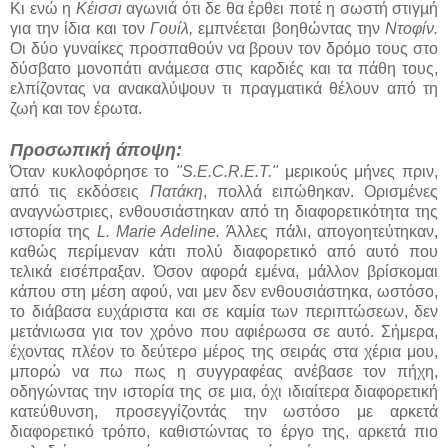
Κι ενώ η
Κέισσι
αγωνιά ότι δε θα έρθει ποτέ η σωστή στιγµή
για την ίδια και τον
Γουίλ,
εµπνέεται βοηθώντας την
Ντοφίν.
Οι δύο γυναίκες προσπαθούν να βρουν τον δρόµο τους στο
δύσβατο µονοπάτι ανάµεσα στις καρδιές και τα πάθη τους,
ελπίζοντας να ανακαλύψουν τι πραγµατικά θέλουν από τη
ζωή και τον έρωτα.
Προσωπική άποψη:
Όταν κυκλοφόρησε το
"S.E.C.R.E.T."
μερικούς μήνες πριν,
από τις εκδόσεις
Πατάκη
, πολλά ειπώθηκαν. Ορισμένες
αναγνώστριες, ενθουσιάστηκαν από τη διαφορετικότητα της
ιστορία της
L. Marie Adeline.
Άλλες πάλι, απογοητεύτηκαν,
καθώς περίμεναν κάτι πολύ διαφορετικό από αυτό που
τελικά εισέπραξαν. Όσον αφορά εμένα, μάλλον βρίσκομαι
κάπου στη μέση αφού, ναι μεν δεν ενθουσιάστηκα, ωστόσο,
το διάβασα ευχάριστα και σε καμία των περιπτώσεων, δεν
μετάνιωσα για τον χρόνο που αφιέρωσα σε αυτό. Σήμερα,
έχοντας πλέον το δεύτερο μέρος της σειράς στα χέρια μου,
μπορώ να πω πως η συγγραφέας ανέβασε τον πήχη,
οδηγώντας την ιστορία της σε μια, όχι ιδιαίτερα διαφορετική
κατεύθυνση, προσεγγίζοντάς την ωστόσο με αρκετά
διαφορετικό τρόπο, καθιστώντας το έργο της, αρκετά πιο