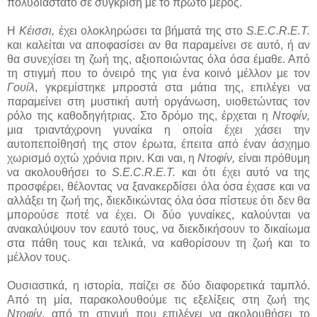
πολυδιάστατο σε σύγκριση με το πρώτο μέρος.
Η
Κέισσι,
έχει ολοκληρώσει τα βήματά της στο
S.E.C.R.E.T.
και καλείται να αποφασίσει αν θα παραμείνει σε αυτό, ή αν
θα συνεχίσει τη ζωή της, αξιοποιώντας όλα όσα έμαθε. Από
τη στιγμή που το όνειρό της για ένα κοινό μέλλον με τον
Γουίλ
, γκρεμίστηκε μπροστά στα μάτια της, επιλέγει να
παραμείνει στη μυστική αυτή οργάνωση, υιοθετώντας τον
ρόλο της καθοδηγήτριας. Στο δρόμο της, έρχεται η
Ντοφίν,
μια τριαντάχρονη γυναίκα η οποία έχει χάσει την
αυτοπεποίθησή της στον έρωτα, έπειτα από έναν άσχημο
χωρισμό οχτώ χρόνια πριν. Και ναι, η
Ντοφίν,
είναι πρόθυμη
να ακολουθήσει το
S.E.C.R.E.T.
και ότι έχει αυτό να της
προσφέρει, θέλοντας να ξανακερδίσει όλα όσα έχασε και να
αλλάξει τη ζωή της, διεκδικώντας όλα όσα πίστευε ότι δεν θα
μπορούσε ποτέ να έχει. Οι δύο γυναίκες, καλούνται να
ανακαλύψουν τον εαυτό τους, να διεκδικήσουν το δικαίωμα
στα πάθη τους και τελικά, να καθορίσουν τη ζωή και το
μέλλον τους.
Ουσιαστικά, η ιστορία, παίζει σε δύο διαφορετικά ταμπλό.
Από τη μία, παρακολουθούμε τις εξελίξεις στη ζωή της
Ντοφίν
, από τη στιγμή που επιλέγει να ακολουθήσει το