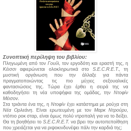
Συνοπτική περίληψη του βιβλίου:
Πληγωµένη από τον
Γουίλ,
τον εργοδότη και εραστή της, η
Κέισσι
αφιερώνεται ολοκληρωτικά στο
S.E.C.R.E.T.,
τη
µυστική οργάνωση που την άλλαξε για πάντα
πραγµατοποιώντας τις πιο µύχιες σεξουαλικές
φαντασιώσεις της. Τώρα έχει έρθει η σειρά της να
καθοδηγήσει τη νέα υποψήφια της οµάδας, την
Ντοφίν
Μέισον.
Στα τριάντα ένα της, η
Ντοφίν
έχει κατάστηµα µε ρούχα στη
Νέα Ορλεάνη
. Είναι ερωτευµένη µε τον
Μαρκ Ντρούρυ,
ντόπιο ροκ σταρ, είναι όµως πολύ ντροπαλή για να το δείξει.
Θα τη βοηθήσει το
S.E.C.R.E.T.
να βρει την αυτοπεποίθηση
που χρειάζεται για να ριψοκινδυνέψει πάλι την καρδιά της;