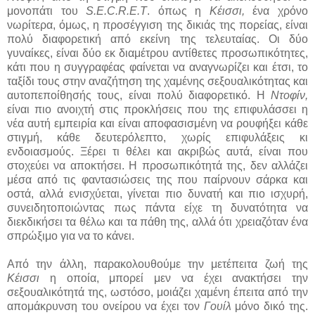
μονοπάτι του
S.E.C.R.E.T
. όπως η
Κέισσι,
ένα χρόνο
νωρίτερα, όμως, η προσέγγιση της δικιάς της πορείας, είναι
πολύ διαφορετική από εκείνη της τελευταίας. Οι δύο
γυναίκες, είναι δύο εκ διαμέτρου αντίθετες προσωπικότητες,
κάτι που η συγγραφέας φαίνεται να αναγνωρίζει και έτσι, το
ταξίδι τους στην αναζήτηση της χαμένης σεξουαλικότητας και
αυτοπεποίθησής τους, είναι πολύ διαφορετικό. Η
Ντοφίν,
είναι πιο ανοιχτή στις προκλήσεις που της επιφυλάσσει η
νέα αυτή εμπειρία και είναι αποφασισμένη να ρουφήξει κάθε
στιγμή, κάθε δευτερόλεπτο, χωρίς επιφυλάξεις κι
ενδοιασμούς. Ξέρει τι θέλει και ακριβώς αυτά, είναι που
στοχεύει να αποκτήσει. Η προσωπικότητά της, δεν αλλάζει
μέσα από τις φαντασιώσεις της που παίρνουν σάρκα και
οστά, αλλά ενισχύεται, γίνεται πιο δυνατή και πιο ισχυρή,
συνειδητοποιώντας πως πάντα είχε τη δυνατότητα να
διεκδικήσει τα θέλω και τα πάθη της, αλλά ότι χρειαζόταν ένα
σπρώξιμο για να το κάνει.
Από την άλλη, παρακολουθούμε την μετέπειτα ζωή της
Κέισσι
η οποία, μπορεί μεν να έχει ανακτήσει την
σεξουαλικότητά της, ωστόσο, μοιάζει χαμένη έπειτα από την
απομάκρυνση του ονείρου να έχει τον
Γουίλ
μόνο δικό της.