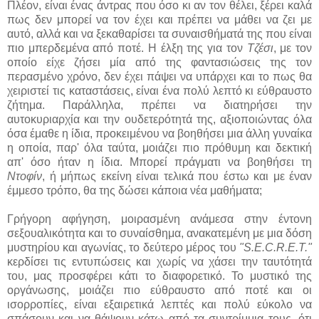
Πλέον, είναι ένας άντρας που όσο κι αν τον θέλει, ξέρει καλά
πως δεν μπορεί να τον έχει και πρέπει να μάθει να ζει με
αυτό, αλλά και να ξεκαθαρίσει τα συναισθήματά της που είναι
πιο μπερδεμένα από ποτέ. Η έλξη της για τον
Τζέσι
, με τον
οποίο είχε ζήσει μία από της φαντασιώσεις της τον
περασμένο χρόνο, δεν έχει πάψει να υπάρχει και το πως θα
χειριστεί τις καταστάσεις, είναι ένα πολύ λεπτό κι εύθραυστο
ζήτημα. Παράλληλα, πρέπει να διατηρήσει την
αυτοκυριαρχία και την ουδετερότητά της, αξιοποιώντας όλα
όσα έμαθε η ίδια, προκειμένου να βοηθήσει μια άλλη γυναίκα
η οποία, παρ' όλα ταύτα, μοιάζει πιο πρόθυμη και δεκτική
απ' όσο ήταν η ίδια. Μπορεί πράγματι να βοηθήσει τη
Ντοφίν
, ή μήπως εκείνη είναι τελικά που έστω και με έναν
έμμεσο τρόπο, θα της δώσει κάποια νέα μαθήματα;
Γρήγορη αφήγηση, μοιρασμένη ανάμεσα στην έντονη
σεξουαλικότητα και το συναίσθημα, ανακατεμένη με μια δόση
μυστηρίου και αγωνίας, το δεύτερο μέρος του
"S.E.C.R.E.T."
κερδίσει τις εντυπώσεις και χωρίς να χάσει την ταυτότητά
του, μας προσφέρει κάτι το διαφορετικό. Το μυστικό της
οργάνωσης, μοιάζει πιο εύθραυστο από ποτέ και οι
ισορροπίες, είναι εξαιρετικά λεπτές και πολύ εύκολο να
σπάσουν και να θάψουν κάτω από τα συντρίμμια τους, ότι