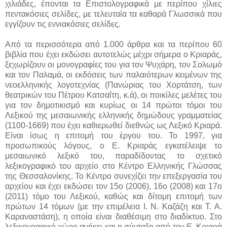
χιλιάδες, έπονται τα Επιστολογραφικά με περίπου χίλιες
πεντακόσιες σελίδες, με τελευταία τα καθαρά Γλωσσικά που
εγγίζουν τις εννιακόσιες σελίδες.
Από τα περισσότερα από 1.000 άρθρα και τα περίπου 60
βιβλία που έχει εκδώσει αυτοτελώς μέχρι σήμερα ο Κριαράς,
ξεχωρίζουν οι μονογραφίες του για τον Ψυχάρη, τον Σολωμό
και τον Παλαμά, οι εκδόσεις των παλαιότερων κειμένων της
νεοελληνικής λογοτεχνίας (Πανώριας του Χορτάτση, των
θεατρικών του Πέτρου Κατσαΐτη, κ.ά), οι ποικίλες μελέτες του
για τον δημοτικισμό και κυρίως οι 14 πρώτοι τόμοι του
Λεξικού της μεσαιωνικής ελληνικής δημώδους γραμματείας
(1100-1669) που έχει καθιερωθεί διεθνώς ως Λεξικό Κριαρά.
Είναι ίσως η επιτομή του έργου του. Το 1997, για
προσωπικούς λόγους, ο Ε. Κριαράς εγκατέλειψε το
μεσαιωνικό λεξικό του, παραδίδοντας το σχετικό
λεξικογραφικό του αρχείο στο Κέντρο Ελληνικής Γλώσσας
της Θεσσαλονίκης. Το Κέντρο συνεχίζει την επεξεργασία του
αρχείου και έχει εκδώσει τον 15ο (2006), 16ο (2008) και 17ο
(2011) τόμο του Λεξικού, καθώς και δίτομη επιτομή των
πρώτων 14 τόμων (με την επιμέλεια Ι. Ν. Καζάζη και Τ. Α.
Καραναστάση), η οποία είναι διαθέσιμη στο διαδίκτυο. Στο
λεξικογραφικό χώρο ανήκει και η σύνταξη από τον Ε. Κριαρά