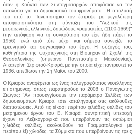
όταν η Χούντα των Συνταγματαρχών αποφάσισε να τον
απολύσει για τα δημοκρατικά του φρονήματα . Η απόλυσή
του από το Πανεπιστήμιο τον έστρεψε με μεγαλύτερη
αποφασιστικότητα στη σύνταξη του ''Λεξικού της
μεσαιωνικής ελληνικής δημώδους γραμματείας (1100-1669)''
(την απόφαση για τη συγκρότησή του είχε ήδη πάρει το
1956), ενώ από τότε μέχρι και σήμερα συνεχίζει το
ερευνητικό και συγγραφικό του έργο. Η σύζυγός του,
καθηγήτρια της ψυχοτεχνικής στη Βιομηχανική Σχολή της
Θεσσαλονίκης (σημερινό Πανεπιστήμιο Μακεδονίας),
Αικατερίνη Στριφτού-Κριαρά, με την οποία είχε παντρευτεί το
1936, απεβίωσε την 1η Μαΐου του 2000.
Ο Κριαράς αναφέρεται ως ένας πολυγραφότατος νεοέλληνας
επιστήμονας, όπως παρατηρούσε το 2008 ο Παναγιώτης
Ζιώγας: "Αν προσεγγίσουμε την παράμετρο Σελίδες των
δημοσιευμάτων Κριαρά, τότε καταλήγουμε στις ακόλουθες
διαπιστώσεις. Από τις είκοσι περίπου χιλιάδες σελίδες του
μετρημένου έργου του Ε. Κριαρά, συντριπτική υπεροχή
έχουν τα Λεξικογραφικά που υπερβαίνουν τις οκτώμισι
χιλιάδες σελίδες, ακολουθούν τα Γραμματολογικά με
περίπου έξι χιλιάδες, τα Σύμμικτα που υπερβαίνουν τις τρεις