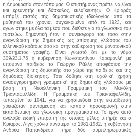
η Δημοκρατία στον τόπο μας. Ο επιστήμονας πρέπει να είναι
και ερευνητής και δάσκαλος, εκλαϊκευτής». Ο Κριαράς
υπήρξε πιστός της δημοτικιστικής ιδεολογίας από τα
μαθητικά του χρόνια, συγκεκριμένα από το 1923, και
αγωνίστηκε με όλα τα μέσα που διέθετε για τα γλωσσικά του
πιστεύω. Σημαντική ήταν η συνεισφορά του τόσο στην
αναγνώριση της δημοτικής ως επίσημης γλώσσας του
ελληνικού κράτους όσο και στην καθιέρωση του μονοτονικού
συστήματος γραφής. Είναι γνωστό ότι με το νόμο
309/23.1.76 η κυβέρνηση Κωνσταντίνου Καραμανλή με
υπουργό παιδείας το Γεώργιο Ράλλη αποφάσισε την
αναγνώριση της δημοτικής στο χώρο της παιδείας και της
δημόσιας διοίκησης. Τότε δόθηκε στη σχολική χρήση
ανασυγκροτημένη γραμματική της δημοτικής γλώσσας με
βάση τη Νεοελληνική Γραμματική του Μανόλη
Τριανταφυλλίδη. Η Γραμματική του Τριανταφυλλίδη,
τυπωμένη το 1941, για να χρησιμεύσει στην εκπαίδευση
χρειαζόταν συντόμευση και κάποια προσαρμογή στην
εκπαιδευτική και γλωσσική πραγματικότητα. Το έργο αυτό
ανέλαβε ειδική επιτροπή της οποίας μέλος υπήρξε και ο
Κριαράς. Λίγα χρόνια αργότερα, το 1981-1982, η κυβέρνηση
Ανδρέα Παπανδρέου πήρε δύο συμπληρωματικές