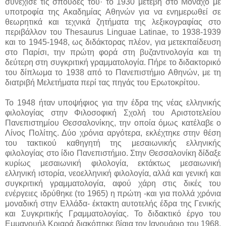
συνέχισε τις σπουδές του· το 1930 μετέβη στο Μόναχο με
υποτροφία της Ακαδημίας Αθηνών για να ενημερωθεί σε
θεωρητικά και τεχνικά ζητήματα της λεξικογραφίας στο
περιβάλλον του Thesaurus Linguae Latinae, το 1938-1939
και το 1945-1948, ως διδάκτορας πλέον, για μετεκπαίδευση
στο Παρίσι, την πρώτη φορά στη βυζαντινολογία και τη
δεύτερη στη συγκριτική γραμματολογία. Πήρε το διδακτορικό
του δίπλωμα το 1938 από το Πανεπιστήμιο Αθηνών, με τη
διατριβή Μελετήματα περί τας πηγάς του Ερωτοκρίτου.
Το 1948 ήταν υποψήφιος για την έδρα της νέας ελληνικής
φιλολογίας στην Φιλοσοφική Σχολή του Αριστοτελείου
Πανεπιστημίου Θεσσαλονίκης, την οποία όμως κατέλαβε ο
Λίνος Πολίτης. Δύο χρόνια αργότερα, εκλέχτηκε στην θέση
του τακτικού καθηγητή της μεσαιωνικής ελληνικής
φιλολογίας στο ίδιο Πανεπιστήμιο. Στην Θεσσαλονίκη δίδαξε
κυρίως μεσαιωνική φιλολογία, εκτάκτως μεσαιωνική
ελληνική ιστορία, νεοελληνική φιλολογία, αλλά και γενική και
συγκριτική γραμματολογία, αφού χάρη στις δικές του
ενέργειες ιδρύθηκε (το 1965) η πρώτη -και για πολλά χρόνια
μοναδική στην Ελλάδα- έκτακτη αυτοτελής έδρα της Γενικής
και Συγκριτικής Γραμματολογίας. Το διδακτικό έργο του
Εμμανουήλ Κριαρά διακόπηκε βίαια τον Ιανουάριο του 1968,