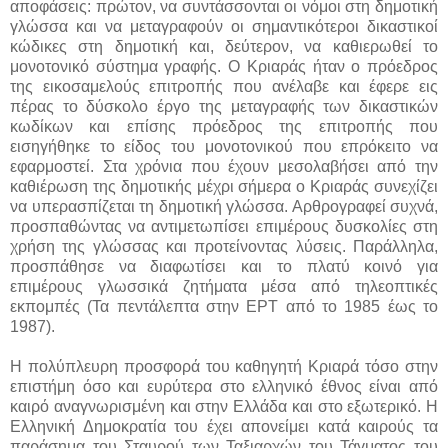
αποφάσεις: πρώτον, να συντάσσονται οι νόμοι στη δημοτική
γλώσσα και να μεταγραφούν οι σημαντικότεροι δικαστικοί
κώδικες στη δημοτική και, δεύτερον, να καθιερωθεί το
μονοτονικό σύστημα γραφής. Ο Κριαράς ήταν ο πρόεδρος
της εικοσαμελούς επιτροπής που ανέλαβε και έφερε εις
πέρας το δύσκολο έργο της μεταγραφής των δικαστικών
κωδίκων και επίσης πρόεδρος της επιτροπής που
εισηγήθηκε το είδος του μονοτονικού που επρόκειτο να
εφαρμοστεί. Στα χρόνια που έχουν μεσολαβήσει από την
καθιέρωση της δημοτικής μέχρι σήμερα ο Κριαράς συνεχίζει
να υπερασπίζεται τη δημοτική γλώσσα. Αρθρογραφεί συχνά,
προσπαθώντας να αντιμετωπίσει επιμέρους δυσκολίες στη
χρήση της γλώσσας και προτείνοντας λύσεις. Παράλληλα,
προσπάθησε να διαφωτίσει και το πλατύ κοινό για
επιμέρους γλωσσικά ζητήματα μέσα από τηλεοπτικές
εκπομπές (Τα πεντάλεπτα στην ΕΡΤ από το 1985 έως το
1987).
Η πολύπλευρη προσφορά του καθηγητή Κριαρά τόσο στην
επιστήμη όσο και ευρύτερα στο ελληνικό έθνος είναι από
καιρό αναγνωρισμένη και στην Ελλάδα και στο εξωτερικό. Η
Ελληνική Δημοκρατία του έχει απονείμει κατά καιρούς τα
παράσημα του Σταυρού των Ταξιαρχών του Τάγματος του