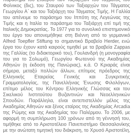
Φοίνικος (δις), του Σταυρού των Ταξιαρχών του Τάγματος
Γεωργίου Α΄ και του Ταξιάρχη του Τάγματος Τιμής. Η Γαλλία
του απένειμε το παράσημο του Ιππότη της Λεγεώνας της
Τιμής και η Ιταλία το παράσημο του Ταξιάρχη επί τιμή της
Ιταλικής Δημοκρατίας. Το 1977 για το συνολικό επιστημονικό
του έργο του απονεμήθηκε στη Βιέννη από το γερμανικό
Alfred Toepfler Stiftung το σημαντικό Βραβείο Herder, ενώ
έργα του έχουν κατά καιρούς τιμηθεί με τα βραβεία Zappas
της Γαλλίας (το διδακτορικό του), Γουλανδρή (η μονογραφία
του για το Σολωμό), Γεωργίου Φωτεινού της Ακαδημίας
Αθηνών (η έκδοση της Πανώριας), κ.ά. Ο Κριαράς είναι
σήμερα, μεταξύ πολλών άλλων, επίτιμος πρόεδρος της
Ελληνικής Εταιρείας Γενικής και Συγκριτικής
Γραμματολογίας, της Πανελλήνιας Ένωσης Φιλολόγων,
επίτιμο μέλος του Κέντρου Ελληνικής Γλώσσας και του
Σικελικού Ινστιτούτου Βυζαντινών και Νεοελληνικών
Σπουδών. Παράλληλα, είναι αντεπιστελλόν μέλος της
Ακαδημίας Αθηνών και ξένος εταίρος της Ακαδημίας Arcadia
της Ρώμης και της Ακαδημίας του Παλέρμου. Το 2006, με
αφορμή τη συμπλήρωση 100 χρόνων από τη γέννησή του,
τιμήθηκε από το Αριστοτέλειο Πανεπιστήμιο Θεσσαλονίκης
με την ανώτατη τιμητική του διάκριση, το Χρυσό Αριστοτέλη,