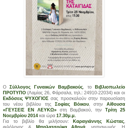
Ο
Σύλλογος Γυναικών Βαμβακούς
, το
Βιβλιοπωλείο
ΠΡΟΤΥΠΟ
(Λαμίας 26, Φάρσαλα, τηλ.: 24910-22034) και οι
Εκδόσεις ΨΥΧΟΓΙΟΣ
σας προσκαλούν στην παρουσίαση
του νέου βιβλίου της
Σοφίας Βόικου
, στην
Αίθουσα
«ΓΕΥΣΕΙΣ ΕΝ ΛΕΥΚΩ»
στη Βαμβακού, την
Τρίτη 25
Νοεμβρίου 2014
και ώρα
17.30μ.μ.
Για το βιβλίο θα μιλήσουν:
Καραγιάννης Κώστας
,
φιλόλογος &
Μπαλατσούκα Αθηνά
, νηπιαγωγός. Η