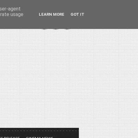
user-agent
erate usage
LEARN MORE
GOT IT