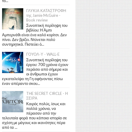
το...
ΓΛΥΚΙΑ ΚΑΤΑΣΤΡΟΦΗ
της Jamie McGuire -
Book review
Συνοπτική περίληψη του
βιβλίου: Η Άμπι
Αμπερνάθι είναι ένα καλό κορίτσι. Δεν
πίνει. Δεν βρίζει. Ντύνεται πολύ
συντηρητικά. Πιστεύει ό...
ΓΟΥΟΛ-Υ - WALL-E
Συνοπτική περίληψη του
έργου: 700 χρόνια έχουν
περάσει από σήμερα και
οι άνθρωποι έχουν
εγκαταλείψει τη Γη αφήνοντας πίσω
έναν απέραντο σκου...
THE SECRET CIRCLE - Η
ΣΕΙΡΑ
Καιρός πολύς, ίσως και
πολλά χρόνια, να
πέρασαν από την
τελευταία φορά που κάποια ιστορία σε
σχέση με μάγους και ικανότητες πέρα
από τα ...