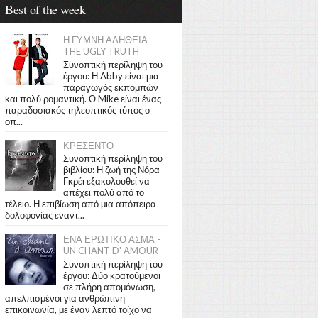
Best of the week
Η ΓΥΜΝΗ ΑΛΗΘΕΙΑ -
THE UGLY TRUTH
Συνοπτική περίληψη του
έργου: Η Abby είναι μια
παραγωγός εκπομπών
και πολύ ρομαντική. Ο Mike είναι ένας
παραδοσιακός τηλεοπτικός τύπος ο
οπ...
ΚΡΕΣΕΝΤΟ
Συνοπτική περίληψη του
βιβλίου: Η ζωή της Νόρα
Γκρέι εξακολουθεί να
απέχει πολύ από το
τέλειο. Η επιβίωση από μια απόπειρα
δολοφονίας εναντ...
ΕΝΑ ΕΡΩΤΙΚΟ ΑΣΜΑ -
UN CHANT D' AMOUR
Συνοπτική περίληψη του
έργου: Δύο κρατούμενοι
σε πλήρη απομόνωση,
απελπισμένοι για ανθρώπινη
επικοινωνία, με έναν λεπτό τοίχο να