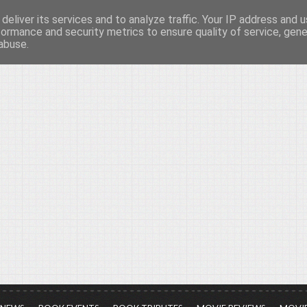
deliver its services and to analyze traffic. Your IP address and 
νών...
formance and security metrics to ensure quality of service, gen
abuse.
ια τον πολιτισμό, σε κάθε του μορφή και έκταση...