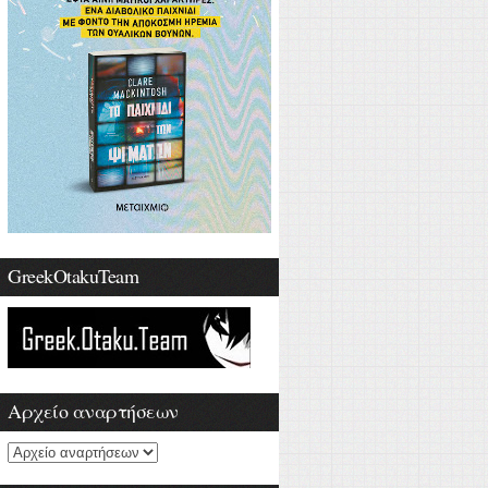
GreekOtakuTeam
Αρχείο αναρτήσεων