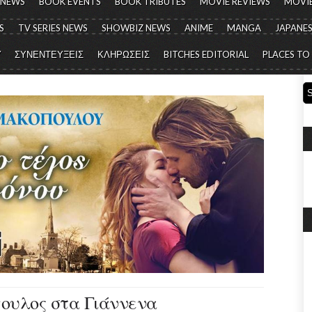
 NEWS
BOOK EVENTS
BOOK TRIBUTES
MOVIE REVIEWS
MOVIE
S
TV SERIES NEWS
SHOWBIZ NEWS
ANIME
MANGA
JAPANES
Y
ΣΥΝΕΝΤΕΥΞΕΙΣ
ΚΛΗΡΩΣΕΙΣ
BITCHES EDITORIAL
PLACES TO
ουλος στα Γιάννενα