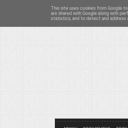
This site uses cookies from Google to 
Το μεγαλείο των Τεχ
are shared with Google along with per
statistics, and to detect and address 
Είμαστε πάντα εδώ για να μιλάμε γ