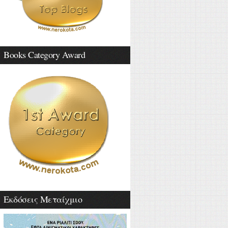
Books Category Award
Εκδόσεις Μεταίχμιο