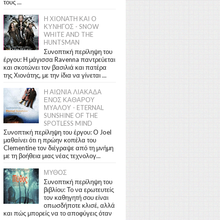
τους ...
Η ΧΙΟΝΑΤΗ ΚΑΙ Ο
ΚΥΝΗΓΟΣ - SNOW
WHITE AND THE
HUNTSMAN
Συνοπτική περίληψη του
έργου: Η μάγισσα Ravenna παντρεύεται
και σκοτώνει τον βασιλιά και πατέρα
της Χιονάτης, με την ίδια να γίνεται ...
Η ΑΙΩΝΙΑ ΛΙΑΚΑΔΑ
ΕΝΟΣ ΚΑΘΑΡΟΥ
ΜΥΑΛΟΥ - ETERNAL
SUNSHINE OF THE
SPOTLESS MIND
Συνοπτική περίληψη του έργου: Ο Joel
μαθαίνει ότι η πρώην κοπέλα του
Clementine τον διέγραψε από τη μνήμη
με τη βοήθεια μιας νέας τεχνολογ...
ΜΥΘΟΣ
Συνοπτική περίληψη του
βιβλίου: Το να ερωτευτείς
τον καθηγητή σου είναι
οπωσδήποτε κλισέ, αλλά
και πώς μπορείς να το αποφύγεις όταν