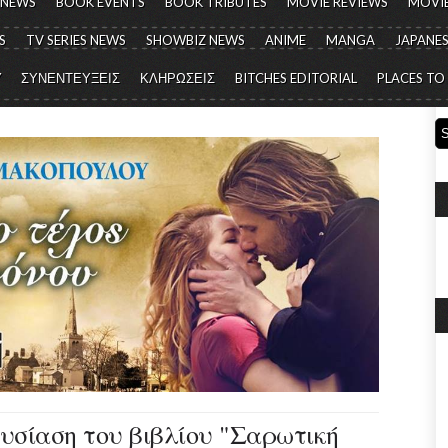
 NEWS
BOOK EVENTS
BOOK TRIBUTES
MOVIE REVIEWS
MOVIE
S
TV SERIES NEWS
SHOWBIZ NEWS
ANIME
MANGA
JAPANES
Y
ΣΥΝΕΝΤΕΥΞΕΙΣ
ΚΛΗΡΩΣΕΙΣ
BITCHES EDITORIAL
PLACES TO
ουσίαση του βιβλίου "Σαρωτική