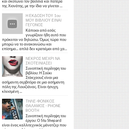
και σκοτώνει τον βασιλιά και πατέρα
της Χιονάτης, με την ίδια να γίνεται ...
Η ΕΚΔΟΣΗ ΤΟΥ 1ου
ΜΟΥ ΒΙΒΛΙΟΥ ΕΙΝΑΙ
ΓΕΓΟΝΟΣ
Κάποιοι από εσάς
γνωρίζουν ήδη αυτό που
πρόκειται να δηλώσω. Όμως τώρα που
μπορώ να το ανακοινώσω και
επίσημα... απλά δεν κρατιέμαι από χα...
ΝΕΚΡΟΣ ΜΕΧΡΙ ΝΑ
ΣΚΟΤΕΙΝΙΑΣΕΙ
Συνοπτική περίληψη του
βιβλίου: Η Σούκι
Στάκχαουζ είναι μια
ασήμαντη σερβιτόρα σε μια ασήμαντη
πόλη της Λουιζιάνας. Είναι ήσυχη,
κλεισμένη ...
ΤΗΛΕ-ΦΟΝΙΚΟΣ
ΘΑΛΑΜΟΣ - PHONE
BOOTH
Συνοπτική περίληψη του
έργου: Ο Stu Shepard
είναι ένας καλλιτεχνικός μάνατζερ που