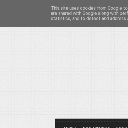
This site uses cookies from Google to 
Το μεγαλείο των Τεχ
are shared with Google along with per
statistics, and to detect and address 
Είμαστε πάντα εδώ για να μιλάμε γ