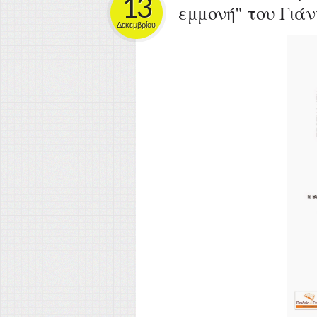
13
εμμονή" του Γιά
Δεκεμβρίου