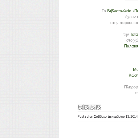
Τα
Βιβλιοπωλεία «Π
έχουν 
στην παρουσίασ
την
Τετά
στο χώ
Παλαιο
Μα
Κώστ
Πληροφο
τ
Posted on
Σάββατο, Δεκεμβρίου 13, 201