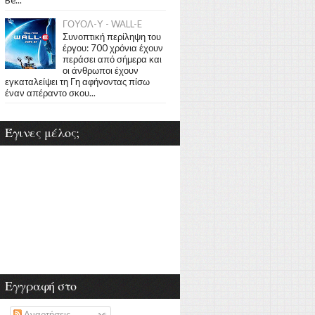
ΓΟΥΟΛ-Υ - WALL-E
Συνοπτική περίληψη του
έργου: 700 χρόνια έχουν
περάσει από σήμερα και
οι άνθρωποι έχουν
εγκαταλείψει τη Γη αφήνοντας πίσω
έναν απέραντο σκου...
Έγινες μέλος;
Εγγραφή στο
Αναρτήσεις