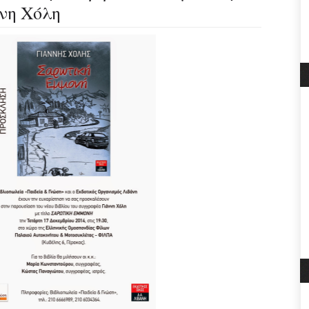
ννη Χόλη