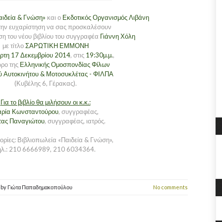
αιδεία & Γνώση»
και ο
Εκδοτικός Οργανισμός Λιβάνη
την ευχαρίστηση να σας προσκαλέσουν
η του νέου βιβλίου του συγγραφέα
Γιάννη Χόλη
με τίτλο
ΣΑΡΩΤΙΚΗ ΕΜΜΟΝΗ
ρτη 17 Δεκεμβρίου 2014
, στις
19:30μ.μ.
,
ρο της
Ελληνικής Ομοσπονδίας Φίλων
ύ Αυτοκινήτου & Μοτοσυκλέτας - ΦΙΛΠΑ
(Κυβέλης 6, Γέρακας).
Για το βιβλίο θα μιλήσουν οι κ.κ.:
ρία Κωνσταντούρου
, συγγραφέας,
ας Παναγιώτου
, συγγραφέας, ιατρός.
ρίες: Βιβλιοπωλεία «Παιδεία & Γνώση»,
ηλ.: 210 6666989, 210 6034364.
4
by
Γιώτα Παπαδημακοπούλου
No comments