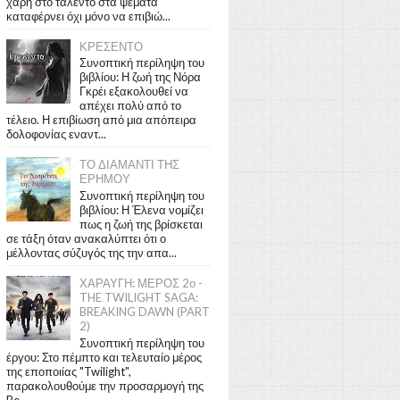
χάρη στο ταλέντο στα ψέματα
καταφέρνει όχι μόνο να επιβιώ...
ΚΡΕΣΕΝΤΟ
Συνοπτική περίληψη του
βιβλίου: Η ζωή της Νόρα
Γκρέι εξακολουθεί να
απέχει πολύ από το
τέλειο. Η επιβίωση από μια απόπειρα
δολοφονίας εναντ...
ΤΟ ΔΙΑΜΑΝΤΙ ΤΗΣ
ΕΡΗΜΟΥ
Συνοπτική περίληψη του
βιβλίου: Η Έλενα νομίζει
πως η ζωή της βρίσκεται
σε τάξη όταν ανακαλύπτει ότι ο
μέλλοντας σύζυγός της την απα...
ΧΑΡΑΥΓΗ: ΜΕΡΟΣ 2ο -
THE TWILIGHT SAGA:
BREAKING DAWN (PART
2)
Συνοπτική περίληψη του
έργου: Στο πέμπτο και τελευταίο μέρος
της εποποιίας "Twilight",
παρακολουθούμε την προσαρμογή της
Be...