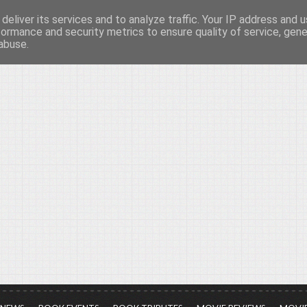
deliver its services and to analyze traffic. Your IP address and 
νών...
formance and security metrics to ensure quality of service, gen
abuse.
ια τον πολιτισμό, σε κάθε του μορφή και έκταση...