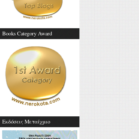
Books Category Award
Εκδόσεις Μεταίχμιο