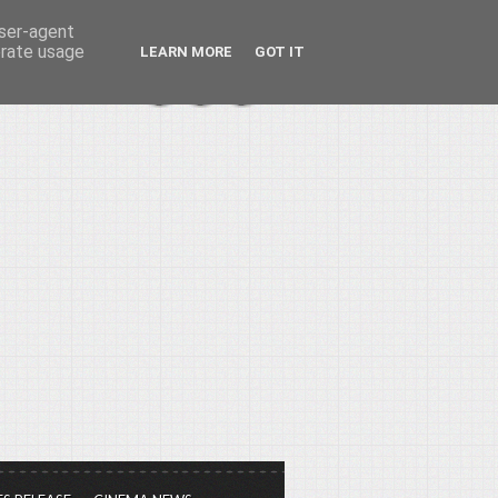
user-agent
erate usage
LEARN MORE
GOT IT