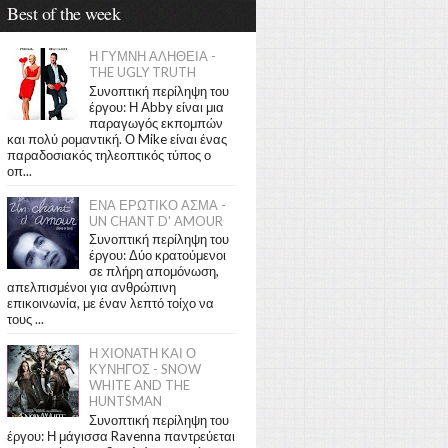
Best of the week
Η ΓΥΜΝΗ ΑΛΗΘΕΙΑ -
THE UGLY TRUTH
Συνοπτική περίληψη του
έργου: Η Abby είναι μια
παραγωγός εκπομπών
και πολύ ρομαντική. Ο Mike είναι ένας
παραδοσιακός τηλεοπτικός τύπος ο
οπ...
ΕΝΑ ΕΡΩΤΙΚΟ ΑΣΜΑ -
UN CHANT D' AMOUR
Συνοπτική περίληψη του
έργου: Δύο κρατούμενοι
σε πλήρη απομόνωση,
απελπισμένοι για ανθρώπινη
επικοινωνία, με έναν λεπτό τοίχο να
τους ...
Η ΧΙΟΝΑΤΗ ΚΑΙ Ο
ΚΥΝΗΓΟΣ - SNOW
WHITE AND THE
HUNTSMAN
Συνοπτική περίληψη του
έργου: Η μάγισσα Ravenna παντρεύεται