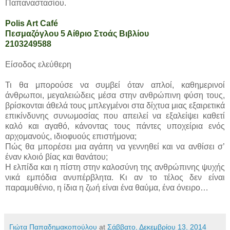
Παπαναστασίου.
Polis Art Café
Πεσμαζόγλου 5 Αίθριο Στοάς Βιβλίου
2103249588
Είσοδος ελεύθερη
Τι θα μπορούσε να συμβεί όταν απλοί, καθημερινοί
άνθρωποι, μεγαλειώδεις μέσα στην ανθρώπινη φύση τους,
βρίσκονται άθελά τους μπλεγμένοι στα δίχτυα μιας εξαιρετικά
επικίνδυνης συνωμοσίας που απειλεί να εξαλείψει καθετί
καλό και αγαθό, κάνοντας τους πάντες υποχείρια ενός
αρχομανούς, ιδιο­φυούς επιστήμονα;
Πώς θα μπορέσει μια αγάπη να γεννηθεί και να ανθίσει σ’
έναν κλοιό βίας και θανάτου;
Η ελπίδα και η πίστη στην καλοσύνη της ανθρώ­πινης ψυχής
νικά εμπόδια ανυπέρβλητα. Κι αν το τέλος δεν είναι
παραμυθένιο, η ίδια η ζωή είναι έ­να θαύμα, ένα όνειρο…
Γιώτα Παπαδημακοπούλου
at
Σάββατο, Δεκεμβρίου 13, 2014