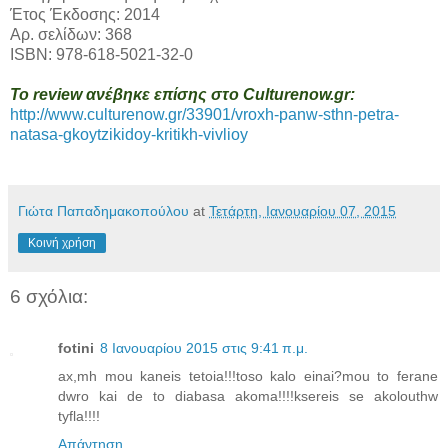
Έτος Έκδοσης: 2014
Αρ. σελίδων: 368
ISBN: 978-618-5021-32-0
Το review ανέβηκε επίσης στο Culturenow.gr:
http://www.culturenow.gr/33901/vroxh-panw-sthn-petra-
natasa-gkoytzikidoy-kritikh-vivlioy
Γιώτα Παπαδημακοπούλου
at
Τετάρτη, Ιανουαρίου 07, 2015
Κοινή χρήση
6 σχόλια:
fotini
8 Ιανουαρίου 2015 στις 9:41 π.μ.
ax,mh mou kaneis tetoia!!!toso kalo einai?mou to ferane
dwro kai de to diabasa akoma!!!!ksereis se akolouthw
tyfla!!!!
Απάντηση