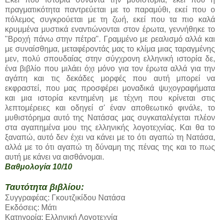
πραγματικότητα παντρεύεται με το παραμύθι, εκεί που ο
πόλεμος συγκρούεται με τη ζωή, εκεί που τα πιο καλά
κρυμμένα μυστικά εναντιώνονται στον έρωτα, γεννήθηκε το
"Βροχή πάνω στην πέτρα". Γραμμένο με ρεαλισμό αλλά και
με συναίσθημα, μεταφέροντάς μας το κλίμα μιας ταραγμένης
μεν, πολύ σπουδαίας στην σύγχρονη ελληνική ιστορία δε,
ένα βιβλίο που μιλάει όχι μόνο για τον έρωτα αλλά για την
αγάπη και τις δεκάδες μορφές που αυτή μπορεί να
εκφραστεί, που μας προσφέρει μοναδικά ψυχογραφήματα
και μια ιστορία κεντημένη με τέχνη που κρίνεται στις
λεπτομέρειες και οδηγεί σ' έναν αποθεωτικό φινάλε, το
μυθιστόρημα αυτό της Νατάσας μας συγκαταλέγεται πλέον
στα αγαπημένα μου της ελληνικής λογοτεχνίας. Και θα το
ξαναπώ, αυτό δεν έχει να κάνει με το ότι αγαπώ τη Νατάσα,
αλλά με το ότι αγαπώ τη δύναμη της πένας της και το πως
αυτή με κάνει να αισθάνομαι.
Βαθμολογία 10/10
Ταυτότητα βιβλίου:
Συγγραφέας: Γκουτζικίδου Νατάσα
Εκδόσεις: Μάτι
Κατηγορία: Ελληνική Λογοτεχνία