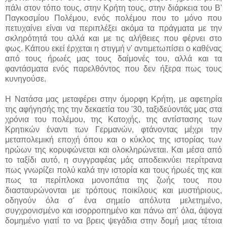
πάλι στον τόπο τους, στην Κρήτη τους, στην διάρκεια του Β'
Παγκοσμίου Πολέμου, ενός πολέμου που το μόνο που
πετυχαίνει είναι να περιπλέξει ακόμα τα πράγματα με την
σκληρότητά του αλλά και με τις αλήθειες που φέρνει στο
φως. Κάπου εκεί έρχεται η στιγμή ν' αντιμετωπίσει ο καθένας
από τους ήρωές μας τους δαίμονές του, αλλά και τα
φαντάσματα ενός παρελθόντος που δεν ήξερα πως τους
κυνηγούσε.
Η Νατάσα μας μεταφέρει στην όμορφη Κρήτη, με αφετηρία
της αφήγησής της την δεκαετία του '30, ταξιδεύοντάς μας στα
χρόνια του πολέμου, της Κατοχής, της αντίστασης των
Κρητικών έναντι των Γερμανών, φτάνοντας μέχρι την
μεταπολεμική εποχή όπου και ο κύκλος της ιστορίας των
ηρώων της κορυφώνεται και ολοκληρώνεται. Και μέσα από
το ταξίδι αυτό, η συγγραφέας μάς αποδεικνύει περίτρανα
πως γνωρίζει πολύ καλά την ιστορία και τους ήρωές της και
πως τα περίπλοκα μονοπάτια της ζωής τους που
διασταυρώνονται με τρόπους ποικίλους και μυστήριους,
οδηγούν όλα σ' ένα σημείο απόλυτα μελετημένο,
συγχρονισμένο και ισορροπημένο και πάνω απ' όλα, άψογα
δομημένο γιατί το να βρεις ψεγάδια στην δομή μιας τέτοια