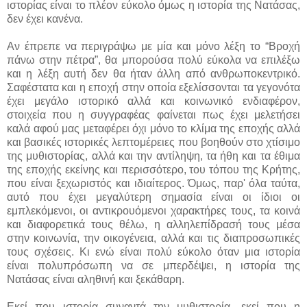
ιστορίας είναι το πλέον εύκολο όμως η ιστορία της Νατάσας,
δεν έχει κανένα.
Αν έπρεπε να περιγράψω με μία και μόνο λέξη το “Βροχή
πάνω στην πέτρα”, θα μπορούσα πολύ εύκολα να επιλέξω
και η λέξη αυτή δεν θα ήταν άλλη από ανθρωποκεντρικό.
Σαφέστατα και η εποχή στην οποία εξελίσσονται τα γεγονότα
έχει μεγάλο ιστορικό αλλά και κοινωνικό ενδιαφέρον,
στοιχεία που η συγγραφέας φαίνεται πως έχει μελετήσει
καλά αφού μας μεταφέρει όχι μόνο το κλίμα της εποχής αλλά
και βασικές ιστορικές λεπτομέρειες που βοηθούν στο χτίσιμο
της μυθιστορίας, αλλά και την αντίληψη, τα ήθη και τα έθιμα
της εποχής εκείνης και περισσότερο, του τόπου της Κρήτης,
που είναι ξεχωριστός και ιδιαίτερος. Όμως, παρ' όλα ταύτα,
αυτό που έχει μεγαλύτερη σημασία είναι οι ίδιοι οι
εμπλεκόμενοι, οι αντικρουόμενοι χαρακτήρες τους, τα κοινά
και διαφορετικά τους θέλω, η αλληλεπίδρασή τους μέσα
στην κοινωνία, την οικογένεια, αλλά και τις διαπροσωπικές
τους σχέσεις. Κι ενώ είναι πολύ εύκολο όταν μια ιστορία
είναι πολυπρόσωπη να σε μπερδέψει, η ιστορία της
Νατάσας είναι αληθινή και ξεκάθαρη.
Εκεί που ιστορία συναντά την μυθιστορία, εκεί που η