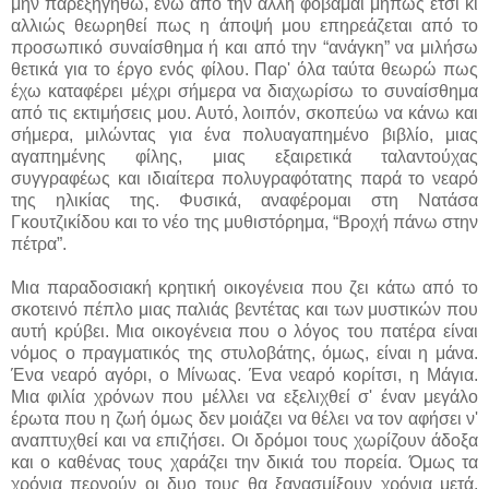
μην παρεξηγηθώ, ενώ από την άλλη φοβάμαι μήπως έτσι κι
αλλιώς θεωρηθεί πως η άποψή μου επηρεάζεται από το
προσωπικό συναίσθημα ή και από την “ανάγκη” να μιλήσω
θετικά για το έργο ενός φίλου. Παρ' όλα ταύτα θεωρώ πως
έχω καταφέρει μέχρι σήμερα να διαχωρίσω το συναίσθημα
από τις εκτιμήσεις μου. Αυτό, λοιπόν, σκοπεύω να κάνω και
σήμερα, μιλώντας για ένα πολυαγαπημένο βιβλίο, μιας
αγαπημένης φίλης, μιας εξαιρετικά ταλαντούχας
συγγραφέως και ιδιαίτερα πολυγραφότατης παρά το νεαρό
της ηλικίας της. Φυσικά, αναφέρομαι στη Νατάσα
Γκουτζικίδου και το νέο της μυθιστόρημα, “Βροχή πάνω στην
πέτρα”.
Μια παραδοσιακή κρητική οικογένεια που ζει κάτω από το
σκοτεινό πέπλο μιας παλιάς βεντέτας και των μυστικών που
αυτή κρύβει. Μια οικογένεια που ο λόγος του πατέρα είναι
νόμος ο πραγματικός της στυλοβάτης, όμως, είναι η μάνα.
Ένα νεαρό αγόρι, ο Μίνωας. Ένα νεαρό κορίτσι, η Μάγια.
Μια φιλία χρόνων που μέλλει να εξελιχθεί σ' έναν μεγάλο
έρωτα που η ζωή όμως δεν μοιάζει να θέλει να τον αφήσει ν'
αναπτυχθεί και να επιζήσει. Οι δρόμοι τους χωρίζουν άδοξα
και ο καθένας τους χαράζει την δικιά του πορεία. Όμως τα
χρόνια περνούν οι δυο τους θα ξανασμίξουν χρόνια μετά,