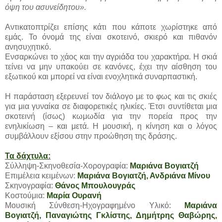
όψη του ασυνείδητου».
Αντικατοπτρίζει επίσης κάτι που κάποτε χωρίστηκε από
εμάς. Το όνομά της είναι σκοτεινό, σκιερό και πιθανόν
ανησυχητικό.
Ενσαρκώνει το χάος και την αγριάδα του χαρακτήρα. Η σκιά
τείνει να μην υπακούει σε κανόνες, έχει την αίσθηση του
εξωτικού και μπορεί να είναι ενοχλητικά συναρπαστική.
Η παράσταση εξερευνεί τον διάλογο με το φως και τις σκιές
για μια γυναίκα σε διαφορετικές ηλικίες. Έτσι συντίθεται μια
σκοτεινή (ίσως) κωμωδία για την πορεία προς την
ενηλικίωση – και μετά. Η μουσική, η κίνηση και ο λόγος
συμβάλλουν εξίσου στην προώθηση της δράσης.
Τα δάχτυλα:
Σύλληψη-Σκηνοθεσία-Χορογραφία:
Μαριάνα Βογιατζή
Επιμέλεια κειμένων:
Μαριάνα Βογιατζή, Ανδριάνα Μίνου
Σκηνογραφία:
Θάνος Μπουλουγράς
Κοστούμια:
Μαρία Ουρανή
Μουσική Σύνθεση-Ηχογραφημένο Υλικό:
Μαριάνα
Βογιατζή, Παναγιώτης Γκλίστης, Δημήτρης Θαβώρης,