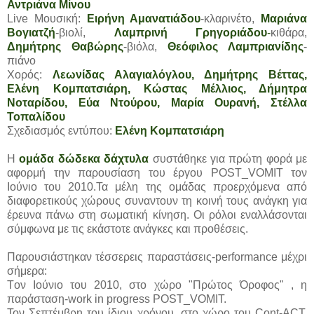
Αντριάνα Μίνου
Live Μουσική:
Ειρήνη Αμανατιάδου
-κλαρινέτο,
Μαριάνα
Βογιατζή
-βιολί,
Λαμπρινή Γρηγοριάδου
-
κιθάρα,
Δημήτρης Θαβώρης
-βιόλα,
Θεόφιλος Λαμπριανίδης
-
πιάνο
Χορός:
Λεωνίδας Αλαγιαλόγλου, Δημήτρης Βέττας,
Ελένη Κομπατσιάρη, Κώστας Μέλλιος, Δήμητρα
Νοταρίδου, Εύα Ντούρου, Μαρία Ουρανή, Στέλλα
Τοπαλίδου
Σχεδιασμός εντύπου:
Ελένη Κομπατσιάρη
Η
ομάδα δώδεκα δάχτυλα
συστάθηκε για πρώτη φορά με
αφορμή την παρουσίαση του έργου POST_VOMIT τον
Ιούνιο του 2010.Τα μέλη της ομάδας προερχόμενα από
διαφορετικούς χώρους συναντουν τη κοινή τους ανάγκη για
έρευνα πάνω στη σωματική κίνηση. Οι ρόλοι εναλλάσονται
σύμφωνα με τις εκάστοτε ανάγκες και προθέσεις.
Παρουσιάστηκαν τέσσερεις παραστάσεις-performance μέχρι
σήμερα:
Tον Ιούνιο του 2010, στο χώρο "Πρώτος Όροφος" , η
παράσταση-work in progress POST_VOMIT.
Τον Σεπτέμβρη του ίδιου χρόνου, στο χώρο του Cont-ACT,