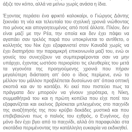
άξιζε τον κόπο, αλλά να μείνω χωρίς ανάσα η ίδια.
Έχοντας περάσει ένα φρικτό καλοκαίρι, ο Γιώργος Δάντης
ξεκινάει τη νέα και τελευταία του σχολική χρονιά νιώθοντας
πιο μόνος και απογοητευμένος από ποτέ άλλοτε. Πλέον, δεν
είναι μαζί με την Ρέα, την οποία και δεν έχει πάψει να
αγαπάει σαν τρελός παρά που υποκρίνεται το αντίθετο, ο
κολλητός του Νικ έχει εξαφανιστεί στον Καναδά χωρίς να
έχει διατηρήσει την παραμικρή επικοινωνία μαζί του, ενώ οι
γονείς του συνεχίζουν να συμπεριφέρονται σαν να μην
υπάρχει, έχοντας ωστόσο περιορίσει τις ελευθερίες του μετά
τα γεγονότα της προηγούμενης χρονιά που πήραν
μεγαλύτερη διάσταση απ' όσο ο ίδιος περίμενε, ενώ το
μέλλον του μάλλον προβλέπεται δυσοίωνο απ' όποια οπτική
σκοπιά και αν το κοιτάξει. Κι εκεί που πιστεύει πως τα
πράγματα δεν μπορούν να γίνουν χειρότερα, η Νίκη,
συμμαθήτριά του και η πρώτη κοπέλα που είχε ποτέ του
εξαφανίζεται και εκείνος βρίσκεται μπλεγμένος στο παιχνίδι
της αναζήτησής της που κρύβει δεκάδες μυστικά και που
επιβεβαιώνει πως ο παλιός του εχθρός, ο Ευγένιος, όχι
μόνο δεν έχει βγει από το παιχνίδι, αλλά ότι παραφυλάει στα
σκοτάδια περιμένοντας την κατάλληλη ευκαιρία να εκδικηθεί.