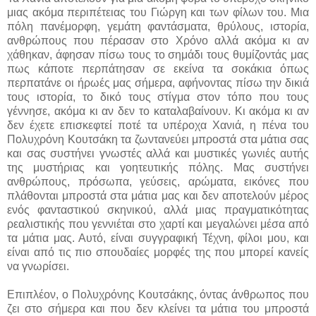
μιας ακόμα περιπέτειας του Γιώργη και των φίλων του. Μια
πόλη πανέμορφη, γεμάτη φαντάσματα, θρύλους, ιστορία,
ανθρώπους που πέρασαν στο Χρόνο αλλά ακόμα κι αν
χάθηκαν, άφησαν πίσω τους το σημάδι τους θυμίζοντάς μας
πως κάποτε περπάτησαν σε εκείνα τα σοκάκια όπως
περπατάνε οι ήρωές μας σήμερα, αφήνοντας πίσω την δικιά
τους ιστορία, το δικό τους στίγμα στον τόπο που τους
γέννησε, ακόμα κι αν δεν το καταλαβαίνουν. Κι ακόμα κι αν
δεν έχετε επισκεφτεί ποτέ τα υπέροχα Χανιά, η πένα του
Πολυχρόνη Κουτσάκη τα ζωντανεύει μπροστά στα μάτια σας
και σας συστήνει γνωστές αλλά και μυστικές γωνιές αυτής
της μυστήριας και γοητευτικής πόλης. Μας συστήνει
ανθρώπους, πρόσωπα, γεύσεις, αρώματα, εικόνες που
πλάθονται μπροστά στα μάτια μας και δεν αποτελούν μέρος
ενός φανταστικού σκηνικού, αλλά μιας πραγματικότητας
ρεαλιστικής που γεννιέται στο χαρτί και μεγαλώνει μέσα από
τα μάτια μας. Αυτό, είναι συγγραφική Τέχνη, φίλοι μου, και
είναι από τις πιο σπουδαίες μορφές της που μπορεί κανείς
να γνωρίσει.
Επιπλέον, ο Πολυχρόνης Κουτσάκης, όντας άνθρωπος που
ζει στο σήμερα και που δεν κλείνει τα μάτια του μπροστά