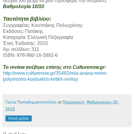
δέσμιά του μέχρι να μου προσφέρει την λύτρωση.
Βαθμολογία 10/10
Ταυτότητα βιβλίου:
Συγγραφέας: Κουτσάκης Πολυχρόνης
Εκδόσεις: Πατάκης
Κατηγορία: Ελληνική Πεζογραφία
Έτος Έκδοσης: 2015
Αρ. σελίδων: 311
ISBN: 978-960-16-5892-6
Το review ανέβηκε επίσης στο Culturenow.gr:
http://www.culturenow.gr/35482/mia-anasa-mono-
polyxronhs-koytsakhs-kritikh-vivlioy
Γιώτα Παπαδημακοπούλου
at
Παρασκευή, Φεβρουαρίου 20,
2015
Κοινή χρήση