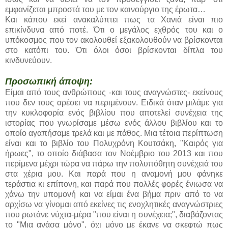
εμφανίζεται μπροστά του με τον καινούργιο της έρωτα…
Και κάπου εκεί ανακαλύπτει πως τα Χανιά είναι πιο
επικίνδυνα από ποτέ. Ότι ο μεγάλος εχθρός του και ο
υπόκοσμος που τον ακολουθεί εξακολουθούν να βρίσκονται
στο κατόπι του. Ότι όλοι όσοι βρίσκονται δίπλα του
κινδυνεύουν.
Προσωπική άποψη:
Είμαι από τους ανθρώπους -και τους αναγνώστες- εκείνους
που δεν τους αρέσει να περιμένουν. Ειδικά όταν μιλάμε για
την κυκλοφορία ενός βιβλίου που αποτελεί συνέχεια της
ιστορίας που γνωρίσαμε μέσω ενός άλλου βιβλίου και το
οποίο αγαπήσαμε τρελά και με πάθος. Μια τέτοια περίπτωση
είναι και το βιβλίο του Πολυχρόνη Κουτσάκη, "Καιρός για
ήρωες", το οποίο διάβασα τον Νοέμβριο του 2013 και που
περίμενα μέχρι τώρα να πάρω την πολυπόθητη συνέχειά του
στα χέρια μου. Και παρά που η αναμονή μου φάνηκε
τεράστια κι επίπονη, και παρά που πολλές φορές ένιωσα να
χάνω την υπομονή και να είμαι ένα βήμα πριν από το να
αρχίσω να γίνομαι από εκείνες τις ενοχλητικές αναγνώστριες
που ρωτάνε νύχτα-μέρα "που είναι η συνέχεια;", διαβάζοντας
το "Μια ανάσα μόνο", όχι μόνο με έκανε να σκεφτώ πως