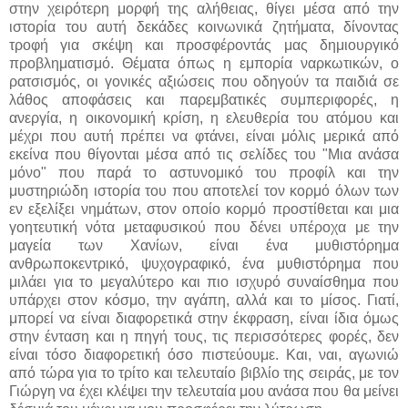
στην χειρότερη μορφή της αλήθειας, θίγει μέσα από την
ιστορία του αυτή δεκάδες κοινωνικά ζητήματα, δίνοντας
τροφή για σκέψη και προσφέροντάς μας δημιουργικό
προβληματισμό. Θέματα όπως η εμπορία ναρκωτικών, ο
ρατσισμός, οι γονικές αξιώσεις που οδηγούν τα παιδιά σε
λάθος αποφάσεις και παρεμβατικές συμπεριφορές, η
ανεργία, η οικονομική κρίση, η ελευθερία του ατόμου και
μέχρι που αυτή πρέπει να φτάνει, είναι μόλις μερικά από
εκείνα που θίγονται μέσα από τις σελίδες του "Μια ανάσα
μόνο" που παρά το αστυνομικό του προφίλ και την
μυστηριώδη ιστορία του που αποτελεί τον κορμό όλων των
εν εξελίξει νημάτων, στον οποίο κορμό προστίθεται και μια
γοητευτική νότα μεταφυσικού που δένει υπέροχα με την
μαγεία των Χανίων, είναι ένα μυθιστόρημα
ανθρωποκεντρικό, ψυχογραφικό, ένα μυθιστόρημα που
μιλάει για το μεγαλύτερο και πιο ισχυρό συναίσθημα που
υπάρχει στον κόσμο, την αγάπη, αλλά και το μίσος. Γιατί,
μπορεί να είναι διαφορετικά στην έκφραση, είναι ίδια όμως
στην ένταση και η πηγή τους, τις περισσότερες φορές, δεν
είναι τόσο διαφορετική όσο πιστεύουμε. Και, ναι, αγωνιώ
από τώρα για το τρίτο και τελευταίο βιβλίο της σειράς, με τον
Γιώργη να έχει κλέψει την τελευταία μου ανάσα που θα μείνει