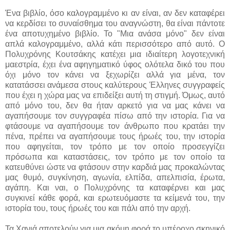
Ένα βιβλίο, όσο καλογραμμένο κι αν είναι, αν δεν καταφέρει
να κερδίσει το συναίσθημα του αναγνώστη, θα είναι πάντοτε
ένα αποτυχημένο βιβλίο. Το "Μια ανάσα μόνο" δεν είναι
απλά καλογραμμένο, αλλά κάτι περισσότερο από αυτό. Ο
Πολυχρόνης Κουτσάκης κατέχει μια ιδιαίτερη λογοτεχνική
μαεστρία, έχει ένα αφηγηματικό ύφος ολότελα δικό του που
όχι μόνο τον κάνει να ξεχωρίζει αλλά για μένα, τον
κατατάσσει ανάμεσα στους καλύτερους Έλληνες συγγραφείς
που έχει η χώρα μας να επιδείξει αυτή τη στιγμή. Όμως, αυτό
από μόνο του, δεν θα ήταν αρκετό για να μας κάνει να
αγαπήσουμε τον συγγραφέα πίσω από την ιστορία. Για να
φτάσουμε να αγαπήσουμε τον άνθρωπο που κρατάει την
πένα, πρέπει να αγαπήσουμε τους ήρωές του, την ιστορία
που αφηγείται, τον τρόπο με τον οποίο προσεγγίζει
πρόσωπα και καταστάσεις, τον τρόπο με τον οποίο τα
κατευθύνει ώστε να φτάσουν στην καρδιά μας προκαλώντας
μας θυμό, συγκίνηση, αγωνία, ελπίδα, απελπισία, έρωτα,
αγάπη. Και ναι, ο Πολυχρόνης τα καταφέρνει και μας
συγκινεί κάθε φορά, και ερωτευόμαστε τα κείμενά του, την
ιστορία του, τους ήρωές του και πάλι από την αρχή.
Τα Χανιά αποτελούν για μια ακόμη φορά το υπέροχο σκηνικό