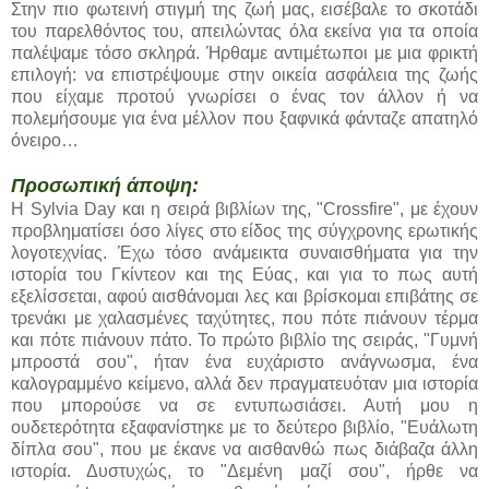
Στην πιο φωτεινή στιγμή της ζωή μας, εισέβαλε το σκοτάδι
του παρελθόντος του, απειλώντας όλα εκείνα για τα οποία
παλέψαμε τόσο σκληρά. Ήρθαμε αντιμέτωποι με μια φρικτή
επιλογή: να επιστρέψουμε στην οικεία ασφάλεια της ζωής
που είχαμε προτού γνωρίσει ο ένας τον άλλον ή να
πολεμήσουμε για ένα μέλλον που ξαφνικά φάνταζε απατηλό
όνειρο…
Προσωπική άποψη:
Η Sylvia Day και η σειρά βιβλίων της, "Crossfire", με έχουν
προβληματίσει όσο λίγες στο είδος της σύγχρονης ερωτικής
λογοτεχνίας. Έχω τόσο ανάμεικτα συναισθήματα για την
ιστορία του Γκίντεον και της Εύας, και για το πως αυτή
εξελίσσεται, αφού αισθάνομαι λες και βρίσκομαι επιβάτης σε
τρενάκι με χαλασμένες ταχύτητες, που πότε πιάνουν τέρμα
και πότε πιάνουν πάτο. Το πρώτο βιβλίο της σειράς, "Γυμνή
μπροστά σου", ήταν ένα ευχάριστο ανάγνωσμα, ένα
καλογραμμένο κείμενο, αλλά δεν πραγματευόταν μια ιστορία
που μπορούσε να σε εντυπωσιάσει. Αυτή μου η
ουδετερότητα εξαφανίστηκε με το δεύτερο βιβλίο, "Ευάλωτη
δίπλα σου", που με έκανε να αισθανθώ πως διάβαζα άλλη
ιστορία. Δυστυχώς, το "Δεμένη μαζί σου", ήρθε να