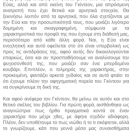
Εύας, αλλά και από εκείνη του Γκίντεον, μια απρόσμενη
ανατροπή που έχει θετικά και αρνητικά στοιχεία. Θα
ξεκινήσω λοιπόν από τα αρνητικά, που όλα σχετίζονται με
την Εύα και την προσωπικότητά τους, που μοιάζει λιγότερο
δομημένη και σκιαγραφημένη, σύμφωνα με τα
χαρακτηριστικά του προφίλ της που έχουμε στη διάθεσή μας,
περισσότερο από κάθε άλλη φορά. Ναι, η Εύα είναι
ενοχλητική και αυτό οφείλεται στο ότι είναι υπερβολική ως
προς τις αντιδράσεις της, αφού αυτές δεν δικαιολογούνται
επαρκώς, όσο και αν προσπαθήσουμε να αναλύσουμε την
ψυχοσύνθεσή της, που μοιάζει σαν ένα μπερδεμένο
κουβάρι. Επιπλέον, ο τολμηρός της χαρακτήρας, στην
προκειμένη, φαντάζει αρκετά χυδαίος και σε αυτό φταίει το
ότι έχουμε πλέον την αφηγηματική πορεία του Γκίντεον για
να συγκρίνουμε τη δική της.
Και αφού ανέφερα τον Γκίντεον, θα μείνω σε αυτόν και στο
θετικό σκέλος του βιβλίου. Για πρώτη φορά, αισθάνθηκα ως
αναγνώστρια πως ήρθα πραγματικά κοντά σε έναν
χαρακτήρα που μέχρι χθες, με άφηνε σχεδόν αδιάφορη.
Πλέον, δεν υποθέτουμε το πως νιώθει ή το τι σκέφτεται, αλλά
το γνωρίζουμε, κάτι που γεννά μέσα μας συναισθήματα