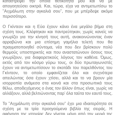
καταστρέψει την όποια θετικότητά μου και να με
απογοητεύσει οικτρά. Και, τώρα, είχα να αντιμετωπίσω το
"Αιχμάλωτη στην αγκαλιά σου", που με μπέρδεψε ακόμα
περισσότερο.
Ο Γκίντεον και η Εύα έχουν κάνει ένα μεγάλο βήμα στη
σχέση τους. Κλέφτηκαν και παντρεύτηκαν, χωρίς κανείς να
γνωρίζει για την κίνησή τους αυτή, ανακοινώνοντας έναν
αρραβώνα και μια επίσημη γαμήλια τελετή που θα
πραγματοποιηθεί σύντομα, νέα που δεν βρίσκουν πολύ
θερμούς υποστηρικτές και που αναστατώνουν όσους τους
γνωρίζουν, για διαφορετικούς λόγους τον καθένα. Όμως,
εκτός από τον κόσμο γύρω τους, οι δύο πρωταγωνιστές
έχουν να αντιμετωπίσουν το σκοτάδι του παρελθόντος του
Γκίντεον, το οποίο εμφανίζεται όλο και συχνότερα
απειλώντας όσα έχουν χτίσει, αλλά και το να βρουν μία
ισορροπία ανάμεσα στα κοινά και στα προσωπικά τους
θέλω, αποδεχόμενος ο ένας τον άλλον όπως είναι, χωρίς να
αλλάξουν, αλλά βελτιώνοντας παρ' όλα ταύτα τον εαυτό τους.
Το "Αιχμάλωτη στην αγκαλιά σου" έχει μια ιδιαιτερότητα σε
σχέση με τα τρία προηγούμενα βιβλία της σειράς. Η
αφήγηση της ιστορίας δεν γίνεται μόνο από την μεριά της