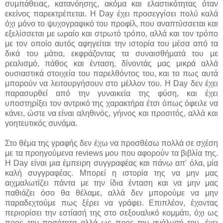
συμπάθειας, κατανόησης, ακόμα και ελαστικότητας όταν
εκείνος παρεκτρέπεται. Η Day έχει προσεγγίσει πολύ καλά
όχι μόνο το ψυχογραφικό του προφίλ, που αναπτύσσεται και
εξελίσσεται με ωραίο και στρωτό τρόπο, αλλά και τον τρόπο
με τον οποίο αυτός αφηγείται την ιστορία του μέσα από τα
δικά του μάτια, εκφράζοντας τα συναισθήματά του με
ρεαλισμό, πάθος και ένταση, δίνοντάς μας μικρά αλλά
ουσιαστικά στοιχεία του παρελθόντος του, και το πως αυτά
μπορούν να λειτουργήσουν στο μέλλον του. Η Day δεν έχει
παρασυρθεί από την γυναικεία της φύση, και έχει
υποστηρίξει τον αντρικό της χαρακτήρα έτσι όπως όφειλε να
κάνει, ώστε να είναι αληθινός, γήινος και προσιτός, αλλά και
γοητευτικός συνάμα.
Στο θέμα της γραφής δεν έχω να προσθέσω πολλά σε σχέση
με τα προηγούμενα reviews μου που αφορούν τα βιβλία της.
Η Day είναι μια έμπειρη συγγραφέας και πάνω απ' όλα, μία
καλή συγγραφέας. Μπορεί η ιστορία της να μην μας
αιχμαλωτίζει πάντα με την ίδια ένταση και να μην μας
παθιάζει όσο θα θέλαμε, αλλά δεν μπορούμε να μην
παραδεχτούμε πως ξέρει να γράφει. Επιπλέον, έχοντας
περιορίσει την εστίασή της στο σεξουαλικό κομμάτι, όχι ως
προς την ποσότητα αλλά ως προς την ανάλυσή του, έχει