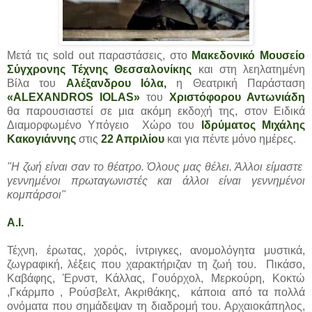
Μετά τις sold out παραστάσεις, στο
Μακεδονικό Μουσείο
Σύγχρονης Τέχνης Θεσσαλονίκης
και στη λεηλατημένη
Βίλα του
Αλέξανδρου Ιόλα,
η Θεατρική Παράσταση
«ALEXANDROS IOLAS»
του
Χριστόφορου Αντωνιάδη
θα παρουσιαστεί σε μια ακόμη εκδοχή της, στον Ειδικά
Διαμορφωμένο Υπόγειο Χώρο του
Ιδρύματος Μιχάλης
Κακογιάννης
στις
22 Απριλίου
και για πέντε μόνο ημέρες.
"Η ζωή είναι σαν το θέατρο. Όλους μας θέλει. Άλλοι είμαστε
γεννημένοι πρωταγωνιστές και άλλοι είναι γεννημένοι
κομπάρσοι"
A.I.
Τέχνη, έρωτας, χορός, ίντριγκες, ανομολόγητα μυστικά,
ζωγραφική, λέξεις που χαρακτήριζαν τη ζωή του. Πικάσο,
Καβάφης, Έρνστ, Κάλλας, Γουόρχολ, Μερκούρη, Κοκτώ
,Γκάρμπο , Ρούσβελτ, Ακριθάκης, κάποια από τα πολλά
ονόματα που σημάδεψαν τη διαδρομή του. Αρχαιοκάπηλος,