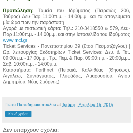
Προπώληση:
Ταμεία του Ιδρύματος (Πειραιώς 206,
Ταύρος) Δευ-Παρ 11:00π.μ. - 14:00μ.μ. και τα απογεύματα
μία ώρα πριν την παράσταση
Αγορά με πιστωτική κάρτα: Τηλ.: 210-3418550 & 579, Δευ-
Παρ 11:00π.μ. - 14:00μ.μ. και στην Ιστοσελίδα του Ιδρύματος
www.mcf.gr
Ticket Services - Πανεπιστημίου 39 (Στοά Πεσματζόγλου) |
Ωρ. λειτουργίας Εκδοτηρίων Ticket Services: Δευ. & Τετ.
09:00π.μ. - 17:00μ.μ., Τρ., Πεμ. & Παρ. 09:00π.μ. - 20:00μ.μ.,
Σαβ. 10:00π.μ. - 14:00μ.μ.
Καταστήματα Forthnet (Πειραιά, Καλλιθέας (Θησέως),
Αιγάλεω, Συντάγματος, Γλυφάδας, Αμαρουσίου, Αγίου
Δημητρίου, Νέας Σμύρνης)
Γιώτα Παπαδημακοπούλου
at
Τετάρτη, Απριλίου 15, 2015
Κοινή χρήση
Δεν υπάρχουν σχόλια: