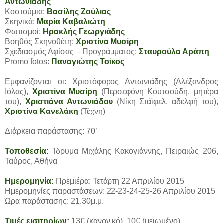
Αντωνιάδης
Κοστούμια:
Βασίλης Ζούλιας
Σκηνικά:
Μαρία Καβαλιώτη
Φωτισμοί:
Ηρακλής Γεωργιάδης
Βοηθός Σκηνοθέτη:
Χριστίνα Μυσίρη
Σχεδιασμός Αφίσας – Προγράμματος:
Σταυρούλα Αράπη
Promo fotos:
Παναγιώτης Τσίκος
Εμφανίζονται οι: Χριστόφορος Αντωνιάδης (Αλέξανδρος
Ιόλας),
Χριστίνα Μυσίρη
(Περσεφόνη Κουτσούδη, μητέρα
του),
Χριστιάνα Αντωνιάδου
(Νίκη Στάϊφελ, αδελφή του),
Χριστίνα Κανελάκη
(Τέχνη)
Διάρκεια παράστασης: 70’
Τοποθεσία:
Ίδρυμα Μιχάλης Κακογιάννης, Πειραιώς 206,
Ταύρος, Αθήνα
Ημερομηνία:
Πρεμιέρα: Τετάρτη 22 Απριλίου 2015
Ημερομηνίες παραστάσεων: 22-23-24-25-26 Απριλίου 2015
Ώρα παράστασης: 21.30μ.μ.
Τιμές εισιτηρίων:
13€ (κανονικό), 10€ (μειωμένο)