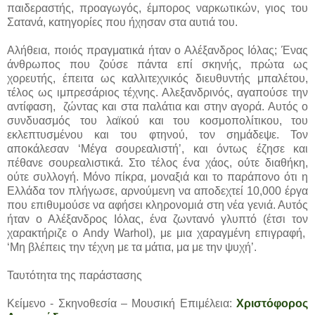
παιδεραστής, προαγωγός, έμπορος ναρκωτικών, γιος του
Σατανά, κατηγορίες που ήχησαν στα αυτιά του.
Αλήθεια, ποιός πραγματικά ήταν ο Αλέξανδρος Ιόλας; Ένας
άνθρωπος που ζούσε πάντα επί σκηνής, πρώτα ως
χορευτής, έπειτα ως καλλιτεχνικός διευθυντής μπαλέτου,
τέλος ως ιμπρεσάριος τέχνης. Αλεξανδρινός, αγαπούσε την
αντίφαση, ζώντας και στα παλάτια και στην αγορά. Αυτός ο
συνδυασμός του λαϊκού και του κοσμοπολίτικου, του
εκλεπτυσμένου και του φτηνού, τον σημάδεψε. Τον
αποκάλεσαν ‘Μέγα σουρεαλιστή’, και όντως έζησε και
πέθανε σουρεαλιστικά. Στο τέλος ένα χάος, ούτε διαθήκη,
ούτε συλλογή. Μόνο πίκρα, μοναξιά και το παράπονο ότι η
Ελλάδα τον πλήγωσε, αρνούμενη να αποδεχτεί 10,000 έργα
που επιθυμούσε να αφήσει κληρονομιά στη νέα γενιά. Αυτός
ήταν ο Αλέξανδρος Ιόλας, ένα ζωντανό γλυπτό (έτσι τον
χαρακτήριζε ο Andy Warhol), με μια χαραγμένη επιγραφή,
‘Μη βλέπεις την τέχνη με τα μάτια, μα με την ψυχή’.
Ταυτότητα της παράστασης
Κείμενο - Σκηνοθεσία – Μουσική Επιμέλεια:
Χριστόφορος