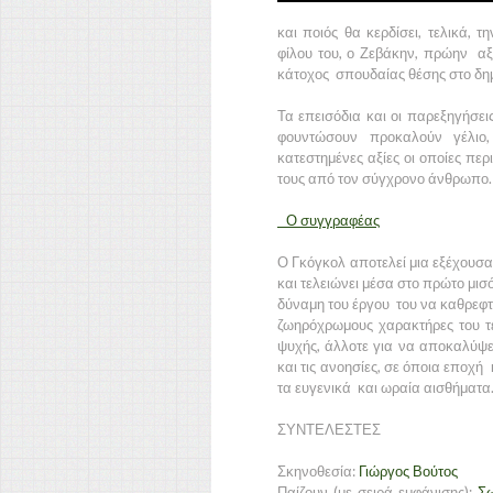
και ποιός θα κερδίσει, τελικά, 
φίλου του, ο Ζεβάκην, πρώην αξι
κάτοχος σπουδαίας θέσης στο δη
Τα επεισόδια και οι παρεξηγήσει
φουντώσουν προκαλούν γέλιο
κατεστημένες αξίες οι οποίες πε
τους από τον σύγχρονο άνθρωπο.
Ο συγγραφέας
Ο Γκόγκολ αποτελεί μια εξέχουσα 
και τελειώνει μέσα στο πρώτο μισ
δύναμη του έργου του να καθρεφτί
ζωηρόχρωμους χαρακτήρες του τ
ψυχής, άλλοτε για να αποκαλύψει
και τις ανοησίες, σε όποια εποχή
τα ευγενικά και ωραία αισθήματ
ΣΥΝΤΕΛΕΣΤΕΣ
Σκηνοθεσία
:
Γιώργος Βούτος
Παίζουν (με σειρά εμφάνισης):
Σω