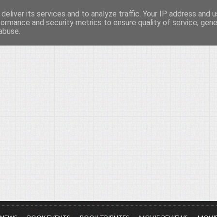
deliver its services and to analyze traffic. Your IP address and 
νών...
formance and security metrics to ensure quality of service, gen
abuse.
ια τον πολιτισμό, σε κάθε του μορφή και έκταση...