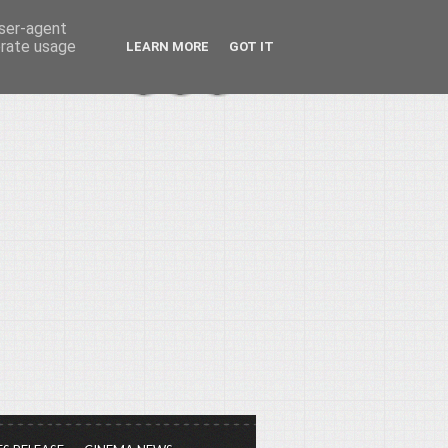
user-agent
erate usage
LEARN MORE
GOT IT