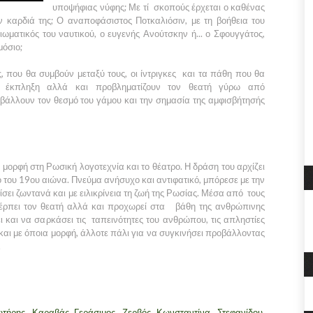
υποψήφιας νύφης; Με τί σκοπούς έρχεται ο καθένας
την καρδιά της; Ο αναποφάσιστος Ποτκαλιόσιν, με τη βοήθεια του
ωματικός του ναυτικού, ο ευγενής Ανούτσκην ή... ο Σφουγγάτος,
μόσιο;
ς, που θα συμβούν μεταξύ τους, οι ίντριγκες και τα πάθη που θα
, έκπληξη αλλά και προβληματίζουν τον θεατή γύρω από
ριβάλλουν τον θεσμό του γάμου και την σημασία της αμφισβήτησής
μορφή στη Ρωσική λογοτεχνία και το θέατρο. Η δράση του αρχίζει
ό του 19ου αιώνα. Πνεύμα ανήσυχο και αντιφατικό, μπόρεσε με την
σει ζωντανά και με ειλικρίνεια τη ζωή της Ρωσίας. Μέσα από τους
έρπει τον θεατή αλλά και προχωρεί στα βάθη της ανθρώπινης
 και να σαρκάσει τις ταπεινότητες του ανθρώπου, τις απληστίες
 και με όποια μορφή, άλλοτε πάλι για να συγκινήσει προβάλλοντας
α.
τήρης Καραβάς, Γεράσιμος Ζερβός, Κωνσταντίνα Στεφανίδου,