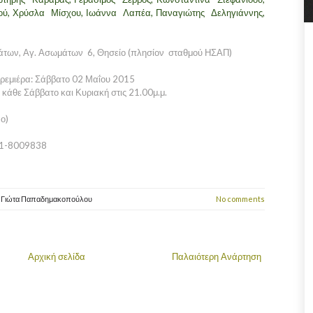
νού, Χρύσλα Μίσχου, Ιωάννα Λαπέα, Παναγιώτης Δεληγιάννης,
ων, Αγ. Ασωμάτων 6, Θησείο (πλησίον σταθμού ΗΣΑΠ)
ρεμιέρα: Σάββατο 02 Μαΐου 2015
κάθε Σάββατο και Κυριακή στις 21.00μ.μ.
ο)
11-8009838
y
Γιώτα Παπαδημακοπούλου
No comments
Αρχική σελίδα
Παλαιότερη Ανάρτηση