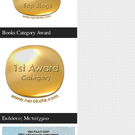
Books Category Award
Εκδόσεις Μεταίχμιο