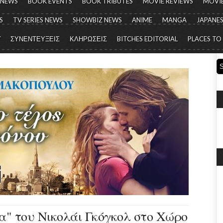
 NEWS
BOOK EVENTS
BOOK TRIBUTES
MOVIE REVIEWS
MOVIE
S
TV SERIES NEWS
SHOWBIZ NEWS
ANIME
MANGA
JAPANES
Y
ΣΥΝΕΝΤΕΥΞΕΙΣ
ΚΛΗΡΩΣΕΙΣ
BITCHES EDITORIAL
PLACES TO
" του Νικολάι Γκόγκολ στο Χώρο