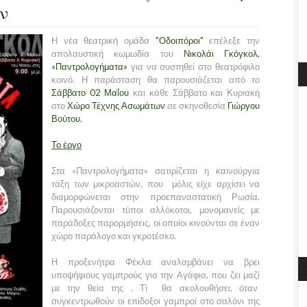
ν
Η νέα θεατρική ομάδα
"Οδοιπόροι"
επέλεξε την
απολαυστική κωμωδία του
Νικολάι Γκόγκολ,
«Παντρολογήματα»
για να συστηθεί στο θεατρόφιλο
κοινό. Η παράσταση θα παρουσιάζεται από το
Σάββατο 02 Μαΐου
και κάθε Σάββατο και Κυριακή
στο
Χώρο Τέχνης Ασωμάτων
σε σκηνοθεσία
Γιώργου
Βούτου.
Το έργο
Στα «Παντρολογήματα» σατιρίζεται η καινούργια
τάξη των μικροαστών, που μόλις είχε αρχίσει να
διαμορφώνεται στην προεπαναστατική Ρωσία.
Παρουσιάζονται τύποι αλλόκοτοι, μονομανείς με
παράδοξες παρορμήσεις, οι οποίοι κινούνται σε έναν
χώρο παράλογο και γκροτέσκο.
Η προξενήτρα Φέκλα αναλαμβάνει να βρει
υποψήφιους γαμπρούς για την Αγάφια, που ζει μαζί
με την θεία της . Τί θα ακολουθήσει, όταν
συγκεντρωθούν οι επίδοξοι γαμπροί στο σαλόνι της