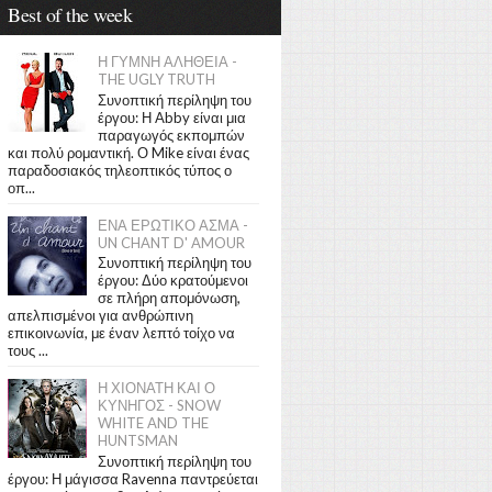
Best of the week
Η ΓΥΜΝΗ ΑΛΗΘΕΙΑ -
THE UGLY TRUTH
Συνοπτική περίληψη του
έργου: Η Abby είναι μια
παραγωγός εκπομπών
και πολύ ρομαντική. Ο Mike είναι ένας
παραδοσιακός τηλεοπτικός τύπος ο
οπ...
ΕΝΑ ΕΡΩΤΙΚΟ ΑΣΜΑ -
UN CHANT D' AMOUR
Συνοπτική περίληψη του
έργου: Δύο κρατούμενοι
σε πλήρη απομόνωση,
απελπισμένοι για ανθρώπινη
επικοινωνία, με έναν λεπτό τοίχο να
τους ...
Η ΧΙΟΝΑΤΗ ΚΑΙ Ο
ΚΥΝΗΓΟΣ - SNOW
WHITE AND THE
HUNTSMAN
Συνοπτική περίληψη του
έργου: Η μάγισσα Ravenna παντρεύεται