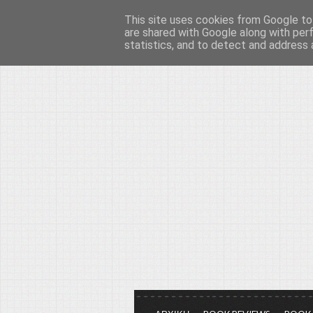
This site uses cookies from Google to 
Το μεγαλείο των Τεχ
are shared with Google along with per
statistics, and to detect and address 
Είμαστε πάντα εδώ για να μιλάμε γ