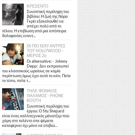
ΚΡΕΣΕΝΤΟ
Συνοπτική περίληψη του
βιβλίου: Η ζωή της Νόρα
Γκρέι εξακολουθεί να
απέχει πολύ από το
τέλειο. Η επιβίωση από μια απόπειρα
δολοφονίας εναντ...
ΟΙ ΠΙΟ SEXY ΑΝΤΡΕΣ
ΤΟΥ HOLLYWOOD -
ΜΕΡΟΣ 2ο
Οι alternative: - Johnny
Depp: Δεν εκπροσωπεί
του κλασσικούς ωραίους σε καμία
περίπτωση όμως έχει αυτό το κάτι. Πείτε
το τύπο, πείτε τ...
ΤΗΛΕ-ΦΟΝΙΚΟΣ
ΘΑΛΑΜΟΣ - PHONE
BOOTH
Συνοπτική περίληψη του
έργου: Ο Stu Shepard
είναι ένας καλλιτεχνικός μάνατζερ που
χάρη στο ταλέντο στα ψέματα
καταφέρνει όχι μόνο να επιβιώ...