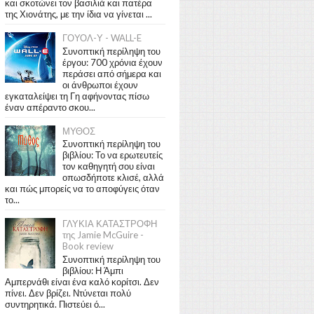
και σκοτώνει τον βασιλιά και πατέρα
της Χιονάτης, με την ίδια να γίνεται ...
ΓΟΥΟΛ-Υ - WALL-E
Συνοπτική περίληψη του
έργου: 700 χρόνια έχουν
περάσει από σήμερα και
οι άνθρωποι έχουν
εγκαταλείψει τη Γη αφήνοντας πίσω
έναν απέραντο σκου...
ΜΥΘΟΣ
Συνοπτική περίληψη του
βιβλίου: Το να ερωτευτείς
τον καθηγητή σου είναι
οπωσδήποτε κλισέ, αλλά
και πώς μπορείς να το αποφύγεις όταν
το...
ΓΛΥΚΙΑ ΚΑΤΑΣΤΡΟΦΗ
της Jamie McGuire -
Book review
Συνοπτική περίληψη του
βιβλίου: Η Άμπι
Αμπερνάθι είναι ένα καλό κορίτσι. Δεν
πίνει. Δεν βρίζει. Ντύνεται πολύ
συντηρητικά. Πιστεύει ό...