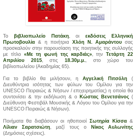
Το
βιβλιοπωλείο Πατάκη
, οι
εκδόσεις Ελληνική
Πρωτοβουλία
& η ποιήτρια
Χλόη Ν. Αμαράντου
σας
προσκαλούν στην παρουσίαση της ποιητικής της συλλογής
με τίτλο
«Με τη φωνή της καρδιάς»
, την
Τετάρτη 22
Απριλίου 2015
, στις
18.30μ.μ.
, στο χώρο του
βιβλιοπωλείου (Ακαδημίας 65).
Για το βιβλίο θα μιλήσουν, η
Αγγελική Πιτσόλη
(
Διευθύντρια ισότητας των φύλων του Ομίλου για την
UNESCO Πειραιώς & Νήσων / επιχειρηματίας) η οποία θα
συντονίσει & την εκδήλωση & ο
Κώστας Βενετσάνος
(
Διεύθυνση Φεστιβάλ Μουσικής & Λόγου του Ομίλου για την
UNESCO Πειραιώς & Νήσων).
Ποιήματα θα διαβάσουν οι ηθοποιοί
Σωτηρία Κίσσα
&
Λίλιαν Σαρατσιώτη
, μαζί τους ο
Νίκος Αυλωνίτης
(Δημόσιες σχέσεις).