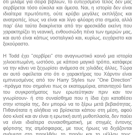
ότι μιλάμε για σειρά βιβλίων, το ευτυχισμένο τέλος δεν μας
σερβίρεται τόσο εύκολα και άμεσα. Ναι, η ιστορία δεν είναι
ιδιαίτερα πρωτότυπη, ούτε κρύβει μεγάλες εκπλήξεις και
ανατροπές, ίσως να είναι και λίγο φλύαρη στα σημεία, αλλά
παρ' όλα ταύτα διακρίνεται από την φρεσκάδα εκείνη που
χαρακτηρίζει τη νεανική, ενθουσιώδη πένα των ημερών μας,
και αυτό είναι κάπως νοσταλγικό και, κυρίως, ευχάριστο και
ξεκούραστο.
Η Todd έχει "σερβίρει" στο αναγνωστικό κοινό μια ιστορία
χιλιοειπωμένη, ωστόσο, με κάποιο μαγικό τρόπο, κατάφερε
να την κάνει να ξεχωρίσει ανάμεσα σε χιλιάδες άλλες. Τώρα
αν αυτό οφείλεται στο ότι ο χαρακτήρας του Χάρντιν είναι
εμπνευσμένος από τον Harry Styles των "One Direction"
-πράγμα που σημαίνει πως οι εκατομμύρια, απανταχού fans
του συγκροτήματος των ερωτεύτηκαν πριν καν τον
γνωρίσουν- ή στο συναίσθημα που η ίδια έχει καταθέσει
στην ιστορία της, δεν μπορώ να το ξέρω μετά βεβαιότητας.
Πιθανότατα η αλήθεια να βρίσκεται κάπου στη μέση, αφού
όσο κλισέ και αν είναι η ερωτική αυτή μυθοπλασία, δεν παύει
να είναι ιδιαίτερα συναισθηματική, με στιγμές έντονης
φόρτισης της ατμόσφαιρας, με τους ήρωες να διχάζονται
ανάμεσα στο παρελθόν, το παρόν και το μέλλον τους,