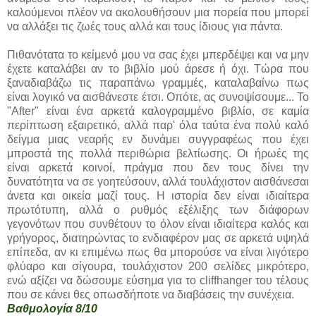
καλούμενοι πλέον να ακολουθήσουν μια πορεία που μπορεί
να αλλάξει τις ζωές τους αλλά και τους ίδιους για πάντα.
Πιθανότατα το κείμενό μου να σας έχει μπερδέψει και να μην
έχετε καταλάβει αν το βιβλίο μού άρεσε ή όχι. Τώρα που
ξαναδιαβάζω τις παραπάνω γραμμές, καταλαβαίνω πως
είναι λογικό να αισθάνεστε έτσι. Οπότε, ας συνοψίσουμε... Το
"After" είναι ένα αρκετά καλογραμμένο βιβλίο, σε καμία
περίπτωση εξαιρετικό, αλλά παρ' όλα ταύτα ένα πολύ καλό
δείγμα μιας νεαρής εν δυνάμει συγγραφέως που έχει
μπροστά της πολλά περιθώρια βελτίωσης. Οι ήρωές της
είναι αρκετά κοινοί, πράγμα που δεν τους δίνει την
δυνατότητα να σε γοητεύσουν, αλλά τουλάχιστον αισθάνεσαι
άνετα και οικεία μαζί τους. Η ιστορία δεν είναι ιδιαίτερα
πρωτότυπη, αλλά ο ρυθμός εξέλιξης των διάφορων
γεγονότων που συνθέτουν το όλον είναι ιδιαίτερα καλός και
γρήγορος, διατηρώντας το ενδιαφέρον μας σε αρκετά υψηλά
επίπεδα, αν κι επιμένω πως θα μπορούσε να είναι λιγότερο
φλύαρο και σίγουρα, τουλάχιστον 200 σελίδες μικρότερο,
ενώ αξίζει να δώσουμε εύσημα για το cliffhanger του τέλους
που σε κάνει θες οπωσδήποτε να διαβάσεις την συνέχεια.
Βαθμολογία 8/10