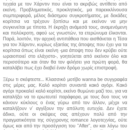
τυχαία με τον Χάρντιν που είναι το ακριβώς αντίθετο από
εκείνη. Προβληματικός, προκλητικός, μα παρεκκλίνουσα
συμπεριφορά, μέλος διάσημου συγκροτήματος, με δεκάδες
κορίτσια να τρέχουν ξοπίσω και με εκείνον να μην
συγκινείται με τίποτα. Η έκρηξη ανάμεσά τους, αναμενόμενη
και πολύκροτη, αφού ως γνωστών, τα ετερώνυμα έλκονται.
Παρά, λοιπόν, την αρχική αντιπάθεια που αισθάνεται η Τέσα
για τον Χάρντιν, κυρίως εξαιτίας της άποψης που έχει για τα
κορίτσια όπως είναι εκείνη -μια άποψη που δεν κρύβει ούτε
ωραιοποιεί στο ελάχιστο-, γοητεύεται από εκείνον όλο και
περισσότερο και όταν θα τον φιλήσει για πρώτη φορά, θα
καταλάβει πως έχει διαβεί έναν δρόμο χωρίς επιστροφή.
Ξέρω τι σκέφτεστε... Κλασσικό μοτίβο wanna be συγγραφέα
στις μέρες μας. Καλό κορίτσι συναντά κακό αγόρι. Κακό
αγόρι προκαλεί καλό κορίτσι, εκείνο θυμώνει μαζί του, για να
καταλήξει να το ερωτευτεί παράφορα, με τους δυο τους να
κάνουν κύκλους ο ένας γύρω από τον άλλον, μέχρι να
καταλήξουν ν' αγγίξουν την απόλυτη ευτυχία. Δεν έχετε
άδικο, ούτε οι σκέψεις σας απέχουν πολύ από την
πραγματικότητα της σύγχρονης romance λογοτεχνίας, ούτε
όμως και από την προσέγγιση του "After", αν και λόγω του