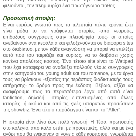
φιλιούνται, την πλημμυρίζει ένα πρωτόγνωρο πάθος…
Προσωπική άποψη:
Είναι ευρέως γνωστό πως τα τελευταία πέντε χρόνια έχει
γίνει μόδα το να γράφονται ιστορίες -από νεαρούς,
επίδοξους συγγραφείς στην πλειοψηφία τους- οι οποίες
ανεβαίνουν ανά κεφάλαια και φιλοξενούνται σε διάφορα sites
στο διαδίκτυο, με τον κάθε αναγνώστη να μπορεί να επιλέξει
αυτό που του ταιριάζει και κυρίως, να το διαβάσει χωρίς
κανένα απολύτως κόστος. Ένα τέτοιο site είναι το Wattpad
που έχει καταφέρει να αναδείξει πολλούς νέους συγγραφείς
στην κατηγορία του young adult και του romance, με τα έργα
τους να βρίσκουν -εξαιτίας της τεράστιας διαδικτυακής τους
απήχησης- το δρόμο προς την έκδοση. Βέβαια, αξίζει να
αναφέρουμε πως τα περισσότερα έργα από αυτά είναι
fanfiction, δηλαδή, ιστορίες εμπνευσμένες από άλλες
ιστορίες, ή ακόμα και από τις ζωές υπαρκτών προσώπων
της showbiz. Ένα τέτοιο παράδειγμα είναι και το "After".
Η ιστορία είναι λίγο έως πολύ γνωστή. Η Τέσα, πρωτοετής
στο κολέγιο, από καλό σπίτι, με προοπτικές, αλλά και με ένα
αγόρι που θα ενέκριναν οι γονείς κάθε κοριτσιού, γνωρίζεται