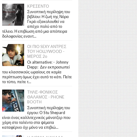
ΚΡΕΣΕΝΤΟ
Συνοπτική περίληψη του
βιβλίου: Η ζωή της Νόρα
Γκρέι εξακολουθεί να
απέχει πολύ από το
τέλειο. Η επιβίωση από μια απόπειρα
δολοφονίας εναντ...
ΟΙ ΠΙΟ SEXY ΑΝΤΡΕΣ
ΤΟΥ HOLLYWOOD -
ΜΕΡΟΣ 2ο
Οι alternative: - Johnny
Depp: Δεν εκπροσωπεί
του κλασσικούς ωραίους σε καμία
περίπτωση όμως έχει αυτό το κάτι. Πείτε
το τύπο, πείτε τ...
ΤΗΛΕ-ΦΟΝΙΚΟΣ
ΘΑΛΑΜΟΣ - PHONE
BOOTH
Συνοπτική περίληψη του
έργου: Ο Stu Shepard
είναι ένας καλλιτεχνικός μάνατζερ που
χάρη στο ταλέντο στα ψέματα
καταφέρνει όχι μόνο να επιβιώ...