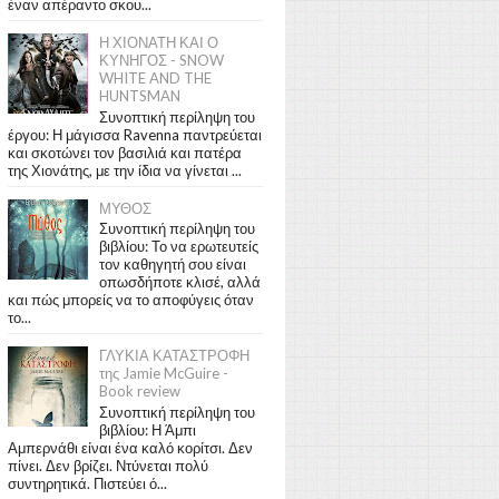
έναν απέραντο σκου...
Η ΧΙΟΝΑΤΗ ΚΑΙ Ο
ΚΥΝΗΓΟΣ - SNOW
WHITE AND THE
HUNTSMAN
Συνοπτική περίληψη του
έργου: Η μάγισσα Ravenna παντρεύεται
και σκοτώνει τον βασιλιά και πατέρα
της Χιονάτης, με την ίδια να γίνεται ...
ΜΥΘΟΣ
Συνοπτική περίληψη του
βιβλίου: Το να ερωτευτείς
τον καθηγητή σου είναι
οπωσδήποτε κλισέ, αλλά
και πώς μπορείς να το αποφύγεις όταν
το...
ΓΛΥΚΙΑ ΚΑΤΑΣΤΡΟΦΗ
της Jamie McGuire -
Book review
Συνοπτική περίληψη του
βιβλίου: Η Άμπι
Αμπερνάθι είναι ένα καλό κορίτσι. Δεν
πίνει. Δεν βρίζει. Ντύνεται πολύ
συντηρητικά. Πιστεύει ό...