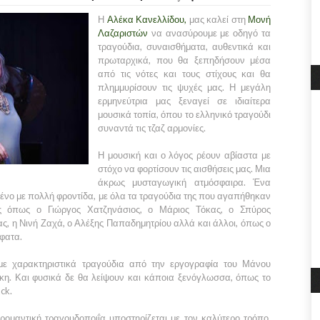
Η
Αλέκα Κανελλίδου,
μας καλεί στη
Μονή
Λαζαριστών
να ανασύρουμε με οδηγό τα
τραγούδια, συναισθήματα, αυθεντικά και
πρωταρχικά, που θα ξεπηδήσουν μέσα
από τις νότες και τους στίχους και θα
πλημμυρίσουν τις ψυχές μας. Η μεγάλη
ερμηνεύτρια μας ξεναγεί σε ιδιαίτερα
μουσικά τοπία, όπου το ελληνικό τραγούδι
συναντά τις τζαζ αρμονίες.
Η μουσική και ο λόγος ρέουν αβίαστα με
στόχο να φορτίσουν τις αισθήσεις μας. Μια
άκρως μυσταγωγική ατμόσφαιρα. Ένα
νο με πολλή φροντίδα, με όλα τα τραγούδια της που αγαπήθηκαν
ς όπως ο Γιώργος Χατζηνάσιος, ο Μάριος Τόκας, ο Σπύρος
, η Νινή Ζαχά, ο Αλέξης Παπαδημητρίου αλλά και άλλοι, όπως ο
φατα.
ε χαρακτηριστικά τραγούδια από την εργογραφία του Μάνου
κη. Και φυσικά δε θα λείψουν και κάποια ξενόγλωσσα, όπως το
ack.
ρομαντική τραγουδοποιΐα υποστηρίζεται με τον καλύτερο τρόπο,