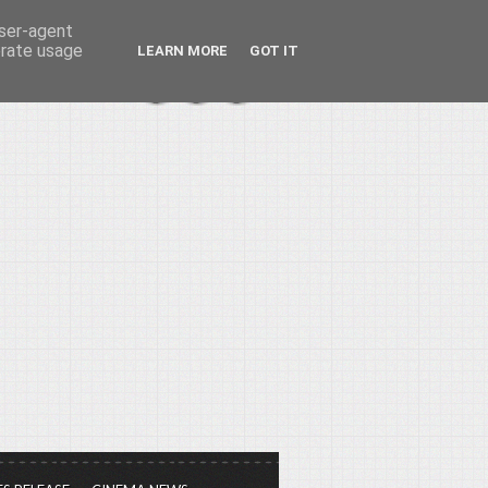
user-agent
erate usage
LEARN MORE
GOT IT