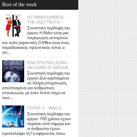
Best of the week
Η ΓΥΜΝΗ ΑΛΗΘΕΙΑ -
THE UGLY TRUTH
Συνοπτική περίληψη του
έργου: Η Abby είναι μια
παραγωγός εκπομπών
και πολύ ρομαντική. Ο Mike είναι ένας
παραδοσιακός τηλεοπτικός τύπος ο
οπ...
ΕΝΑ ΕΡΩΤΙΚΟ ΑΣΜΑ -
UN CHANT D' AMOUR
Συνοπτική περίληψη του
έργου: Δύο κρατούμενοι
σε πλήρη απομόνωση,
απελπισμένοι για ανθρώπινη
επικοινωνία, με έναν λεπτό τοίχο να
τους ...
ΓΟΥΟΛ-Υ - WALL-E
Συνοπτική περίληψη του
έργου: 700 χρόνια έχουν
περάσει από σήμερα και
οι άνθρωποι έχουν
εγκαταλείψει τη Γη αφήνοντας πίσω