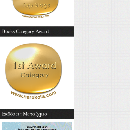
Books Category Award
Εκδόσεις Μεταίχμιο