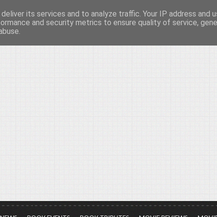
deliver its services and to analyze traffic. Your IP address and 
νών...
formance and security metrics to ensure quality of service, gen
abuse.
ια τον πολιτισμό, σε κάθε του μορφή και έκταση...