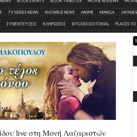
 NEWS
BOOK EVENTS
BOOK TRIBUTES
MOVIE REVIEWS
MOVIE
S
TV SERIES NEWS
SHOWBIZ NEWS
ANIME
MANGA
JAPANES
Y
ΣΥΝΕΝΤΕΥΞΕΙΣ
ΚΛΗΡΩΣΕΙΣ
BITCHES EDITORIAL
PLACES TO
δου live στη Μονή Λαζαριστών