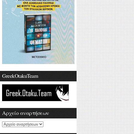
GreekOtakuTeam
Αρχείο αναρτήσεων