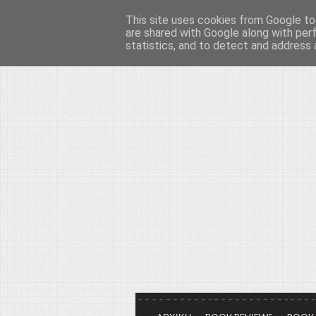
This site uses cookies from Google to 
Το μεγαλείο των Τεχ
are shared with Google along with per
statistics, and to detect and address 
Είμαστε πάντα εδώ για να μιλάμε γ