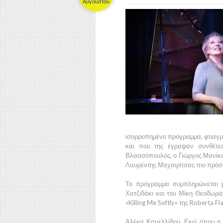
Αυγούστου
ισορροπημένο πρόγραμμα, φτιαγμέ
και που της έγραψαν συνθέτε
Βλασσόπουλος, ο Γιώργος Μανίκας
Λαυρέντης Μαχαιρίτσας πιο πρόσ
Το πρόγραμμα συμπληρώνεται μ
Χατζιδάκι και του Μίκη Θεοδωρά
«Killing Me Softly» της Roberta Fl
Αλέκα Κανελλίδου. Εκεί όπου η 