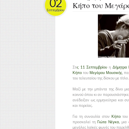
02
Κήπο του Μεγάρ
Σεπτεμβρίου
Στι
ς
11 Σεπτεμβρίου
η
Δήμητρα 
Κήπο
του
Μεγάρου Μουσικής
, π
του τελευταίου της δίσκου με τίτλο
Μαζί με την μπάντα της δίνει 
κοινού όπου κι αν παρουσιάστηκε,
ανέδειξαν ως ερμηνεύτρια και συ
και πορείας.
Για τη συναυλία στον
Κήπο
του
προσκαλεί τη
Γιώτα Νέγκα,
μια 
μεγάλες λαϊκές φωνές του παρελθόν