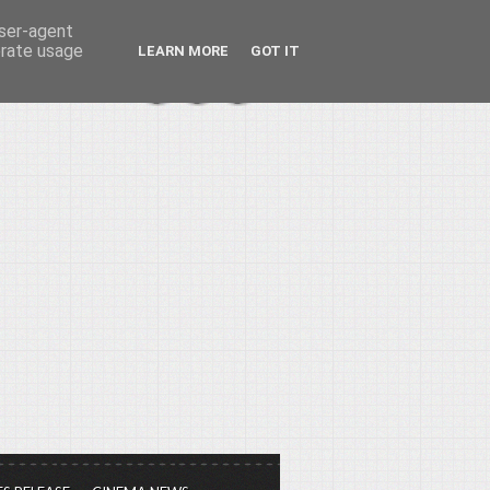
user-agent
erate usage
LEARN MORE
GOT IT