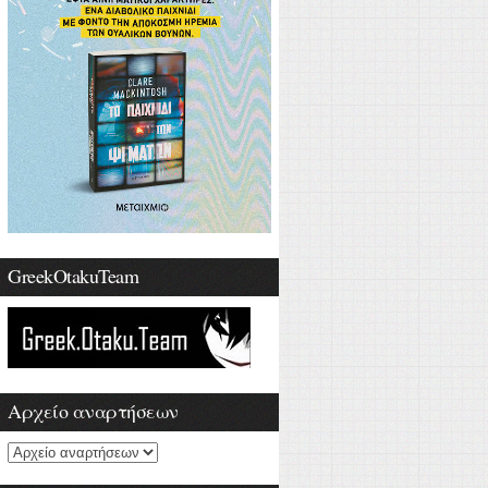
GreekOtakuTeam
Αρχείο αναρτήσεων