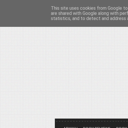
This site uses cookies from Google to 
Το μεγαλείο των Τεχ
are shared with Google along with per
statistics, and to detect and address 
Είμαστε πάντα εδώ για να μιλάμε γ