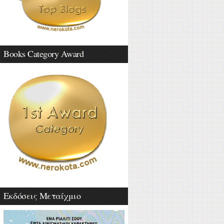
Books Category Award
Εκδόσεις Μεταίχμιο