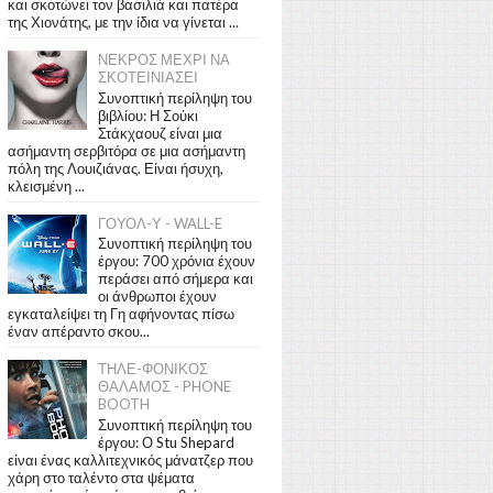
και σκοτώνει τον βασιλιά και πατέρα
της Χιονάτης, με την ίδια να γίνεται ...
ΝΕΚΡΟΣ ΜΕΧΡΙ ΝΑ
ΣΚΟΤΕΙΝΙΑΣΕΙ
Συνοπτική περίληψη του
βιβλίου: Η Σούκι
Στάκχαουζ είναι μια
ασήμαντη σερβιτόρα σε μια ασήμαντη
πόλη της Λουιζιάνας. Είναι ήσυχη,
κλεισμένη ...
ΓΟΥΟΛ-Υ - WALL-E
Συνοπτική περίληψη του
έργου: 700 χρόνια έχουν
περάσει από σήμερα και
οι άνθρωποι έχουν
εγκαταλείψει τη Γη αφήνοντας πίσω
έναν απέραντο σκου...
ΤΗΛΕ-ΦΟΝΙΚΟΣ
ΘΑΛΑΜΟΣ - PHONE
BOOTH
Συνοπτική περίληψη του
έργου: Ο Stu Shepard
είναι ένας καλλιτεχνικός μάνατζερ που
χάρη στο ταλέντο στα ψέματα