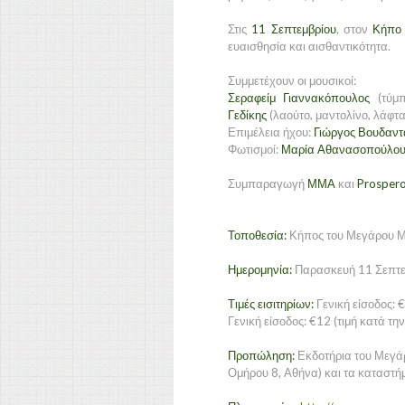
Στις
11 Σεπτεμβρίου
, στον
Κήπο
ευαισθησία και αισθαντικότητα.
Συμμετέχουν οι μουσικοί:
Σεραφείμ Γιαννακόπουλος
(τύμ
Γεδίκης
(λαούτο, μαντολίνο, λάφτα
Επιμέλεια ήχου:
Γιώργος Βουδαντ
Φωτισμοί:
Μαρία Αθανασοπούλο
Συμπαραγωγή
ΜΜΑ
και
Prosper
Τοποθεσία:
Κήπος του Μεγάρου Μο
Ημερομηνία:
Παρασκευή 11 Σεπτεμ
Τιμές εισιτηρίων:
Γενική είσοδος: 
Γενική είσοδος: €12 (τιμή κατά την
Προπώληση:
Εκδοτήρια του Μεγά
Ομήρου 8, Αθήνα) και τα κατασ