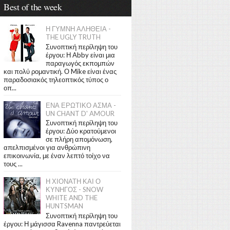
Best of the week
Η ΓΥΜΝΗ ΑΛΗΘΕΙΑ -
THE UGLY TRUTH
Συνοπτική περίληψη του
έργου: Η Abby είναι μια
παραγωγός εκπομπών
και πολύ ρομαντική. Ο Mike είναι ένας
παραδοσιακός τηλεοπτικός τύπος ο
οπ...
ΕΝΑ ΕΡΩΤΙΚΟ ΑΣΜΑ -
UN CHANT D' AMOUR
Συνοπτική περίληψη του
έργου: Δύο κρατούμενοι
σε πλήρη απομόνωση,
απελπισμένοι για ανθρώπινη
επικοινωνία, με έναν λεπτό τοίχο να
τους ...
Η ΧΙΟΝΑΤΗ ΚΑΙ Ο
ΚΥΝΗΓΟΣ - SNOW
WHITE AND THE
HUNTSMAN
Συνοπτική περίληψη του
έργου: Η μάγισσα Ravenna παντρεύεται