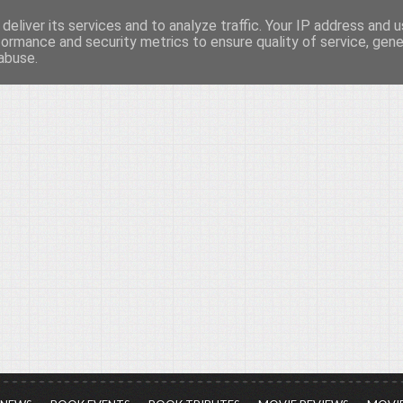
deliver its services and to analyze traffic. Your IP address and 
νών...
formance and security metrics to ensure quality of service, gen
abuse.
ια τον πολιτισμό, σε κάθε του μορφή και έκταση...