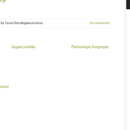
n.gr
5
by
Γιώτα Παπαδημακοπούλου
No comments
Αρχική σελίδα
Παλαιότερη Ανάρτηση
Atom)