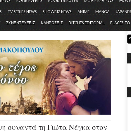
 NEWS
BOOK EVENTS
BOOK TRIBUTES
MOVIE REVIEWS
MOVIE
S
TV SERIES NEWS
SHOWBIZ NEWS
ANIME
MANGA
JAPANES
Y
ΣΥΝΕΝΤΕΥΞΕΙΣ
ΚΛΗΡΩΣΕΙΣ
BITCHES EDITORIAL
PLACES TO
η συναντά τη Γιώτα Νέγκα στον