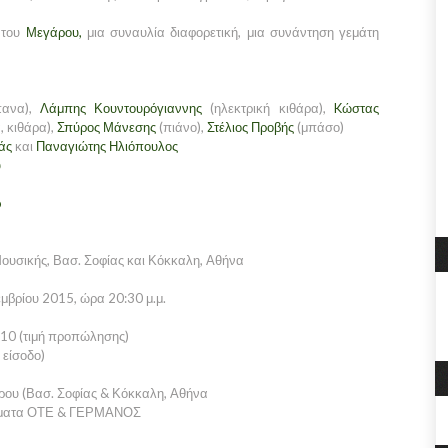
του
Μεγάρου,
μια συναυλία διαφορετική, μια συνάντηση γεμάτη
πανα),
Λάμπης Κουντουρόγιαννης
(ηλεκτρική κιθάρα),
Kώστας
, κιθάρα),
Σπύρος Μάνεσης
(πιάνο),
Στέλιος Προβής
(μπάσο)
άς
και
Παναγιώτης Ηλιόπουλος
υ
o
υσικής, Βασ. Σοφίας και Κόκκαλη, Αθήνα
βρίου 2015, ώρα 20:30 μ.μ.
€10 (τιμή προπώλησης)
 είσοδο)
ρου (Βασ. Σοφίας & Κόκκαλη, Αθήνα
τήματα ΟΤΕ & ΓΕΡΜΑΝΟΣ