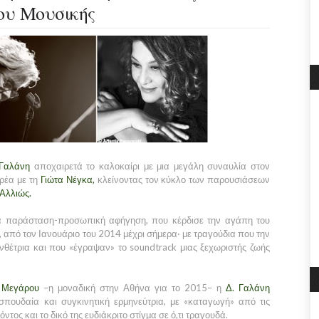
ου Μουσικής
Γαλάνη
αποχαιρετά το καλοκαίρι με μια μεγάλη συναυλία στον
αρέα με τη
Γιώτα Νέγκα,
κλείνοντας τον κύκλο των παρουσιάσεων
Αλλιώς.
μια παράσταση-προσωπική αφήγηση, που κέρδισε την αγάπη του
 από τον Ιανουάριο του 2014 μέχρι σήμερα· με τραγούδια που την
νθέτρια και που «έγραψαν» το soundtrack μιας ξεχωριστής ζωής
Μεγάρου
–η μοναδική στην Αθήνα για το 2015– η
Δ. Γαλάνη
σπουδαία και συγκινητική ερμηνεύτρια, με «καταγωγή» από τις
τος και το δικό της ευδιάκριτο στίγμα σε ό,τι τραγουδά.