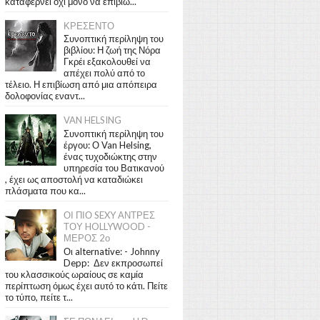
καταφέρνει όχι μόνο να επιβιώ...
ΚΡΕΣΕΝΤΟ
Συνοπτική περίληψη του
βιβλίου: Η ζωή της Νόρα
Γκρέι εξακολουθεί να
απέχει πολύ από το
τέλειο. Η επιβίωση από μια απόπειρα
δολοφονίας εναντ...
VAN HELSING
Συνοπτική περίληψη του
έργου: Ο Van Helsing,
ένας τυχοδιώκτης στην
υπηρεσία του Βατικανού
, έχει ως αποστολή να καταδιώκει
πλάσματα που κα...
ΟΙ ΠΙΟ SEXY ΑΝΤΡΕΣ
ΤΟΥ HOLLYWOOD -
ΜΕΡΟΣ 2ο
Οι alternative: - Johnny
Depp: Δεν εκπροσωπεί
του κλασσικούς ωραίους σε καμία
περίπτωση όμως έχει αυτό το κάτι. Πείτε
το τύπο, πείτε τ...