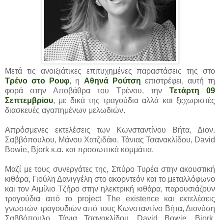
Μετά τις ανοιξιάτικες επιτυχημένες παραστάσεις της στο
Τρένο στο Ρουφ
, η
Αθηνά Ρούτση
επιστρέφει, αυτή τη
φορά στην Αποβάθρα του Τρένου, την
Τετάρτη 09
Σεπτεμβρίου
, με δικά της τραγούδια αλλά και ξεχωριστές
διασκευές αγαπημένων μελωδιών.
Απρόσμενες εκτελέσεις των Κωνσταντίνου Βήτα, Διον.
Σαββόπουλου, Μάνου Χατζιδάκι, Τάνιας Τσανακλίδου, David
Bowie, Bjork κ.α. και προσωπικά κομμάτια.
Μαζί με τους συνεργάτες της, Σπύρο Τυρέα στην ακουστική
κιθάρα, Γιούλη Δανιγγέλη στο ακορντεόν και το μεταλλόφωνο
και τον Αιμίλιο Τζήρο στην ηλεκτρική κιθάρα, παρουσιάζουν
τραγούδια από το project The existence και εκτελέσεις
γνωστών τραγουδιών από τους Κωνσταντίνο Βήτα, Διονύση
Σαββόπουλο, Τάνια Τσανακλίδου, David Bowie, Bjork,