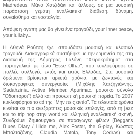
Madredeus, Μάνο Χατζιδάκι και άλλους, σε μια μουσική
παράσταση γεμάτη εναλλακτική διάθεση, δύναμη,
συναίσθημα και νοσταλγία.
Απόψε η αγάπη μας θα γίνει ένα τραγούδι, your inner peace,
your lullaby...
Η Αθηνά Ρούτση έχει σπουδάσει μουσική και κλασικό
τραγούδι. Δισκογραφικά συστήθηκε με την ερμηνεία της στη
διασκευή της Δήμητρας Γαλάνη "Χειροκρότημα" στα
πορτογαλικά, με τίτλο "Esse Olhar", που κυκλοφόρησε σε
πολλές συλλογές εντός και εκτός Ελλάδας. Στα μουσικά
δρώμενα βρίσκεται αρκετά χρόνια, με ζωντανές και
δισκογραφικές συνεργασίες (Μιχάλης Χατζηγιάννης,
Sadahzinia, Active Member, Apurimac, μουσικό σύνολο
"Οδοιπόροι") αλλά και προσωπική μουσική πορεία. Το 2007
κυκλοφόρησε το cd της "Μην πεις αντίο". Τα τελευταία χρόνια
κινείται σε πιο ανεξάρτητες μουσικές επιλογές, από τη jazz
και το trip hop στην world και ελληνική εναλλακτική σκηνή.
Συνδράμει δημιουργικά σε παραγωγές φίλων (Beggar's
Blues Diary / Hide me, Alex Foster, the G-play, Κώστας
Μπαλταζάνης, Claudia Matola, Tony Cedras) και