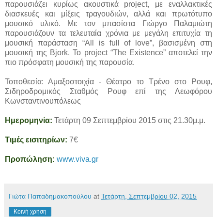
παρουσιάζει κυρίως ακουστικά project, με εναλλακτικές
διασκευές και μίξεις τραγουδιών, αλλά και πρωτότυπο
μουσικό υλικό. Με τον μπασίστα Γιώργο Παλαμιώτη
παρουσιάζουν τα τελευταία χρόνια με μεγάλη επιτυχία τη
μουσική παράσταση “All is full of love”, βασισμένη στη
μουσική της Bjork. Το project “The Existence” αποτελεί την
πιο πρόσφατη μουσική της παρουσία.
Τοποθεσία: Αμαξοστοιχία - Θέατρο το Τρένο στο Ρουφ,
Σιδηροδρομικός Σταθμός Ρουφ επί της Λεωφόρου
Κωνσταντινουπόλεως
Ημερομηνία:
Τετάρτη 09 Σεπτεμβρίου 2015 στις 21.30μ.μ.
Τιμές εισιτηρίων:
7€
Προπώληση:
www.viva.gr
Γιώτα Παπαδημακοπούλου
at
Τετάρτη, Σεπτεμβρίου 02, 2015
Κοινή χρήση