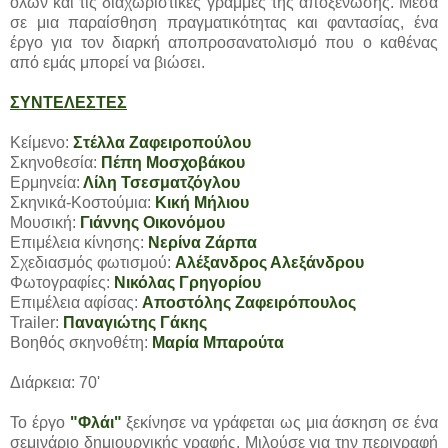
όλων και τις διαχωριστικές γραμμές της αποξένωσης. Μέσα
σε μια παραίσθηση πραγματικότητας και φαντασίας, ένα
έργο για τον διαρκή αποπροσανατολισμό που ο καθένας
από εμάς μπορεί να βιώσει.
ΣΥΝΤΕΛΕΣΤΕΣ
Κείμενο:
Στέλλα Ζαφειροπούλου
Σκηνοθεσία:
Πέπη Μοσχοβάκου
Ερμηνεία:
Λίλη Τσεσματζόγλου
Σκηνικά-Κοστούμια:
Κική Μήλιου
Μουσική:
Γιάννης Οικονόμου
Επιμέλεια κίνησης:
Νερίνα Ζάρπα
Σχεδιασμός φωτισμού:
Αλέξανδρος Αλεξάνδρου
Φωτογραφίες:
Νικόλας Γρηγορίου
Επιμέλεια αφίσας:
Αποστόλης Ζαφειρόπουλος
Trailer:
Παναγιώτης Γάκης
Βοηθός σκηνοθέτη:
Μαρία Μπαρούτα
Διάρκεια: 70'
Το έργο
"Φλάι"
ξεκίνησε να γράφεται ως μια άσκηση σε ένα
σεμινάριο δημιουργικής γραφής. Μιλούσε για την περιγραφή