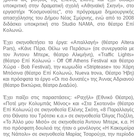
υποκριτική στην δραματική σχολή «Αθηναϊκή Σκηνή», στο
εργαστήρι “Κοσμοναύτες”, στο πρόγραμμα δημιουργικής
απασχόλησης του Δήμου Νέας Σμύρνης, ενώ από το 2008
διδάσκει υποκριτική στο Studio NAMA, στο θέατρο Επί
Κολωνώ.
Έχει σκηνοθετήσει τα έργα: «Απαλλαγή» (θέατρο Altera
Pars), «Κάνε Πέρα. Θέλω να Περάσω» (σε συνεργασία με
τον Άντονυ Μπερκ, θέατρο Αλκμήνη), «Traffic Lights»
(θέατρο Επί Κολωνώ - Off Off Athens Festival και θέατρο
Χώρα - Bob Festival), την κωμωδία «Striptease» του Χάρη
Μπόσινα (θέατρο Επί Κολωνώ, Nueva trova, Θέατρο Ήβη)
και πρόσφατα το έργο «Οι πιο δυνατές» της Άννας Αδριανού
(θέατρο Βικτώρια, θέατρο ΔιαΔύο).
Έχει παίξει στις παραστάσεις: «Ραχήλ» (Εθνικό Θέατρο),
«Ποτέ μην Κολυμπάς Μόνος» και «Στα Σκοτεινά» (θέατρο
Επί Κολωνώ) σε σκηνοθεσία Ελένης Σκότη, «8 Παραλλαγές
στο Θάνατο του Τρότσκι κ.α.» σε σκηνοθεσία Όλγας Ποζέλη,
«Το Άλλο μου Μισό» σε σκηνοθεσία Άντονυ Μπερκ, κ.α. Η
πιο πρόσφατη δουλειά της ήταν ο μονόλογος «Η Κακομοίρα
της Νάπολι» σε σκηνοθεσία Μαρίας Τσαρούχα, την περίοδο