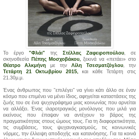
Το έργο
"Φλάι"
της
Στέλλας Ζαφειροπούλου
, σε
σκηνοθεσία
Πέπης Μοσχοβάκου,
ξεκινά να «πετάει» στο
Θέατρο Αλκμήνη
με την
Λίλη Τσεσματζόγλου
, την
Τετάρτη 21 Οκτωβρίου 2015,
και κάθε Τετάρτη στις
21.30μ.μ.
Ένας άνθρωπος που "επιλέγει" να γίνει κάτι άλλο σε έναν
κόσμο που επιμένει να μένει ίδιος, αφηγείται καταστάσεις της
ζωής του σε ένα ψυχογράφημα μιας κοινωνίας που αρνείται
να αλλάξει. Ένας ιλαροτραγικός μονόλογος που μιλά για
εκείνους που έπαψαν να αντέχουν το βάρος της
πραγματικότητας στους ώμους τους. Για τη διαφορετικότητα,
τις συμβάσεις, τους ψυχαναγκασμούς, τις κοινωνικές
νόρμες, την έλλειψη αποδοχής και κατανόησης. Για τα κοινά