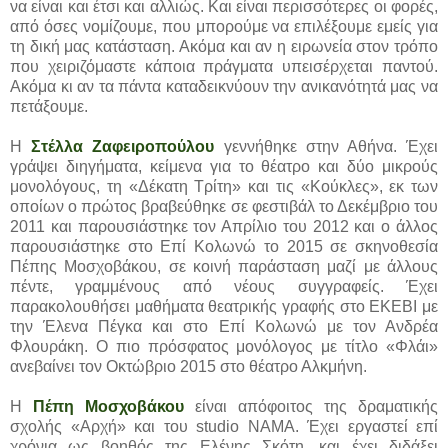
να είναι και έτσι και αλλιώς. Και είναι περισσότερες οι φορές,
από όσες νομίζουμε, που μπορούμε να επιλέξουμε εμείς για
τη δική μας κατάσταση. Ακόμα και αν η ειρωνεία στον τρόπο
που χειριζόμαστε κάποια πράγματα υπεισέρχεται παντού.
Ακόμα κι αν τα πάντα καταδεικνύουν την ανικανότητά μας να
πετάξουμε.
Η
Στέλλα Ζαφειροπούλου
γεννήθηκε στην Αθήνα. Έχει
γράψει διηγήματα, κείμενα για το θέατρο και δύο μικρούς
μονολόγους, τη «Δέκατη Τρίτη» και τις «Κούκλες», εκ των
οποίων ο πρώτος βραβεύθηκε σε φεστιβάλ το Δεκέμβριο του
2011 και παρουσιάστηκε τον Απρίλιο του 2012 και ο άλλος
παρουσιάστηκε στο Επί Κολωνώ το 2015 σε σκηνοθεσία
Πέπης Μοσχοβάκου, σε κοινή παράσταση μαζί με άλλους
πέντε, γραμμένους από νέους συγγραφείς. Έχει
παρακολουθήσει μαθήματα θεατρικής γραφής στο ΕΚΕΒΙ με
την Έλενα Πέγκα και στο Επί Κολωνώ με τον Ανδρέα
Φλουράκη. Ο πιο πρόσφατος μονόλογος με τίτλο «Φλάι»
ανεβαίνει τον Οκτώβριο 2015 στο θέατρο Αλκμήνη.
Η
Πέπη Μοσχοβάκου
είναι απόφοιτος της δραματικής
σχολής «Αρχή» και του studio ΝΑΜΑ. Έχει εργαστεί επί
χρόνια ως βοηθός της Ελένης Σκότη, και έχει διδάξει