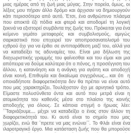
μιας ημέρας από τη ζωή μιας μύγας. Στην πορεία, όμως, οι
λέξεις μου πήραν άλλο δρόμο και άρχισαν να δημιουργούν
κάτι περισσότερο από αυτό. Έτσι, ένα ανθρώπινο πλάσμα
που αποκτά έξι πόδια και φτερά και αποδομεί τη λογική
ξεκινά να εξιστορεί συμβάντα της ζωής του. Πρόκειται για ένα
κείμενο γεμάτο μεταφορές και συμβολισμούς, αμιγώς
σαρκαστικό που επιχειρεί τον αποπροσανατολισμό του
εχθρού όχι για να έρθει σε αντιπαράθεση μαζί του, αλλά για
να καταδείξει τις αδυναμίες του. Είναι μια δήλωση της
διαχωριστικής γραμμής του φαίνεσθαι και του είμαι και μια
απόπειρα να δούμε καλύτερα ότι ο πόνος, η προσέγγιση του
άλλου, η κατανόηση και η ανάγκη για αγάπη και αποδοχή
είναι κοινή. Επιθυμία και δικαίωμα συγχρόνως... και ότι η
οποιαδήποτε διαφορετικότητα δεν θα πρέπει να είναι αυτό
που μας χαρακτηρίζει. Τουλάχιστον όχι με αρνητικό τρόπο.
Είμαστε πολυσύνθετα όντα και αυτό που μετρά είναι η
ατομικότητα του καθενός μέσα στο πλαίσιο της κοινής
αποδοχής για όλους. Σε κάποια στιγμή ο ήρωας λέει:
΄΄Ταιριάζουμε.... μέχρι να καταδείξει ο ένας στον άλλον τη
διαφορετικότητά του. Κι αυτό είναι το σημείο που μας
χωρίζει, ενώ θα ΄πρεπε να μας ενώνει΄΄. Το Φλάι είναι ένα
ιλαροτραγικό έργο. Μια κατάσταση ζωής που θα μπορούσε