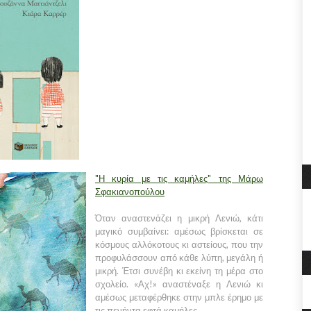
"Η κυρία με τις καμήλες" της Μάρω
Σφακιανοπούλου
Όταν αναστενάζει η μικρή Λενιώ, κάτι
μαγικό συμβαίνει: αμέσως βρίσκεται σε
κόσμους αλλόκοτους κι αστείους, που την
προφυλάσσουν από κάθε λύπη, μεγάλη ή
μικρή. Έτσι συνέβη κι εκείνη τη μέρα στο
σχολείο. «Αχ!» αναστέναξε η Λενιώ κι
αμέσως μεταφέρθηκε στην μπλε έρημο με
τις πενήντα εφτά καμήλες…