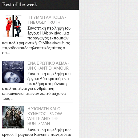
Best of the week
Η ΓΥΜΝΗ ΑΛΗΘΕΙΑ -
THE UGLY TRUTH
Συνοπτική περίληψη του
έργου: Η Abby είναι μια
παραγωγός εκπομπών
και πολύ ρομαντική. Ο Mike είναι ένας
παραδοσιακός τηλεοπτικός τύπος ο
οπ...
ΕΝΑ ΕΡΩΤΙΚΟ ΑΣΜΑ -
UN CHANT D' AMOUR
Συνοπτική περίληψη του
έργου: Δύο κρατούμενοι
σε πλήρη απομόνωση,
απελπισμένοι για ανθρώπινη
επικοινωνία, με έναν λεπτό τοίχο να
τους ...
Η ΧΙΟΝΑΤΗ ΚΑΙ Ο
ΚΥΝΗΓΟΣ - SNOW
WHITE AND THE
HUNTSMAN
Συνοπτική περίληψη του
έργου: Η μάγισσα Ravenna παντρεύεται