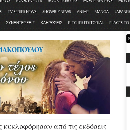
 NEWS
BOOK EVENTS
BOOK TRIBUTES
MOVIE REVIEWS
MOVIE
S
TV SERIES NEWS
SHOWBIZ NEWS
ANIME
MANGA
JAPANES
Y
ΣΥΝΕΝΤΕΥΞΕΙΣ
ΚΛΗΡΩΣΕΙΣ
BITCHES EDITORIAL
PLACES TO
ις κυκλοφόρησαν από τις εκδόσεις