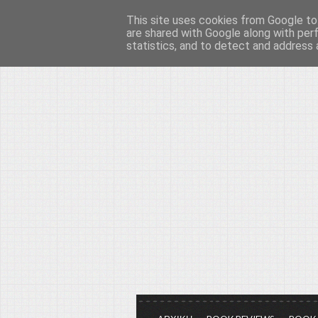
This site uses cookies from Google to 
Το μεγαλείο των Τεχ
are shared with Google along with per
statistics, and to detect and address 
Είμαστε πάντα εδώ για να μιλάμε γ