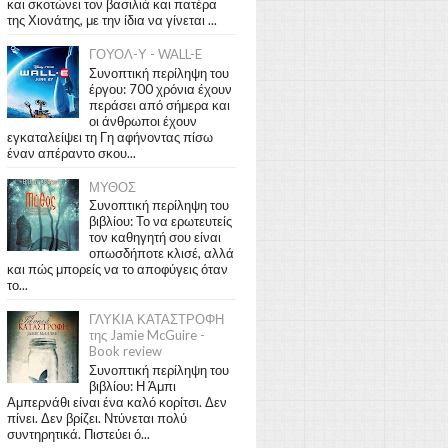
και σκοτώνει τον βασιλιά και πατέρα
της Χιονάτης, με την ίδια να γίνεται ...
ΓΟΥΟΛ-Υ - WALL-E
Συνοπτική περίληψη του
έργου: 700 χρόνια έχουν
περάσει από σήμερα και
οι άνθρωποι έχουν
εγκαταλείψει τη Γη αφήνοντας πίσω
έναν απέραντο σκου...
ΜΥΘΟΣ
Συνοπτική περίληψη του
βιβλίου: Το να ερωτευτείς
τον καθηγητή σου είναι
οπωσδήποτε κλισέ, αλλά
και πώς μπορείς να το αποφύγεις όταν
το...
ΓΛΥΚΙΑ ΚΑΤΑΣΤΡΟΦΗ
της Jamie McGuire -
Book review
Συνοπτική περίληψη του
βιβλίου: Η Άμπι
Αμπερνάθι είναι ένα καλό κορίτσι. Δεν
πίνει. Δεν βρίζει. Ντύνεται πολύ
συντηρητικά. Πιστεύει ό...