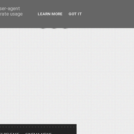
user-agent
erate usage
LEARN MORE
GOT IT