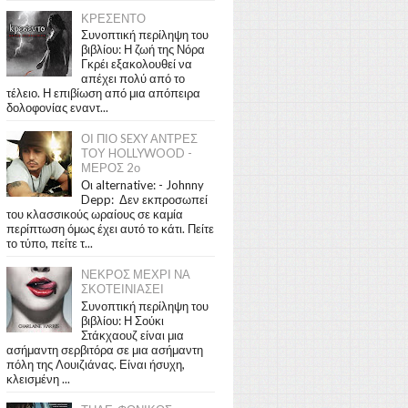
ΚΡΕΣΕΝΤΟ
Συνοπτική περίληψη του
βιβλίου: Η ζωή της Νόρα
Γκρέι εξακολουθεί να
απέχει πολύ από το
τέλειο. Η επιβίωση από μια απόπειρα
δολοφονίας εναντ...
ΟΙ ΠΙΟ SEXY ΑΝΤΡΕΣ
ΤΟΥ HOLLYWOOD -
ΜΕΡΟΣ 2ο
Οι alternative: - Johnny
Depp: Δεν εκπροσωπεί
του κλασσικούς ωραίους σε καμία
περίπτωση όμως έχει αυτό το κάτι. Πείτε
το τύπο, πείτε τ...
ΝΕΚΡΟΣ ΜΕΧΡΙ ΝΑ
ΣΚΟΤΕΙΝΙΑΣΕΙ
Συνοπτική περίληψη του
βιβλίου: Η Σούκι
Στάκχαουζ είναι μια
ασήμαντη σερβιτόρα σε μια ασήμαντη
πόλη της Λουιζιάνας. Είναι ήσυχη,
κλεισμένη ...