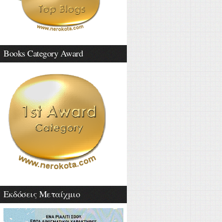
Books Category Award
Εκδόσεις Μεταίχμιο