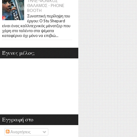
ΤΗΛΕ-ΦΟΝΙΚΟΣ
ΘΑΛΑΜΟΣ - PHONE
BOOTH
Συνοπτική περίληψη του
έργου: Ο Stu Shepard
είναι ένας καλλιτεχνικός μάνατζερ που
χάρη στο ταλέντο στα ψέματα
καταφέρνει όχι μόνο να επιβιώ...
Έγινες μέλος;
Εγγραφή στο
Αναρτήσεις