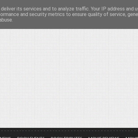
deliver its services and to analyze traffic. Your IP address and 
νών...
formance and security metrics to ensure quality of service, gen
abuse.
ια τον πολιτισμό, σε κάθε του μορφή και έκταση...