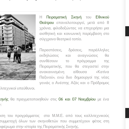
Η
Πειραματική Σκηνή
του
Εθνικού
Θεάτρου
επαναλειτουργεί, μετά από 8
χρόνια, φιλοδοξώντας να επιχειρήσει μια
αισθητική και κοινωνική παρέμβαση στο
σύγχρονο θεατρικό τοπίο.
Παραστάσεις, δράσεις, παράλληλες
εκδηλώσεις και αναγνώσεις θα
συνθέσουν το πρόγραμμα της
Πειραματικής, που θα στεγαστεί στην
ανακαινισμένη αίθουσα «Κατίνα
Παξινού», ενώ δυο δημιουργοί της νέας
γενιάς ο Ανέστης Αζάς και ο Πρόδρομος
ιτεχνικοί υπεύθυνοι.
κηνής
θα πραγματοποιηθούν στις
06 και 07 Νοεμβρίου
με ένα
:
ίαση του προγράμματος στα Μ.Μ.Ε. από τους καλλιτεχνικούς
 συμμετοχή όλων των σκηνοθετών που συμμετέχουν φέτος στη
αφιέρωμα στην ιστορία της Πειραματικής Σκηνής.