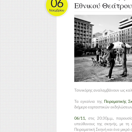
06
Εθνικού Θεάτρου
Νοεμβρίου
Τσινικόρης αναλαμβάνουν ως καλλ
Τα εγκαίνια της
Πειραματικής Σ
διήμερο εορταστικών εκδηλώσεων
06/11,
στις 20:30μ.μ., παρουσ
υπεύθυνους της σκηνής, με τη
Πειραματική Σκηνή και ένα μικρό 