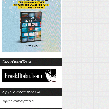
GreekOtakuTeam
Αρχείο αναρτήσεων