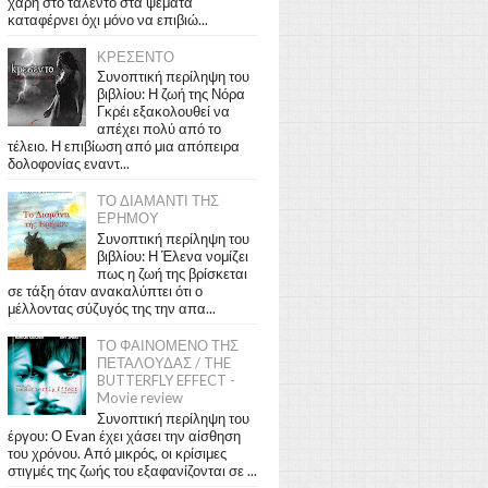
χάρη στο ταλέντο στα ψέματα
καταφέρνει όχι μόνο να επιβιώ...
ΚΡΕΣΕΝΤΟ
Συνοπτική περίληψη του
βιβλίου: Η ζωή της Νόρα
Γκρέι εξακολουθεί να
απέχει πολύ από το
τέλειο. Η επιβίωση από μια απόπειρα
δολοφονίας εναντ...
ΤΟ ΔΙΑΜΑΝΤΙ ΤΗΣ
ΕΡΗΜΟΥ
Συνοπτική περίληψη του
βιβλίου: Η Έλενα νομίζει
πως η ζωή της βρίσκεται
σε τάξη όταν ανακαλύπτει ότι ο
μέλλοντας σύζυγός της την απα...
ΤΟ ΦΑΙΝΟΜΕΝΟ ΤΗΣ
ΠΕΤΑΛΟΥΔΑΣ / THE
BUTTERFLY EFFECT -
Movie review
Συνοπτική περίληψη του
έργου: Ο Evan έχει χάσει την αίσθηση
του χρόνου. Από μικρός, οι κρίσιμες
στιγμές της ζωής του εξαφανίζονται σε ...