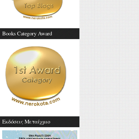
Books Category Award
Εκδόσεις Μεταίχμιο