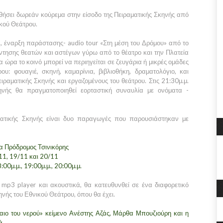
ήσει δωρεάν κούρεμα στην είσοδο της Πειραματικής Σκηνής από
κού Θεάτρου.
., έναρξη παράστασης- audio tour «Στη μέση του Δρόμου» από το
ντησης θεατών και αστέγων γύρω από το θέατρο και την Πλατεία
 ώρα το κοινό μπορεί να περιηγείται σε ζευγάρια ή μικρές ομάδες
υ: φουαγιέ, σκηνή, καμαρίνια, βιβλιοθήκη, δραματολόγιο, και
ειραματικής Σκηνής και εργαζομένους του θεάτρου. Στις 21:30μ.μ.
ηνής θα πραγματοποιηθεί εορταστική συναυλία με ονόματα -
ατικής Σκηνής είναι δυο παραγωγές που παρουσιάστηκαν με
ία Πρόδρομος Τσινικόρης
11, 19/11 και 20/11
8:00
μ.μ.
, 19:00
μ.μ.
, 20:00
μ.μ.
 mp3 player και ακουστικά, θα κατευθυνθεί σε ένα διαφορετικό
ηνής του Εθνικού Θεάτρου, όπου θα έχει.
αιο του νερού» κείμενο Ανέστης Αζάς, Μάρθα Μπουζιούρη και η
ά