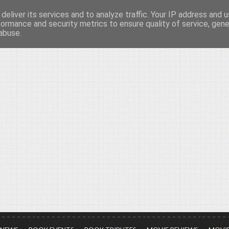
deliver its services and to analyze traffic. Your IP address and 
νών...
formance and security metrics to ensure quality of service, gen
abuse.
ια τον πολιτισμό, σε κάθε του μορφή και έκταση...