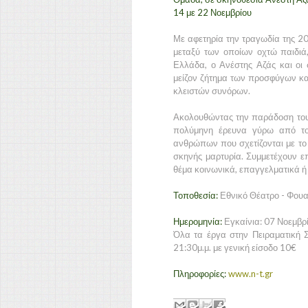
14 με 22 Νοεμβρίου
Με αφετηρία την τραγωδία της 2
μεταξύ των οποίων οχτώ παιδιά
Ελλάδα, ο Ανέστης Αζάς και οι
μείζον ζήτημα των προσφύγων κα
κλειστών συνόρων.
Ακολουθώντας την παράδοση του
πολύμηνη έρευνα γύρω από το 
ανθρώπων που σχετίζονται με το
σκηνής μαρτυρία. Συμμετέχουν επ
θέμα κοινωνικά, επαγγελματικά ή
Τοποθεσία:
Εθνικό Θέατρο - Φουα
Ημερομηνία:
Εγκαίνια: 07 Νοεμβρ
Όλα τα έργα στην Πειραματική 
21:30μ.μ. με γενική είσοδο 10€
Πληροφορίες:
www.n-t.gr