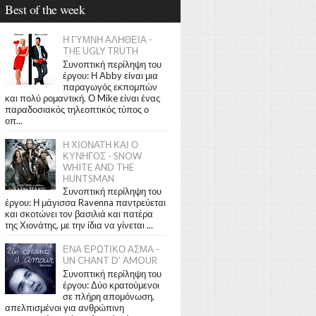
Best of the week
Η ΓΥΜΝΗ ΑΛΗΘΕΙΑ -
THE UGLY TRUTH
Συνοπτική περίληψη του
έργου: Η Abby είναι μια
παραγωγός εκπομπών
και πολύ ρομαντική. Ο Mike είναι ένας
παραδοσιακός τηλεοπτικός τύπος ο
οπ...
Η ΧΙΟΝΑΤΗ ΚΑΙ Ο
ΚΥΝΗΓΟΣ - SNOW
WHITE AND THE
HUNTSMAN
Συνοπτική περίληψη του
έργου: Η μάγισσα Ravenna παντρεύεται
και σκοτώνει τον βασιλιά και πατέρα
της Χιονάτης, με την ίδια να γίνεται ...
ΕΝΑ ΕΡΩΤΙΚΟ ΑΣΜΑ -
UN CHANT D' AMOUR
Συνοπτική περίληψη του
έργου: Δύο κρατούμενοι
σε πλήρη απομόνωση,
απελπισμένοι για ανθρώπινη