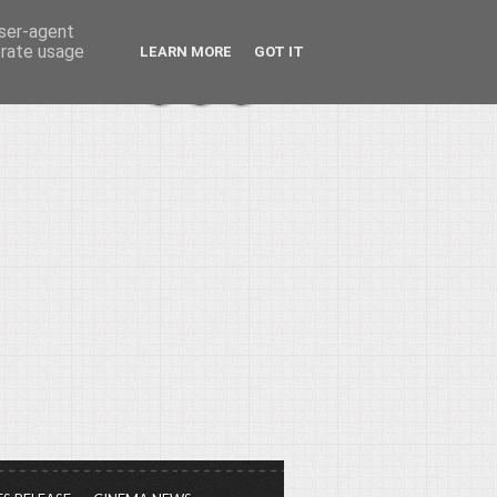
user-agent
erate usage
LEARN MORE
GOT IT