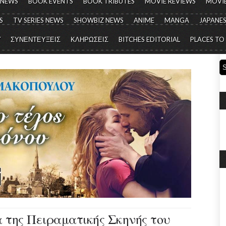
 NEWS
BOOK EVENTS
BOOK TRIBUTES
MOVIE REVIEWS
MOVIE
S
TV SERIES NEWS
SHOWBIZ NEWS
ANIME
MANGA
JAPANES
Y
ΣΥΝΕΝΤΕΥΞΕΙΣ
ΚΛΗΡΩΣΕΙΣ
BITCHES EDITORIAL
PLACES TO
 της Πειραματικής Σκηνής του