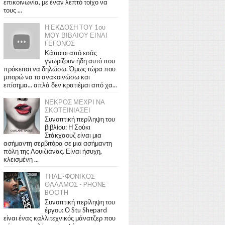
επικοινωνία, με έναν λεπτό τοίχο να
τους ...
Η ΕΚΔΟΣΗ ΤΟΥ 1ου
ΜΟΥ ΒΙΒΛΙΟΥ ΕΙΝΑΙ
ΓΕΓΟΝΟΣ
Κάποιοι από εσάς
γνωρίζουν ήδη αυτό που
πρόκειται να δηλώσω. Όμως τώρα που
μπορώ να το ανακοινώσω και
επίσημα... απλά δεν κρατιέμαι από χα...
ΝΕΚΡΟΣ ΜΕΧΡΙ ΝΑ
ΣΚΟΤΕΙΝΙΑΣΕΙ
Συνοπτική περίληψη του
βιβλίου: Η Σούκι
Στάκχαουζ είναι μια
ασήμαντη σερβιτόρα σε μια ασήμαντη
πόλη της Λουιζιάνας. Είναι ήσυχη,
κλεισμένη ...
ΤΗΛΕ-ΦΟΝΙΚΟΣ
ΘΑΛΑΜΟΣ - PHONE
BOOTH
Συνοπτική περίληψη του
έργου: Ο Stu Shepard
είναι ένας καλλιτεχνικός μάνατζερ που