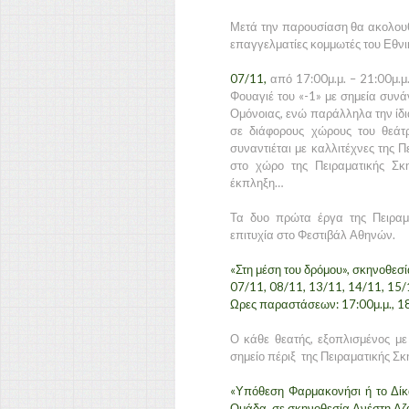
Μετά την παρουσίαση θα ακολουθ
επαγγελματίες κομμωτές του Εθνι
07/11,
από 17:00μ.μ. – 21:00μ.μ
Φουαγιέ του «-1» με σημεία συνά
Ομόνοιας, ενώ παράλληλα την ίδια
σε διάφορους χώρους του θεάτρο
συναντιέται με καλλιτέχνες της Π
στο χώρο της Πειραματικής Σκ
έκπληξη…
Τα δυο πρώτα έργα της Πειραμ
επιτυχία στο Φεστιβάλ Αθηνών.
«Στη μέση του δρόμου», σκηνοθεσ
07/11, 08/11, 13/11, 14/11, 15/
Ωρες παραστάσεων: 17:00μ.μ., 1
Ο κάθε θεατής, εξοπλισμένος με
σημείο πέριξ της Πειραματικής Σκ
«Υπόθεση Φαρμακονήσι ή το Δίκ
Ομάδα, σε σκηνοθεσία Ανέστη Αζ