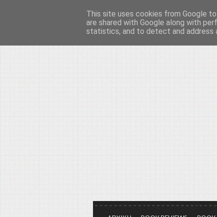
This site uses cookies from Google to 
Το μεγαλείο των Τεχ
are shared with Google along with per
statistics, and to detect and address 
Είμαστε πάντα εδώ για να μιλάμε γ