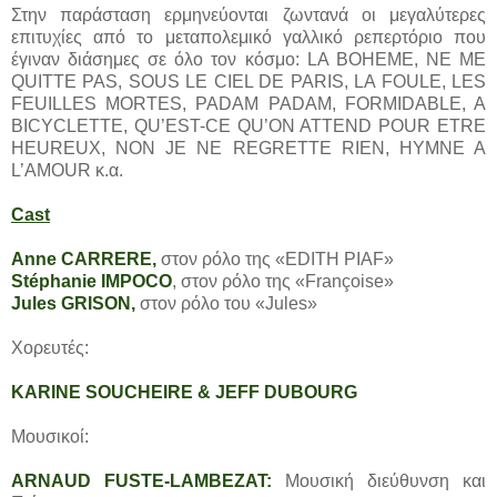
Στην παράσταση ερμηνεύονται ζωντανά οι μεγαλύτερες
επιτυχίες από το μεταπολεμικό γαλλικό ρεπερτόριο που
έγιναν διάσημες σε όλο τον κόσμο: LA BOHEME, NE ME
QUITTE PAS, SOUS LE CIEL DE PARIS, LA FOULE, LES
FEUILLES MORTES, PADAM PADAM, FORMIDABLE, A
BICYCLETTE, QU’EST-CE QU’ON ATTEND POUR ETRE
HEUREUX, NON JE NE REGRETTE RIEN, HYMNE A
L’AMOUR κ.α.
Cast
Anne CARRERE,
στον ρόλο της «EDITH PIAF»
Stéphanie IMPOCO
, στον ρόλο της «Françoise»
Jules GRISON,
στον ρόλο του «Jules»
Χορευτές:
KARINE SOUCHEIRE & JEFF DUBOURG
Μουσικοί:
ARNAUD FUSTE-LAMBEZAT:
Μουσική διεύθυνση και