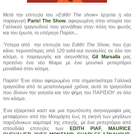
Μετά την επιτυχία του
«Edith! The show»
έρχεται η νέα
παραγωγή
Paris! The Show
, αφιερωμένη στην ιστορία του
Γαλλικού τραγουδιού που γεννήθηκε στην πόλη του φωτός
και του έρωτα, το υπέροχο Παρίσι...
Ύστερα από την επιτυχία του
Edith! The Show
, που έχει
κάνει περισσότερες από 120 sold-out συναυλίες σε όλο τον
κόσμο, o παραγωγός και σκηνοθέτης
Gil Marsalla
μας
προτείνει ένα νέο θέαμα με ένα μουσικό ρεπερτόριο
μοναδικό στον κόσμο.
Παρίσι! Ένα σόου αφιερωμένο στα σημαντικότερα Γαλλικά
τραγούδια από τα μεταπολεμικά χρόνια, αυτά τα τραγούδια
που δίνουν την γοητεία και την φήμη του ΠΑΡΙΣΙΟΥ σε όλο
τον κόσμο.
Ένα εξαιρετικό καστ και μια πρωτότυπη σκηνογραφία μας
μεταφέρουν από την Μονμάρτη έως τη σκηνή των μεγάλων
παριζιάνικων καμπαρέ της εποχής, με ένα ρεπερτόριο από
σπουδαία επιτυχίες των
EDITH PIAF, MAURICE