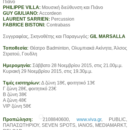
Πιάνο
PHILIPPE VILLA:
Μουσική διεύθυνση και Πιάνο
GUY GIULIANO:
Accordeon
LAURENT SARRIEN:
Percussion
FABRICE BISTONI:
Contrabass
Συγγραφέας, Σκηνοθέτης και Παραγωγός:
GIL MARSALLA
Τοποθεσία:
Θέατρο Badminton, Ολυμπιακά Ακίνητα, Άλσος
Στρατού, Γουδλη
Ημερομηνία:
Σάββατο 28 Νοεμβρίου 2015, στις 21.00μ.μ.
Κυριακή 29 Νοεμβρίου 2015, στις 19.30μ.μ.
Τιμές εισιτηρίων:
Δ ζώνη 18€, φοιτητικό 13€
Γ ζώνη 28€, φοιτητικό 23€
Β ζώνη 38€
Α ζώνη 48€
VIP ζώνη 58€
Προπώληση:
2108840600
,
www.viva.gr
, PUBLIC,
ΠΑΠΑΣΩΤΗΡΙΟΥ, SEVEN SPOTS, IANOS, MEDIAMARKT,