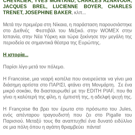
CHEVALIER, YVES MONTAND, CHARLES AZNAVOUR,
JACQUES BREL, LUCIENNE BOYER, CHARLES
TRENET, JOSEPHINE BAKER
, κλπ...
Μετά την πρεμιέρα στη Νίκαια, η παράσταση παρουσιάστηκε
στο Διεθνές Φεστιβάλ του Μεξικό. στην WOMEX στην
Ισπανία, στην Νέα Υόρκη και τώρα ξεκίνησε την μεγάλη της
περιοδεία σε σημαντικά θέατρα της Ευρώπης.
Η ιστορία...
Παρίσι λίγο μετά τον πόλεμο.
Η Francoise, μια νεαρή κοπέλα που ονειρεύεται να γίνει μια
διάσημη αρτίστα στο ΠΑΡΙΣΙ, φτάνει στη Μονμάρτη. Σε ένα
μικρό σοκάκι, θα διασταυρωθεί με την EDITH PIAF, που θα
γίνει η καλύτερή της φίλη, η έμπιστή της, η αδελφή ψυχή της.
Η Françoise θα βρει τον έρωτα στο πρόσωπο του Jules,
ενός απένταρου τραγουδιστή που ζει στο Pigalle του
Παρισιού. Μεταξύ τους θα αναπτυχθεί ένα δυνατό ειδύλλιο
σε μια πόλη όπου η αγάπη θριαμβεύει πάντα!