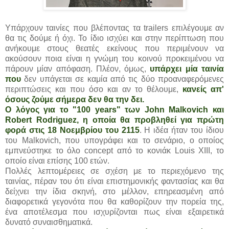
Υπάρχουν ταινίες που βλέποντας τα trailers επιλέγουμε αν
θα τις δούμε ή όχι. Το ίδιο ισχύει και στην περίπτωση που
ανήκουμε στους θεατές εκείνους που περιμένουν να
ακούσουν ποια είναι η γνώμη του κοινού προκειμένου να
πάρουν μίαν απόφαση. Πλέον, όμως,
υπάρχει μία ταινία
που
δεν υπάγεται σε καμία από τις δύο προαναφερόμενες
περιπτώσεις και που όσο και αν το θέλουμε,
κανείς απ'
όσους ζούμε σήμερα δεν θα την δει.
Ο λόγος για το "100 years" των John Malkovich και
Robert Rodriguez, η οποία θα προβληθεί για πρώτη
φορά στις 18 Νοεμβρίου του 2115
. Η ιδέα ήταν του ίδιου
του Malkovich, που υπογράφει και το σενάριο, ο οποίος
εμπνεύστηκε το όλο concept από το κονιάκ Louis XIII, το
οποίο είναι επίσης 100 ετών.
Πολλές λεπτομέρειες σε σχέση με το περιεχόμενο της
ταινίας, πέραν του ότι είναι επιστημονικής φαντασίας και θα
δείχνει την ίδια σκηνή, στο μέλλον, επηρεασμένη από
διαφορετικά γεγονότα που θα καθορίζουν την πορεία της,
ένα αποτέλεσμα που ισχυρίζονται πως είναι εξαιρετικά
δυνατό συναισθηματικά.