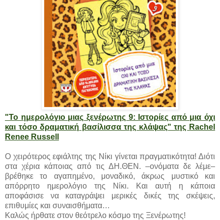
"Το ημερολόγιο μιας ξενέρωτης 9: Ιστορίες από μια όχι
και τόσο δραματική βασίλισσα της κλάψας" της Rachel
Renee Russell
Ο χειρότερος εφιάλτης της Νίκι γίνεται πραγματικότητα! Διότι
στα χέρια κάποιας από τις ΔΗ.ΘΕΝ. –ονόματα δε λέμε–
βρέθηκε το αγαπημένο, μοναδικό, άκρως μυστικό και
απόρρητο ημερολόγιο της Νίκι. Και αυτή η κάποια
αποφάσισε να καταγράψει μερικές δικές της σκέψεις,
επιθυμίες και συναισθήματα…
Καλώς ήρθατε στον θεότρελο κόσμο της Ξενέρωτης!