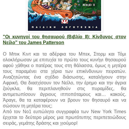
"Οι κυνηγοί του θησαυρού (Βιβλίο II): Κίνδυνος στον
Νείλο" του James Patterson
Ο Μπικ Κιντ και τα αδέρφια του Μπεκ, Στορμ και Τόμι
ολοκλήρωσαν με επιτυχία το πρώτο τους κυνήγι θησαυρού
αφού χάθηκε ο πατέρας τους στη θάλασσα, όμως η μητέρα
τους παραμένει στα χέρια των επικίνδυνων πειρατών.
Αναζητώντας ένα σχέδιο διάσωσης, καταλήγουν στην
Αφρική. Θα διασχίσουν τον Νείλο, την έρημο και την άγρια
ζούγκλα, θα περιπλανηθούν στις πυραμίδες, θα
αντιμετωπίσουν άγριους ιπποπόταμους και… κακούς.
Άραγε, θα τα καταφέρουν να βρουν τον θησαυρό και να
σώσουν τη μητέρα τους;
Από τον Νο1 ευπώλητο συγγραφέα των New York Times
έρχεται το δεύτερο μέρος μια πρωτότυπης περιπετειώδους
σειράς, γεμάτης δράσης και χιούμορ!