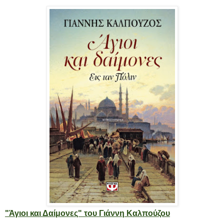
"Άγιοι και Δαίμονες" του Γιάννη Καλπούζου