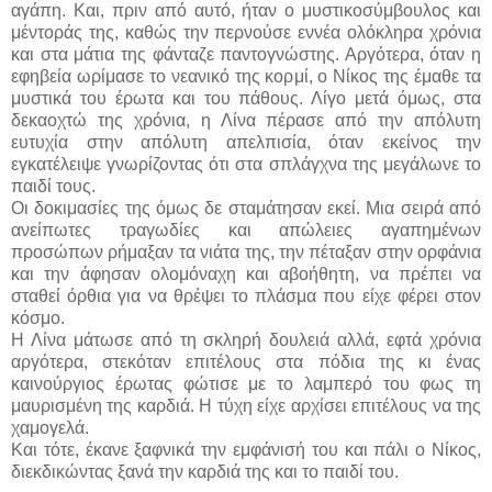
αγάπη. Και, πριν από αυτό, ήταν ο μυστικοσύμβουλος και
μέντοράς της, καθώς την περνούσε εννέα ολόκληρα χρόνια
και στα μάτια της φάνταζε παντογνώστης. Αργότερα, όταν η
εφηβεία ωρίμασε το νεανικό της κορμί, ο Νίκος της έμαθε τα
μυστικά του έρωτα και του πάθους. Λίγο μετά όμως, στα
δεκαοχτώ της χρόνια, η Λίνα πέρασε από την απόλυτη
ευτυχία στην απόλυτη απελπισία, όταν εκείνος την
εγκατέλειψε γνωρίζοντας ότι στα σπλάγχνα της μεγάλωνε το
παιδί τους.
Οι δοκιμασίες της όμως δε σταμάτησαν εκεί. Μια σειρά από
ανείπωτες τραγωδίες και απώλειες αγαπημένων
προσώπων ρήμαξαν τα νιάτα της, την πέταξαν στην ορφάνια
και την άφησαν ολομόναχη και αβοήθητη, να πρέπει να
σταθεί όρθια για να θρέψει το πλάσμα που είχε φέρει στον
κόσμο.
Η Λίνα μάτωσε από τη σκληρή δουλειά αλλά, εφτά χρόνια
αργότερα, στεκόταν επιτέλους στα πόδια της κι ένας
καινούργιος έρωτας φώτισε με το λαμπερό του φως τη
μαυρισμένη της καρδιά. Η τύχη είχε αρχίσει επιτέλους να της
χαμογελά.
Και τότε, έκανε ξαφνικά την εμφάνισή του και πάλι ο Νίκος,
διεκδικώντας ξανά την καρδιά της και το παιδί του.