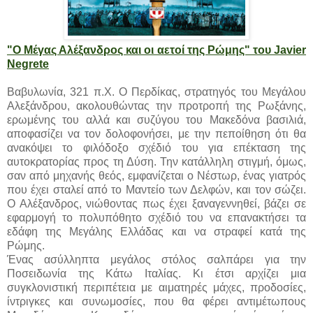
"Ο Μέγας Αλέξανδρος και οι αετοί της Ρώμης" του Javier
Negrete
Βαβυλωνία, 321 π.Χ. Ο Περδίκας, στρατηγός του Μεγάλου
Αλεξάνδρου, ακολουθώντας την προτροπή της Ρωξάνης,
ερωμένης του αλλά και συζύγου του Μακεδόνα βασιλιά,
αποφασίζει να τον δολοφονήσει, με την πεποίθηση ότι θα
ανακόψει το φιλόδοξο σχέδιό του για επέκταση της
αυτοκρατορίας προς τη Δύση. Την κατάλληλη στιγμή, όμως,
σαν από μηχανής θεός, εμφανίζεται ο Νέστωρ, ένας γιατρός
που έχει σταλεί από το Μαντείο των Δελφών, και τον σώζει.
Ο Αλέξανδρος, νιώθοντας πως έχει ξαναγεννηθεί, βάζει σε
εφαρμογή το πολυπόθητο σχέδιό του να επανακτήσει τα
εδάφη της Μεγάλης Ελλάδας και να στραφεί κατά της
Ρώμης.
Ένας ασύλληπτα μεγάλος στόλος σαλπάρει για την
Ποσειδωνία της Κάτω Ιταλίας. Κι έτσι αρχίζει μια
συγκλονιστική περιπέτεια με αιματηρές μάχες, προδοσίες,
ίντριγκες και συνωμοσίες, που θα φέρει αντιμέτωπους