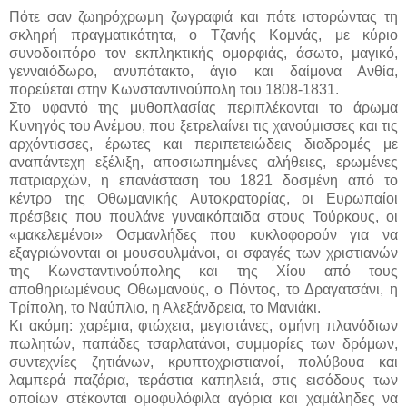
Πότε σαν ζωηρόχρωμη ζωγραφιά και πότε ιστορώντας τη
σκληρή πραγματικότητα, ο Τζανής Κομνάς, με κύριο
συνοδοιπόρο τον εκπληκτικής ομορφιάς, άσωτο, μαγικό,
γενναιόδωρο, ανυπότακτο, άγιο και δαίμονα Ανθία,
πορεύεται στην Κωνσταντινούπολη του 1808-1831.
Στο υφαντό της μυθοπλασίας περιπλέκονται το άρωμα
Κυνηγός του Ανέμου, που ξετρελαίνει τις χανούμισσες και τις
αρχόντισσες, έρωτες και περιπετειώδεις διαδρομές με
αναπάντεχη εξέλιξη, αποσιωπημένες αλήθειες, ερωμένες
πατριαρχών, η επανάσταση του 1821 δοσμένη από το
κέντρο της Οθωμανικής Αυτοκρατορίας, οι Ευρωπαίοι
πρέσβεις που πουλάνε γυναικόπαιδα στους Τούρκους, οι
«μακελεμένοι» Oσμανλήδες που κυκλοφορούν για να
εξαγριώνονται οι μουσουλμάνοι, οι σφαγές των χριστιανών
της Κωνσταντινούπολης και της Χίου από τους
αποθηριωμένους Οθωμανούς, ο Πόντος, το Δραγατσάνι, η
Τρίπολη, το Ναύπλιο, η Αλεξάνδρεια, το Μανιάκι.
Κι ακόμη: χαρέμια, φτώχεια, μεγιστάνες, σμήνη πλανόδιων
πωλητών, παπάδες τσαρλατάνοι, συμμορίες των δρόμων,
συντεχνίες ζητιάνων, κρυπτοχριστιανοί, πολύβουα και
λαμπερά παζάρια, τεράστια καπηλειά, στις εισόδους των
οποίων στέκονται ομοφυλόφιλα αγόρια και χαμάληδες να