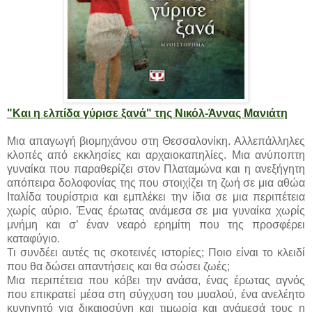
"Και η ελπίδα γύρισε ξανά" της Νικόλ-Άννας Μανιάτη
Μια απαγωγή βιομηχάνου στη Θεσσαλονίκη. Αλλεπάλληλες
κλοπές από εκκλησίες και αρχαιοκαπηλίες. Μια ανύποπτη
γυναίκα που παραθερίζει στον Πλαταμώνα και η ανεξήγητη
απόπειρα δολοφονίας της που στοιχίζει τη ζωή σε μια αθώα
Ιταλίδα τουρίστρια και εμπλέκει την ίδια σε μια περιπέτεια
χωρίς αύριο. Ένας έρωτας ανάμεσα σε μια γυναίκα χωρίς
μνήμη και σ’ έναν νεαρό ερημίτη που της προσφέρει
καταφύγιο.
Τι συνδέει αυτές τις σκοτεινές ιστορίες; Ποιο είναι το κλειδί
που θα δώσει απαντήσεις και θα σώσει ζωές;
Μια περιπέτεια που κόβει την ανάσα, ένας έρωτας αγνός
που επικρατεί μέσα στη σύγχυση του μυαλού, ένα ανελέητο
κυνηγητό για δικαιοσύνη και τιμωρία και ανάμεσά τους η