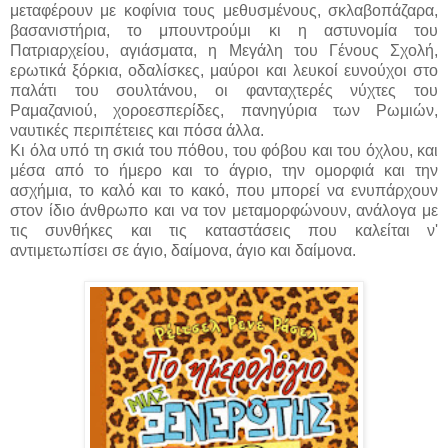
μεταφέρουν με κοφίνια τους μεθυσμένους, σκλαβοπάζαρα,
βασανιστήρια, το μπουντρούμι κι η αστυνομία του
Πατριαρχείου, αγιάσματα, η Μεγάλη του Γένους Σχολή,
ερωτικά ξόρκια, οδαλίσκες, μαύροι και λευκοί ευνούχοι στο
παλάτι του σουλτάνου, οι φανταχτερές νύχτες του
Ραμαζανιού, χοροεσπερίδες, πανηγύρια των Ρωμιών,
ναυτικές περιπέτειες και πόσα άλλα.
Κι όλα υπό τη σκιά του πόθου, του φόβου και του όχλου, και
μέσα από το ήμερο και το άγριο, την ομορφιά και την
ασχήμια, το καλό και το κακό, που μπορεί να ενυπάρχουν
στον ίδιο άνθρωπο και να τον μεταμορφώνουν, ανάλογα με
τις συνθήκες και τις καταστάσεις που καλείται ν'
αντιμετωπίσει σε άγιο, δαίμονα, άγιο και δαίμονα.