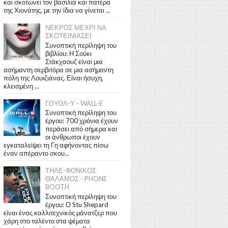
και σκοτώνει τον βασιλιά και πατέρα
της Χιονάτης, με την ίδια να γίνεται ...
ΝΕΚΡΟΣ ΜΕΧΡΙ ΝΑ
ΣΚΟΤΕΙΝΙΑΣΕΙ
Συνοπτική περίληψη του
βιβλίου: Η Σούκι
Στάκχαουζ είναι μια
ασήμαντη σερβιτόρα σε μια ασήμαντη
πόλη της Λουιζιάνας. Είναι ήσυχη,
κλεισμένη ...
ΓΟΥΟΛ-Υ - WALL-E
Συνοπτική περίληψη του
έργου: 700 χρόνια έχουν
περάσει από σήμερα και
οι άνθρωποι έχουν
εγκαταλείψει τη Γη αφήνοντας πίσω
έναν απέραντο σκου...
ΤΗΛΕ-ΦΟΝΙΚΟΣ
ΘΑΛΑΜΟΣ - PHONE
BOOTH
Συνοπτική περίληψη του
έργου: Ο Stu Shepard
είναι ένας καλλιτεχνικός μάνατζερ που
χάρη στο ταλέντο στα ψέματα