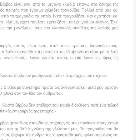
Βίρβος είναι ένα από τα μεγάλα κλαδιά επάνω στο δέντρο της
κός ποιητής που έγραψε χιλιάδες τραγούδια. Πολλοί από μας και
 από τα τραγούδια τα οποία έχετε τραγουδήσει και αγαπήσει και
τε κλάψει, έχετε πονέσει, έχετε ζήσει, τα έχει γράψει εκείνος. Έχει
υς πιο μεγάλους, τους πιο κλασικούς συνθέτες της λαϊκής μας
υργός αυτός είναι ένας από τους πρώτους διανοούμενους-
ο λαϊκό τραγούδι και μοναδικά περιδιαβαίνει αντάμα με το λαό,
ου σιγοψιθυρίζει λόγια γλυκά, πικρά, ωραία λόγια τις ώρες τις
 Κώστα Βίρβο τον μεταφορικό τίτλο «Πατριάρχης του στίχου».
ς Βίρβος με συνεπήρε πρώτα ως άνθρωπος και μετά μου άρεσαν
 αληθινοί σαν τον ίδιο τον άνθρωπο».
ου Κώστα Βίρβου δεν επιδέχονταν καμία διόρθωση, ούτε ένα τελικό
 θετικός στιχουργός της εποχής!»
βος ήταν ένας σπουδαίος στιχουργός, που προίκισε πραγματικά
 του και τη βαθιά γνώση της γλώσσας μας. Τα τραγούδια του θα
 ένας ξεχωριστός άνθρωπος, συγκαταβατικός, φιλοσοφημένος και