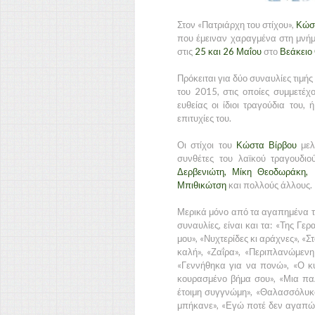
Στον «Πατριάρχη του στίχου»,
Κώστ
που έμειναν χαραγμένα στη μνήμη
στις
25 και 26 Μαΐου
στο
Βεάκειο 
Πρόκειται για δύο συναυλίες τιμή
του 2015, στις οποίες συμμετέ
ευθείας οι ίδιοι τραγούδια του,
επιτυχίες του.
Οι στίχοι του
Κώστα Βίρβου
μελ
συνθέτες του λαϊκού τραγουδι
Δερβενιώτη, Μίκη Θεοδωράκη,
Μπιθικώτση
και πολλούς άλλους.
Μερικά μόνο από τα αγαπημένα τρ
συναυλίες, είναι και τα: «Της Γε
μου», «Νυχτερίδες κι αράχνες», «Σ
καλή», «Ζαΐρα», «Περιπλανώμενη 
«Γεννήθηκα για να πονώ», «Ο κυρ
κουρασμένο βήμα σου», «Μια παλ
έτοιμη συγγνώμη», «Θαλασσόλυκο
μπήκανε», «Εγώ ποτέ δεν αγαπώ»,