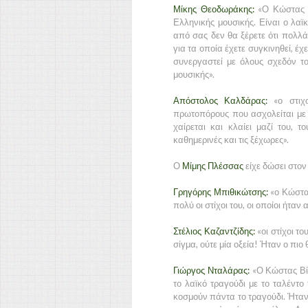
Μίκης Θεοδωράκης:
«Ο Κώστας 
Ελληνικής μουσικής. Είναι ο λαϊ
από σας δεν θα ξέρετε ότι πολλά
για τα οποία έχετε συγκινηθεί, έχε
συνεργαστεί με όλους σχεδόν το
μουσικής».
Απόστολος Καλδάρας:
«ο στιχο
πρωτοπόρους που ασχολείται με τ
χαίρεται και κλαίει μαζί του, τ
καθημερινές και τις ξέχωρες».
Ο
Μίμης Πλέσσας
είχε δώσει στον
Γρηγόρης Μπιθικώτσης:
«ο Κώστα
πολύ οι στίχοι του, οι οποίοι ήταν
Στέλιος Καζαντζίδης:
«οι στίχοι τ
σίγμα, ούτε μία οξεία! Ήταν ο πιο
Γιώργος Νταλάρας:
«Ο Κώστας Βίρ
το λαϊκό τραγούδι με το ταλέντο
κοσμούν πάντα το τραγούδι. Ήταν