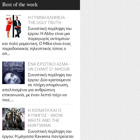
Best of the week
Η ΓΥΜΝΗ ΑΛΗΘΕΙΑ -
THE UGLY TRUTH
Συνοπτική περίληψη του
έργου: Η Abby είναι μια
παραγωγός εκπομπών
και πολύ ρομαντική. Ο Mike είναι ένας
παραδοσιακός τηλεοπτικός τύπος ο
οπ...
ΕΝΑ ΕΡΩΤΙΚΟ ΑΣΜΑ -
UN CHANT D' AMOUR
Συνοπτική περίληψη του
έργου: Δύο κρατούμενοι
σε πλήρη απομόνωση,
απελπισμένοι για ανθρώπινη
επικοινωνία, με έναν λεπτό τοίχο να
τους ...
Η ΧΙΟΝΑΤΗ ΚΑΙ Ο
ΚΥΝΗΓΟΣ - SNOW
WHITE AND THE
HUNTSMAN
Συνοπτική περίληψη του
έργου: Η μάγισσα Ravenna παντρεύεται