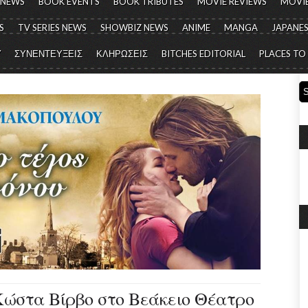
 NEWS
BOOK EVENTS
BOOK TRIBUTES
MOVIE REVIEWS
MOVIE
S
TV SERIES NEWS
SHOWBIZ NEWS
ANIME
MANGA
JAPANES
Y
ΣΥΝΕΝΤΕΥΞΕΙΣ
ΚΛΗΡΩΣΕΙΣ
BITCHES EDITORIAL
PLACES TO
ώστα Βίρβο στο Βεάκειο Θέατρο