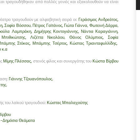
αι τραγουδήθηκαν από πολλές γενιές και εξακολουθούν να είναι
Θέατρο τραγουδούν με αλφαβητική σειρά οι:
Γεράσιμος Ανδρεάτος,
η, Σοφία Βόσσου, Πέτρος Γαϊτάνος, Γιώτα Γιάννα, Φωτεινή Δάρρα,
αρούλα Λαμπράκη, Δημήτρης Κοντογιάννης, Νάντια Καραγιάννη,
Μπιθικώτσης, Λιζέττα Νικολάου, Θάνος Ολύμπιος, Σοφία
Μπάμπης Στόκας, Μπάμπης Τσέρτος, Κώστας Τριανταφυλλίδης,
 κ.α
ης
Μίμης Πλέσσας,
στενός φίλος και συνεργάτης του
Κώστα Βίρβου
αση:
Γιάννης Τζουανόπουλος.
της.
ής του λαϊκού τραγουδιού
:
Κώστας Μπαλαχούτης
Βίρβου
 –Δημόσια Θεάματα