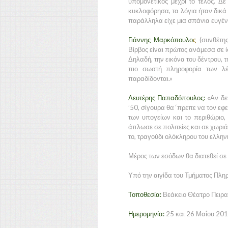
υπομονετικός μέχρι το τέλος. 
κυκλοφόρησα, τα λόγια ήταν δικά 
παράλληλα είχε μια σπάνια ευγέν
Γιάννης Μαρκόπουλο
ς
(συνθέτης
Βίρβος είναι πρώτος ανάμεσα σε ί
Δηλαδή, την εικόνα του δέντρου, τ
πιο σωστή πληροφορία των λέ
παραδίδονται.»
Λευτέρης Παπαδόπουλος:
«Αν δεν
’50, σίγουρα θα ‘πρεπε να τον εφε
των υπογείων και το περιθώριο, 
άπλωσε σε πολιτείες και σε χωριά,
το, τραγούδι ολόκληρου του ελλην
Μέρος των εσόδων θα διατεθεί σ
Υπό την αιγίδα του Τμήματος Πλη
Τοποθεσία:
Βεάκειο Θέατρο Πειρα
Ημερομηνία:
25 και 26 Μαΐου 20