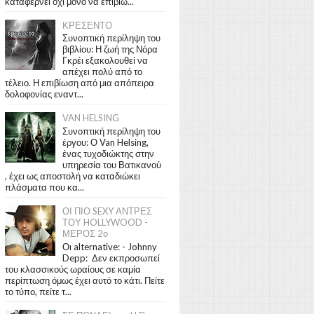
καταφέρνει όχι μόνο να επιβιώ...
ΚΡΕΣΕΝΤΟ
Συνοπτική περίληψη του
βιβλίου: Η ζωή της Νόρα
Γκρέι εξακολουθεί να
απέχει πολύ από το
τέλειο. Η επιβίωση από μια απόπειρα
δολοφονίας εναντ...
VAN HELSING
Συνοπτική περίληψη του
έργου: Ο Van Helsing,
ένας τυχοδιώκτης στην
υπηρεσία του Βατικανού
, έχει ως αποστολή να καταδιώκει
πλάσματα που κα...
ΟΙ ΠΙΟ SEXY ΑΝΤΡΕΣ
ΤΟΥ HOLLYWOOD -
ΜΕΡΟΣ 2ο
Οι alternative: - Johnny
Depp: Δεν εκπροσωπεί
του κλασσικούς ωραίους σε καμία
περίπτωση όμως έχει αυτό το κάτι. Πείτε
το τύπο, πείτε τ...