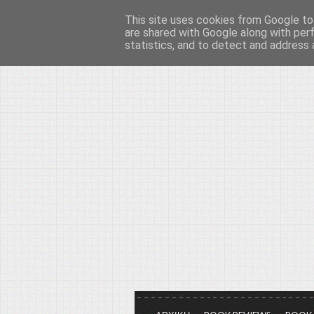
This site uses cookies from Google to 
Το μεγαλείο των Τεχ
are shared with Google along with per
statistics, and to detect and address 
Είμαστε πάντα εδώ για να μιλάμε γ