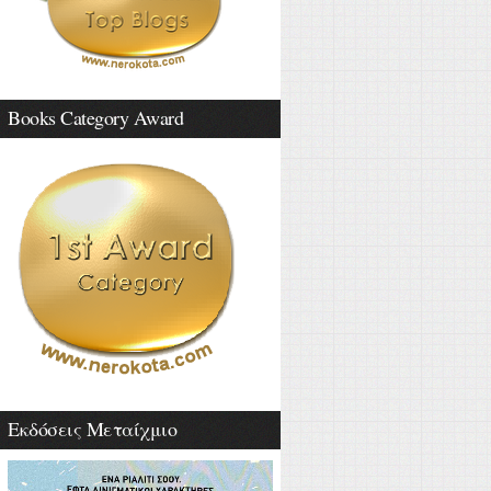
Books Category Award
Εκδόσεις Μεταίχμιο