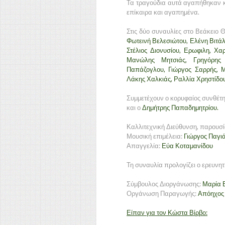
Τα τραγούδια αυτά αγαπήθηκαν κ
επίκαιρα και αγαπημένα.
Στις δύο συναυλίες στο Βεάκειο 
Φωτεινή Βελεσιώτου, Ελένη Βιτάλ
Στέλιος Διονυσίου, Ερωφιλη, Χ
Μανώλης Μητσιάς, Γρηγόρης 
Παπάζογλου, Γιώργος Σαρρής, 
Λάκης Χαλκιάς, Ραλλία Χρηστίδου
Συμμετέχουν ο κορυφαίος συνθέτ
και ο
Δημήτρης Παπαδημητρίου.
Καλλιτεχνική Διεύθυνση, παρουσί
Μουσική επιμέλεια:
Γιώργος Παγιά
Απαγγελία:
Εύα Κοταμανίδου
Τη συναυλία προλογίζει ο ερευνητ
Σύμβουλος Διοργάνωσης:
Μαρία 
Οργάνωση Παραγωγής:
Απόηχος
Είπαν για τον Κώστα Βίρβο: