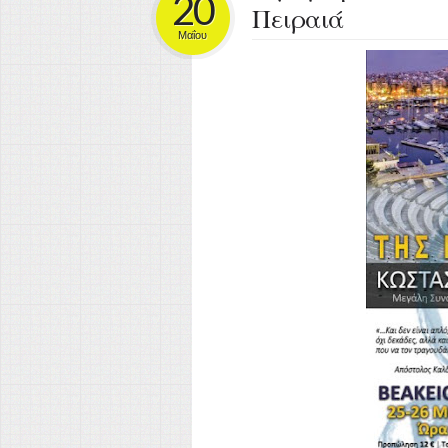
20
Πειραιά
Μαΐου