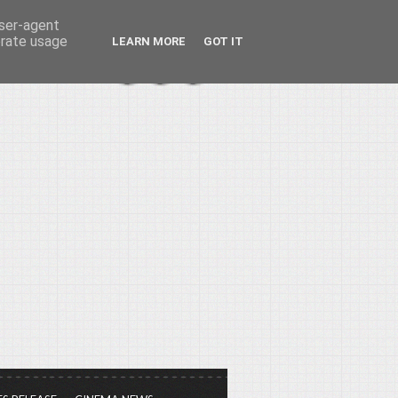
user-agent
erate usage
LEARN MORE
GOT IT