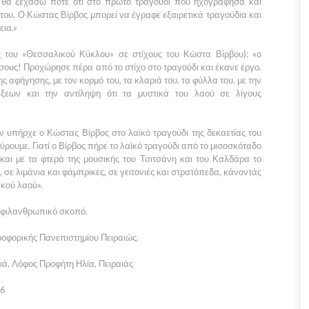
Δε θα ξεχάσω ποτέ ότι στο πρώτο τραγούδι που ηχογράφησα και
του. Ο Κώστας Βίρβος μπορεί να έγραφε εξαιρετικά τραγούδια και
εια.»
 του «Θεσσαλικού Κύκλου» σε στίχους του Κώστα Βίρβου): «ο
σους! Προχώρησε πέρα από το στίχο στο τραγούδι και έκανε έργο.
ης αφήγησης, με τον κορμό του, τα κλαριά του, τα φύλλα του, με την
ξεων και την αντίληψη ότι τα μυστικά του λαού σε λίγους
 υπήρχε ο Κώστας Βίρβος στο λαϊκό τραγούδι της δεκαετίας του
ύρουμε. Γιατί ο Βίρβος πήρε το λαϊκό τραγούδι από το μισοσκόταδο
και με τα φτερά της μουσικής του Τσιτσάνη και του Καλδάρα το
 σε λιμάνια και φάμπρικες, σε γειτονιές και στρατόπεδα, κάνοντάς
ικού λαού».
ε φιλανθρωπικό σκοπό.
ροφορικής Πανεπιστημίου Πειραιώς.
ιά, Λόφος Προφήτη Ηλία, Πειραιάς
16