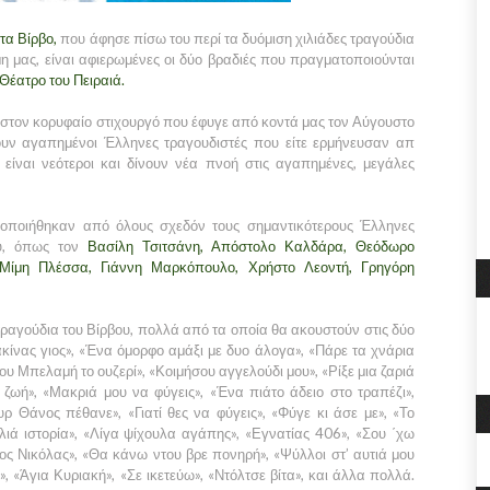
α Βίρβο,
που άφησε πίσω του περί τα δυόμιση χιλιάδες τραγούδια
 μας, είναι αφιερωμένες οι δύο βραδιές που πραγματοποιούνται
Θέατρο του Πειραιά.
ς στον κορυφαίο στιχουργό που έφυγε από κοντά μας τον Αύγουστο
χουν αγαπημένοι Έλληνες τραγουδιστές που είτε ερμήνευσαν απ
 ή είναι νεότεροι και δίνουν νέα πνοή στις αγαπημένες, μεγάλες
οποιήθηκαν από όλους σχεδόν τους σημαντικότερους Έλληνες
ού, όπως τον
Βασίλη Τσιτσάνη, Απόστολο Καλδάρα, Θεόδωρο
 Μίμη Πλέσσα, Γιάννη Μαρκόπουλο, Χρήστο Λεοντή, Γρηγόρη
αγούδια του Βίρβου, πολλά από τα οποία θα ακουστούν στις δύο
ρακίνας γιος», «Ένα όμορφο αμάξι με δυο άλογα», «Πάρε τα χνάρια
του Μπελαμή το ουζερί», «Κοιμήσου αγγελούδι μου», «Ρίξε μια ζαριά
ζωή», «Μακριά μου να φύγεις», «Ένα πιάτο άδειο στο τραπέζι»,
 Θάνος πέθανε», «Γιατί θες να φύγεις», «Φύγε κι άσε με», «Το
ιά ιστορία», «Λίγα ψίχουλα αγάπης», «Εγνατίας 406», «Σου ΄χω
ς Νικόλας», «Θα κάνω ντου βρε πονηρή», «Ψύλλοι στ’ αυτιά μου
 «Άγια Κυριακή», «Σε ικετεύω», «Ντόλτσε βίτα», και άλλα πολλά.