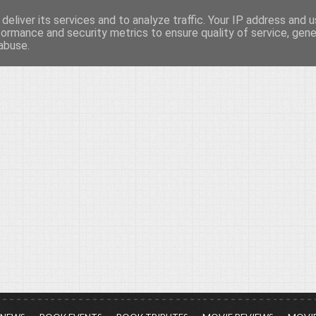
deliver its services and to analyze traffic. Your IP address and 
νών...
formance and security metrics to ensure quality of service, gen
abuse.
ια τον πολιτισμό, σε κάθε του μορφή και έκταση...