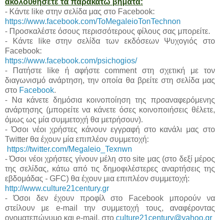
ακολουθήσετε τα παρακάτω βήματα:
- Κάντε like στην σελίδα μας στο Facebook:
https://www.facebook.com/ToMegaleioTonTechnon
- Προσκαλέστε όσους περισσότερους φίλους σας μπορείτε.
- Κάντε like στην σελίδα των εκδόσεων Ψυχογιός στο
Facebook:
https://www.facebook.com/psichogios/
- Πατήστε like ή αφήστε comment στη σχετική με τον
διαγωνισμό ανάρτηση, την οποία θα βρείτε στη σελίδα μας
στο
Facebook
.
- Να κάνετε δημόσια κοινοποίηση της προαναφερόμενης
ανάρτησης (μπορείτε να κάνετε όσες κοινοποιήσεις θέλετε,
όμως ως μία συμμετοχή θα μετρήσουν).
- Όσοι νέοι χρήστες κάνουν εγγραφή στο κανάλι μας στο
Twitter θα έχουν μία επιπλέον συμμετοχή:
https://twitter.com/Megaleio_Texnwn
- Όσοι νέοι χρήστες γίνουν μέλη στο site μας (στο δεξί μέρος
της σελίδας, κάτω από τις δημοφιλέστερες αναρτήσεις της
εβδομάδας - GFC) θα έχουν μια επιπλέον συμμετοχή:
http://www.culture21century.gr
- Όσοι δεν έχουν προφίλ στο Facebook μπορούν να
στείλουν με e-mail την συμμετοχή τους, αναφέροντας
ονοματεπώνυμο και e-mail, στο
culture21century@yahoo.gr