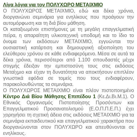
Λίγα λόγια για τον ΠΟΛΥΧΩΡΟ ΜΕΤΑΙΧΜΙΟ
Ο ΠΟΛΥΧΩΡΟΣ ΜΕΤΑΙΧΜΙΟ, εδώ και δέκα χρόνια,
διοργανώνει σεμινάρια για ενηλίκους που προάγουν την
αυτομόρφωση και τη διά βίου μάθηση.
Οι καταξιωμένοι επιστήμονες με τη μεγάλη επαγγελματική
πείρα, η απαραίτητη υλικοτεχνική υποδομή και το ίδιο το
όνομα των εκδόσεων ΜΕΤΑΙΧΜΙΟ, εγγυώνται την
ουσιαστική κατάρτιση και δημιουργική αξιοποίηση του
ελεύθερου χρόνου σε κάθε ενδιαφερόμενο. Μέσα σε αυτά τα
δέκα χρόνια, περισσότεροι από 1.100 σπουδαστές μέχρι
στιγμής έδειξαν την εμπιστοσύνη τους στις εκδόσεις
Μεταίχμιο και είχαν τη δυνατότητα να αποκτήσουν επιπλέον
γνωστικά εφόδια σε τομείς που τους ενδιαφέρουν,
παρακολουθώντας τα σεμινάρια.
Ο ΠΟΛΥΧΩΡΟΣ ΜΕΤΑΙΧΜΙΟ είναι πλέον πιστοποιημένο
Κέντρο Διά Βίου Μάθησης Επιπέδου 1
(Κε.Δι.Βι.Μ.1). Ο
Εθνικός Οργανισμός Πιστοποίησης Προσόντων και
Επαγγελματικού Προσανατολισμού (Ε.Ο.Π.Π.Ε.Π.) έχει
χορηγήσει τη σχετική άδεια στις εκδόσεις ΜΕΤΑΙΧΜΙΟ για τα
σεμινάρια εκπαιδευτικού και επαγγελματικού χαρακτήρα που
διοργανώνονται στον ΠΟΛΥΧΩΡΟ και απευθύνονται σε
ενηλίκους.