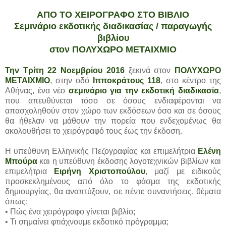
ΑΠΟ ΤΟ ΧΕΙΡΟΓΡΑΦΟ ΣΤΟ ΒΙΒΛΙΟ
Σεμινάριο εκδοτικής διαδικασίας / παραγωγής
βιβλίου
στον ΠΟΛΥΧΩΡΟ ΜΕΤΑΙΧΜΙΟ
Την Τρίτη 22 Νοεμβρίου 2016
ξεκινά στον
ΠΟΛΥΧΩΡΟ
ΜΕΤΑΙΧΜΙΟ
, στην οδό
Ιπποκράτους 118
, στο κέντρο της
Αθήνας, ένα νέο
σεμινάριο για την εκδοτική διαδικασία
,
που απευθύνεται τόσο σε όσους ενδιαφέρονται να
απασχοληθούν στον χώρο των εκδόσεων όσο και σε όσους
θα ήθελαν να μάθουν την πορεία που ενδεχομένως θα
ακολουθήσει το χειρόγραφό τους έως την έκδοση.
Η υπεύθυνη Ελληνικής Πεζογραφίας και επιμελήτρια
Ελένη
Μπούρα
και η υπεύθυνη έκδοσης λογοτεχνικών βιβλίων και
επιμελήτρια
Ειρήνη Χριστοπούλου
, μαζί με ειδικούς
προσκεκλημένους από όλο το φάσμα της εκδοτικής
δημιουργίας, θα αναπτύξουν, σε πέντε συναντήσεις, θέματα
όπως:
• Πώς ένα χειρόγραφο γίνεται βιβλίο;
• Τι σημαίνει φτιάχνουμε εκδοτικό πρόγραμμα;