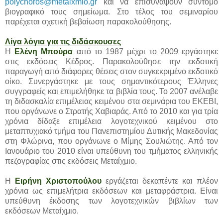
polychoros@metaixmio.gr
και να επισυνάψουν σύντομο
βιογραφικό τους σημείωμα. Στο τέλος του σεμιναρίου
παρέχεται σχετική βεβαίωση παρακολούθησης.
Λίγα λόγια για τις διδάσκουσες
Η
Ελένη Μπούρα
από το 1987 μέχρι το 2009 εργάστηκε
στις εκδόσεις Κέδρος. Παρακολούθησε την εκδοτική
παραγωγή από διάφορες θέσεις στον συγκεκριμένο εκδοτικό
οίκο. Συνεργάστηκε με τους σημαντικότερους Έλληνες
συγγραφείς και επιμελήθηκε τα βιβλία τους. Το 2007 ανέλαβε
τη διδασκαλία επιμέλειας κειμένου στα σεμινάρια του ΕΚΕΒΙ,
που οργάνωνε ο Στρατής Χαβιαράς. Από το 2010 και για τρία
χρόνια δίδαξε επιμέλεια λογοτεχνικού κειμένου στο
μεταπτυχιακό τμήμα του Πανεπιστημίου Δυτικής Μακεδονίας
στη Φλώρινα, που οργάνωνε ο Μίμης Σουλιώτης. Από τον
Ιανουάριο του 2010 είναι υπεύθυνη του τμήματος ελληνικής
πεζογραφίας στις εκδόσεις Μεταίχμιο.
Η
Ειρήνη Χριστοπούλου
εργάζεται δεκαπέντε και πλέον
χρόνια ως επιμελήτρια εκδόσεων και μεταφράστρια. Είναι
υπεύθυνη έκδοσης των λογοτεχνικών βιβλίων των
εκδόσεων Μεταίχμιο.