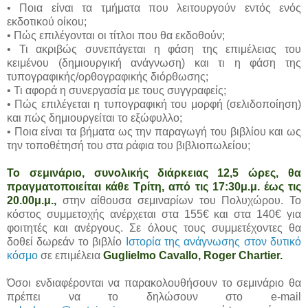
• Ποια είναι τα τμήματα που λειτουργούν εντός ενός
εκδοτικού οίκου;
• Πώς επιλέγονται οι τίτλοι που θα εκδοθούν;
• Τι ακριβώς συνεπάγεται η φάση της επιμέλειας του
κειμένου (δημιουργική ανάγνωση) και τι η φάση της
τυπογραφικής/ορθογραφικής διόρθωσης;
• Τι αφορά η συνεργασία με τους συγγραφείς;
• Πώς επιλέγεται η τυπογραφική του μορφή (σελιδοποίηση)
και πώς δημιουργείται το εξώφυλλο;
• Ποια είναι τα βήματα ως την παραγωγή του βιβλίου και ως
την τοποθέτησή του στα ράφια του βιβλιοπωλείου;
Το σεμινάριο, συνολικής διάρκειας 12,5 ώρες, θα
πραγματοποιείται κάθε Τρίτη, από τις 17:30μ.μ. έως τις
20.00μ.μ.,
στην αίθουσα σεμιναρίων του Πολυχώρου. Το
κόστος συμμετοχής ανέρχεται στα 155€ και στα 140€ για
φοιτητές και ανέργους. Σε όλους τους συμμετέχοντες θα
δοθεί δωρεάν το βιβλίο
Ιστορία της ανάγνωσης στον δυτικό
κόσμο
σε επιμέλεια
Guglielmo Cavallo, Roger Chartier.
Όσοι ενδιαφέρονται να παρακολουθήσουν το σεμινάριο θα
πρέπει να το δηλώσουν στο e-mail