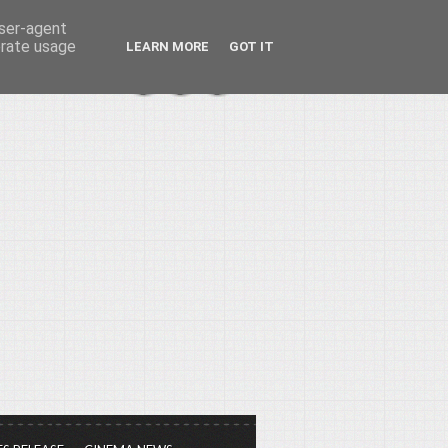
user-agent
erate usage
LEARN MORE
GOT IT