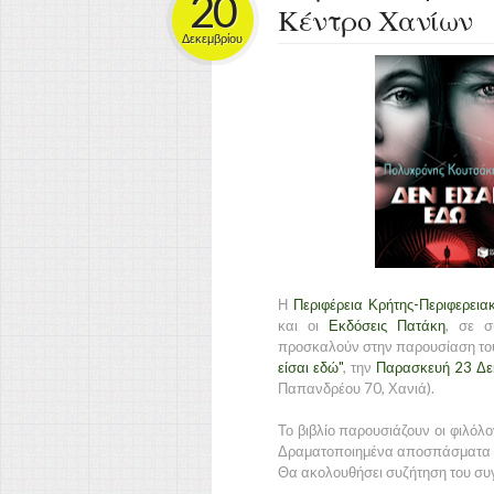
20
Κέντρο Χανίων
Δεκεμβρίου
Η
Περιφέρεια Κρήτης-Περιφερει
και οι
Εκδόσεις Πατάκη
, σε σ
προσκαλούν στην παρουσίαση το
είσαι εδώ"
, την
Παρασκευή 23 Δε
Παπανδρέου 70, Χανιά).
Το βιβλίο παρουσιάζουν οι φιλόλο
Δραματοποιημένα αποσπάσματα το
Θα ακολουθήσει συζήτηση του συγ