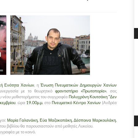
ακή Ενότητα Χανίων
, η
Ένωση Πνευματικών Δημιουργών Χανίων
υνεργασία με το θεωρητικό
φροντιστήριο «Πρωτοπορία»
, σας
υ νέου μυθιστορήματος του συγγραφέα
Πολυχρόνη Κουτσάκη "Δεν
κεμβρίου
, ώρα
19.00μ.μ.
στο
Πνευματικό Κέντρο Χανίων
(Ανδρέα
γοι:
Μαρία Γαλανάκη, Εύα Μαζοκοπάκη, Δέσποινα Μαρκουλάκη.
υ βιβλίου θα παρουσιαστούν από μαθητές Λυκείου.
γραφέα με το κοινό.