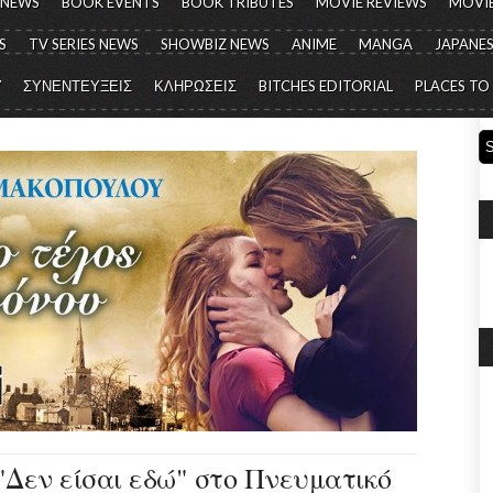
 NEWS
BOOK EVENTS
BOOK TRIBUTES
MOVIE REVIEWS
MOVIE
S
TV SERIES NEWS
SHOWBIZ NEWS
ANIME
MANGA
JAPANES
Y
ΣΥΝΕΝΤΕΥΞΕΙΣ
ΚΛΗΡΩΣΕΙΣ
BITCHES EDITORIAL
PLACES TO
"Δεν είσαι εδώ" στο Πνευματικό