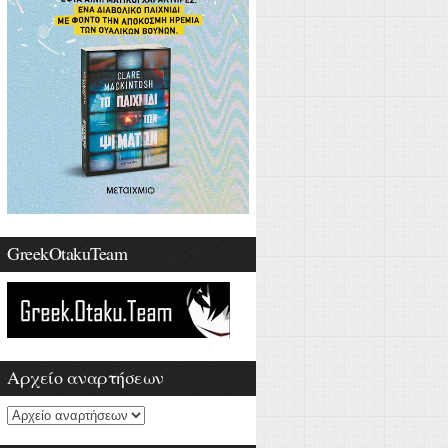
GreekOtakuTeam
Αρχείο αναρτήσεων