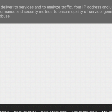
deliver its services and to analyze traffic. Your IP address and 
νών...
formance and security metrics to ensure quality of service, gen
abuse.
ια τον πολιτισμό, σε κάθε του μορφή και έκταση...