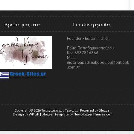
Βρείτε μας στα
Για συνεργασίες
Founder - Editor in chief:
Γιώτα Παπαδημακοπούλου
Κιν. 6937816366
Mail:
giota_papadimakopoulou@outlook
.com.gr
Copyright ©
2026
Το μεγαλείο των Τεχνών...
| Powered by
Blogger
Design by
WP Lift
| Blogger Template by
NewBloggerThemes.com