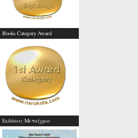
Books Category Award
Εκδόσεις Μεταίχμιο