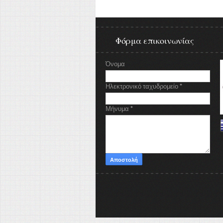
Φόρμα επικοινωνίας
Όνομα
Ηλεκτρονικό ταχυδρομείο
*
Μήνυμα
*