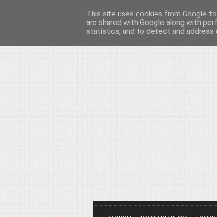
This site uses cookies from Google to 
Το μεγαλείο των Τεχ
are shared with Google along with per
statistics, and to detect and address 
Είμαστε πάντα εδώ για να μιλάμε γ