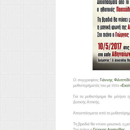
O συγγραφέας
Γιάννης Φιλιππίδ
μυθιστορήματός του με τίτλο
«Εκεί
Για το μυθιστόρημα θα μιλήσει 
Δυτικής Αττικής.
Αποσπάσματα από το μυθιστόρημα
Τη βραδιά θα ντύσει μουσικά, η μ
Στο πιάνο ο
Γιώργος Αρσενίδης
.