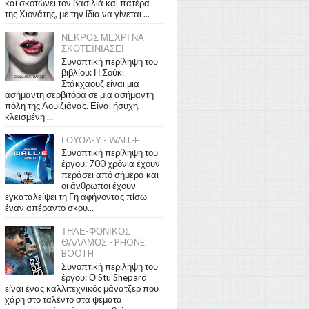
και σκοτώνει τον βασιλιά και πατέρα
της Χιονάτης, με την ίδια να γίνεται ...
ΝΕΚΡΟΣ ΜΕΧΡΙ ΝΑ
ΣΚΟΤΕΙΝΙΑΣΕΙ
Συνοπτική περίληψη του
βιβλίου: Η Σούκι
Στάκχαουζ είναι μια
ασήμαντη σερβιτόρα σε μια ασήμαντη
πόλη της Λουιζιάνας. Είναι ήσυχη,
κλεισμένη ...
ΓΟΥΟΛ-Υ - WALL-E
Συνοπτική περίληψη του
έργου: 700 χρόνια έχουν
περάσει από σήμερα και
οι άνθρωποι έχουν
εγκαταλείψει τη Γη αφήνοντας πίσω
έναν απέραντο σκου...
ΤΗΛΕ-ΦΟΝΙΚΟΣ
ΘΑΛΑΜΟΣ - PHONE
BOOTH
Συνοπτική περίληψη του
έργου: Ο Stu Shepard
είναι ένας καλλιτεχνικός μάνατζερ που
χάρη στο ταλέντο στα ψέματα