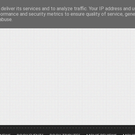
deliver its services and to analyze traffic. Your IP address and 
νών...
formance and security metrics to ensure quality of service, gen
abuse.
ια τον πολιτισμό, σε κάθε του μορφή και έκταση...