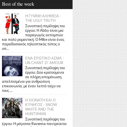
Best of the week
Η ΓΥΜΝΗ ΑΛΗΘΕΙΑ -
THE UGLY TRUTH
Συνοπτική περίληψη του
έργου: Η Abby είναι μια
παραγωγός εκπομπών
και πολύ ρομαντική. Ο Mike είναι ένας
παραδοσιακός τηλεοπτικός τύπος ο
οπ...
ΕΝΑ ΕΡΩΤΙΚΟ ΑΣΜΑ -
UN CHANT D' AMOUR
Συνοπτική περίληψη του
έργου: Δύο κρατούμενοι
σε πλήρη απομόνωση,
απελπισμένοι για ανθρώπινη
επικοινωνία, με έναν λεπτό τοίχο να
τους ...
Η ΧΙΟΝΑΤΗ ΚΑΙ Ο
ΚΥΝΗΓΟΣ - SNOW
WHITE AND THE
HUNTSMAN
Συνοπτική περίληψη του
έργου: Η μάγισσα Ravenna παντρεύεται