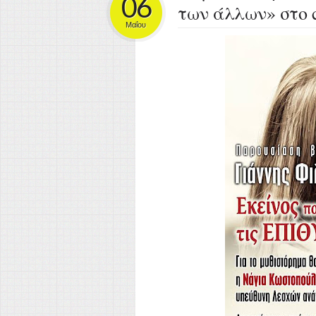
06
των άλλων» στο 
Μαΐου