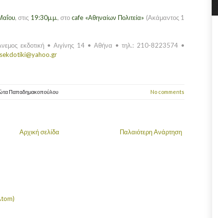
Μαΐου
, στις
19:30μ.μ.
, στο
cafe «Αθηναίων Πολιτεία»
(Ακάμαντος 1
 Άνεμος εκδοτική • Αιγίνης 14 • Αθήνα • τηλ.: 210-8223574 •
sekdotiki@yahoo.gr
ιώτα Παπαδημακοπούλου
No comments
Αρχική σελίδα
Παλαιότερη Ανάρτηση
Atom)