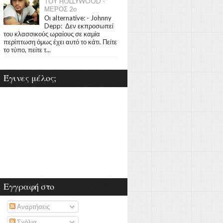
ΤΟΥ HOLLYWOOD -
ΜΕΡΟΣ 2ο
Οι alternative: - Johnny
Depp: Δεν εκπροσωπεί
του κλασσικούς ωραίους σε καμία
περίπτωση όμως έχει αυτό το κάτι. Πείτε
το τύπο, πείτε τ...
Έγινες μέλος;
Εγγραφή στο
Αναρτήσεις
Σχόλια