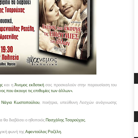
ης
και η
Άνεμος εκδοτική
σας προσκαλούν στην παρουσίαση του
νος που άκουγε τις επιθυμίες των άλλων».
η
Νάγια Κωστοπούλου
, ποιήτρια, υπεύθυνη Λεσχών ανάγνωσης
 θα διαβάσει ο ηθοποιός
Πασχάλης Τσαρούχας
.
αγική φωνή της
Αφεντούλας Ραζέλη
.