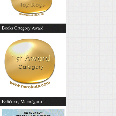
Books Category Award
Εκδόσεις Μεταίχμιο