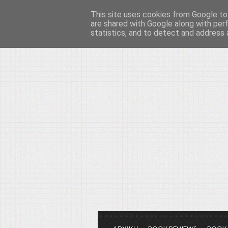
This site uses cookies from Google to 
Το μεγαλείο των Τεχ
are shared with Google along with per
statistics, and to detect and address 
Είμαστε πάντα εδώ για να μιλάμε γ