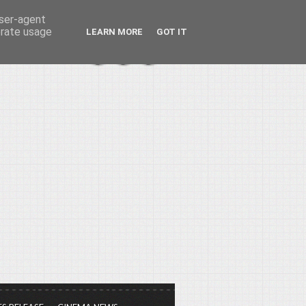
user-agent
erate usage
LEARN MORE
GOT IT