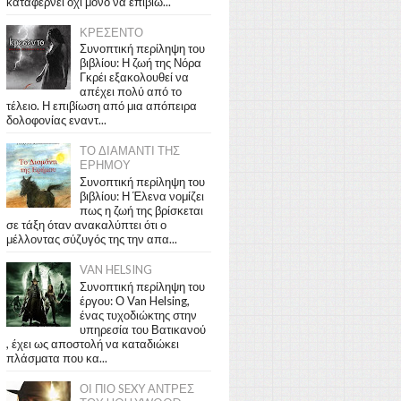
καταφέρνει όχι μόνο να επιβιώ...
ΚΡΕΣΕΝΤΟ
Συνοπτική περίληψη του
βιβλίου: Η ζωή της Νόρα
Γκρέι εξακολουθεί να
απέχει πολύ από το
τέλειο. Η επιβίωση από μια απόπειρα
δολοφονίας εναντ...
ΤΟ ΔΙΑΜΑΝΤΙ ΤΗΣ
ΕΡΗΜΟΥ
Συνοπτική περίληψη του
βιβλίου: Η Έλενα νομίζει
πως η ζωή της βρίσκεται
σε τάξη όταν ανακαλύπτει ότι ο
μέλλοντας σύζυγός της την απα...
VAN HELSING
Συνοπτική περίληψη του
έργου: Ο Van Helsing,
ένας τυχοδιώκτης στην
υπηρεσία του Βατικανού
, έχει ως αποστολή να καταδιώκει
πλάσματα που κα...
ΟΙ ΠΙΟ SEXY ΑΝΤΡΕΣ